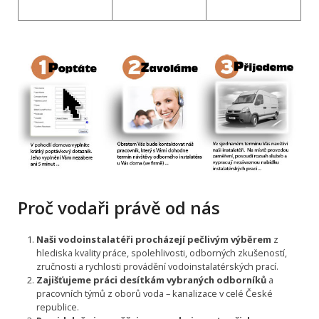
Proč vodaři právě od nás
Naši vodoinstalatéři procházejí pečlivým výběrem
z
hlediska kvality práce, spolehlivosti, odborných zkušeností,
zručnosti a rychlosti provádění vodoinstalatérských prací.
Zajišťujeme práci desítkám vybraných odborníků
a
pracovních týmů z oborů voda – kanalizace v celé České
republice.