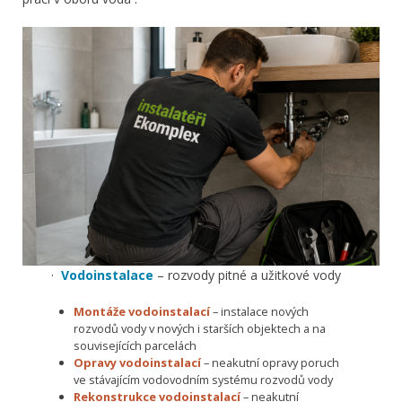
·
Vodoinstalace
– rozvody pitné a užitkové vody
Montáže vodoinstalací
– instalace nových
rozvodů vody v nových i starších objektech a na
souvisejících parcelách
Opravy vodoinstalací
– neakutní opravy poruch
ve stávajícím vodovodním systému rozvodů vody
Rekonstrukce vodoinstalací
– neakutní