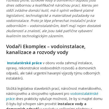
rozvodů pitné, užitkové vody a domovních odpadů jsou
dnes odbornou a kvalifikačně náročnou prací, kterou jen
stěží zvládne domácí kutil, má-li splnit veškeré platné
legislativní, technologické a materiálové požadavky na
vodoinstalace. Proto je lépe přenechat instalační práce
odborníkům – vodoinstalatérům, kteří mají nejen dostatek
zkušeností a znalostí, ale jsou také patřične vybavení
kvalitním technologickým zázemím.
Vodaři Ekomplex – vodoinstalace,
kanalizace a rozvody vody
Instalatérské práce
v oboru voda zahrnují instalace,
opravy, rekonstrukce vodovodních rozvodů a domovních
odpadů, ale také urgentní havarijní výjezdy týmu odborných
instalatérů.
Složitá legislativa stavebních prací, náročnost materiálového,
nástrojového a strojového vybavení pro
vodoinstalatérské
práce
dnes prakticky vylučuje možnost, že by si majitel domu
či bytu byl schopen sám provést
instalace vody a
domovních odpadů
v souladu s veškerými předpisy a