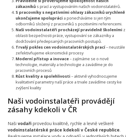
Pravidelně si prověřujeme spokojenost našich
zákazníků
s prací a vystupováním našich vodoinstalatérů.
S pracovníky s negativními ohlasy zákazníků urychleně
ukončujeme spolupráci
a ponecháváme si jen tým
odborníků složený z pracovníků s pozitivními referencemi.
Naši vodoinstalatéři procházejí pravidelně školeními
z
oblasti bezpečnosti práce, vystupování se zákazníky a
dodržování předepsaných pracovních postupů.
Trvalý pokles cen vodoinstalatérských prací
– neustále
zefektivňujeme ekonomické procesy
Moderní přístup a inovace
– zajímáme se o nové
technologie, materiály a technologie a zavádíme je do
pracovních procesů
Růst kvality a spolehlivosti
– aktivně vyhodnocujeme
kvalitativní parametry naší práce a trvale zavádíme cesty ke
zvýšení kvality
Naši vodoinstalatéři provádějí
zásahy kdekoli v ČR
Naši
vodaři
provedou kvalitně, rychle a levně veškeré
vodoinstalatérské práce kdekoli v České republice
.
Realizujeme instalace vody a odpadů v jednotlivých bytech i