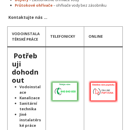
Průtokové ohřívače
– ohřívače vody bez zásobníku
Kontaktujte nás …
VODOINSTALA
TELEFONICKY
ONLINE
TÉRSKÉ PRÁCE
Potřeb
uji
dohodn
out
Vodoinstal
ace
Kanalizace
Sanitární
technika
Jiné
instalatérs
ké práce