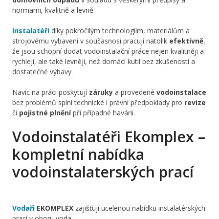
normami, kvalitně a levně.
Instalatéři
díky pokročilým technologiím, materiálům a
strojovému vybavení v současnosi pracují natolik
efektivně
,
že jsou schopní dodat vodoinstalační práce nejen kvalitněji a
rychleji, ale také levněji, než domácí kutil bez zkušeností a
dostatečné výbavy.
Navíc na práci poskytují
záruky
a provedené
vodoinstalace
bez problémů splní technické i právní předpoklady pro
revize
či
pojistné plnění
při případné havárii.
Vodoinstalatéři Ekomplex –
kompletní nabídka
vodoinstalaterských prací
Vodaři
EKOMPLEX
zajišťují ucelenou nabídku instalatérských
prací v oboru voda :