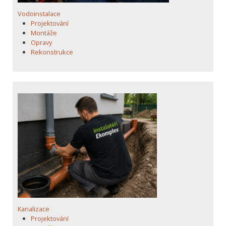
Vodoinstalace
Projektování
Montáže
Opravy
Rekonstrukce
Kanalizace
Projektování