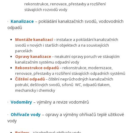
rekonstrukce, renovace, přestavby a rozšíření
stávajících rozvodů vody
·
Kanalizace
– pokládání kanalizačních svodů, vodovodních
odpadů
Montáže kanalizací
– instalace a pokládání kanalizačních
svodů v nových i starších objektech a na souvisejících
parcelách
Opravy kanalizace
– neakutní opravy poruch ve stávajícím
kanalizačním systému odpadní vody
Rekonstrukce odpadů
– rekonstrukce, modernizace,
renovace, přestavby a rozšíření stávajících odpadních systémů
Čištění odpadů
– čištění neprůchodných kanalizačních
potrubí, dešťových svodů, sifonů WC, odpadů tlakem,
mechanicky i chemicky
·
Vodoměry
– výměny a revize vodoměrů
·
Ohřívače vody
– opravy a výměny ohřívačů teplé užitkové
vody
Bojlery
– zásobníkové ohřívače vody