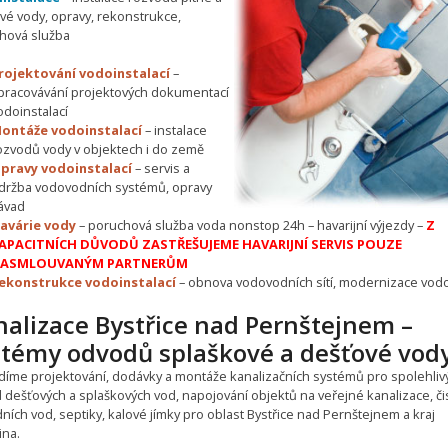
ové vody, opravy, rekonstrukce,
hová služba
rojektování vodoinstalací
–
pracovávání projektových dokumentací
odoinstalací
ontáže vodoinstalací
– instalace
ozvodů vody v objektech i do země
pravy vodoinstalací
– servis a
držba vodovodních systémů, opravy
ávad
avárie vody
– poruchová služba voda nonstop 24h – havarijní výjezdy –
Z
APACITNÍCH DŮVODŮ ZASTŘEŠUJEME HAVARIJNÍ SERVIS POUZE
ASMLOUVANÝM PARTNERŮM
ekonstrukce vodoinstalací
– obnova vodovodních sítí, modernizace vo
nalizace Bystřice nad Pernštejnem –
stémy odvodů splaškové a dešťové vod
díme projektování, dodávky a montáže kanalizačních systémů pro spolehliv
 dešťových a splaškových vod, napojování objektů na veřejné kanalizace, čis
ích vod, septiky, kalové jímky pro oblast Bystřice nad Pernštejnem a kraj
ina.