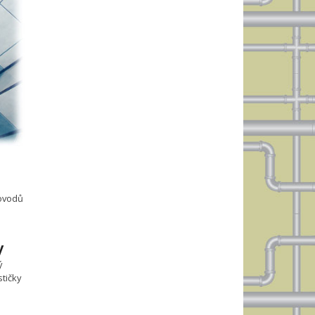
dovodů
y
ý
tičky