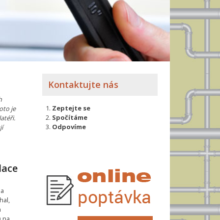
Kontaktujte nás
h
Zeptejte se
oto je
Spočítáme
atéři.
Odpovíme
jí
lace
 a
hal,
n
ů na