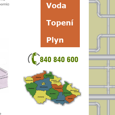
borníci
e