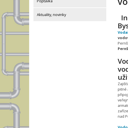
vo
Poptávka
Aktuality, novinky
In
By
Voda
vodo
Pernš
Pern
Vo
vo
už
Zajiš
pitné 
připo
veřej
armatu
zaříze
nad P
Vodo