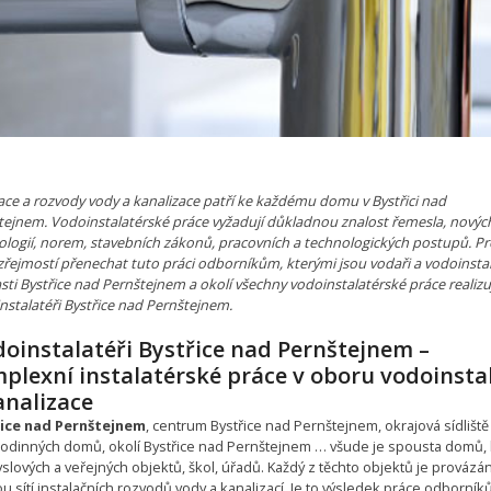
ace a rozvody vody a kanalizace patří ke každému domu v Bystřici nad
tejnem. Vodoinstalatérské práce vyžadují důkladnou znalost řemesla, novýc
ologií, norem, stavebních zákonů, pracovních a technologických postupů. Pr
řejmostí přenechat tuto práci odborníkům, kterými jsou vodaři a vodoinstal
sti Bystřice nad Pernštejnem a okolí všechny vodoinstalatérské práce realizu
nstalatéři Bystřice nad Pernštejnem.
oinstalatéři Bystřice nad Pernštejnem –
plexní instalatérské práce v oboru vodoinsta
analizace
ice nad Pernštejnem
, centrum Bystřice nad Pernštejnem, okrajová sídliště
i rodinných domů, okolí Bystřice nad Pernštejnem … všude je spousta domů, 
lových a veřejných objektů, škol, úřadů. Každý z těchto objektů je provázá
ou sítí instalačních rozvodů vody a kanalizací. Je to výsledek práce odborník