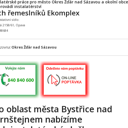
alatérské práce pro město Okres Žďár nad Sázavou a okolní obce
rovádí instalatérství
ch řemeslníků Ekomplex
tativní sídlo:
ká 2158/61, Opava
648684
zovna:
Okres Žďár nad Sázavou
o oblast města Bystřice nad
rnštejnem nabízíme