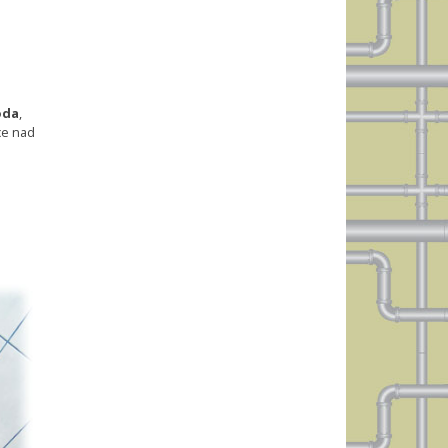
oda
,
ce nad