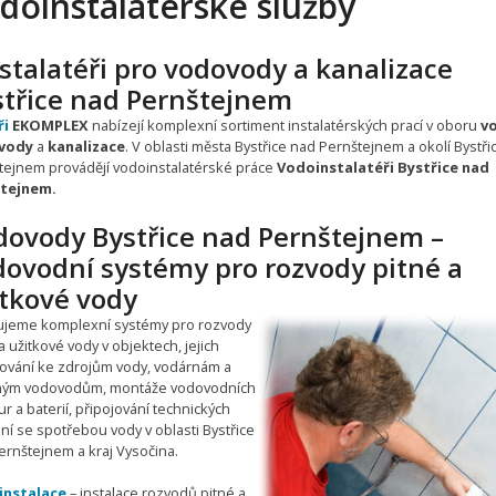
doinstalatérské služby
stalatéři pro vodovody a kanalizace
střice nad Pernštejnem
ři
EKOMPLEX
nabízejí komplexní sortiment instalatérských prací v oboru
v
vody
a
kanalizace
. V oblasti města Bystřice nad Pernštejnem a okolí Bystři
tejnem provádějí vodoinstalatérské práce
Vodoinstalatéři Bystřice nad
štejnem.
dovody Bystřice nad Pernštejnem –
dovodní systémy pro rozvody pitné a
itkové vody
ťujeme komplexní systémy pro rozvody
a užitkové vody v objektech, jejich
jování ke zdrojům vody, vodárnám a
ným vodovodům, montáže vodovodních
r a baterií, připojování technických
ní se spotřebou vody v oblasti Bystřice
ernštejnem a kraj Vysočina.
instalace
– instalace rozvodů pitné a