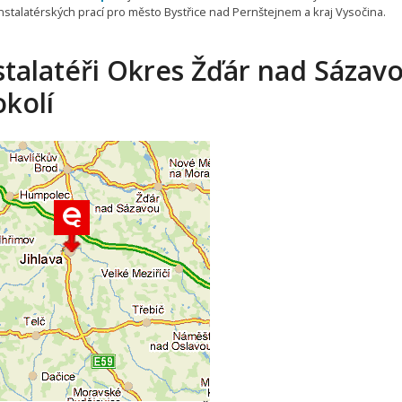
nstalatérských prací pro město Bystřice nad Pernštejnem a kraj Vysočina.
stalatéři Okres Žďár nad Sázav
okolí