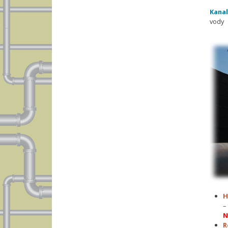
Kanal
vody
H
–
N
R