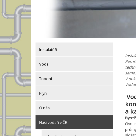
Instalatéři
Instal
Pernš
Voda
techn
samoz
V obla
Topení
Vodoi
Plyn
Vod
kom
O nás
a k
Bystř
Naši vodaři v ČR
čtvrt
průmys
složit