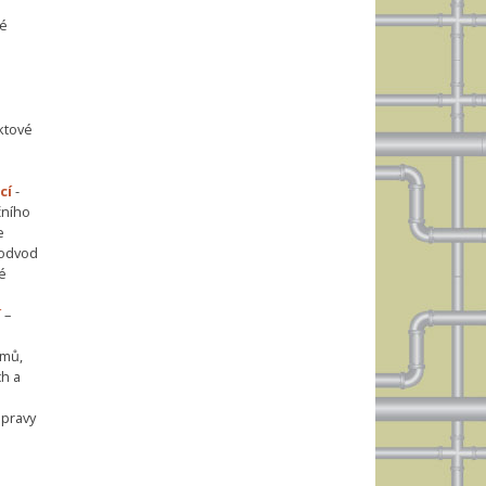
vé
ktové
cí
-
čního
e
 odvod
é
í
–
émů,
h a
opravy