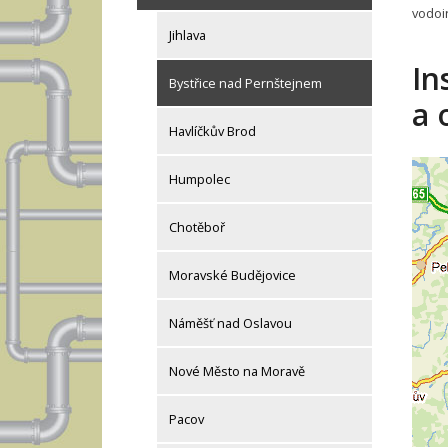
vodoi
Jihlava
In
Bystřice nad Pernštejnem
a 
Havlíčkův Brod
Humpolec
Chotěboř
Moravské Budějovice
Náměšť nad Oslavou
Nové Město na Moravě
Pacov