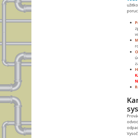
užitk
poruc
P
z
v
M
r
O
ú
z
H
K
N
R
Ka
sy
Prová
odvod
odpadn
Vysoč