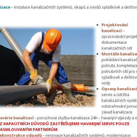
izace
– instalace kanalizačních systémů, okapů a svodů splaškové a dešťo
Projektování
kanalizací
–
zpracovávání proje
dokumentace
kanalizačních sítí
Montáže kanaliza
pokládání kanaliza
potrubí, kompletac
potrubních sítí pro
splaškové a dešťov
vody
Opravy kanalizac
servis a údržba
kanalizačních syst
odstraňování poruc
závad kanalizace
avárie kanalizací
– poruchová služba kanalizace 24h – havarijní výjezdy a 
Z KAPACITNÍCH DŮVODŮ ZASTŘEŠUJEME HAVARIJNÍ SERVIS POUZE
ASMLOUVANÝM PARTNERŮM
ekonstrukce odpadů
– renovace kanalizačních systémů, modernizace