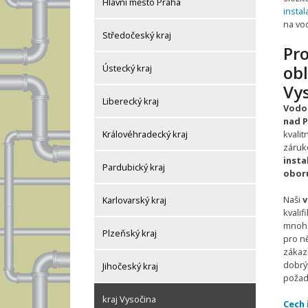
Hlavní město Praha
insta
na vo
Středočeský kraj
Pro
obl
Ústecký kraj
Vy
Liberecký kraj
Vodoi
nad 
kvalit
Královéhradecký kraj
záruk
insta
Pardubický kraj
oboru
Naši
v
Karlovarský kraj
kvalif
mnoha
Plzeňský kraj
pro ně
zákaz
dobrý
Jihočeský kraj
požad
kraj Vysočina
Cech 