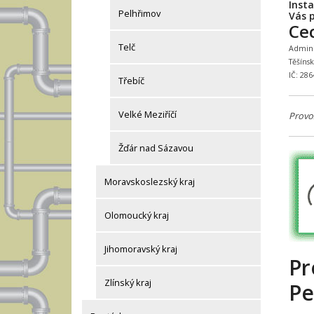
Inst
Pelhřimov
Vás p
Ce
Telč
Adminis
Těšíns
IČ: 28
Třebíč
Velké Meziříčí
Provo
Žďár nad Sázavou
Moravskoslezský kraj
Olomoucký kraj
Jihomoravský kraj
Pr
Zlínský kraj
Pe