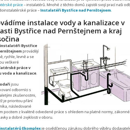
latérské práce
– instalatérů. Mnohé z těchto domů zajistili svojí prací naši od
doinstalatérské práce –
Instalatéři Bystřice nad Pernštejnem
.
vádíme instalace vody a kanalizace v
asti Bystřice nad Pernštejnem a kraj
sočina
nstalatéři Bystřice
Pernštejnem
provádějí
ně, rychle, levně a se
ou veškeré
latérské práce v
 voda a kanalizace
.
odaři
jsou
ikovaní odborníci s
letými zkušenostmi,
ž je prioritou přání
níka, následované
m pocitem z kvalitně odvedené práce s ohledem na platné normy, zákonné
avky a dobré zvyklosti v oboru.
instalatérů Ekomplex
je osvědčenou zárukou dobrého výběru dodavatel