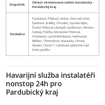
Oblast obsluhovaná našimi instalatéry –
Dispečink
Pardubický kraj
Pardubice, Přelouč, Holice, Ústí nad Orlicí,
Žamberk, Králíky, Chrudim, Vysoké Mýto,
Česká Třebová, Litomyšl, Lanškroun, Hlinsko,
Svitavy, Polička, Moravská Třebová,
Pardubice
Chvaletice, Lázně Bohdaneč, Heřmanův
Měštec, Třemošnice, Nasavrky, Chrast,
Skuteč, Choce??, Letohrad, Jablonné nad
Orlicí, Jevíčko
Havarijní služba instalatéři
nonstop 24h pro
Pardubický kraj