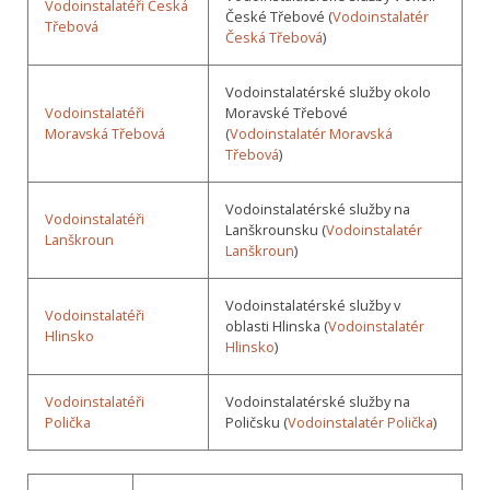
Vodoinstalatéři Česká
České Třebové (
Vodoinstalatér
Třebová
Česká Třebová
)
Vodoinstalatérské služby okolo
Vodoinstalatéři
Moravské Třebové
Moravská Třebová
(
Vodoinstalatér Moravská
Třebová
)
Vodoinstalatérské služby na
Vodoinstalatéři
Lanškrounsku (
Vodoinstalatér
Lanškroun
Lanškroun
)
Vodoinstalatérské služby v
Vodoinstalatéři
oblasti Hlinska (
Vodoinstalatér
Hlinsko
Hlinsko
)
Vodoinstalatéři
Vodoinstalatérské služby na
Polička
Poličsku (
Vodoinstalatér Polička
)