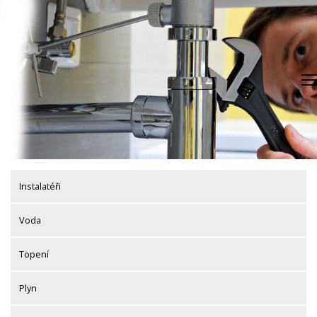
Skip
to
content
Instalatéři
Voda
Topení
Plyn