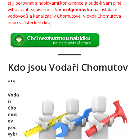
si ji porovnat s nabídkami konkurence a bude-li Vám plně
vyhovovat, sepíšeme s Vámi
objednávku
na instalace
vodovodů a kanalizací v Chomutově, v okolí Chomutova
nebo v Ústeckém kraji.
Kdo jsou Vodaři Chomutov
…
Voda
ři
Cho
mut
ov
jsou
vybr