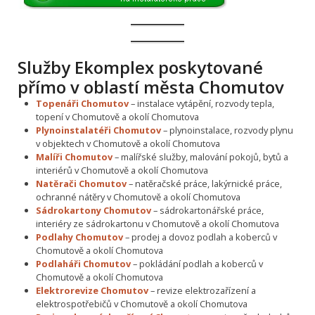
Služby Ekomplex poskytované
přímo v oblastí města Chomutov
Topenáři Chomutov
– instalace vytápění, rozvody tepla,
topení v Chomutově a okolí Chomutova
Plynoinstalatéři Chomutov
– plynoinstalace, rozvody plynu
v objektech v Chomutově a okolí Chomutova
Malíři Chomutov
– malířské služby, malování pokojů, bytů a
interiérů v Chomutově a okolí Chomutova
Natěrači Chomutov
– natěračské práce, lakýrnické práce,
ochranné nátěry v Chomutově a okolí Chomutova
Sádrokartony Chomutov
– sádrokartonářské práce,
interiéry ze sádrokartonu v Chomutově a okolí Chomutova
Podlahy Chomutov
– prodej a dovoz podlah a koberců v
Chomutově a okolí Chomutova
Podlaháři Chomutov
– pokládání podlah a koberců v
Chomutově a okolí Chomutova
Elektrorevize Chomutov
– revize elektrozařízení a
elektrospotřebičů v Chomutově a okolí Chomutova