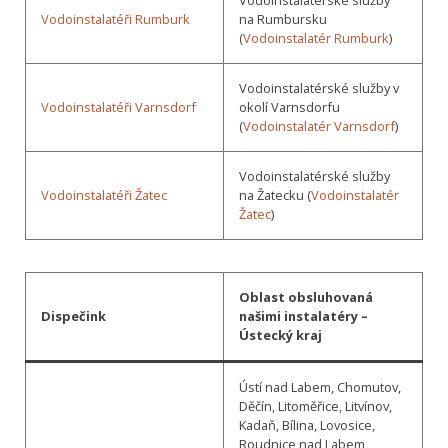
Vodoinstalatéři Rumburk
na Rumbursku
(
Vodoinstalatér Rumburk
)
Vodoinstalatérské služby v
Vodoinstalatéři Varnsdorf
okolí Varnsdorfu
(
Vodoinstalatér Varnsdorf
)
Vodoinstalatérské služby
Vodoinstalatéři Žatec
na Žatecku (
Vodoinstalatér
Žatec
)
Oblast obsluhovaná
Dispečink
našimi instalatéry –
Ústecký kraj
Ústí nad Labem, Chomutov,
Děčín, Litoměřice, Litvínov,
Kadaň, Bílina, Lovosice,
Roudnice nad Labem,