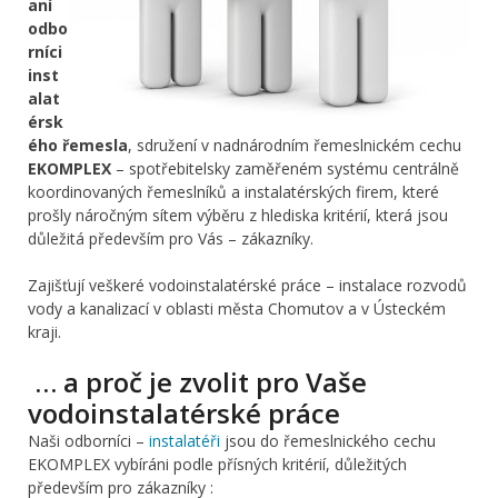
aní
odbo
rníci
inst
alat
érsk
ého řemesla
, sdružení v nadnárodním řemeslnickém cechu
EKOMPLEX
– spotřebitelsky zaměřeném systému centrálně
koordinovaných řemeslníků a instalatérských firem, které
prošly náročným sítem výběru z hlediska kritérií, která jsou
důležitá především pro Vás – zákazníky.
Zajišťují veškeré vodoinstalatérské práce – instalace rozvodů
vody a kanalizací v oblasti města Chomutov a v Ústeckém
kraji.
… a proč je zvolit pro Vaše
vodoinstalatérské práce
Naši odborníci –
instalatéři
jsou do řemeslnického cechu
EKOMPLEX vybíráni podle přísných kritérií, důležitých
především pro zákazníky :