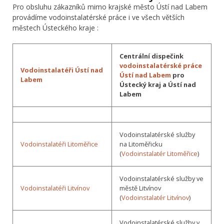
Pro obsluhu zákazníků mimo krajské město Ústí nad Labem
provádíme vodoinstalatérské práce i ve všech větších
městech Ústeckého kraje :
Centrální dispečink
vodoinstalatérské práce
Vodoinstalatéři Ústí nad
Ústí nad Labem
pro
Labem
Ústecký kraj a Ústí nad
Labem
Vodoinstalatérské služby
Vodoinstalatéři Litoměřice
na Litoměřicku
(
Vodoinstalatér Litoměřice
)
Vodoinstalatérské služby ve
Vodoinstalatéři Litvínov
městě Litvínov
(
Vodoinstalatér Litvínov
)
Vodoinstalatérské služby v