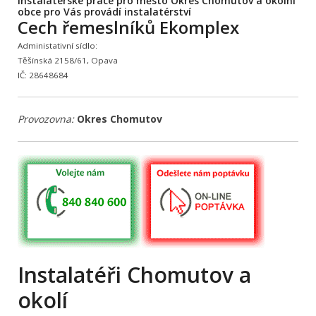
Instalatérské práce pro město Okres Chomutov a okolní
obce pro Vás provádí instalatérství
Cech řemeslníků Ekomplex
Administativní sídlo:
Těšínská 2158/61, Opava
IČ: 28648684
Provozovna:
Okres Chomutov
Instalatéři Chomutov a
okolí