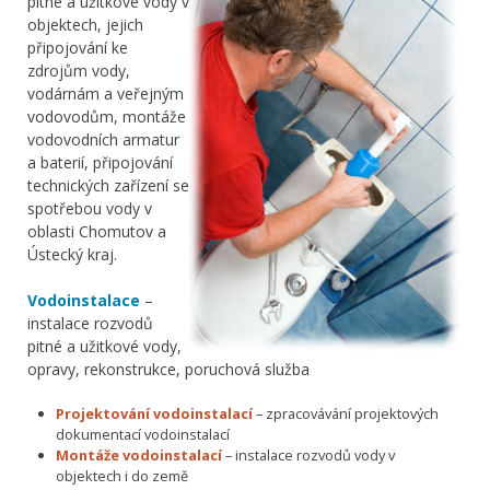
pitné a užitkové vody v
objektech, jejich
připojování ke
zdrojům vody,
vodárnám a veřejným
vodovodům, montáže
vodovodních armatur
a baterií, připojování
technických zařízení se
spotřebou vody v
oblasti Chomutov a
Ústecký kraj.
Vodoinstalace
–
instalace rozvodů
pitné a užitkové vody,
opravy, rekonstrukce, poruchová služba
Projektování vodoinstalací
– zpracovávání projektových
dokumentací vodoinstalací
Montáže vodoinstalací
– instalace rozvodů vody v
objektech i do země