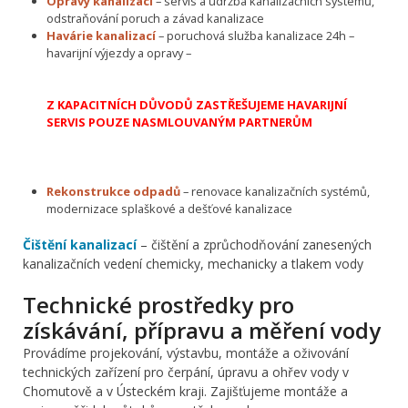
Opravy kanalizací
– servis a údržba kanalizačních systémů,
odstraňování poruch a závad kanalizace
Havárie kanalizací
– poruchová služba kanalizace 24h –
havarijní výjezdy a opravy –
Z KAPACITNÍCH DŮVODŮ ZASTŘEŠUJEME HAVARIJNÍ
SERVIS POUZE NASMLOUVANÝM PARTNERŮM
Rekonstrukce odpadů
– renovace kanalizačních systémů,
modernizace splaškové a dešťové kanalizace
Čištění kanalizací
– čištění a zprůchodňování zanesených
kanalizačních vedení chemicky, mechanicky a tlakem vody
Technické prostředky pro
získávání, přípravu a měření vody
Provádíme projekování, výstavbu, montáže a oživování
technických zařízení pro čerpání, úpravu a ohřev vody v
Chomutově a v Ústeckém kraji. Zajišťujeme montáže a