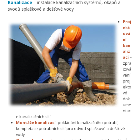
Kanalizace
– instalace kanalizačních systémů, okapů a
svodů splaškové a dešťové vody
Proj
ekt
ová
ní
kan
aliz
ací
–
zpra
cová
vání
proj
ekto
vé
dok
ume
ntac
e kanalizačních sítí
Montáže kanalizací
-pokládání kanalizačního potrubí,
kompletace potrubních sítí pro odvod splaškové a dešťové
vody