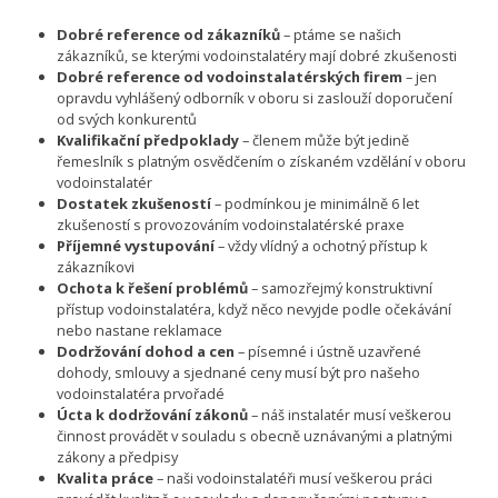
Dobré reference od zákazníků
– ptáme se našich
zákazníků, se kterými vodoinstalatéry mají dobré zkušenosti
Dobré reference od vodoinstalatérských firem
– jen
opravdu vyhlášený odborník v oboru si zaslouží doporučení
od svých konkurentů
Kvalifikační předpoklady
– členem může být jedině
řemeslník s platným osvědčením o získaném vzdělání v oboru
vodoinstalatér
Dostatek zkušeností
– podmínkou je minimálně 6 let
zkušeností s provozováním vodoinstalatérské praxe
Příjemné vystupování
– vždy vlídný a ochotný přístup k
zákazníkovi
Ochota k řešení problémů
– samozřejmý konstruktivní
přístup vodoinstalatéra, když něco nevyjde podle očekávání
nebo nastane reklamace
Dodržování dohod a cen
– písemné i ústně uzavřené
dohody, smlouvy a sjednané ceny musí být pro našeho
vodoinstalatéra prvořadé
Úcta k dodržování zákonů
– náš instalatér musí veškerou
činnost provádět v souladu s obecně uznávanými a platnými
zákony a předpisy
Kvalita práce
– naši vodoinstalatéři musí veškerou práci