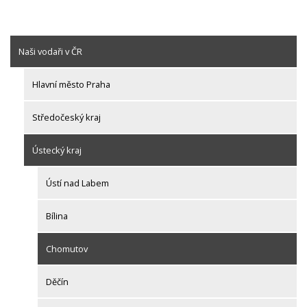
Naši vodaři v ČR
Hlavní město Praha
Středočeský kraj
Ústecký kraj
Ústí nad Labem
Bílina
Chomutov
Děčín