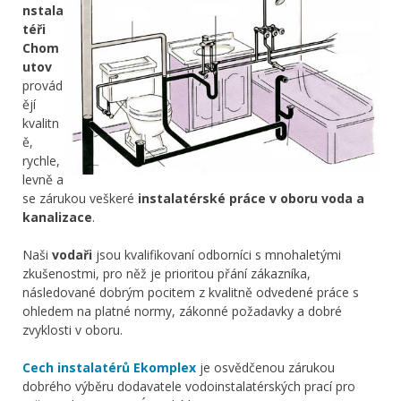
nstala
téři
Chom
utov
provád
ějí
kvalitn
ě,
rychle,
levně a
se zárukou veškeré
instalatérské práce v oboru voda a
kanalizace
.
Naši
vodaři
jsou kvalifikovaní odborníci s mnohaletými
zkušenostmi, pro něž je prioritou přání zákazníka,
následované dobrým pocitem z kvalitně odvedené práce s
ohledem na platné normy, zákonné požadavky a dobré
zvyklosti v oboru.
Cech instalatérů Ekomplex
je osvědčenou zárukou
dobrého výběru dodavatele vodoinstalatérských prací pro