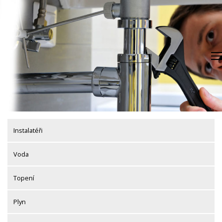
Skip
to
content
Instalatéři
Voda
Topení
Plyn