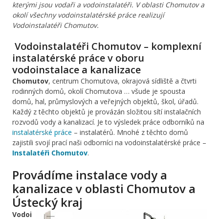
kterými jsou vodaři a vodoinstalatéři. V oblasti Chomutov a
okolí všechny vodoinstalatérské práce realizují
Vodoinstalatéři Chomutov.
Vodoinstalatéři Chomutov – komplexní
instalatérské práce v oboru
vodoinstalace a kanalizace
Chomutov
, centrum Chomutova, okrajová sídliště a čtvrti
rodinných domů, okolí Chomutova … všude je spousta
domů, hal, průmyslových a veřejných objektů, škol, úřadů.
Každý z těchto objektů je provázán složitou sítí instalačních
rozvodů vody a kanalizací. Je to výsledek práce odborníků na
instalatérské práce
– instalatérů. Mnohé z těchto domů
zajistili svojí prací naši odborníci na vodoinstalatérské práce –
Instalatéři Chomutov
.
Provádíme instalace vody a
kanalizace v oblasti Chomutov a
Ústecký kraj
Vodoi