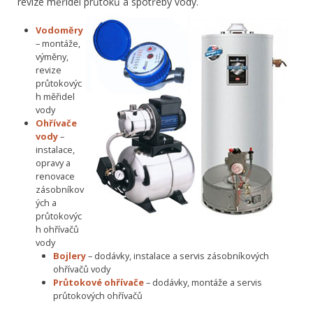
revize měřidel průtoků a spotřeby vody.
Vodoměry
– montáže,
výměny,
revize
průtokovýc
h měřidel
vody
Ohřívače
vody
–
instalace,
opravy a
renovace
zásobníkov
ých a
průtokovýc
h ohřívačů
vody
Bojlery
– dodávky, instalace a servis zásobníkových
ohřívačů vody
Průtokové ohřívače
– dodávky, montáže a servis
průtokových ohřívačů