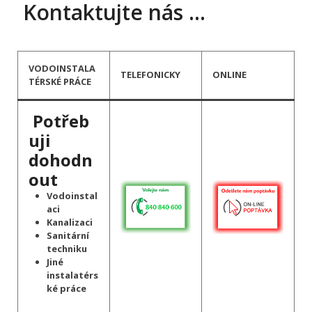
Kontaktujte nás …
VODOINSTALA
TELEFONICKY
ONLINE
TÉRSKÉ PRÁCE
Potřeb
uji
dohodn
out
Vodoinstal
aci
Kanalizaci
Sanitární
techniku
Jiné
instalatérs
ké práce