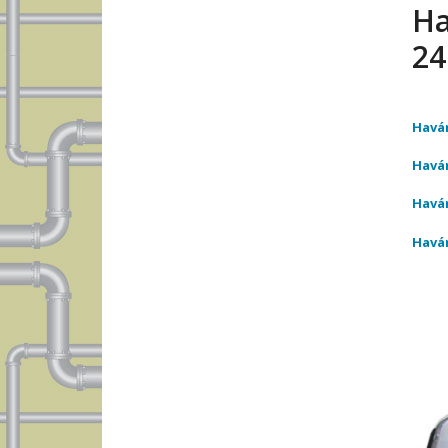
Ha
24
Havár
Havár
Havár
Havár