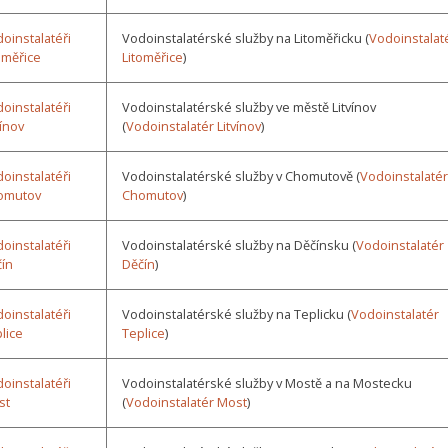
oinstalatéři
Vodoinstalatérské služby na Litoměřicku (
Vodoinstalat
oměřice
Litoměřice
)
oinstalatéři
Vodoinstalatérské služby ve městě Litvínov
vínov
(
Vodoinstalatér Litvínov
)
oinstalatéři
Vodoinstalatérské služby v Chomutově (
Vodoinstalatér
omutov
Chomutov
)
oinstalatéři
Vodoinstalatérské služby na Děčínsku (
Vodoinstalatér
ín
Děčín
)
oinstalatéři
Vodoinstalatérské služby na Teplicku (
Vodoinstalatér
lice
Teplice
)
oinstalatéři
Vodoinstalatérské služby v Mostě a na Mostecku
st
(
Vodoinstalatér Most
)