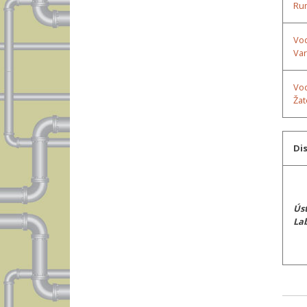
Ru
Vod
Va
Vod
Žat
Di
Úst
La