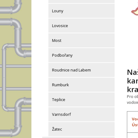
Louny
Lovosice
Most
Podbořany
Naš
Roudnice nad Labem
ka
Rumburk
kra
Pro o
Teplice
vodoi
Varnsdorf
Vo
Ús
Žatec