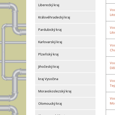
Liberecký kraj
Vod
Lit
Královéhradecký kraj
Vod
Pardubický kraj
Lit
Karlovarský kraj
Vod
Ch
Plzeňský kraj
Vod
Jihočeský kraj
Děč
kraj Vysočina
Vod
Tep
Moravskoslezský kraj
Vod
Mo
Olomoucký kraj