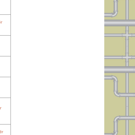
ér
r
ér