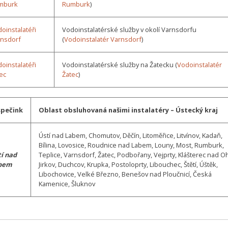
mburk
Rumburk
)
oinstalatéři
Vodoinstalatérské služby v okolí Varnsdorfu
rnsdorf
(
Vodoinstalatér Varnsdorf
)
oinstalatéři
Vodoinstalatérské služby na Žatecku (
Vodoinstalatér
ec
Žatec
)
spečink
Oblast obsluhovaná našimi instalatéry – Ústecký kraj
Ústí nad Labem, Chomutov, Děčín, Litoměřice, Litvínov, Kadaň,
Bílina, Lovosice, Roudnice nad Labem, Louny, Most, Rumburk,
í nad
Teplice, Varnsdorf, Žatec, Podbořany, Vejprty, Klášterec nad Oh
bem
Jirkov, Duchcov, Krupka, Postoloprty, Libouchec, Štětí, Úštěk,
Libochovice, Velké Březno, Benešov nad Ploučnicí, Česká
Kamenice, Šluknov