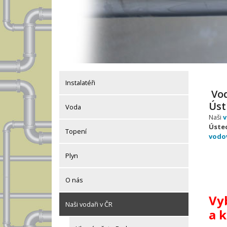
Instalatéři
Vod
Úst
Voda
Naši
v
Úste
Topení
vodo
Plyn
O nás
Vyb
Naši vodaři v ČR
a 