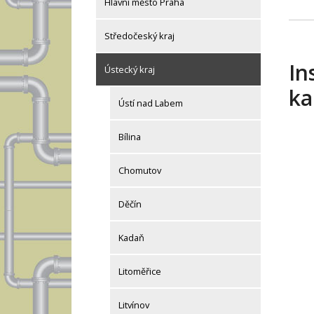
Hlavní město Praha
Středočeský kraj
In
Ústecký kraj
ka
Ústí nad Labem
Bílina
Chomutov
Děčín
Kadaň
Litoměřice
Litvínov