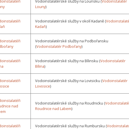
oinstalatéři
Vodoinstalatérské služby na Lounsku (
Vodoinstalatér
uny
Louny
)
oinstalatéři
Vodoinstalatérské služby v okolí Kadaně (
Vodoinstalat
daň
Kadaň
)
oinstalatéři
Vodoinstalatérské služby na Podbořansku
dbořany
(
Vodoinstalatér Podbořany
)
oinstalatéři
Vodoinstalatérské služby na Bílinsku (
Vodoinstalatér
ina
Bílina
)
oinstalatéři
Vodoinstalatérské služby na Lovisicku (
Vodoinstalatér
osice
Lovosice
)
oinstalatéři
Vodoinstalatérské služby na Roudnicku (
Vodoinstalaté
udnice nad
Roudnice nad Labem
)
bem
oinstalatéři
Vodoinstalatérské služby na Rumbursku (
Vodoinstalat