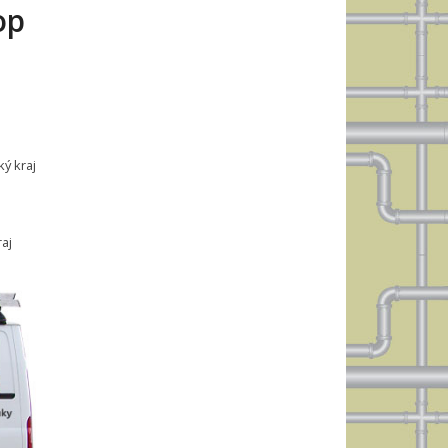
op
ý kraj
aj