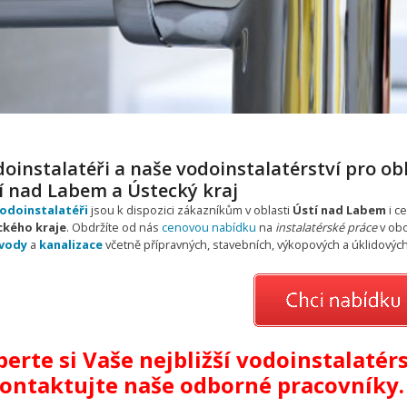
oinstalatéři a naše vodoinstalatérství pro ob
í nad Labem a Ústecký kraj
odoinstalatéři
jsou k dispozici zákazníkům v oblasti
Ústí nad Labem
i c
ckého kraje
. Obdržíte od nás
cenovou nabídku
na
instalatérské práce
v ob
vody
a
kanalizace
včetně přípravných, stavebních, výkopových a úklidových
erte si Vaše nejbližší vodoinstalatérs
kontaktujte naše odborné pracovníky.