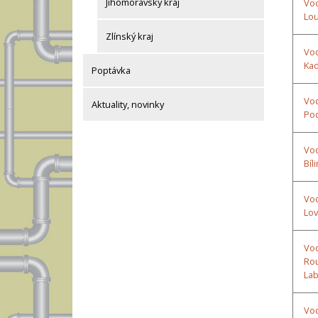
Jihomoravský kraj
Vod
Lo
Zlínský kraj
Vod
Ka
Poptávka
Vod
Aktuality, novinky
Po
Vod
Bíl
Vod
Lov
Vod
Ro
La
Vod