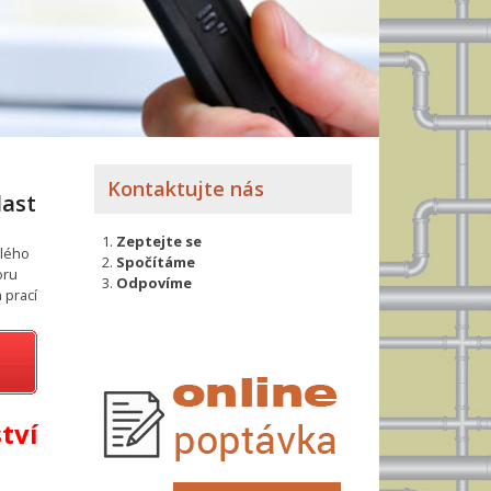
Kontaktujte nás
last
Zeptejte se
elého
Spočítáme
oru
Odpovíme
 prací
tví