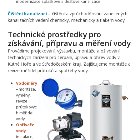
modernizace splaškové a dešťové kanalizace
Čištění kanalizací
– čištění a zprůchodňování zanesených
kanalizačních vedení chemicky, mechanicky a tlakem vody
Technické prostředky pro
získávání, přípravu a měření vody
Provádíme projekování, výstavbu, montáže a oživování
technických zařízení pro čerpání, úpravu a ohřev vody v
Kutné Hoře a ve Středočeském kraji. Zajišťujeme montáže a
revize měřidel průtoků a spotřeby vody.
Vodoměry
– montáže,
výměny,
revize
průtokovýc
h měřidel
vody
Ohřívače
vody
–
instalace,