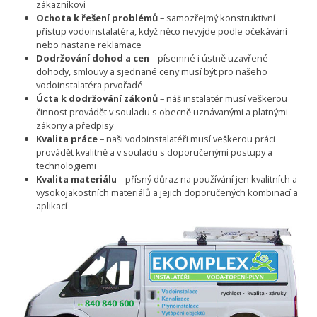
zákazníkovi
Ochota k řešení problémů
– samozřejmý konstruktivní
přístup vodoinstalatéra, když něco nevyjde podle očekávání
nebo nastane reklamace
Dodržování dohod a cen
– písemné i ústně uzavřené
dohody, smlouvy a sjednané ceny musí být pro našeho
vodoinstalatéra prvořadé
Úcta k dodržování zákonů
– náš instalatér musí veškerou
činnost provádět v souladu s obecně uznávanými a platnými
zákony a předpisy
Kvalita práce
– naši vodoinstalatéři musí veškerou práci
provádět kvalitně a v souladu s doporučenými postupy a
technologiemi
Kvalita materiálu
– přísný důraz na používání jen kvalitních a
vysokojakostních materiálů a jejich doporučených kombinací a
aplikací