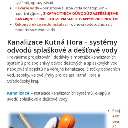
systémů, opravy závad
Havárie vody
– poruchová služba voda nonstop 24h –
havarijní výjezdy
Z KAPACITNÍCH DŮVODŮ ZASTŘEŠUJEME
HAVARIJNÍ SERVIS POUZE NASMLOUVANÝM PARTNERŮM
Rekonstrukce vodoinstalací
– obnova vodovodních sítí,
modernizace vodovodů
Kanalizace Kutná Hora – systémy
odvodů splaškové a dešťové vody
Provádíme projektování, dodávky a montáže kanalizačních
systémů pro spolehlivý odvod dešťových a splaškových vod,
napojování objektů na veřejné kanalizace, čističky odpadních
vod, septiky, kalové jímky pro oblast Kutná Hora a
Středočeský kraj.
Kanalizace
– instalace kanalizačních systémů, okapů a
svodů splaškové a dešťové vody
Proj
ekt
ová
ní