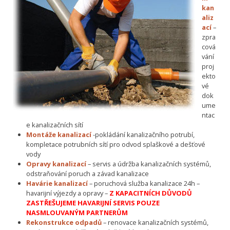
kan
aliz
ací
–
zpra
cová
vání
proj
ekto
vé
dok
ume
ntac
e kanalizačních sítí
Montáže kanalizací
-pokládání kanalizačního potrubí,
kompletace potrubních sítí pro odvod splaškové a dešťové
vody
Opravy kanalizací
– servis a údržba kanalizačních systémů,
odstraňování poruch a závad kanalizace
Havárie kanalizací
– poruchová služba kanalizace 24h –
havarijní výjezdy a opravy –
Z KAPACITNÍCH DŮVODŮ
ZASTŘEŠUJEME HAVARIJNÍ SERVIS POUZE
NASMLOUVANÝM PARTNERŮM
Rekonstrukce odpadů
– renovace kanalizačních systémů,