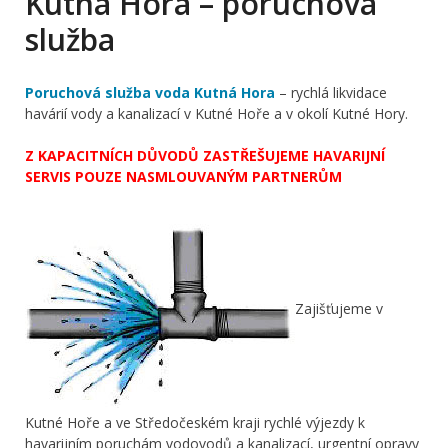
Kutná Hora – poruchová
služba
Poruchová služba voda Kutná Hora
– rychlá likvidace
havárií vody a kanalizací v Kutné Hoře a v okolí Kutné Hory.
Z KAPACITNÍCH DŮVODŮ ZASTŘEŠUJEME HAVARIJNÍ
SERVIS POUZE NASMLOUVANÝM PARTNERŮM
Zajišťujeme v
Kutné Hoře a ve Středočeském kraji rychlé výjezdy k
havarijním poruchám vodovodů a kanalizací, urgentní opravy