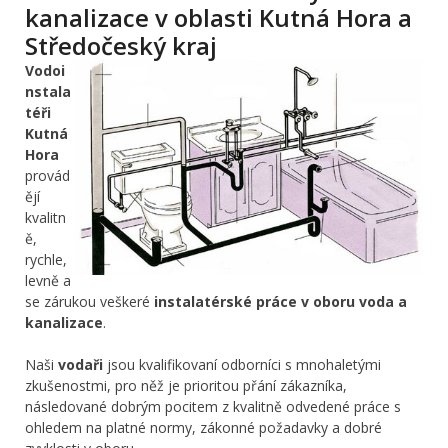
kanalizace v oblasti Kutná Hora a
Středočeský kraj
Vodoi
nstala
téři
Kutná
Hora
provád
ějí
kvalitn
ě,
rychle,
levně a
se zárukou veškeré
instalatérské práce v oboru voda a
kanalizace
.
Naši
vodaři
jsou kvalifikovaní odborníci s mnohaletými
zkušenostmi, pro něž je prioritou přání zákazníka,
následované dobrým pocitem z kvalitně odvedené práce s
ohledem na platné normy, zákonné požadavky a dobré