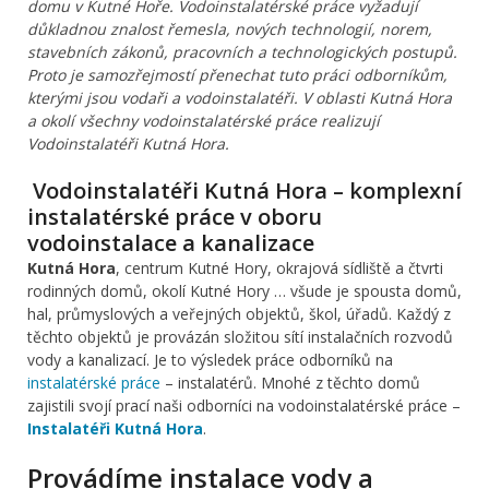
domu v Kutné Hoře. Vodoinstalatérské práce vyžadují
důkladnou znalost řemesla, nových technologií, norem,
stavebních zákonů, pracovních a technologických postupů.
Proto je samozřejmostí přenechat tuto práci odborníkům,
kterými jsou vodaři a vodoinstalatéři. V oblasti Kutná Hora
a okolí všechny vodoinstalatérské práce realizují
Vodoinstalatéři Kutná Hora.
Vodoinstalatéři Kutná Hora – komplexní
instalatérské práce v oboru
vodoinstalace a kanalizace
Kutná Hora
, centrum Kutné Hory, okrajová sídliště a čtvrti
rodinných domů, okolí Kutné Hory … všude je spousta domů,
hal, průmyslových a veřejných objektů, škol, úřadů. Každý z
těchto objektů je provázán složitou sítí instalačních rozvodů
vody a kanalizací. Je to výsledek práce odborníků na
instalatérské práce
– instalatérů. Mnohé z těchto domů
zajistili svojí prací naši odborníci na vodoinstalatérské práce –
Instalatéři Kutná Hora
.
Provádíme instalace vody a