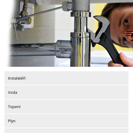
Skip
to
content
Instalatéři
Voda
Topení
Plyn