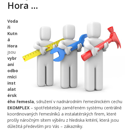
Hora …
Voda
ři
Kutn
á
Hora
jsou
vybr
aní
odbo
rníci
inst
alat
érsk
ého řemesla
, sdružení v nadnárodním řemeslnickém cechu
EKOMPLEX
– spotřebitelsky zaměřeném systému centrálně
koordinovaných řemeslníků a instalatérských firem, které
prošly náročným sítem výběru z hlediska kritérií, která jsou
důležitá především pro Vás – zákazníky.