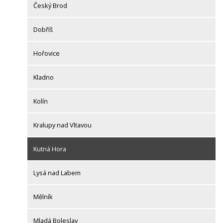
Český Brod
Dobříš
Hořovice
Kladno
Kolín
Kralupy nad Vltavou
Kutná Hora
Lysá nad Labem
Mělník
Mladá Boleslav