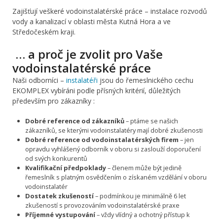
Zajišťují veškeré vodoinstalatérské práce – instalace rozvodů
vody a kanalizací v oblasti města Kutná Hora a ve
Středočeském kraji.
… a proč je zvolit pro Vaše
vodoinstalatérské práce
Naši odborníci –
instalatéři
jsou do řemeslnického cechu
EKOMPLEX vybíráni podle přísných kritérií, důležitých
především pro zákazníky :
Dobré reference od zákazníků
– ptáme se našich
zákazníků, se kterými vodoinstalatéry mají dobré zkušenosti
Dobré reference od vodoinstalatérských firem
– jen
opravdu vyhlášený odborník v oboru si zaslouží doporučení
od svých konkurentů
Kvalifikační předpoklady
– členem může být jedině
řemeslník s platným osvědčením o získaném vzdělání v oboru
vodoinstalatér
Dostatek zkušeností
– podmínkou je minimálně 6 let
zkušeností s provozováním vodoinstalatérské praxe
Příjemné vystupování
– vždy vlídný a ochotný přístup k