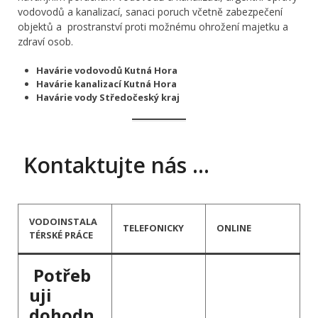
vodovodů a kanalizací, sanaci poruch včetně zabezpečení
objektů a prostranství proti možnému ohrožení majetku a
zdraví osob.
Havárie vodovodů Kutná Hora
Havárie kanalizací Kutná Hora
Havárie vody Středočeský kraj
Kontaktujte nás …
VODOINSTALA
TELEFONICKY
ONLINE
TÉRSKÉ PRÁCE
Potřeb
uji
dohodn