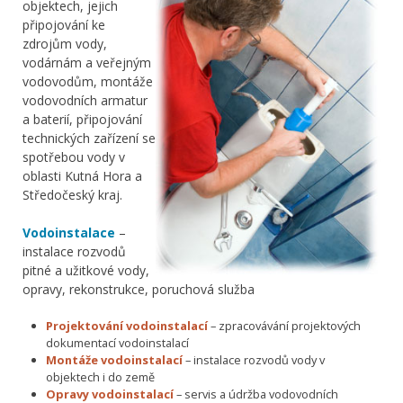
objektech, jejich
připojování ke
zdrojům vody,
vodárnám a veřejným
vodovodům, montáže
vodovodních armatur
a baterií, připojování
technických zařízení se
spotřebou vody v
oblasti Kutná Hora a
Středočeský kraj.
Vodoinstalace
–
instalace rozvodů
pitné a užitkové vody,
opravy, rekonstrukce, poruchová služba
Projektování vodoinstalací
– zpracovávání projektových
dokumentací vodoinstalací
Montáže vodoinstalací
– instalace rozvodů vody v
objektech i do země
Opravy vodoinstalací
– servis a údržba vodovodních