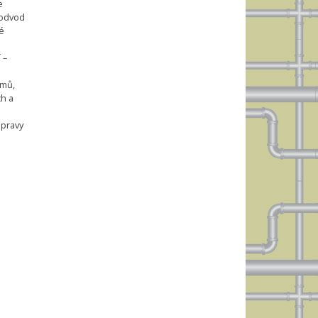
e
 odvod
é
í
–
émů,
h a
opravy