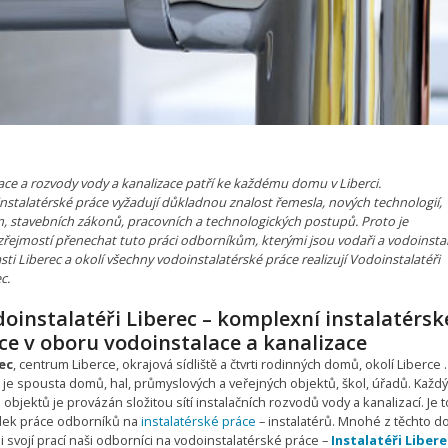
ace a rozvody vody a kanalizace patří ke každému domu v Liberci.
nstalatérské práce vyžadují důkladnou znalost řemesla, nových technologií,
, stavebních zákonů, pracovních a technologických postupů. Proto je
řejmostí přenechat tuto práci odborníkům, kterými jsou vodaři a vodoinstal
sti Liberec a okolí všechny vodoinstalatérské práce realizují Vodoinstalatéři
c.
oinstalatéři Liberec – komplexní instalatérsk
ce v oboru vodoinstalace a kanalizace
ec
, centrum Liberce, okrajová sídliště a čtvrti rodinných domů, okolí Liberce
 je spousta domů, hal, průmyslových a veřejných objektů, škol, úřadů. Každý
 objektů je provázán složitou sítí instalačních rozvodů vody a kanalizací. Je t
dek práce odborníků na
instalatérské práce
– instalatérů. Mnohé z těchto 
ili svojí prací naši odborníci na vodoinstalatérské práce –
Instalatéři Libere