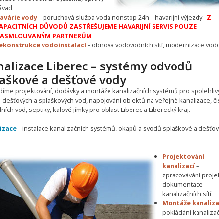
ávad
avárie vody
– poruchová služba voda nonstop 24h – havarijní výjezdy –
Z
APACITNÍCH DŮVODŮ ZASTŘEŠUJEME HAVARIJNÍ SERVIS POUZE
ASMLOUVANÝM PARTNERŮM
ekonstrukce vodoinstalací
– obnova vodovodních sítí, modernizace vo
nalizace Liberec – systémy odvodů
laškové a dešťové vody
díme projektování, dodávky a montáže kanalizačních systémů pro spolehliv
 dešťových a splaškových vod, napojování objektů na veřejné kanalizace, čis
ích vod, septiky, kalové jímky pro oblast Liberec a Liberecký kraj.
izace
– instalace kanalizačních systémů, okapů a svodů splaškové a dešťo
Projektování
kanalizací
–
zpracovávání proje
dokumentace
kanalizačních sítí
Montáže kanaliza
pokládání kanaliza