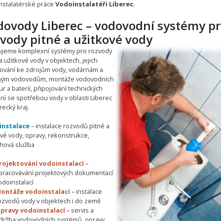
nstalatérské práce
Vodoinstalatéři Liberec.
dovody Liberec – vodovodní systémy p
vody pitné a užitkové vody
ťujeme komplexní systémy pro rozvody
a užitkové vody v objektech, jejich
jování ke zdrojům vody, vodárnám a
ným vodovodům, montáže vodovodních
r a baterií, připojování technických
ní se spotřebou vody v oblasti Liberec
recký kraj.
instalace
– instalace rozvodů pitné a
ové vody, opravy, rekonstrukce,
hová služba
rojektování vodoinstalací
–
pracovávání projektových dokumentací
odoinstalací
ontáže vodoinstalací
– instalace
ozvodů vody v objektech i do země
pravy vodoinstalací
– servis a
držba vodovodních systémů, opravy