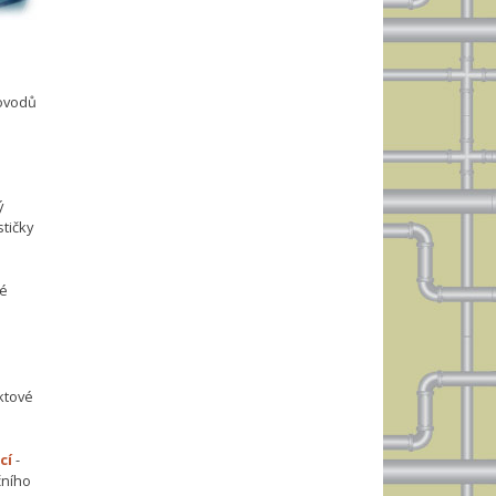
dovodů
ý
tičky
vé
ktové
cí
-
čního