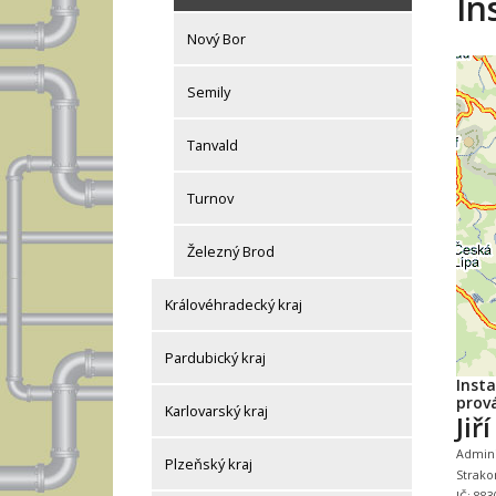
In
Nový Bor
Semily
Tanvald
Turnov
Železný Brod
Královéhradecký kraj
Pardubický kraj
Insta
prová
Karlovarský kraj
Jiř
Adminis
Plzeňský kraj
Strako