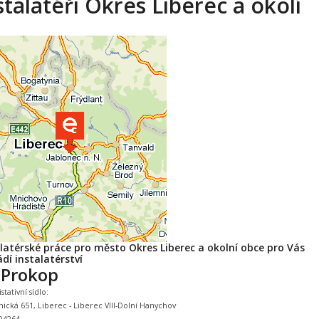
stalatéři Okres Liberec a okolí
latérské práce pro město Okres Liberec a okolní obce pro Vás
dí instalatérství
í Prokop
tativní sídlo:
nická 651, Liberec - Liberec VIII-Dolní Hanychov