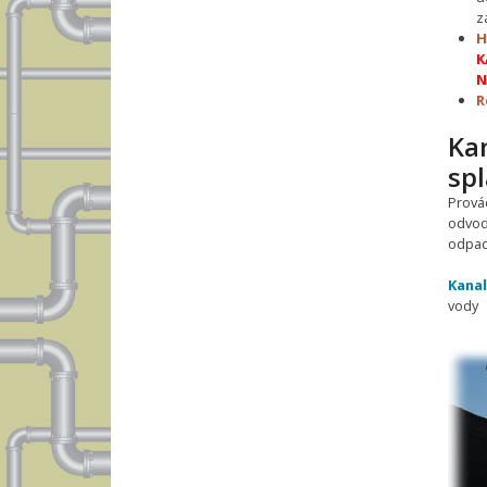
z
H
K
N
R
Ka
sp
Prová
odvod
odpadn
Kanal
vody