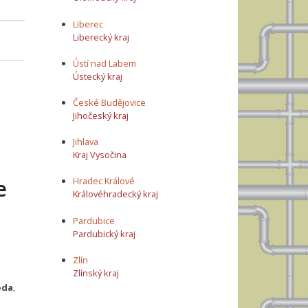
Liberec
Liberecký kraj
Ústí nad Labem
Ústecký kraj
České Budějovice
Jihočeský kraj
Jihlava
Kraj Vysočina
e
Hradec Králové
Královéhradecký kraj
Pardubice
Pardubický kraj
Zlín
Zlínský kraj
oda
,