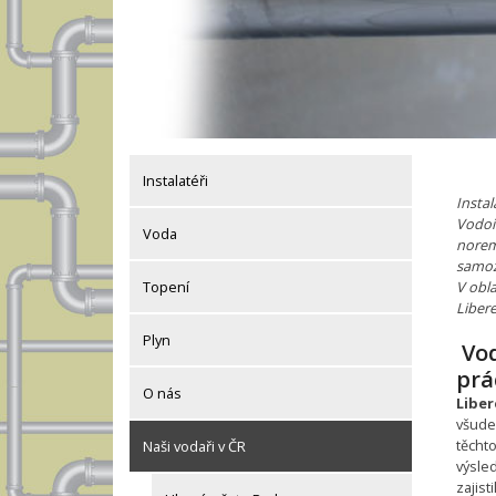
Instalatéři
Instal
Vodoi
Voda
norem
samoz
V obla
Topení
Libere
Plyn
Vod
prá
O nás
Liber
všude
těchto
Naši vodaři v ČR
výsle
zajist