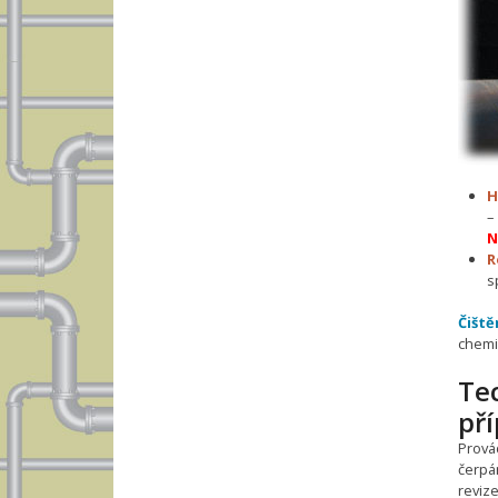
H
–
N
R
s
Čiště
chemi
Tec
př
Prová
čerpán
reviz