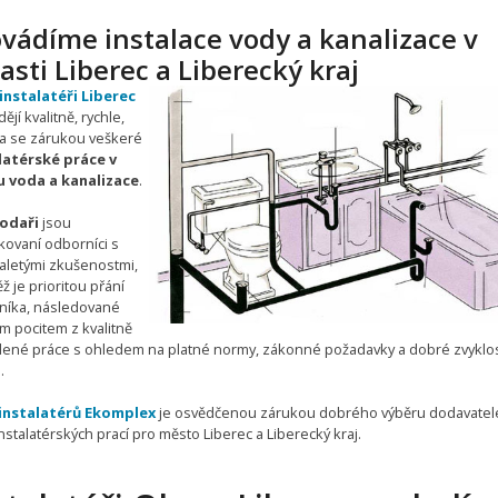
vádíme instalace vody a kanalizace v
asti Liberec a Liberecký kraj
nstalatéři Liberec
ějí kvalitně, rychle,
 a se zárukou veškeré
latérské práce v
 voda a kanalizace
.
odaři
jsou
ikovaní odborníci s
letými zkušenostmi,
ž je prioritou přání
níka, následované
m pocitem z kvalitně
ené práce s ohledem na platné normy, zákonné požadavky a dobré zvyklos
.
instalatérů Ekomplex
je osvědčenou zárukou dobrého výběru dodavatel
stalatérských prací pro město Liberec a Liberecký kraj.