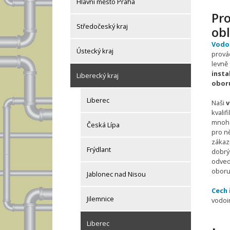
Hlavní město Praha
Pro
Středočeský kraj
obl
Vodoi
Ústecký kraj
provád
levně
insta
Liberecký kraj
oboru
Liberec
Naši
v
kvalif
mnoha
Česká Lípa
pro ně
zákaz
Frýdlant
dobrý
odved
oboru
Jablonec nad Nisou
Cech 
Jilemnice
vodoin
Liberec