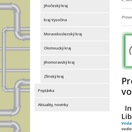
IČ: 88
Jihočeský kraj
Provo
kraj Vysočina
Moravskoslezský kraj
Olomoucký kraj
Jihomoravský kraj
Zlínský kraj
Pr
vo
Poptávka
Aktuality, novinky
In
Li
Voda
vodo