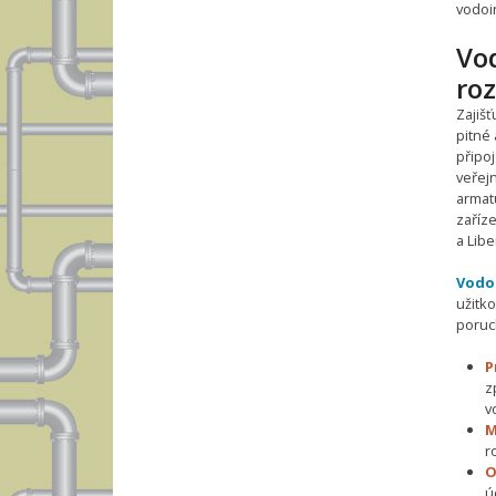
vodoi
Vo
roz
Zajiš
pitné 
připo
veřej
armatu
zaříze
a Libe
Vodo
užitk
poruc
P
z
v
M
r
O
ú