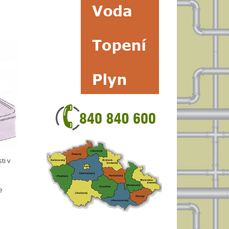
ti v
e