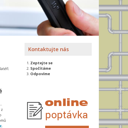
Kontaktujte nás
Zeptejte se
Spočítáme
atéři.
Odpovíme
é
 …
 z
o
domů
c
.