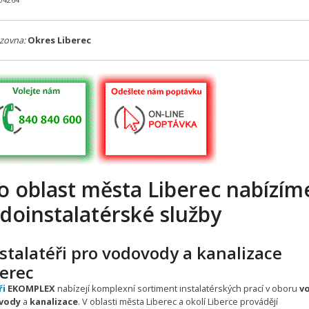
304264
zovna:
Okres Liberec
o oblast města Liberec nabízím
doinstalatérské služby
stalatéři pro vodovody a kanalizace
berec
ři
EKOMPLEX
nabízejí komplexní sortiment instalatérských prací v oboru
v
vody
a
kanalizace
. V oblasti města Liberec a okolí Liberce provádějí