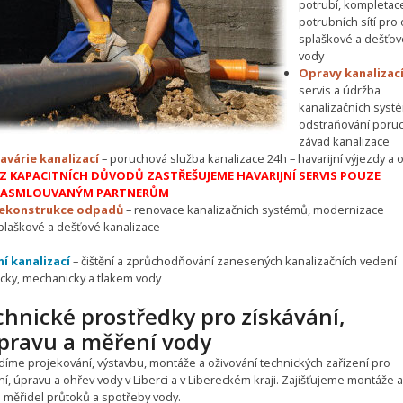
potrubí, kompletac
potrubních sítí pro
splaškové a dešťov
vody
Opravy kanalizac
servis a údržba
kanalizačních syst
odstraňování poruc
závad kanalizace
avárie kanalizací
– poruchová služba kanalizace 24h – havarijní výjezdy a 
Z KAPACITNÍCH DŮVODŮ ZASTŘEŠUJEME HAVARIJNÍ SERVIS POUZE
ASMLOUVANÝM PARTNERŮM
ekonstrukce odpadů
– renovace kanalizačních systémů, modernizace
plaškové a dešťové kanalizace
ní kanalizací
– čištění a zprůchodňování zanesených kanalizačních vedení
cky, mechanicky a tlakem vody
hnické prostředky pro získávání,
ípravu a měření vody
díme projekování, výstavbu, montáže a oživování technických zařízení pro
í, úpravu a ohřev vody v Liberci a v Libereckém kraji. Zajišťujeme montáže a
e měřidel průtoků a spotřeby vody.