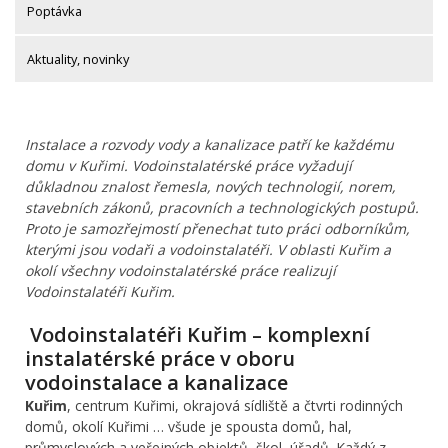
Poptávka
Aktuality, novinky
Instalace a rozvody vody a kanalizace patří ke každému
domu v Kuřimi. Vodoinstalatérské práce vyžadují
důkladnou znalost řemesla, nových technologií, norem,
stavebních zákonů, pracovních a technologických postupů.
Proto je samozřejmostí přenechat tuto práci odborníkům,
kterými jsou vodaři a vodoinstalatéři. V oblasti Kuřim a
okolí všechny vodoinstalatérské práce realizují
Vodoinstalatéři Kuřim.
Vodoinstalatéři Kuřim – komplexní
instalatérské práce v oboru
vodoinstalace a kanalizace
Kuřim
, centrum Kuřimi, okrajová sídliště a čtvrti rodinných
domů, okolí Kuřimi … všude je spousta domů, hal,
průmyslových a veřejných objektů, škol, úřadů. Každý z