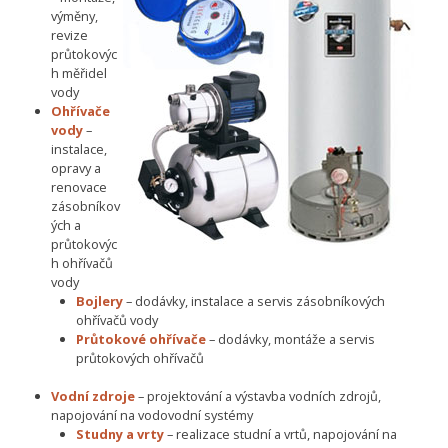
výměny,
revize
průtokovýc
h měřidel
vody
Ohřívače
vody
–
instalace,
opravy a
renovace
zásobníkov
ých a
průtokovýc
h ohřívačů
vody
Bojlery
– dodávky, instalace a servis zásobníkových
ohřívačů vody
Průtokové ohřívače
– dodávky, montáže a servis
průtokových ohřívačů
Vodní zdroje
– projektování a výstavba vodních zdrojů,
napojování na vodovodní systémy
Studny a vrty
– realizace studní a vrtů, napojování na