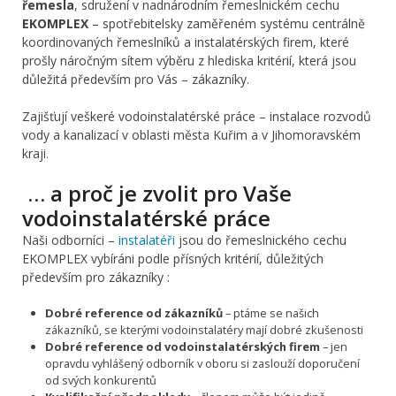
řemesla
, sdružení v nadnárodním řemeslnickém cechu
EKOMPLEX
– spotřebitelsky zaměřeném systému centrálně
koordinovaných řemeslníků a instalatérských firem, které
prošly náročným sítem výběru z hlediska kritérií, která jsou
důležitá především pro Vás – zákazníky.
Zajišťují veškeré vodoinstalatérské práce – instalace rozvodů
vody a kanalizací v oblasti města Kuřim a v Jihomoravském
kraji.
… a proč je zvolit pro Vaše
vodoinstalatérské práce
Naši odborníci –
instalatéři
jsou do řemeslnického cechu
EKOMPLEX vybíráni podle přísných kritérií, důležitých
především pro zákazníky :
Dobré reference od zákazníků
– ptáme se našich
zákazníků, se kterými vodoinstalatéry mají dobré zkušenosti
Dobré reference od vodoinstalatérských firem
– jen
opravdu vyhlášený odborník v oboru si zaslouží doporučení
od svých konkurentů