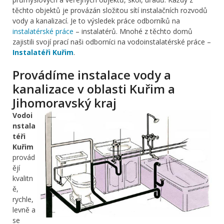
těchto objektů je provázán složitou sítí instalačních rozvodů
vody a kanalizací. Je to výsledek práce odborníků na
instalatérské práce
– instalatérů. Mnohé z těchto domů
zajistili svojí prací naši odborníci na vodoinstalatérské práce –
Instalatéři Kuřim
.
Provádíme instalace vody a
kanalizace v oblasti Kuřim a
Jihomoravský kraj
Vodoi
nstala
téři
Kuřim
provád
ějí
kvalitn
ě,
rychle,
levně a
se