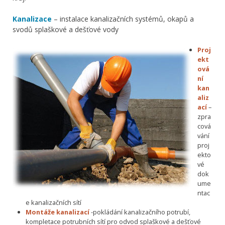
Kanalizace
– instalace kanalizačních systémů, okapů a
svodů splaškové a dešťové vody
Proj
ekt
ová
ní
kan
aliz
ací
–
zpra
cová
vání
proj
ekto
vé
dok
ume
ntac
e kanalizačních sítí
Montáže kanalizací
-pokládání kanalizačního potrubí,
kompletace potrubních sítí pro odvod splaškové a dešťové