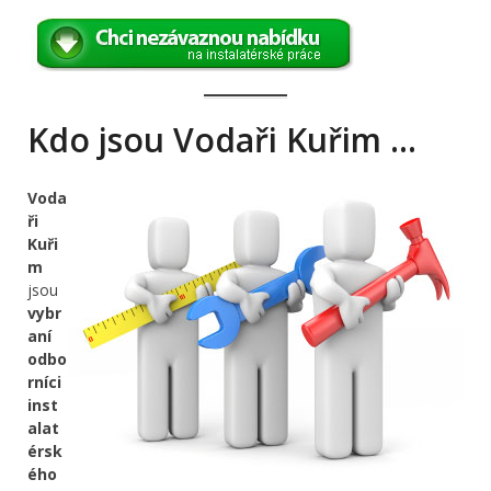
Kdo jsou Vodaři Kuřim …
Voda
ři
Kuři
m
jsou
vybr
aní
odbo
rníci
inst
alat
érsk
ého