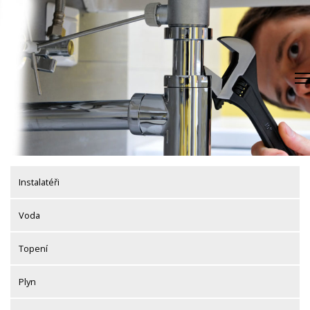
Skip
to
content
Instalatéři
Voda
Topení
Plyn