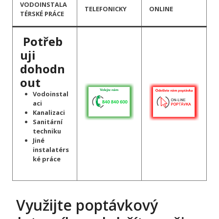
VODOINSTALA
TELEFONICKY
ONLINE
TÉRSKÉ PRÁCE
Potřeb
uji
dohodn
out
Vodoinstal
aci
Kanalizaci
Sanitární
techniku
Jiné
instalatérs
ké práce
Využijte poptávkový