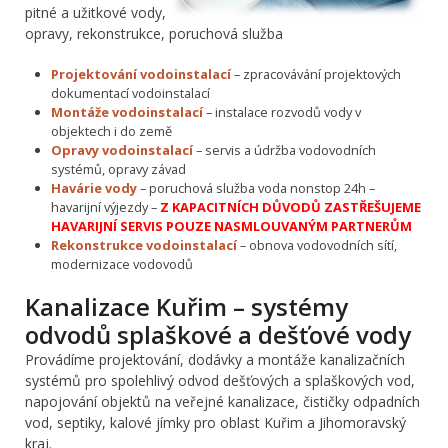
pitné a užitkové vody,
opravy, rekonstrukce, poruchová služba
Projektování vodoinstalací
– zpracovávání projektových
dokumentací vodoinstalací
Montáže vodoinstalací
– instalace rozvodů vody v
objektech i do země
Opravy vodoinstalací
– servis a údržba vodovodních
systémů, opravy závad
Havárie vody
– poruchová služba voda nonstop 24h –
havarijní výjezdy –
Z KAPACITNÍCH DŮVODŮ ZASTŘEŠUJEME
HAVARIJNÍ SERVIS POUZE NASMLOUVANÝM PARTNERŮM
Rekonstrukce vodoinstalací
– obnova vodovodních sítí,
modernizace vodovodů
Kanalizace Kuřim – systémy
odvodů splaškové a dešťové vody
Provádíme projektování, dodávky a montáže kanalizačních
systémů pro spolehlivý odvod dešťových a splaškových vod,
napojování objektů na veřejné kanalizace, čističky odpadních
vod, septiky, kalové jímky pro oblast Kuřim a Jihomoravský
kraj.