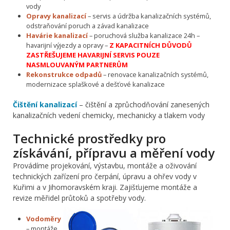
vody
Opravy kanalizací
– servis a údržba kanalizačních systémů,
odstraňování poruch a závad kanalizace
Havárie kanalizací
– poruchová služba kanalizace 24h –
havarijní výjezdy a opravy –
Z KAPACITNÍCH DŮVODŮ
ZASTŘEŠUJEME HAVARIJNÍ SERVIS POUZE
NASMLOUVANÝM PARTNERŮM
Rekonstrukce odpadů
– renovace kanalizačních systémů,
modernizace splaškové a dešťové kanalizace
Čištění kanalizací
– čištění a zprůchodňování zanesených
kanalizačních vedení chemicky, mechanicky a tlakem vody
Technické prostředky pro
získávání, přípravu a měření vody
Provádíme projekování, výstavbu, montáže a oživování
technických zařízení pro čerpání, úpravu a ohřev vody v
Kuřimi a v Jihomoravském kraji. Zajišťujeme montáže a
revize měřidel průtoků a spotřeby vody.
Vodoměry
– montáže,