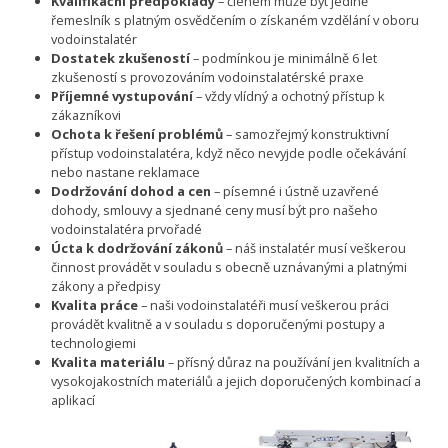
Kvalifikační předpoklady
– členem může být jedině
řemeslník s platným osvědčením o získaném vzdělání v oboru
vodoinstalatér
Dostatek zkušeností
– podmínkou je minimálně 6 let
zkušeností s provozováním vodoinstalatérské praxe
Příjemné vystupování
– vždy vlídný a ochotný přístup k
zákazníkovi
Ochota k řešení problémů
– samozřejmý konstruktivní
přístup vodoinstalatéra, když něco nevyjde podle očekávání
nebo nastane reklamace
Dodržování dohod a cen
– písemné i ústně uzavřené
dohody, smlouvy a sjednané ceny musí být pro našeho
vodoinstalatéra prvořadé
Úcta k dodržování zákonů
– náš instalatér musí veškerou
činnost provádět v souladu s obecně uznávanými a platnými
zákony a předpisy
Kvalita práce
– naši vodoinstalatéři musí veškerou práci
provádět kvalitně a v souladu s doporučenými postupy a
technologiemi
Kvalita materiálu
– přísný důraz na používání jen kvalitních a
vysokojakostních materiálů a jejich doporučených kombinací a
aplikací