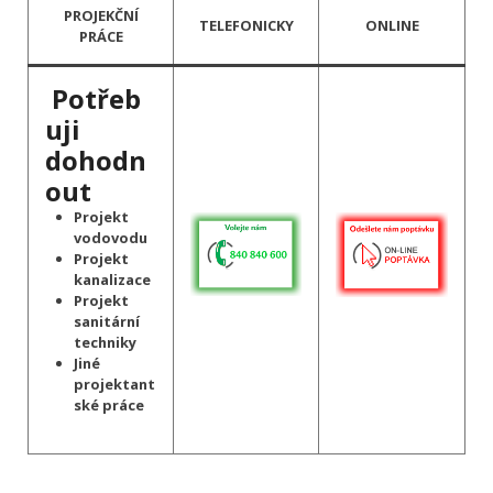
PROJEKČNÍ
TELEFONICKY
ONLINE
PRÁCE
Potřeb
uji
dohodn
out
Projekt
vodovodu
Projekt
kanalizace
Projekt
sanitární
techniky
Jiné
projektant
ské práce