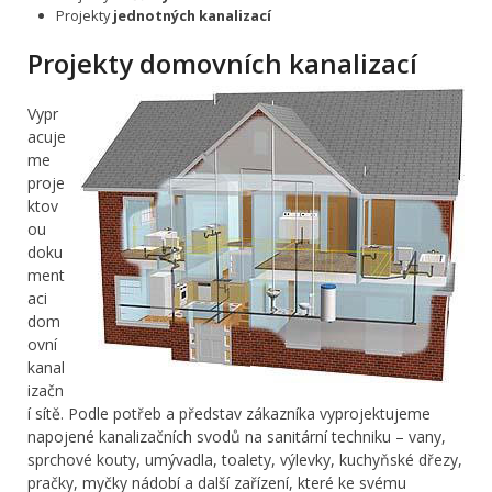
Projekty
jednotných kanalizací
Projekty domovních kanalizací
Vypr
acuje
me
proje
ktov
ou
doku
ment
aci
dom
ovní
kanal
izačn
í sítě. Podle potřeb a představ zákazníka vyprojektujeme
napojené kanalizačních svodů na sanitární techniku – vany,
sprchové kouty, umývadla, toalety, výlevky, kuchyňské dřezy,
pračky, myčky nádobí a další zařízení, které ke svému