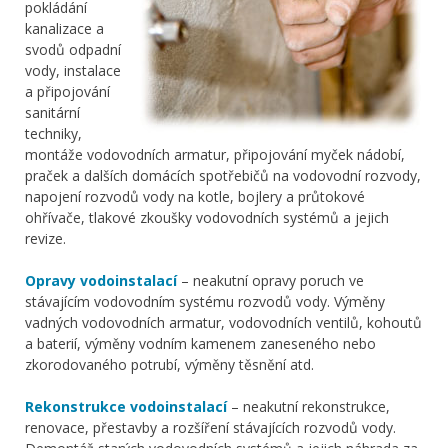
pokládání
kanalizace a
svodů odpadní
vody, instalace
a připojování
sanitární
techniky,
montáže vodovodních armatur, připojování myček nádobí,
praček a dalších domácích spotřebičů na vodovodní rozvody,
napojení rozvodů vody na kotle, bojlery a průtokové
ohřívače, tlakové zkoušky vodovodních systémů a jejich
revize.
Opravy vodoinstalací
– neakutní opravy poruch ve
stávajícím vodovodním systému rozvodů vody. Výměny
vadných vodovodních armatur, vodovodních ventilů, kohoutů
a baterií, výměny vodním kamenem zaneseného nebo
zkorodovaného potrubí, výměny těsnění atd.
Rekonstrukce vodoinstalací
– neakutní rekonstrukce,
renovace, přestavby a rozšíření stávajících rozvodů vody.