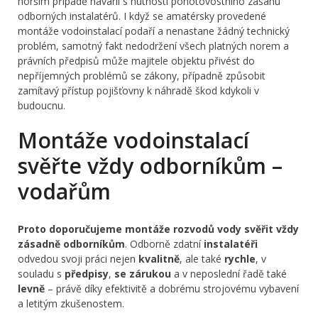
horším případě havárií s nutností pohotovostního zásahu
odborných instalatérů. I když se amatérsky provedené
montáže vodoinstalací podaří a nenastane žádný technický
problém, samotný fakt nedodržení všech platných norem a
právních předpisů může majitele objektu přivést do
nepříjemných problémů se zákony, případně způsobit
zamítavý přístup pojišťovny k náhradě škod kdykoli v
budoucnu.
Montáže vodoinstalací
svěřte vždy odborníkům –
vodařům
Proto doporučujeme montáže rozvodů vody svěřit vždy
zásadně odborníkům
. Odborně zdatní
instalatéři
odvedou svoji práci nejen
kvalitně
, ale také
rychle
, v
souladu s
předpisy
,
se zárukou
a v neposlední řadě také
levně
– právě díky efektivitě a dobrému strojovému vybavení
a letitým zkušenostem.