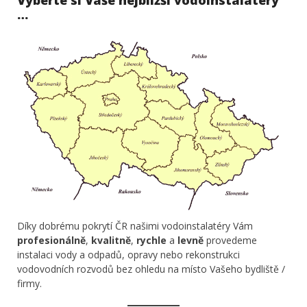
Vyberte si Vaše nejbližší vodoinstalatéry
…
Díky dobrému pokrytí ČR našimi vodoinstalatéry Vám
profesionálně
,
kvalitně
,
rychle
a
levně
provedeme
instalaci vody a odpadů, opravy nebo rekonstrukci
vodovodních rozvodů bez ohledu na místo Vašeho bydliště /
firmy.