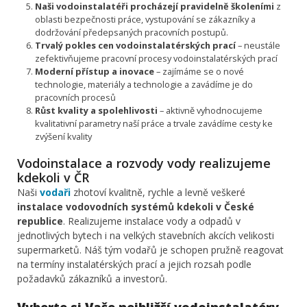
Naši vodoinstalatéři procházejí pravidelně školeními
z
oblasti bezpečnosti práce, vystupování se zákazníky a
dodržování předepsaných pracovních postupů.
Trvalý pokles cen vodoinstalatérských prací
– neustále
zefektivňujeme pracovní procesy vodoinstalatérských prací
Moderní přístup a inovace
– zajímáme se o nové
technologie, materiály a technologie a zavádíme je do
pracovních procesů
Růst kvality a spolehlivosti
– aktivně vyhodnocujeme
kvalitativní parametry naší práce a trvale zavádíme cesty ke
zvýšení kvality
Vodoinstalace a rozvody vody realizujeme
kdekoli v ČR
Naši
vodaři
zhotoví kvalitně, rychle a levně veškeré
instalace vodovodních systémů kdekoli v České
republice
. Realizujeme instalace vody a odpadů v
jednotlivých bytech i na velkých stavebních akcích velikosti
supermarketů. Náš tým vodařů je schopen pružně reagovat
na termíny instalatérských prací a jejich rozsah podle
požadavků zákazníků a investorů.