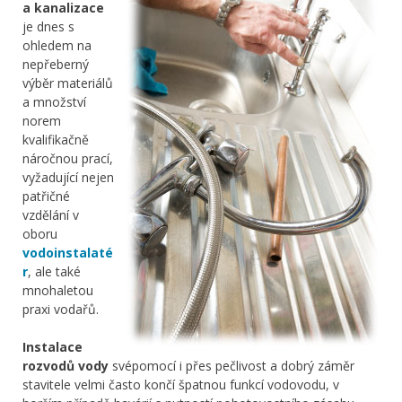
a kanalizace
je dnes s
ohledem na
nepřeberný
výběr materiálů
a množství
norem
kvalifikačně
náročnou prací,
vyžadující nejen
patřičné
vzdělání v
oboru
vodoinstalaté
r
, ale také
mnohaletou
praxi vodařů.
Instalace
rozvodů vody
svépomocí i přes pečlivost a dobrý záměr
stavitele velmi často končí špatnou funkcí vodovodu, v