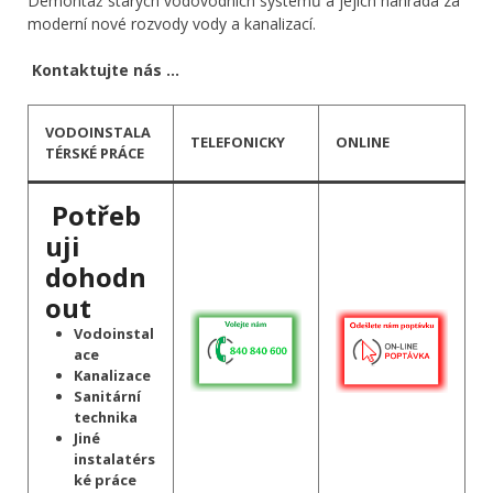
Demontáž starých vodovodních systémů a jejich náhrada za
moderní nové rozvody vody a kanalizací.
Kontaktujte nás …
VODOINSTALA
TELEFONICKY
ONLINE
TÉRSKÉ PRÁCE
Potřeb
uji
dohodn
out
Vodoinstal
ace
Kanalizace
Sanitární
technika
Jiné
instalatérs
ké práce