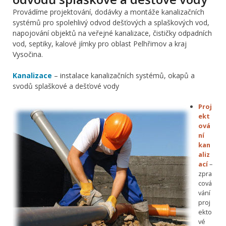
Provádíme projektování, dodávky a montáže kanalizačních
systémů pro spolehlivý odvod dešťových a splaškových vod,
napojování objektů na veřejné kanalizace, čističky odpadních
vod, septiky, kalové jímky pro oblast Pelhřimov a kraj
Vysočina.
Kanalizace
– instalace kanalizačních systémů, okapů a
svodů splaškové a dešťové vody
Proj
ekt
ová
ní
kan
aliz
ací
–
zpra
cová
vání
proj
ekto
vé