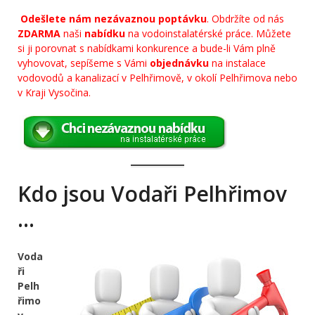
Odešlete nám nezávaznou poptávku
. Obdržíte od nás
ZDARMA
naši
nabídku
na vodoinstalatérské práce. Můžete
si ji porovnat s nabídkami konkurence a bude-li Vám plně
vyhovovat, sepíšeme s Vámi
objednávku
na instalace
vodovodů a kanalizací v Pelhřimově, v okolí Pelhřimova nebo
v Kraji Vysočina.
Kdo jsou Vodaři Pelhřimov
…
Voda
ři
Pelh
řimo