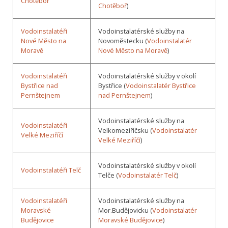
Chotěboř
Chotěboř
)
Vodoinstalatéři
Vodoinstalatérské služby na
Nové Město na
Novoměstecku (
Vodoinstalatér
Moravě
Nové Město na Moravě
)
Vodoinstalatéři
Vodoinstalatérské služby v okolí
Bystřice nad
Bystřice (
Vodoinstalatér Bystřice
Pernštejnem
nad Pernštejnem
)
Vodoinstalatérské služby na
Vodoinstalatéři
Velkomeziříčsku (
Vodoinstalatér
Velké Meziříčí
Velké Meziříčí
)
Vodoinstalatérské služby v okolí
Vodoinstalatéři Telč
Telče (
Vodoinstalatér Telč
)
Vodoinstalatéři
Vodoinstalatérské služby na
Moravské
Mor.Budějovicku (
Vodoinstalatér
Budějovice
Moravské Budějovice
)