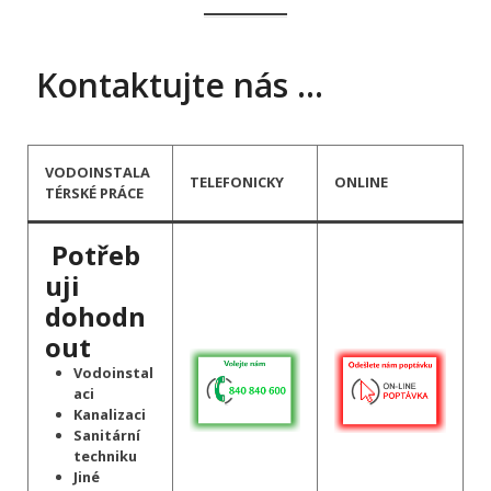
Kontaktujte nás …
VODOINSTALA
TELEFONICKY
ONLINE
TÉRSKÉ PRÁCE
Potřeb
uji
dohodn
out
Vodoinstal
aci
Kanalizaci
Sanitární
techniku
Jiné