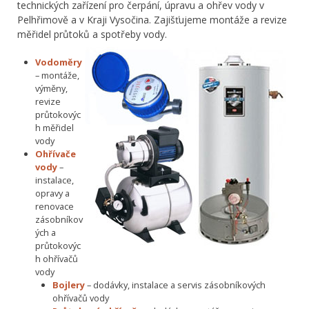
technických zařízení pro čerpání, úpravu a ohřev vody v
Pelhřimově a v Kraji Vysočina. Zajišťujeme montáže a revize
měřidel průtoků a spotřeby vody.
Vodoměry
– montáže,
výměny,
revize
průtokovýc
h měřidel
vody
Ohřívače
vody
–
instalace,
opravy a
renovace
zásobníkov
ých a
průtokovýc
h ohřívačů
vody
Bojlery
– dodávky, instalace a servis zásobníkových
ohřívačů vody