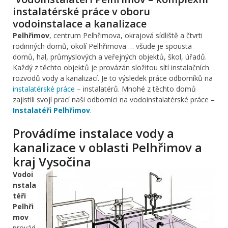
instalatérské práce v oboru
vodoinstalace a kanalizace
Pelhřimov
, centrum Pelhřimova, okrajová sídliště a čtvrti
rodinných domů, okolí Pelhřimova … všude je spousta
domů, hal, průmyslových a veřejných objektů, škol, úřadů.
Každý z těchto objektů je provázán složitou sítí instalačních
rozvodů vody a kanalizací. Je to výsledek práce odborníků na
instalatérské práce
– instalatérů. Mnohé z těchto domů
zajistili svojí prací naši odborníci na vodoinstalatérské práce –
Instalatéři Pelhřimov
.
Provádíme instalace vody a
kanalizace v oblasti Pelhřimov a
kraj Vysočina
Vodoi
nstala
téři
Pelhři
mov
provád