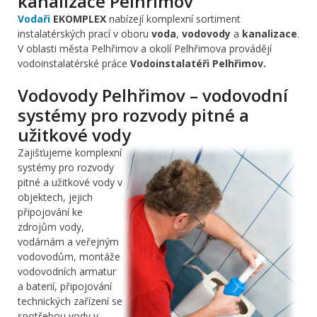
kanalizace Pelhřimov
Vodaři
EKOMPLEX
nabízejí komplexní sortiment
instalatérských prací v oboru
voda
,
vodovody
a
kanalizace
.
V oblasti města Pelhřimov a okolí Pelhřimova provádějí
vodoinstalatérské práce
Vodoinstalatéři Pelhřimov.
Vodovody Pelhřimov – vodovodní
systémy pro rozvody pitné a
užitkové vody
Zajišťujeme komplexní
systémy pro rozvody
pitné a užitkové vody v
objektech, jejich
připojování ke
zdrojům vody,
vodárnám a veřejným
vodovodům, montáže
vodovodních armatur
a baterií, připojování
technických zařízení se
spotřebou vody v