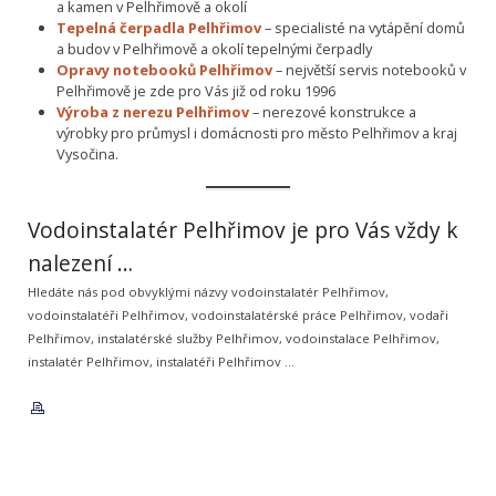
a kamen v Pelhřimově a okolí
Tepelná čerpadla Pelhřimov
– specialisté na vytápění domů
a budov v Pelhřimově a okolí tepelnými čerpadly
Opravy notebooků Pelhřimov
– největší servis notebooků v
Pelhřimově je zde pro Vás již od roku 1996
Výroba z nerezu Pelhřimov
– nerezové konstrukce a
výrobky pro průmysl i domácnosti pro město Pelhřimov a kraj
Vysočina.
Vodoinstalatér Pelhřimov je pro Vás vždy k
nalezení …
Hledáte nás pod obvyklými názvy vodoinstalatér Pelhřimov,
vodoinstalatéři Pelhřimov, vodoinstalatérské práce Pelhřimov, vodaři
Pelhřimov, instalatérské služby Pelhřimov, vodoinstalace Pelhřimov,
instalatér Pelhřimov, instalatéři Pelhřimov …