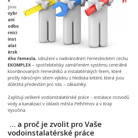
v
jsou
vybr
aní
odbo
rníci
inst
alat
érsk
ého řemesla
, sdružení v nadnárodním řemeslnickém cechu
EKOMPLEX
– spotřebitelsky zaměřeném systému centrálně
koordinovaných řemeslníků a instalatérských firem, které
prošly náročným sítem výběru z hlediska kritérií, která jsou
důležitá především pro Vás – zákazníky.
Zajišťují veškeré vodoinstalatérské práce – instalace rozvodů
vody a kanalizací v oblasti města Pelhřimov a v Kraji
Vysočina.
… a proč je zvolit pro Vaše
vodoinstalatérské práce