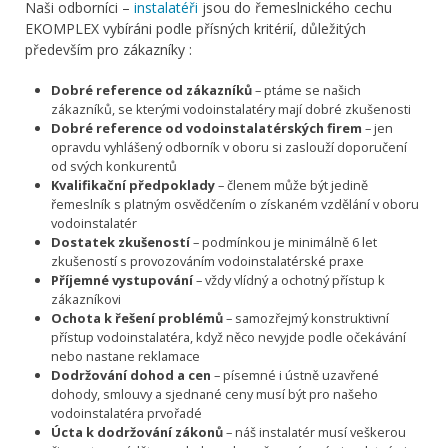
Naši odborníci –
instalatéři
jsou do řemeslnického cechu
EKOMPLEX vybíráni podle přísných kritérií, důležitých
především pro zákazníky :
Dobré reference od zákazníků
– ptáme se našich
zákazníků, se kterými vodoinstalatéry mají dobré zkušenosti
Dobré reference od vodoinstalatérských firem
– jen
opravdu vyhlášený odborník v oboru si zaslouží doporučení
od svých konkurentů
Kvalifikační předpoklady
– členem může být jedině
řemeslník s platným osvědčením o získaném vzdělání v oboru
vodoinstalatér
Dostatek zkušeností
– podmínkou je minimálně 6 let
zkušeností s provozováním vodoinstalatérské praxe
Příjemné vystupování
– vždy vlídný a ochotný přístup k
zákazníkovi
Ochota k řešení problémů
– samozřejmý konstruktivní
přístup vodoinstalatéra, když něco nevyjde podle očekávání
nebo nastane reklamace
Dodržování dohod a cen
– písemné i ústně uzavřené
dohody, smlouvy a sjednané ceny musí být pro našeho
vodoinstalatéra prvořadé
Úcta k dodržování zákonů
– náš instalatér musí veškerou