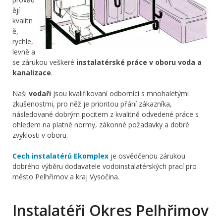
ějí
kvalitn
ě,
rychle,
levně a
se zárukou veškeré
instalatérské práce v oboru voda a
kanalizace
.
Naši
vodaři
jsou kvalifikovaní odborníci s mnohaletými
zkušenostmi, pro něž je prioritou přání zákazníka,
následované dobrým pocitem z kvalitně odvedené práce s
ohledem na platné normy, zákonné požadavky a dobré
zvyklosti v oboru.
Cech instalatérů Ekomplex
je osvědčenou zárukou
dobrého výběru dodavatele vodoinstalatérských prací pro
město Pelhřimov a kraj Vysočina.
Instalatéři Okres Pelhřimov