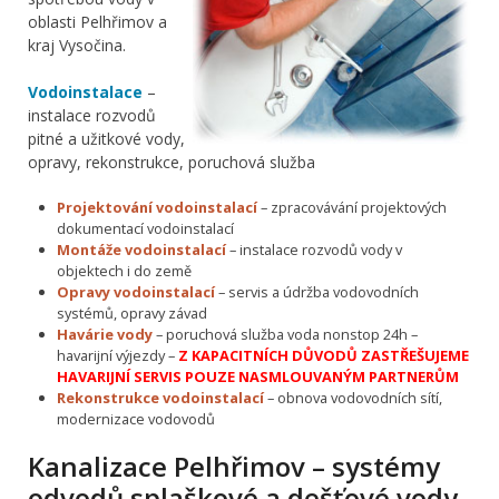
oblasti Pelhřimov a
kraj Vysočina.
Vodoinstalace
–
instalace rozvodů
pitné a užitkové vody,
opravy, rekonstrukce, poruchová služba
Projektování vodoinstalací
– zpracovávání projektových
dokumentací vodoinstalací
Montáže vodoinstalací
– instalace rozvodů vody v
objektech i do země
Opravy vodoinstalací
– servis a údržba vodovodních
systémů, opravy závad
Havárie vody
– poruchová služba voda nonstop 24h –
havarijní výjezdy –
Z KAPACITNÍCH DŮVODŮ ZASTŘEŠUJEME
HAVARIJNÍ SERVIS POUZE NASMLOUVANÝM PARTNERŮM
Rekonstrukce vodoinstalací
– obnova vodovodních sítí,
modernizace vodovodů
Kanalizace Pelhřimov – systémy
odvodů splaškové a dešťové vody