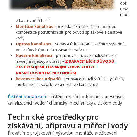
dok
ume
ntac
e kanalizačních sítí
Montáže kanalizací
-pokládání kanalizačního potrubí,
kompletace potrubních sítí pro odvod splaškové a dešťové
vody
Opravy kanalizací
– servis a údržba kanalizačních systémů,
odstraňování poruch a závad kanalizace
Havárie kanalizací
– poruchová služba kanalizace 24h –
havarijní výjezdy a opravy –
Z KAPACITNÍCH DŮVODŮ
ZASTŘEŠUJEME HAVARIJNÍ SERVIS POUZE
NASMLOUVANÝM PARTNERŮM
Rekonstrukce odpadů
– renovace kanalizačních systémů,
modernizace splaškové a dešťové kanalizace
Čištění kanalizací
– čištění a zprůchodňování zanesených
kanalizačních vedení chemicky, mechanicky a tlakem vody
Technické prostředky pro
získávání, přípravu a měření vody
Provádíme projekování, výstavbu, montáže a oživování