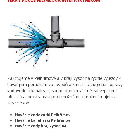
SERVIS POUZE NASMLOUVANÝM PARTNERŮM
Zajišťujeme v Pelhřimově a v Kraji Vysočina rychlé výjezdy k
havarijním poruchám vodovodů a kanalizací, urgentní opravy
vodovodů a kanalizací, sanaci poruch včetně zabezpečení
objektů a prostranství proti možnému ohrožení majetku a
zdraví osob.
Havárie vodovodů Pelhřimov
Havárie kanalizací Pelhřimov
Havárie vody kraj Vysočina