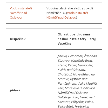
Vodoinstalatéři
Vodoinstalatérské služby v okolí
Náměšť nad
Náměště n. O.(
Vodoinstalatér
Oslavou
Náměšť nad Oslavou
)
Oblast obsluhovaná
Dispečink
našimi instalatéry – Kraj
Vysočina
Jihlava, Pelhřimov, Žďár nad
Sázavou, Havlíčkův Brod,
Třebíč, Pacov, Humpolec,
Světlá nad Sázavou,
Chotěboř, Nové Město na
Moravě, Bystřice nad
Pernštejnem, Velké Meziříčí,
Telč, Moravské Budějovice,
Jihlava
Náměšť nad Oslavou,
Golčův Jeníkov, Ledeč nad
Sázavou, Přibyslav, Polná,
Velká Bíteš, Hrotovice,