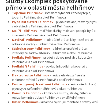
Služby Ekomplex poskytované
přímo v oblastí města Pelhřimov
Topenáři Pelhřimov
– instalace vytápění, rozvody tepla,
topení v Pelhřimově a okolí Pelhřimova
Plynoinstalatéři Pelhřimov
– plynoinstalace, rozvody plynu
v objektech v Pelhřimově a okolí Pelhřimova
Malíři Pelhřimov
– malířské služby, malování pokojů, bytů a
interiérů v Pelhřimově a okolí Pelhřimova
Natěrači Pelhřimov
– natěračské práce, lakýrnické práce,
ochranné nátěry v Pelhřimově a okolí Pelhřimova
Sádrokartony Pelhřimov
– sádrokartonářské práce,
interiéry ze sádrokartonu v Pelhřimově a okolí Pelhřimova
Podlahy Pelhřimov
– prodej a dovoz podlah a koberců v
Pelhřimově a okolí Pelhřimova
Podlaháři Pelhřimov
– pokládání podlah a koberců v
Pelhřimově a okolí Pelhřimova
Elektrorevize Pelhřimov
– revize elektrozařízení a
elektrospotřebičů v Pelhřimově a okolí Pelhřimova
Revize plynových zařízení Pelhřimov
– revize všech druhů
plynových zařízení v Pelhřimově a okolí Pelhřimova
Kominíci Pelhřimov
– kominické služby, stavby, čištění a
revize komínů v oblasti Pelhřimov a okolí Pelhřimova
Krbaři Pelhřimov
– krbařství zajišťující montáže a stavby krbů