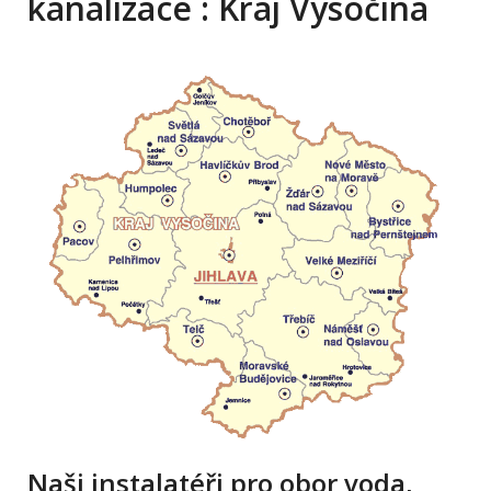
kanalizace : Kraj Vysočina
Naši instalatéři pro obor voda,