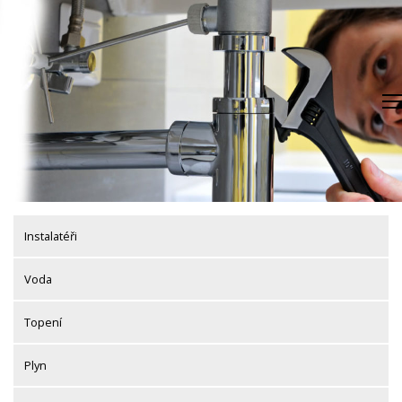
Skip
to
content
Instalatéři
Voda
Topení
Plyn