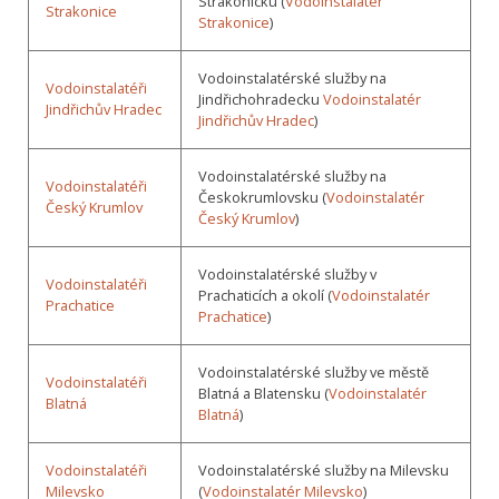
Strakonicku (
Vodoinstalatér
Strakonice
Strakonice
)
Vodoinstalatérské služby na
Vodoinstalatéři
Jindřichohradecku
Vodoinstalatér
Jindřichův Hradec
Jindřichův Hradec
)
Vodoinstalatérské služby na
Vodoinstalatéři
Českokrumlovsku (
Vodoinstalatér
Český Krumlov
Český Krumlov
)
Vodoinstalatérské služby v
Vodoinstalatéři
Prachaticích a okolí (
Vodoinstalatér
Prachatice
Prachatice
)
Vodoinstalatérské služby ve městě
Vodoinstalatéři
Blatná a Blatensku (
Vodoinstalatér
Blatná
Blatná
)
Vodoinstalatéři
Vodoinstalatérské služby na Milevsku
Milevsko
(
Vodoinstalatér Milevsko
)