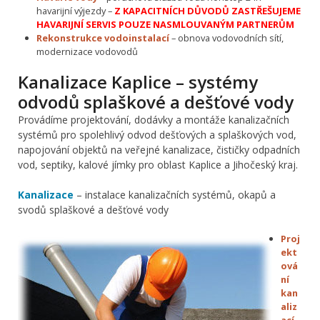
havarijní výjezdy –
Z KAPACITNÍCH DŮVODŮ ZASTŘEŠUJEME
HAVARIJNÍ SERVIS POUZE NASMLOUVANÝM PARTNERŮM
Rekonstrukce vodoinstalací
– obnova vodovodních sítí,
modernizace vodovodů
Kanalizace Kaplice – systémy
odvodů splaškové a dešťové vody
Provádíme projektování, dodávky a montáže kanalizačních
systémů pro spolehlivý odvod dešťových a splaškových vod,
napojování objektů na veřejné kanalizace, čističky odpadních
vod, septiky, kalové jímky pro oblast Kaplice a Jihočeský kraj.
Kanalizace
– instalace kanalizačních systémů, okapů a
svodů splaškové a dešťové vody
Proj
ekt
ová
ní
kan
aliz
ací
–