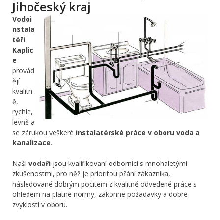
Jihočeský kraj
Vodoi
nstala
téři
Kaplic
e
provád
ějí
kvalitn
ě,
rychle,
levně a
se zárukou veškeré
instalatérské práce v oboru voda a
kanalizace
.
Naši
vodaři
jsou kvalifikovaní odborníci s mnohaletými
zkušenostmi, pro něž je prioritou přání zákazníka,
následované dobrým pocitem z kvalitně odvedené práce s
ohledem na platné normy, zákonné požadavky a dobré
zvyklosti v oboru.