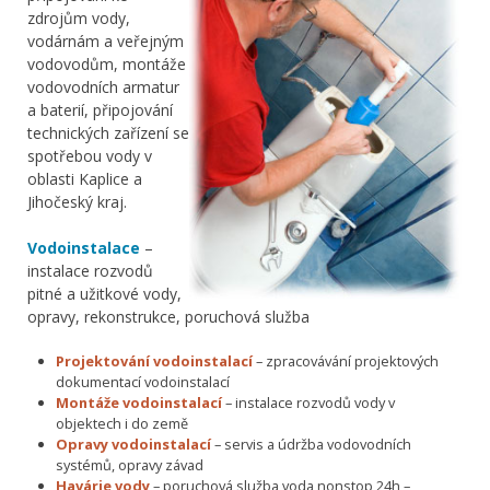
zdrojům vody,
vodárnám a veřejným
vodovodům, montáže
vodovodních armatur
a baterií, připojování
technických zařízení se
spotřebou vody v
oblasti Kaplice a
Jihočeský kraj.
Vodoinstalace
–
instalace rozvodů
pitné a užitkové vody,
opravy, rekonstrukce, poruchová služba
Projektování vodoinstalací
– zpracovávání projektových
dokumentací vodoinstalací
Montáže vodoinstalací
– instalace rozvodů vody v
objektech i do země
Opravy vodoinstalací
– servis a údržba vodovodních
systémů, opravy závad
Havárie vody
– poruchová služba voda nonstop 24h –