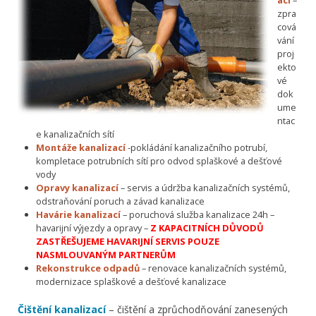
zpra
cová
vání
proj
ekto
vé
dok
ume
ntac
e kanalizačních sítí
Montáže kanalizací
-pokládání kanalizačního potrubí,
kompletace potrubních sítí pro odvod splaškové a dešťové
vody
Opravy kanalizací
– servis a údržba kanalizačních systémů,
odstraňování poruch a závad kanalizace
Havárie kanalizací
– poruchová služba kanalizace 24h –
havarijní výjezdy a opravy –
Z KAPACITNÍCH DŮVODŮ
ZASTŘEŠUJEME HAVARIJNÍ SERVIS POUZE
NASMLOUVANÝM PARTNERŮM
Rekonstrukce odpadů
– renovace kanalizačních systémů,
modernizace splaškové a dešťové kanalizace
Čištění kanalizací
– čištění a zprůchodňování zanesených