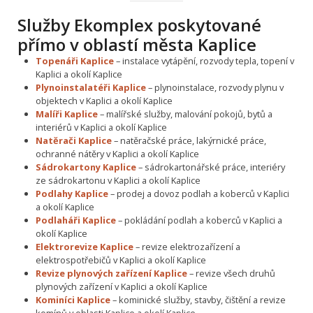
Služby Ekomplex poskytované
přímo v oblastí města Kaplice
Topenáři Kaplice
– instalace vytápění, rozvody tepla, topení v
Kaplici a okolí Kaplice
Plynoinstalatéři Kaplice
– plynoinstalace, rozvody plynu v
objektech v Kaplici a okolí Kaplice
Malíři Kaplice
– malířské služby, malování pokojů, bytů a
interiérů v Kaplici a okolí Kaplice
Natěrači Kaplice
– natěračské práce, lakýrnické práce,
ochranné nátěry v Kaplici a okolí Kaplice
Sádrokartony Kaplice
– sádrokartonářské práce, interiéry
ze sádrokartonu v Kaplici a okolí Kaplice
Podlahy Kaplice
– prodej a dovoz podlah a koberců v Kaplici
a okolí Kaplice
Podlaháři Kaplice
– pokládání podlah a koberců v Kaplici a
okolí Kaplice
Elektrorevize Kaplice
– revize elektrozařízení a
elektrospotřebičů v Kaplici a okolí Kaplice
Revize plynových zařízení Kaplice
– revize všech druhů
plynových zařízení v Kaplici a okolí Kaplice
Kominíci Kaplice
– kominické služby, stavby, čištění a revize
komínů v oblasti Kaplice a okolí Kaplice