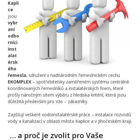
Kapli
ce
jsou
vybr
aní
odbo
rníci
inst
alat
érsk
ého
řemesla
, sdružení v nadnárodním řemeslnickém cechu
EKOMPLEX
– spotřebitelsky zaměřeném systému centrálně
koordinovaných řemeslníků a instalatérských firem, které
prošly náročným sítem výběru z hlediska kritérií, která jsou
důležitá především pro Vás – zákazníky.
Zajišťují veškeré vodoinstalatérské práce – instalace rozvodů
vody a kanalizací v oblasti města Kaplice a v Jihočeském kraji.
… a proč je zvolit pro Vaše