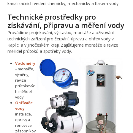
kanalizačních vedení chemicky, mechanicky a tlakem vody
Technické prostředky pro
získávání, přípravu a měření vody
Provádíme projekování, výstavbu, montáže a oživování
technických zařízení pro čerpání, úpravu a ohřev vody v
Kaplici a v Jihočeském kraji. Zajišťujeme montáže a revize
měřidel průtoků a spotřeby vody.
Vodoměry
– montáže,
výměny,
revize
průtokovýc
h měřidel
vody
Ohřívače
vody
–
instalace,
opravy a
renovace
zásobníkov