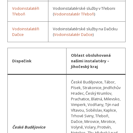
Vodoinstalatéři
Vodoinstalatérské služby v Třeboni
Třeboň
(
Vodoinstalatér Třeboň
)
Vodoinstalatéři
Vodoinstalatérské služby na Dačicku
Dačice
(
Vodoinstalatér Dačice
)
Oblast obsluhovaná
Dispečink
našimi instalatéry –
Jihočeský kraj
České Budějovice, Tábor,
Písek, Strakonice, Jindřichův
Hradec, Český Krumlov,
Prachatice, Blatná, Milevsko,
Vimperk, Vodňany, Týn nad
Vltavou, Soběslav, Kaplice,
Trhové Sviny, Třeboň,
Dačice, Mirovice, Mirotice,
České Budějovice
Volyně, Volary, Protivín,
Netolice, Zliv, Hluboká nad