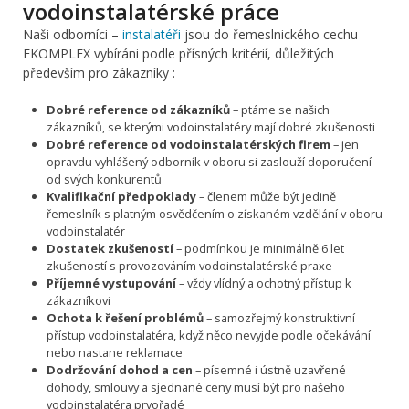
vodoinstalatérské práce
Naši odborníci –
instalatéři
jsou do řemeslnického cechu
EKOMPLEX vybíráni podle přísných kritérií, důležitých
především pro zákazníky :
Dobré reference od zákazníků
– ptáme se našich
zákazníků, se kterými vodoinstalatéry mají dobré zkušenosti
Dobré reference od vodoinstalatérských firem
– jen
opravdu vyhlášený odborník v oboru si zaslouží doporučení
od svých konkurentů
Kvalifikační předpoklady
– členem může být jedině
řemeslník s platným osvědčením o získaném vzdělání v oboru
vodoinstalatér
Dostatek zkušeností
– podmínkou je minimálně 6 let
zkušeností s provozováním vodoinstalatérské praxe
Příjemné vystupování
– vždy vlídný a ochotný přístup k
zákazníkovi
Ochota k řešení problémů
– samozřejmý konstruktivní
přístup vodoinstalatéra, když něco nevyjde podle očekávání
nebo nastane reklamace
Dodržování dohod a cen
– písemné i ústně uzavřené
dohody, smlouvy a sjednané ceny musí být pro našeho
vodoinstalatéra prvořadé