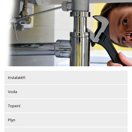
Skip
to
content
Instalatéři
Voda
Topení
Plyn