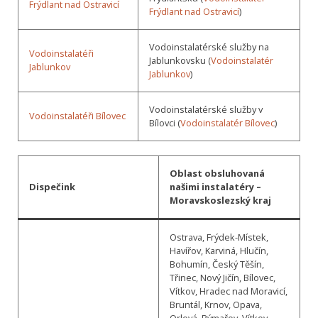
Frýdlant nad Ostravicí
Frýdlant nad Ostravicí
)
Vodoinstalatérské služby na
Vodoinstalatéři
Jablunkovsku (
Vodoinstalatér
Jablunkov
Jablunkov
)
Vodoinstalatérské služby v
Vodoinstalatéři Bílovec
Bílovci (
Vodoinstalatér Bílovec
)
Oblast obsluhovaná
Dispečink
našimi instalatéry –
Moravskoslezský kraj
Ostrava, Frýdek-Místek,
Havířov, Karviná, Hlučín,
Bohumín, Český Těšín,
Třinec, Nový Jičín, Bílovec,
Vítkov, Hradec nad Moravicí,
Bruntál, Krnov, Opava,
Orlová, Rýmařov, Vítkov,