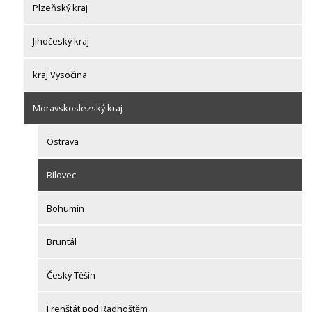
Plzeňský kraj
Jihočeský kraj
kraj Vysočina
Moravskoslezský kraj
Ostrava
Bílovec
Bohumín
Bruntál
Český Těšín
Frenštát pod Radhoštěm