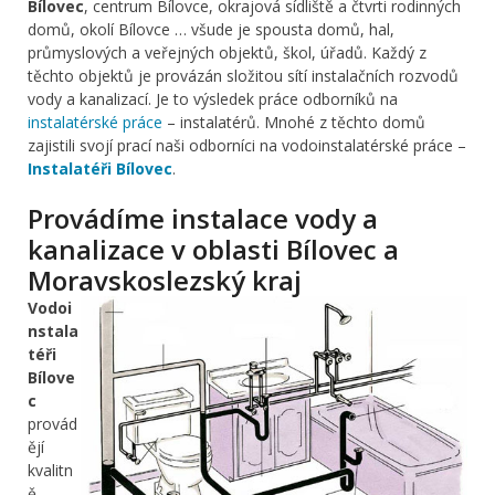
Bílovec
, centrum Bílovce, okrajová sídliště a čtvrti rodinných
domů, okolí Bílovce … všude je spousta domů, hal,
průmyslových a veřejných objektů, škol, úřadů. Každý z
těchto objektů je provázán složitou sítí instalačních rozvodů
vody a kanalizací. Je to výsledek práce odborníků na
instalatérské práce
– instalatérů. Mnohé z těchto domů
zajistili svojí prací naši odborníci na vodoinstalatérské práce –
Instalatéři Bílovec
.
Provádíme instalace vody a
kanalizace v oblasti Bílovec a
Moravskoslezský kraj
Vodoi
nstala
téři
Bílove
c
provád
ějí
kvalitn
ě,