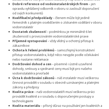
Dobré reference od vodoinstalatérských firem
– jen
opravdu vyhlášený odborník v oboru si zaslouží doporučení
od svých konkurentů
Kvalifikační předpoklady
– členem může být jedině
řemeslník s platným osvědčením o získaném vzdělání v oboru
vodoinstalatér
Dostatek zkušeností
– podmínkou je minimálně 6 let
zkušeností s provozováním vodoinstalatérské praxe
Příjemné vystupování
– vždy vlídný a ochotný přístup k
zákazníkovi
Ochota k řešení problémů
– samozřejmý konstruktivní
přístup vodoinstalatéra, když něco nevyjde podle očekávání
nebo nastane reklamace
Dodržování dohod a cen
– písemné i ústně uzavřené
dohody, smlouvy a sjednané ceny musí být pro našeho
vodoinstalatéra prvořadé
Úcta k dodržování zákonů
– náš instalatér musí veškerou
činnost provádět v souladu s obecně uznávanými a platnými
zákony a předpisy
Kvalita práce
– naši vodoinstalatéři musí veškerou práci
provádět kvalitně a v souladu s doporučenými postupy a
technologiemi
Kvalita materiálu
– přísný důraz na používání jen kvalitních a