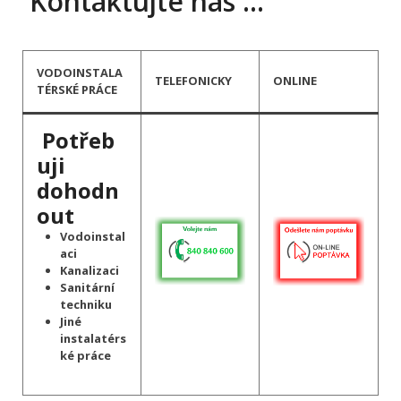
Kontaktujte nás …
VODOINSTALA
TELEFONICKY
ONLINE
TÉRSKÉ PRÁCE
Potřeb
uji
dohodn
out
Vodoinstal
aci
Kanalizaci
Sanitární
techniku
Jiné
instalatérs
ké práce