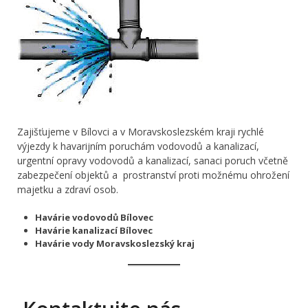
Zajišťujeme v Bílovci a v Moravskoslezském kraji rychlé
výjezdy k havarijním poruchám vodovodů a kanalizací,
urgentní opravy vodovodů a kanalizací, sanaci poruch včetně
zabezpečení objektů a prostranství proti možnému ohrožení
majetku a zdraví osob.
Havárie vodovodů Bílovec
Havárie kanalizací Bílovec
Havárie vody Moravskoslezský kraj