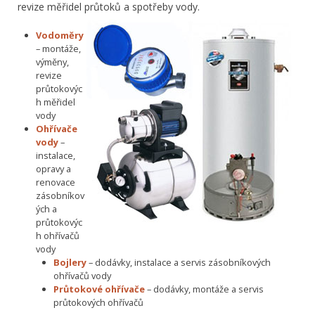
revize měřidel průtoků a spotřeby vody.
Vodoměry
– montáže,
výměny,
revize
průtokovýc
h měřidel
vody
Ohřívače
vody
–
instalace,
opravy a
renovace
zásobníkov
ých a
průtokovýc
h ohřívačů
vody
Bojlery
– dodávky, instalace a servis zásobníkových
ohřívačů vody
Průtokové ohřívače
– dodávky, montáže a servis
průtokových ohřívačů