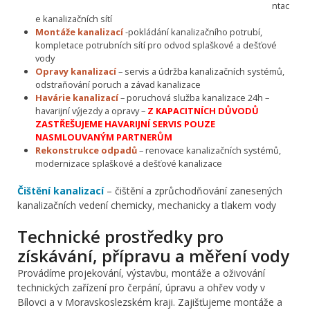
ntac
e kanalizačních sítí
Montáže kanalizací
-pokládání kanalizačního potrubí,
kompletace potrubních sítí pro odvod splaškové a dešťové
vody
Opravy kanalizací
– servis a údržba kanalizačních systémů,
odstraňování poruch a závad kanalizace
Havárie kanalizací
– poruchová služba kanalizace 24h –
havarijní výjezdy a opravy –
Z KAPACITNÍCH DŮVODŮ
ZASTŘEŠUJEME HAVARIJNÍ SERVIS POUZE
NASMLOUVANÝM PARTNERŮM
Rekonstrukce odpadů
– renovace kanalizačních systémů,
modernizace splaškové a dešťové kanalizace
Čištění kanalizací
– čištění a zprůchodňování zanesených
kanalizačních vedení chemicky, mechanicky a tlakem vody
Technické prostředky pro
získávání, přípravu a měření vody
Provádíme projekování, výstavbu, montáže a oživování
technických zařízení pro čerpání, úpravu a ohřev vody v
Bílovci a v Moravskoslezském kraji. Zajišťujeme montáže a