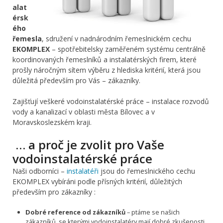
alat
érsk
ého
řemesla
, sdružení v nadnárodním řemeslnickém cechu
EKOMPLEX
– spotřebitelsky zaměřeném systému centrálně
koordinovaných řemeslníků a instalatérských firem, které
prošly náročným sítem výběru z hlediska kritérií, která jsou
důležitá především pro Vás – zákazníky.
Zajišťují veškeré vodoinstalatérské práce – instalace rozvodů
vody a kanalizací v oblasti města Bílovec a v
Moravskoslezském kraji.
… a proč je zvolit pro Vaše
vodoinstalatérské práce
Naši odborníci –
instalatéři
jsou do řemeslnického cechu
EKOMPLEX vybíráni podle přísných kritérií, důležitých
především pro zákazníky :
Dobré reference od zákazníků
– ptáme se našich
zákazníků, se kterými vodoinstalatéry mají dobré zkušenosti