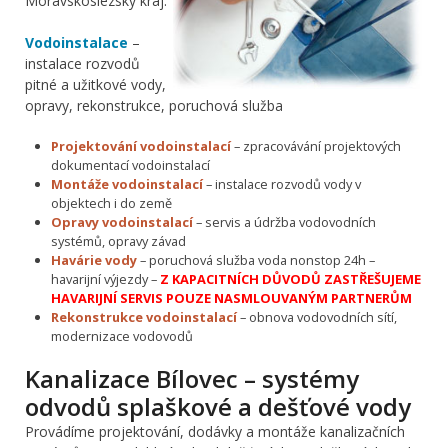
Moravskoslezský kraj.
Vodoinstalace
–
instalace rozvodů
pitné a užitkové vody,
opravy, rekonstrukce, poruchová služba
Projektování vodoinstalací
– zpracovávání projektových
dokumentací vodoinstalací
Montáže vodoinstalací
– instalace rozvodů vody v
objektech i do země
Opravy vodoinstalací
– servis a údržba vodovodních
systémů, opravy závad
Havárie vody
– poruchová služba voda nonstop 24h –
havarijní výjezdy –
Z KAPACITNÍCH DŮVODŮ ZASTŘEŠUJEME
HAVARIJNÍ SERVIS POUZE NASMLOUVANÝM PARTNERŮM
Rekonstrukce vodoinstalací
– obnova vodovodních sítí,
modernizace vodovodů
Kanalizace Bílovec – systémy
odvodů splaškové a dešťové vody
Provádíme projektování, dodávky a montáže kanalizačních