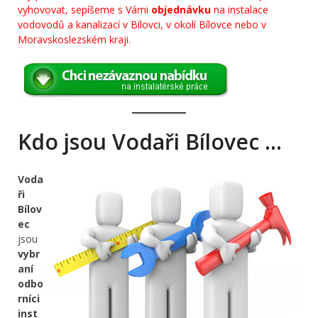
vyhovovat, sepíšeme s Vámi
objednávku
na instalace
vodovodů a kanalizací v Bílovci, v okolí Bílovce nebo v
Moravskoslezském kraji.
Kdo jsou Vodaři Bílovec …
Voda
ři
Bílov
ec
jsou
vybr
aní
odbo
rníci
inst