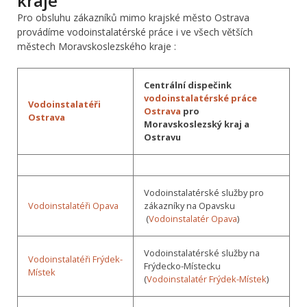
kraje
Pro obsluhu zákazníků mimo krajské město Ostrava
provádíme vodoinstalatérské práce i ve všech větších
městech Moravskoslezského kraje :
Centrální dispečink
vodoinstalatérské práce
Vodoinstalatéři
Ostrava
pro
Ostrava
Moravskoslezský kraj a
Ostravu
Vodoinstalatérské služby pro
Vodoinstalatéři Opava
zákazníky na Opavsku
(
Vodoinstalatér Opava
)
Vodoinstalatérské služby na
Vodoinstalatéři Frýdek-
Frýdecko-Místecku
Místek
(
Vodoinstalatér Frýdek-Místek
)