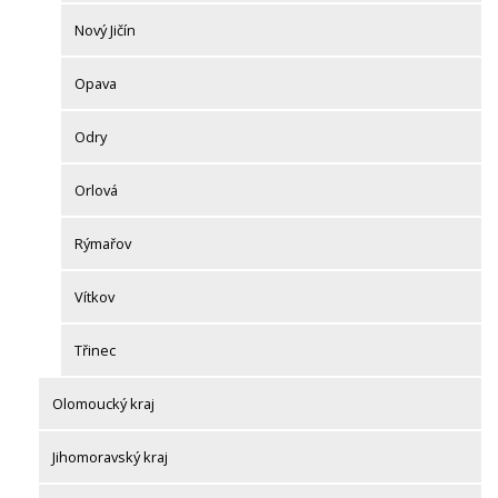
Nový Jičín
Opava
Odry
Orlová
Rýmařov
Vítkov
Třinec
Olomoucký kraj
Jihomoravský kraj