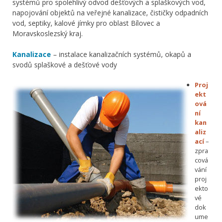
systémů pro spolehlivý odvod dešťových a splaškových vod,
napojování objektů na veřejné kanalizace, čističky odpadních
vod, septiky, kalové jímky pro oblast Bílovec a
Moravskoslezský kraj.
Kanalizace
– instalace kanalizačních systémů, okapů a
svodů splaškové a dešťové vody
Proj
ekt
ová
ní
kan
aliz
ací
–
zpra
cová
vání
proj
ekto
vé
dok
ume