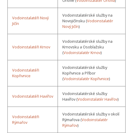
Orlové (
Vodoinstalatér Orlová
)
Vodoinstalatérské služby na
Vodoinstalatéři Nový
Novojičínsku (
Vodoinstalatér
Jičín
Nový Jičín
)
Vodoinstalatérské služby na
Vodoinstalatéři Krnov
Krnovsku a Osoblažsku
(
Vodoinstalatér Krnov
)
Vodoinstalatérské služby
Vodoinstalatéři
Kopřivnice a Příbor
Kopřivnice
(
Vodoinstalatér Kopřivnice
)
Vodoinstalatérské služby
Vodoinstalatéři Havířov
Havířov (
Vodoinstalatér Havířov
)
Vodoinstalatérské služby v okolí
Vodoinstalatéři
Rýmařova (
Vodoinstalatér
Rýmařov
Rýmařov
)