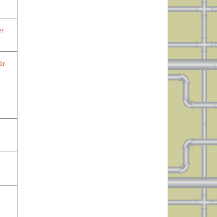
ér
ér