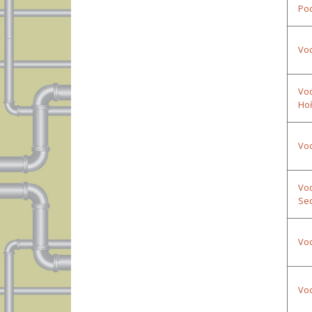
Po
Vod
Vod
Hoř
Vod
Vod
Se
Vod
Vod