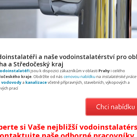
oinstalatéři a naše vodoinstalatérství pro ob
ha a Středočeský kraj
odoinstalatéři
jsou k dispozici zákazníkům v oblasti
Prahy
i celého
dočeského kraje
. Obdržíte od nás
cenovou nabídku
na
instalatérské práce
u
vodovody
a
kanalizace
včetně přípravných, stavebních, výkopových a
vých prací
erte si Vaše nejbližší vodoinstalatérs
kontaktujte naše odborné pracovníky.