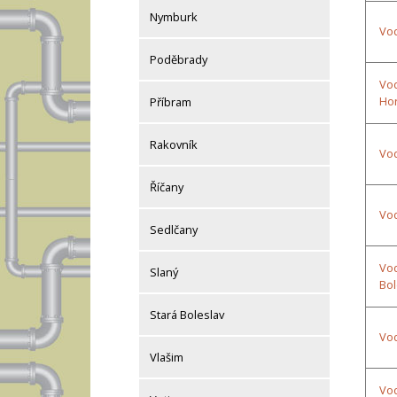
Nymburk
Vod
Poděbrady
Vod
Ho
Příbram
Rakovník
Vod
Říčany
Vod
Sedlčany
Vod
Slaný
Bol
Stará Boleslav
Vod
Vlašim
Vod