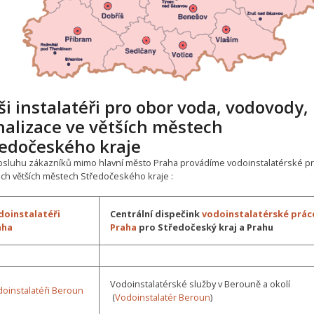
i instalatéři pro obor voda, vodovody,
nalizace ve větších městech
ředočeského kraje
bsluhu zákazníků mimo hlavní město Praha provádíme vodoinstalatérské pr
ech větších městech Středočeského kraje :
doinstalatéři
Centrální dispečink
vodoinstalatérské prác
aha
Praha
pro Středočeský kraj a Prahu
Vodoinstalatérské služby v Berouně a okolí
oinstalatéři Beroun
(
Vodoinstalatér Beroun
)