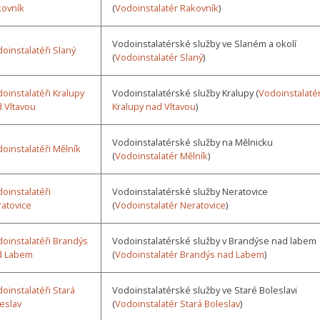
kovník
(
Vodoinstalatér Rakovník
)
Vodoinstalatérské služby ve Slaném a okolí
oinstalatéři Slaný
(
Vodoinstalatér Slaný
)
oinstalatéři Kralupy
Vodoinstalatérské služby Kralupy (
Vodoinstalaté
 Vltavou
Kralupy nad Vltavou
)
Vodoinstalatérské služby na Mělnicku
oinstalatéři Mělník
(
Vodoinstalatér Mělník
)
oinstalatéři
Vodoinstalatérské služby Neratovice
atovice
(
Vodoinstalatér Neratovice
)
oinstalatéři Brandýs
Vodoinstalatérské služby v Brandýse nad labem
d Labem
(
Vodoinstalatér Brandýs nad Labem
)
oinstalatéři Stará
Vodoinstalatérské služby ve Staré Boleslavi
eslav
(
Vodoinstalatér Stará Boleslav
)