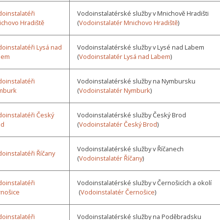
oinstalatéři
Vodoinstalatérské služby v Mnichově Hradišti
chovo Hradiště
(
Vodoinstalatér Mnichovo Hradiště
)
oinstalatéři Lysá nad
Vodoinstalatérské služby v Lysé nad Labem
bem
(
Vodoinstalatér Lysá nad Labem
)
oinstalatéři
Vodoinstalatérské služby na Nymbursku
mburk
(
Vodoinstalatér Nymburk
)
oinstalatéři Český
Vodoinstalatérské služby Český Brod
od
(
Vodoinstalatér Český Brod
)
Vodoinstalatérské služby v Říčanech
oinstalatéři Říčany
(
Vodoinstalatér Říčany
)
oinstalatéři
Vodoinstalatérské služby v Černošicích a okolí
nošice
(
Vodoinstalatér Černošice
)
oinstalatéři
Vodoinstalatérské služby na Poděbradsku