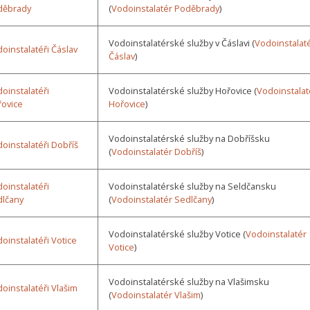
děbrady
(
Vodoinstalatér Poděbrady
)
Vodoinstalatérské služby v Čáslavi (
Vodoinstalat
oinstalatéři Čáslav
Čáslav
)
oinstalatéři
Vodoinstalatérské služby Hořovice (
Vodoinstalat
ovice
Hořovice
)
Vodoinstalatérské služby na Dobříšsku
oinstalatéři Dobříš
(
Vodoinstalatér Dobříš
)
oinstalatéři
Vodoinstalatérské služby na Seldčansku
dlčany
(
Vodoinstalatér Sedlčany
)
Vodoinstalatérské služby Votice (
Vodoinstalatér
oinstalatéři Votice
Votice
)
Vodoinstalatérské služby na Vlašimsku
oinstalatéři Vlašim
(
Vodoinstalatér Vlašim
)