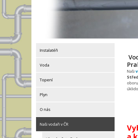
Instalatéři
Vod
Pra
Voda
Naši
v
Stře
Topení
obor
úklido
Plyn
O nás
Naši vodaři v ČR
Vyb
a 