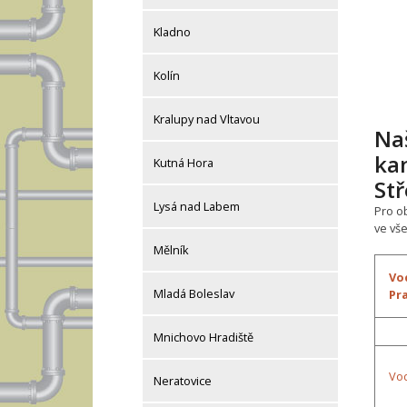
Kladno
Kolín
Kralupy nad Vltavou
Naš
ka
Kutná Hora
St
Lysá nad Labem
Pro o
ve vš
Mělník
Vo
Mladá Boleslav
Pr
Mnichovo Hradiště
Vod
Neratovice