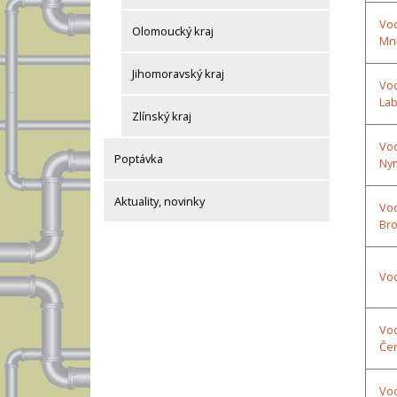
Vod
Olomoucký kraj
Mni
Jihomoravský kraj
Vod
La
Zlínský kraj
Vod
Poptávka
Ny
Aktuality, novinky
Vod
Br
Vod
Vod
Čer
Vod