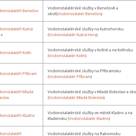
Vodoinstalatérské služby v Benešově a
oinstalatéři Benešov
okolí(
Vodoinstalatér Benešov
)
oinstalatéři Kutná
Vodoinstalatérské služby na Kutnohorsku
ra
(
Vodoinstalatér Kutná Hora
)
Vodoinstalatérské služby v Kolíně a na Kolínsku
oinstalatéři Kolín
(
Vodoinstalatér Kolín
)
Vodoinstalatérské služby na Příbramsku
oinstalatéři Příbram
(
Vodoinstalatér Příbram
)
oinstalatéři Mladá
Vodoinstalatérské služby v Mladé Boleslavi a oko
eslav
(
Vodoinstalatér Mladá Boleslav
)
Vodoinstalatérské služby ve městě Kladno a na
oinstalatéři Kladno
Kladensku (
Vodoinstalatér Kladno
)
oinstalatéři
Vodoinstalatérské služby na Rakovnicku