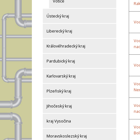
Votice
Ra
Ústecký kraj
Vod
Liberecký kraj
Vod
Královéhradecký kraj
nad
Pardubický kraj
Vod
Karlovarský kraj
Vod
Ner
Plzeňský kraj
Vod
Jihočeský kraj
na
kraj Vysočina
Vod
Bol
Moravskoslezský kraj