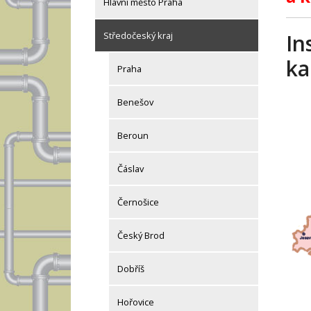
Hlavní město Praha
In
Středočeský kraj
ka
Praha
Benešov
Beroun
Čáslav
Černošice
Český Brod
Dobříš
Hořovice