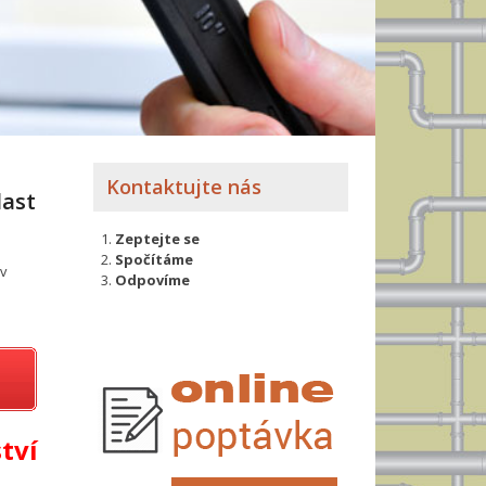
Kontaktujte nás
last
Zeptejte se
Spočítáme
v
Odpovíme
tví