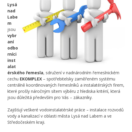
Lysá
nad
Labe
m
jsou
vybr
aní
odbo
rníci
inst
alat
érského řemesla
, sdružení v nadnárodním řemeslnickém
cechu
EKOMPLEX
– spotřebitelsky zaměřeném systému
centrálně koordinovaných řemeslníků a instalatérských firem,
které prošly náročným sítem výběru z hlediska kritérií, která
jsou důležitá především pro Vás – zákazníky.
Zajišťují veškeré vodoinstalatérské práce – instalace rozvodů
vody a kanalizací v oblasti města Lysá nad Labem a ve
Středočeském kraji.