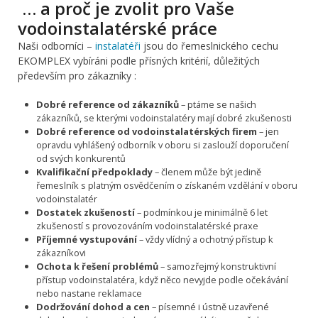
… a proč je zvolit pro Vaše
vodoinstalatérské práce
Naši odborníci –
instalatéři
jsou do řemeslnického cechu
EKOMPLEX vybíráni podle přísných kritérií, důležitých
především pro zákazníky :
Dobré reference od zákazníků
– ptáme se našich
zákazníků, se kterými vodoinstalatéry mají dobré zkušenosti
Dobré reference od vodoinstalatérských firem
– jen
opravdu vyhlášený odborník v oboru si zaslouží doporučení
od svých konkurentů
Kvalifikační předpoklady
– členem může být jedině
řemeslník s platným osvědčením o získaném vzdělání v oboru
vodoinstalatér
Dostatek zkušeností
– podmínkou je minimálně 6 let
zkušeností s provozováním vodoinstalatérské praxe
Příjemné vystupování
– vždy vlídný a ochotný přístup k
zákazníkovi
Ochota k řešení problémů
– samozřejmý konstruktivní
přístup vodoinstalatéra, když něco nevyjde podle očekávání
nebo nastane reklamace
Dodržování dohod a cen
– písemné i ústně uzavřené