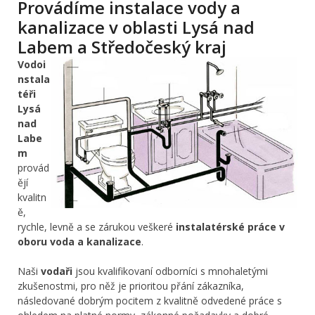
Provádíme instalace vody a
kanalizace v oblasti Lysá nad
Labem a Středočeský kraj
Vodoi
nstala
téři
Lysá
nad
Labe
m
provád
ějí
kvalitn
ě,
rychle, levně a se zárukou veškeré
instalatérské práce v
oboru voda a kanalizace
.
Naši
vodaři
jsou kvalifikovaní odborníci s mnohaletými
zkušenostmi, pro něž je prioritou přání zákazníka,
následované dobrým pocitem z kvalitně odvedené práce s