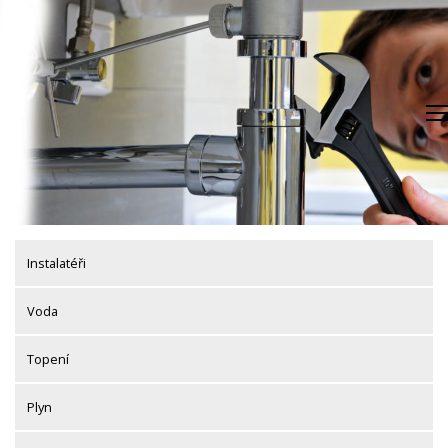
Skip
to
content
Instalatéři
Voda
Topení
Plyn