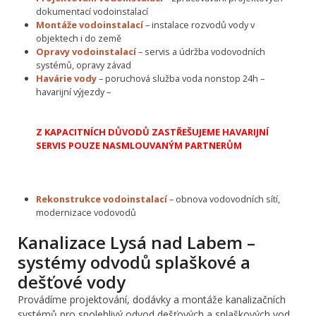
dokumentací vodoinstalací
Montáže vodoinstalací
– instalace rozvodů vody v
objektech i do země
Opravy vodoinstalací
– servis a údržba vodovodních
systémů, opravy závad
Havárie vody
– poruchová služba voda nonstop 24h –
havarijní výjezdy –
Z KAPACITNÍCH DŮVODŮ ZASTŘEŠUJEME HAVARIJNÍ
SERVIS POUZE NASMLOUVANÝM PARTNERŮM
Rekonstrukce vodoinstalací
– obnova vodovodních sítí,
modernizace vodovodů
Kanalizace Lysá nad Labem –
systémy odvodů splaškové a
dešťové vody
Provádíme projektování, dodávky a montáže kanalizačních
systémů pro spolehlivý odvod dešťových a splaškových vod,