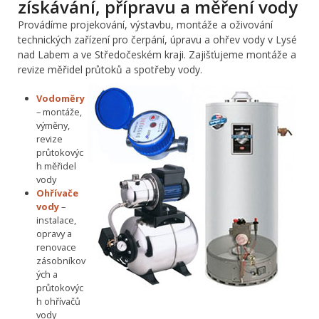
získávání, přípravu a měření vody
Provádíme projekování, výstavbu, montáže a oživování
technických zařízení pro čerpání, úpravu a ohřev vody v Lysé
nad Labem a ve Středočeském kraji. Zajišťujeme montáže a
revize měřidel průtoků a spotřeby vody.
Vodoměry
– montáže,
výměny,
revize
průtokovýc
h měřidel
vody
Ohřívače
vody
–
instalace,
opravy a
renovace
zásobníkov
ých a
průtokovýc
h ohřívačů
vody