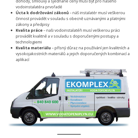
dohody, smlouvy a sjednané ceny musí být pro našeho
vodoinstalatéra prvořadé
Úcta k dodržování zákonů
– náš instalatér musí veškerou
činnost provádět v souladu s obecně uznávanými a platnými
zákony a předpisy
Kvalita práce
– naši vodoinstalatéři musí veškerou práci
provádět kvalitně a v souladu s doporučenými postupy a
technologiemi
Kvalita materiálu
– přísný důraz na používání jen kvalitních a
vysokojakostních materiálů a jejich doporučených kombinací a
aplikací