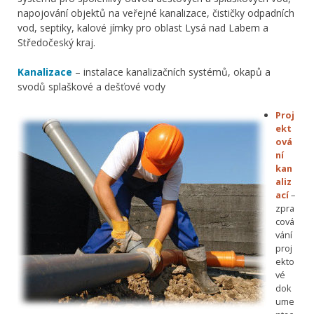
napojování objektů na veřejné kanalizace, čističky odpadních
vod, septiky, kalové jímky pro oblast Lysá nad Labem a
Středočeský kraj.
Kanalizace
– instalace kanalizačních systémů, okapů a
svodů splaškové a dešťové vody
Proj
ekt
ová
ní
kan
aliz
ací
–
zpra
cová
vání
proj
ekto
vé
dok
ume