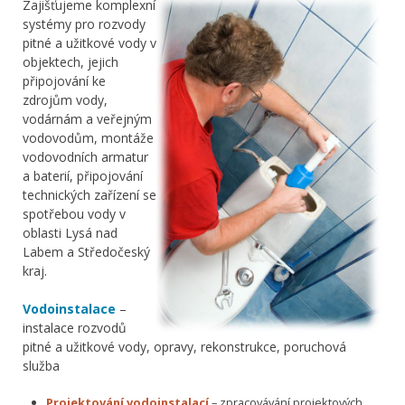
Zajišťujeme komplexní
systémy pro rozvody
pitné a užitkové vody v
objektech, jejich
připojování ke
zdrojům vody,
vodárnám a veřejným
vodovodům, montáže
vodovodních armatur
a baterií, připojování
technických zařízení se
spotřebou vody v
oblasti Lysá nad
Labem a Středočeský
kraj.
Vodoinstalace
–
instalace rozvodů
pitné a užitkové vody, opravy, rekonstrukce, poruchová
služba
Projektování vodoinstalací
– zpracovávání projektových