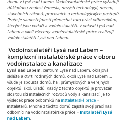
domu v Lysé nad Labem. Vodoinstalatérské práce vyžadují
důkladnou znalost řemesla, nových technologií, norem,
stavebních zákonů, pracovních a technologických postupů.
Proto je samozřejmostí přenechat tuto práci odborníkům,
kterými jsou vodaři a vodoinstalatéři. V oblasti Lysá nad
Labem a okolí všechny vodoinstalatérské práce realizují
Vodoinstalatéři Lysá nad Labem.
Vodoinstalatéři Lysá nad Labem –
komplexní instalatérské práce v oboru
vodoinstalace a kanalizace
Lysá nad Labem
, centrum Lysé nad Labem, okrajová
sídliště a čtvrti rodinných domů, okolí Lysé nad Labem …
všude je spousta domů, hal, průmyslových a veřejných
objektů, škol, úřadů. Každý z těchto objektů je provázán
složitou sítí instalačních rozvodů vody a kanalizací. Je to
výsledek práce odborníků na
instalatérské práce
–
instalatérů. Mnohé z těchto domů zajistili svojí prací naši
odborníci na vodoinstalatérské práce –
Instalatéři Lysá
nad Labem
.