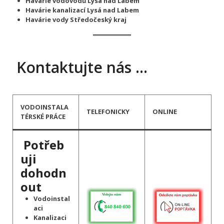
Havárie vodovodů Lysá nad Labem
Havárie kanalizací Lysá nad Labem
Havárie vody Středočeský kraj
Kontaktujte nás …
VODOINSTALA
TELEFONICKY
ONLINE
TÉRSKÉ PRÁCE
Potřeb
uji
dohodn
out
Vodoinstal
aci
Kanalizaci