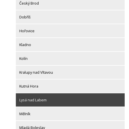
Český Brod
Dobříš
Hořovice
Kladno
Kolín
Kralupy nad Vltavou
Kutná Hora
Lysá nad Labem
Mělník
Mladá Boleslav