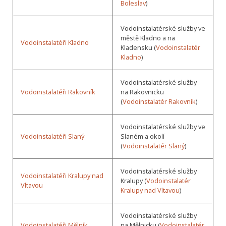
Boleslav
)
Vodoinstalatérské služby ve
městě Kladno a na
Vodoinstalatéři Kladno
Kladensku (
Vodoinstalatér
Kladno
)
Vodoinstalatérské služby
Vodoinstalatéři Rakovník
na Rakovnicku
(
Vodoinstalatér Rakovník
)
Vodoinstalatérské služby ve
Vodoinstalatéři Slaný
Slaném a okolí
(
Vodoinstalatér Slaný
)
Vodoinstalatérské služby
Vodoinstalatéři Kralupy nad
Kralupy (
Vodoinstalatér
Vltavou
Kralupy nad Vltavou
)
Vodoinstalatérské služby
Vodoinstalatéři Mělník
na Mělnicku (
Vodoinstalatér