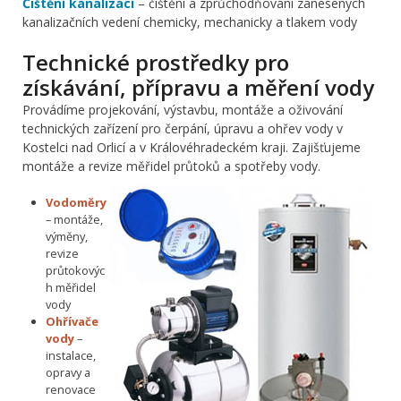
Čištění kanalizací
– čištění a zprůchodňování zanesených
kanalizačních vedení chemicky, mechanicky a tlakem vody
Technické prostředky pro
získávání, přípravu a měření vody
Provádíme projekování, výstavbu, montáže a oživování
technických zařízení pro čerpání, úpravu a ohřev vody v
Kostelci nad Orlicí a v Královéhradeckém kraji. Zajišťujeme
montáže a revize měřidel průtoků a spotřeby vody.
Vodoměry
– montáže,
výměny,
revize
průtokovýc
h měřidel
vody
Ohřívače
vody
–
instalace,
opravy a
renovace