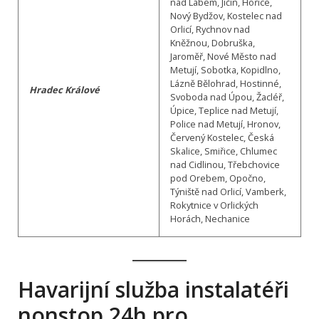
nad Labem, Jičín, Hořice,
Nový Bydžov, Kostelec nad
Orlicí, Rychnov nad
Kněžnou, Dobruška,
Jaroměř, Nové Město nad
Metují, Sobotka, Kopidlno,
Lázně Bělohrad, Hostinné,
Hradec Králové
Svoboda nad Úpou, Žacléř,
Úpice, Teplice nad Metují,
Police nad Metují, Hronov,
Červený Kostelec, Česká
Skalice, Smiřice, Chlumec
nad Cidlinou, Třebchovice
pod Orebem, Opočno,
Týniště nad Orlicí, Vamberk,
Rokytnice v Orlických
Horách, Nechanice
Havarijní služba instalatéři
nonstop 24h pro