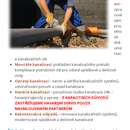
ací
–
zpra
cová
vání
proj
ekto
vé
dok
ume
ntac
e kanalizačních sítí
Montáže kanalizací
-pokládání kanalizačního potrubí,
kompletace potrubních sítí pro odvod splaškové a dešťové
vody
Opravy kanalizací
– servis a údržba kanalizačních systémů,
odstraňování poruch a závad kanalizace
Havárie kanalizací
– poruchová služba kanalizace 24h –
havarijní výjezdy a opravy –
Z KAPACITNÍCH DŮVODŮ
ZASTŘEŠUJEME HAVARIJNÍ SERVIS POUZE
NASMLOUVANÝM PARTNERŮM
Rekonstrukce odpadů
– renovace kanalizačních systémů,
modernizace splaškové a dešťové kanalizace