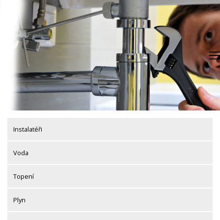
Skip
to
content
Instalatéři
Voda
Topení
Plyn