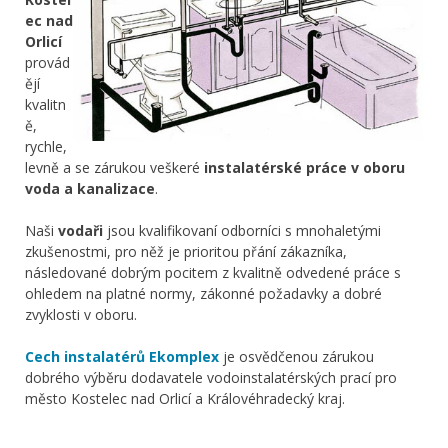
ec nad
Orlicí
provád
ějí
kvalitn
ě,
rychle,
levně a se zárukou veškeré
instalatérské práce v oboru
voda a kanalizace
.
Naši
vodaři
jsou kvalifikovaní odborníci s mnohaletými
zkušenostmi, pro něž je prioritou přání zákazníka,
následované dobrým pocitem z kvalitně odvedené práce s
ohledem na platné normy, zákonné požadavky a dobré
zvyklosti v oboru.
Cech instalatérů Ekomplex
je osvědčenou zárukou
dobrého výběru dodavatele vodoinstalatérských prací pro
město Kostelec nad Orlicí a Královéhradecký kraj.