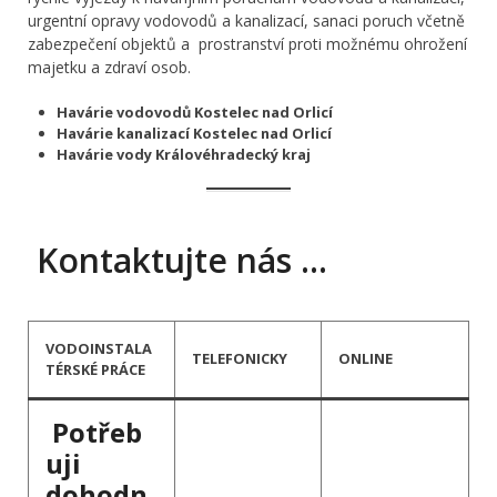
urgentní opravy vodovodů a kanalizací, sanaci poruch včetně
zabezpečení objektů a prostranství proti možnému ohrožení
majetku a zdraví osob.
Havárie vodovodů Kostelec nad Orlicí
Havárie kanalizací Kostelec nad Orlicí
Havárie vody Královéhradecký kraj
Kontaktujte nás …
VODOINSTALA
TELEFONICKY
ONLINE
TÉRSKÉ PRÁCE
Potřeb
uji
dohodn