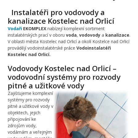
Instalatéři pro vodovody a
kanalizace Kostelec nad Orlicí
Vodaři
EKOMPLEX
nabízejí komplexní sortiment
instalatérských prací v oboru
voda
,
vodovody
a
kanalizace
.
V oblasti města Kostelec nad Orlicí a okolí Kostelce nad Orlicí
provádějí vodoinstalatérské práce
Vodoinstalatéři
Kostelec nad Orlicí.
Vodovody Kostelec nad Orlicí –
vodovodní systémy pro rozvody
pitné a užitkové vody
Zajišťujeme komplexní
systémy pro rozvody
pitné a užitkové vody v
objektech, jejich
připojování ke
zdrojům vody,
vodárnám a veřejným