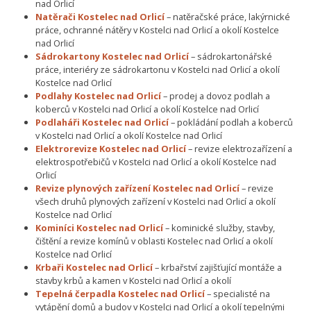
nad Orlicí
Natěrači Kostelec nad Orlicí
– natěračské práce, lakýrnické
práce, ochranné nátěry v Kostelci nad Orlicí a okolí Kostelce
nad Orlicí
Sádrokartony Kostelec nad Orlicí
– sádrokartonářské
práce, interiéry ze sádrokartonu v Kostelci nad Orlicí a okolí
Kostelce nad Orlicí
Podlahy Kostelec nad Orlicí
– prodej a dovoz podlah a
koberců v Kostelci nad Orlicí a okolí Kostelce nad Orlicí
Podlaháři Kostelec nad Orlicí
– pokládání podlah a koberců
v Kostelci nad Orlicí a okolí Kostelce nad Orlicí
Elektrorevize Kostelec nad Orlicí
– revize elektrozařízení a
elektrospotřebičů v Kostelci nad Orlicí a okolí Kostelce nad
Orlicí
Revize plynových zařízení Kostelec nad Orlicí
– revize
všech druhů plynových zařízení v Kostelci nad Orlicí a okolí
Kostelce nad Orlicí
Kominíci Kostelec nad Orlicí
– kominické služby, stavby,
čištění a revize komínů v oblasti Kostelec nad Orlicí a okolí
Kostelce nad Orlicí
Krbaři Kostelec nad Orlicí
– krbařství zajišťující montáže a
stavby krbů a kamen v Kostelci nad Orlicí a okolí
Tepelná čerpadla Kostelec nad Orlicí
– specialisté na
vytápění domů a budov v Kostelci nad Orlicí a okolí tepelnými