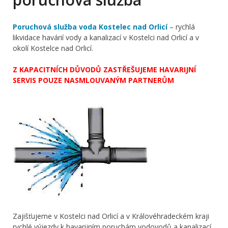
Poruchová služba voda Kostelec nad Orlicí
– rychlá
likvidace havárií vody a kanalizací v Kostelci nad Orlicí a v
okolí Kostelce nad Orlicí.
Z KAPACITNÍCH DŮVODŮ ZASTŘEŠUJEME HAVARIJNÍ
SERVIS POUZE NASMLOUVANÝM PARTNERŮM
Zajišťujeme v Kostelci nad Orlicí a v Královéhradeckém kraji
rychlé výjezdy k havarijním poruchám vodovodů a kanalizací,