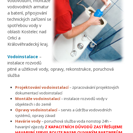
vodovodům, montáže
vodovodních armatur
a baterií, připojování
technických zařízení se
spotřebou vody v
oblasti Kostelec nad
Orlicí a
Královéhradecký kraj.
Vodoinstalace
–
instalace rozvodů
pitné a užitkové vody, opravy, rekonstrukce, poruchová
služba
Projektování vodoinstalací
– zpracovávání projektových
dokumentací vodoinstalací
Montáže vodoinstalací
– instalace rozvodů vody v
objektech i do země
Opravy vodoinstalací
– servis a údržba vodovodních
systémů, opravy závad
Havárie vody
– poruchová služba voda nonstop 24h –
havarijní výjezdy
Z KAPACITNÍCH DŮVODŮ ZASTŘEŠUJEME
HAVARIJNÍ SERVIS POUZE NASMLOUVANÝM PARTNERŮM