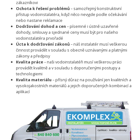
zákazníkovi
Ochota k řešení problémů
– samozřejmý konstruktivní
přístup vodoinstalatéra, když něco nevyjde podle očekávání
nebo nastane reklamace
Dodržování dohod a cen
– písemné i ústně uzavřené
dohody, smlouvy a sjednané ceny musí být pro našeho
vodoinstalatéra prvořadé
Úcta k dodržování zákonů
– náš instalatér musí veškerou
činnost provádět v souladu s obecně uznávanými a platnými
zákony a předpisy
Kvalita práce
– naši vodoinstalatéři musí veškerou práci
provádět kvalitně a v souladu s doporučenými postupy a
technologiemi
Kvalita materiálu
– přísný důraz na používání jen kvalitních a
vysokojakostních materiálů a jejich doporučených kombinací a
aplikací