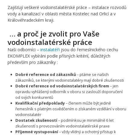
Zajišťují veškeré vodoinstalatérské práce – instalace rozvodů
vody a kanalizací v oblasti města Kostelec nad Orlicí a v
Královéhradeckém kraji.
… a proč je zvolit pro Vaše
vodoinstalatérské práce
Naši odborníci –
instalatéři
jsou do řemeslnického cechu
EKOMPLEX vybíráni podle přísných kritérií, důležitých
především pro zákazníky :
Dobré reference od zákazníků
– ptáme se našich
zákazníků, se kterými vodoinstalatéry mají dobré zkušenosti
Dobré reference od vodoinstalatérských firem
– jen
opravdu vyhlášený odborník v oboru si zaslouží doporučení
od svých konkurentů
Kvalifikační předpoklady
– členem může být jedině
řemeslník s platným osvědčením o získaném vzdělání v oboru
vodoinstalatér
Dostatek zkušeností
– podmínkou je minimálně 6 let
zkušeností s provozováním vodoinstalatérské praxe
Příjemné vystupování
– vždy vlídný a ochotný přístup k