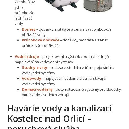
zásobníkov
ých a
průtokovýc
h ohřívačů
vody
Bojlery
– dodávky, instalace a servis zásobníkových
ohřívačů vody
Průtokové ohřívače
– dodávky, montáže a servis
průtokových ohřívačů
Vodní zdroje
– projektování a výstavba vodních zdrojů,
napojování na vodovodní systémy
Studny a vrty
– realizace studní a vrtů, napojování na
vodovodní systémy
Vodovody
– napojování vodoinstalací na stávající
vodovodní systémy
Domácí vodárny
– automatizované systémy pro dodávky
pitné vody z vodních zdrojů
Havárie vody a kanalizací
Kostelec nad Orlicí –
poruchová služba