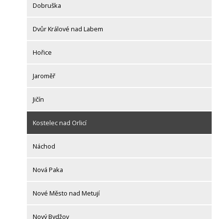
Dobruška
Dvůr Králové nad Labem
Hořice
Jaroměř
Jičín
Kostelec nad Orlicí
Náchod
Nová Paka
Nové Město nad Metují
Nový Bydžov