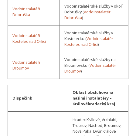
Vodoinstalatérské služby v okolí
Vodoinstalatéři
Dobrušky (
Vodoinstalatér
Dobruška
Dobruška
)
Vodoinstalatérské služby v
Vodoinstalatéři
Kostelecku (
Vodoinstalatér
Kostelec nad Orlicí
Kostelec nad Orlicí
)
Vodoinstalatérské služby na
Vodoinstalatéři
Broumovsku (
Vodoinstalatér
Broumov
Broumov
)
Oblast obsluhovaná
Dispečink
našimi instalatéry –
Královéhradecký kraj
Hradec Králové, Vrchlabí,
Trutnov, Náchod, Broumov,
Nová Paka, Dvůr Králové