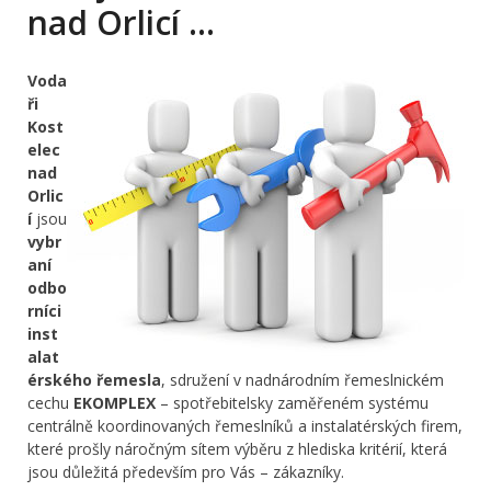
nad Orlicí …
Voda
ři
Kost
elec
nad
Orlic
í
jsou
vybr
aní
odbo
rníci
inst
alat
érského řemesla
, sdružení v nadnárodním řemeslnickém
cechu
EKOMPLEX
– spotřebitelsky zaměřeném systému
centrálně koordinovaných řemeslníků a instalatérských firem,
které prošly náročným sítem výběru z hlediska kritérií, která
jsou důležitá především pro Vás – zákazníky.