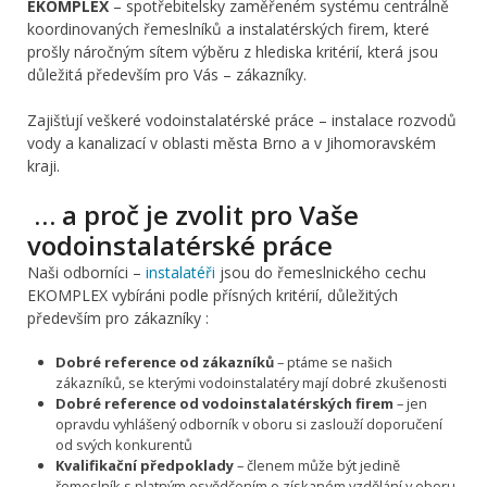
EKOMPLEX
– spotřebitelsky zaměřeném systému centrálně
koordinovaných řemeslníků a instalatérských firem, které
prošly náročným sítem výběru z hlediska kritérií, která jsou
důležitá především pro Vás – zákazníky.
Zajišťují veškeré vodoinstalatérské práce – instalace rozvodů
vody a kanalizací v oblasti města Brno a v Jihomoravském
kraji.
… a proč je zvolit pro Vaše
vodoinstalatérské práce
Naši odborníci –
instalatéři
jsou do řemeslnického cechu
EKOMPLEX vybíráni podle přísných kritérií, důležitých
především pro zákazníky :
Dobré reference od zákazníků
– ptáme se našich
zákazníků, se kterými vodoinstalatéry mají dobré zkušenosti
Dobré reference od vodoinstalatérských firem
– jen
opravdu vyhlášený odborník v oboru si zaslouží doporučení
od svých konkurentů
Kvalifikační předpoklady
– členem může být jedině
řemeslník s platným osvědčením o získaném vzdělání v oboru