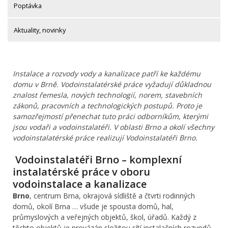
Poptávka
Aktuality, novinky
Instalace a rozvody vody a kanalizace patří ke každému
domu v Brně. Vodoinstalatérské práce vyžadují důkladnou
znalost řemesla, nových technologií, norem, stavebních
zákonů, pracovních a technologických postupů. Proto je
samozřejmostí přenechat tuto práci odborníkům, kterými
jsou vodaři a vodoinstalatéři. V oblasti Brno a okolí všechny
vodoinstalatérské práce realizují Vodoinstalatéři Brno.
Vodoinstalatéři Brno – komplexní
instalatérské práce v oboru
vodoinstalace a kanalizace
Brno
, centrum Brna, okrajová sídliště a čtvrti rodinných
domů, okolí Brna … všude je spousta domů, hal,
průmyslových a veřejných objektů, škol, úřadů. Každý z
těchto objektů je provázán složitou sítí instalačních rozvodů