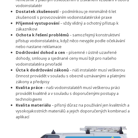
vodoinstalatér
Dostatek zkušeností
– podmínkou je minimálně 6 let
zkušeností s provozováním vodoinstalatérské praxe
Příjemné vystupování
– vždy vlídný a ochotný přístup k
zákazníkovi
Ochota k řešení problémů
– samozřejmý konstruktivní
přístup vodoinstalatéra, když něco nevyjde podle očekávání
nebo nastane reklamace
Dodržování dohod a cen
– písemné i ústně uzavřené
dohody, smlouvy a sjednané ceny musí být pro našeho
vodoinstalatéra prvořadé
Úcta k dodržování zákonů
– náš instalatér musí veškerou
činnost provádět v souladu s obecně uznávanými a platnými
zákony a předpisy
Kvalita práce
– naši vodoinstalatéři musí veškerou práci
provádět kvalitně a v souladu s doporučenými postupy a
technologiemi
Kvalita materiálu
– přísný důraz na používání jen kvalitních a
vysokojakostních materiálů a jejich doporučených kombinací a
aplikací