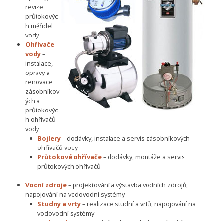
revize
průtokovýc
h měřidel
vody
Ohřívače
vody
–
instalace,
opravy a
renovace
zásobníkov
ých a
průtokovýc
h ohřívačů
vody
Bojlery
– dodávky, instalace a servis zásobníkových
ohřívačů vody
Průtokové ohřívače
– dodávky, montáže a servis
průtokových ohřívačů
Vodní zdroje
– projektování a výstavba vodních zdrojů,
napojování na vodovodní systémy
Studny a vrty
– realizace studní a vrtů, napojování na
vodovodní systémy