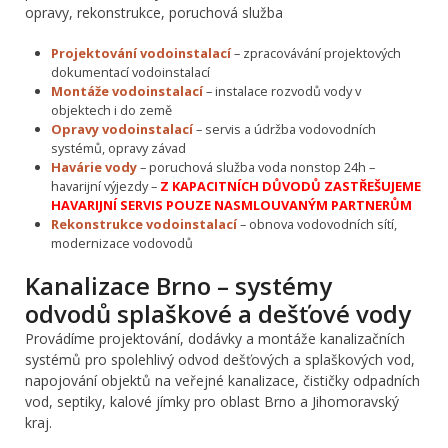
opravy, rekonstrukce, poruchová služba
Projektování vodoinstalací
– zpracovávání projektových
dokumentací vodoinstalací
Montáže vodoinstalací
– instalace rozvodů vody v
objektech i do země
Opravy vodoinstalací
– servis a údržba vodovodních
systémů, opravy závad
Havárie vody
– poruchová služba voda nonstop 24h –
havarijní výjezdy –
Z KAPACITNÍCH DŮVODŮ ZASTŘEŠUJEME
HAVARIJNÍ SERVIS POUZE NASMLOUVANÝM PARTNERŮM
Rekonstrukce vodoinstalací
– obnova vodovodních sítí,
modernizace vodovodů
Kanalizace Brno – systémy
odvodů splaškové a dešťové vody
Provádíme projektování, dodávky a montáže kanalizačních
systémů pro spolehlivý odvod dešťových a splaškových vod,
napojování objektů na veřejné kanalizace, čističky odpadních
vod, septiky, kalové jímky pro oblast Brno a Jihomoravský
kraj.