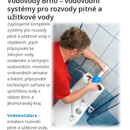
Vodovody Brno – vodovodní
systémy pro rozvody pitné a
užitkové vody
Zajišťujeme komplexní
systémy pro rozvody
pitné a užitkové vody v
objektech, jejich
připojování ke
zdrojům vody,
vodárnám a veřejným
vodovodům, montáže
vodovodních armatur
a baterií, připojování
technických zařízení se
spotřebou vody v
oblasti Brno a
Jihomoravský kraj.
Vodoinstalace
–
instalace rozvodů
pitné a užitkové vody,