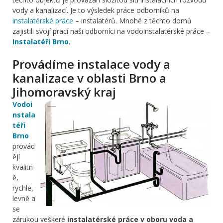
vody a kanalizací. Je to výsledek práce odborníků na
instalatérské práce
– instalatérů. Mnohé z těchto domů
zajistili svojí prací naši odborníci na vodoinstalatérské práce –
Instalatéři Brno
.
Provádíme instalace vody a
kanalizace v oblasti Brno a
Jihomoravský kraj
Vodoi
nstala
téři
Brno
provád
ějí
kvalitn
ě,
rychle,
levně a
se
zárukou veškeré
instalatérské práce v oboru voda a