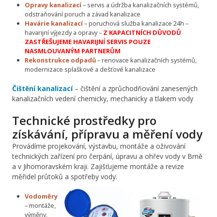
Opravy kanalizací
– servis a údržba kanalizačních systémů,
odstraňování poruch a závad kanalizace
Havárie kanalizací
– poruchová služba kanalizace 24h –
havarijní výjezdy a opravy –
Z KAPACITNÍCH DŮVODŮ
ZASTŘEŠUJEME HAVARIJNÍ SERVIS POUZE
NASMLOUVANÝM PARTNERŮM
Rekonstrukce odpadů
– renovace kanalizačních systémů,
modernizace splaškové a dešťové kanalizace
Čištění kanalizací
– čištění a zprůchodňování zanesených
kanalizačních vedení chemicky, mechanicky a tlakem vody
Technické prostředky pro
získávání, přípravu a měření vody
Provádíme projekování, výstavbu, montáže a oživování
technických zařízení pro čerpání, úpravu a ohřev vody v Brně
a v Jihomoravském kraji. Zajišťujeme montáže a revize
měřidel průtoků a spotřeby vody.
Vodoměry
– montáže,
výměny,