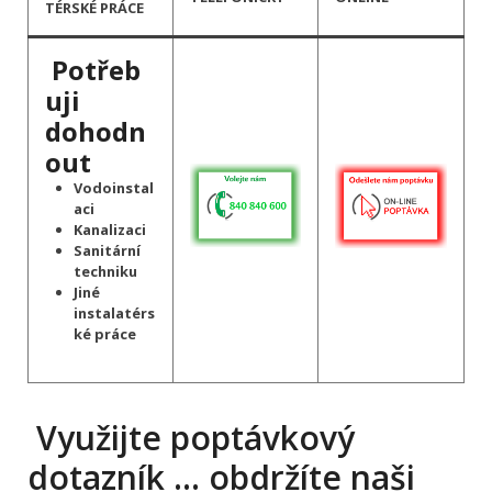
TÉRSKÉ PRÁCE
Potřeb
uji
dohodn
out
Vodoinstal
aci
Kanalizaci
Sanitární
techniku
Jiné
instalatérs
ké práce
Využijte poptávkový
dotazník … obdržíte naši