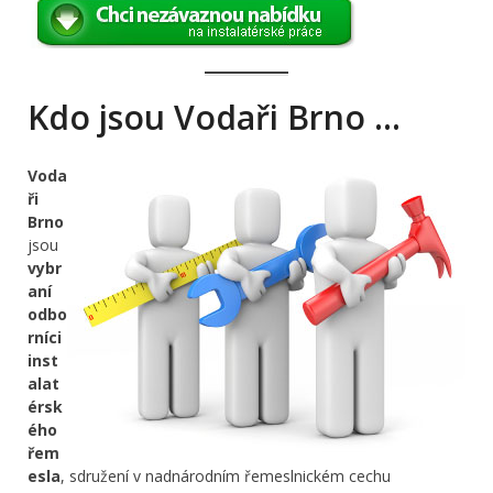
Kdo jsou Vodaři Brno …
Voda
ři
Brno
jsou
vybr
aní
odbo
rníci
inst
alat
érsk
ého
řem
esla
, sdružení v nadnárodním řemeslnickém cechu