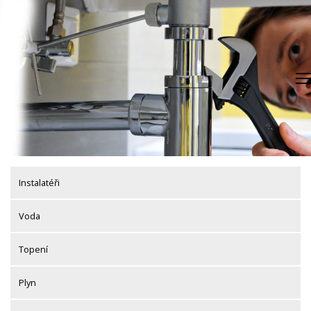
Skip
to
content
Instalatéři
Voda
Topení
Plyn