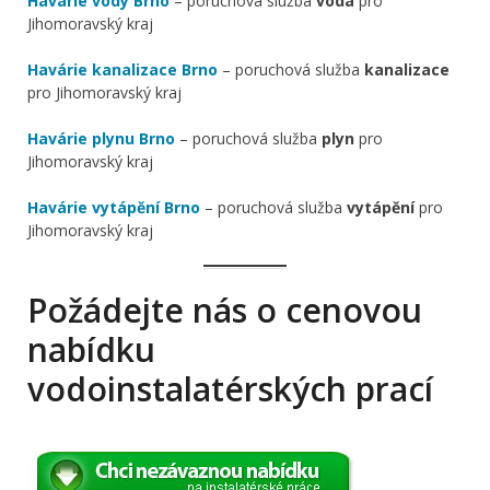
Havárie vody Brno
– poruchová služba
voda
pro
Jihomoravský kraj
Havárie kanalizace Brno
– poruchová služba
kanalizace
pro Jihomoravský kraj
Havárie plynu Brno
– poruchová služba
plyn
pro
Jihomoravský kraj
Havárie vytápění Brno
– poruchová služba
vytápění
pro
Jihomoravský kraj
Požádejte nás o cenovou
nabídku
vodoinstalatérských prací