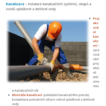
Kanalizace
– instalace kanalizačních systémů, okapů a
svodů splaškové a dešťové vody
Proj
ekt
ová
ní
kan
aliz
ací
–
zpra
cová
vání
proj
ekto
vé
dok
ume
ntac
e kanalizačních sítí
Montáže kanalizací
-pokládání kanalizačního potrubí,
kompletace potrubních sítí pro odvod splaškové a dešťové
vody