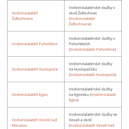
Vodoinstalatérské služby v
Vodoinstalatéři
okolí Židlochovic
Židlochovice
(
Vodoinstalatér
Židlochovice
)
Vodoinstalatérské služby v
Vodoinstalatéři Pohořelice
Pohořelicích
(
Vodoinstalatér Pohořelice
)
Vodoinstalatérské služby
Vodoinstalatéři Hustopeče
na Hustopečsku
(
Vodoinstalatér Hustopeče
)
Vodoinstalatérské služby
Vodoinstalatéři Kyjov
na Kyjovsku (
Vodoinstalatér
Kyjov
)
Vodoinstalatérské služby ve
Vodoinstalatéři Veselí nad
Veselí a okolí
Moravou
(
Vodoinstalatér Veselí nad