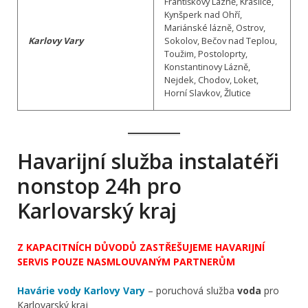
Františkovy Lázně, Kraslice,
Kynšperk nad Ohří,
Mariánské lázně, Ostrov,
Karlovy Vary
Sokolov, Bečov nad Teplou,
Toužim, Postoloprty,
Konstantinovy Lázně,
Nejdek, Chodov, Loket,
Horní Slavkov, Žlutice
Havarijní služba instalatéři
nonstop 24h pro
Karlovarský kraj
Z KAPACITNÍCH DŮVODŮ ZASTŘEŠUJEME HAVARIJNÍ
SERVIS POUZE NASMLOUVANÝM PARTNERŮM
Havárie vody Karlovy Vary
– poruchová služba
voda
pro
Karlovarský kraj