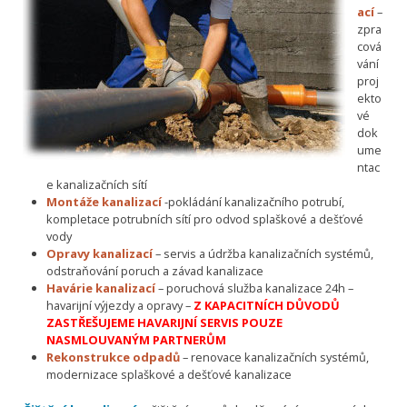
ací
–
zpra
cová
vání
proj
ekto
vé
dok
ume
ntac
e kanalizačních sítí
Montáže kanalizací
-pokládání kanalizačního potrubí,
kompletace potrubních sítí pro odvod splaškové a dešťové
vody
Opravy kanalizací
– servis a údržba kanalizačních systémů,
odstraňování poruch a závad kanalizace
Havárie kanalizací
– poruchová služba kanalizace 24h –
havarijní výjezdy a opravy –
Z KAPACITNÍCH DŮVODŮ
ZASTŘEŠUJEME HAVARIJNÍ SERVIS POUZE
NASMLOUVANÝM PARTNERŮM
Rekonstrukce odpadů
– renovace kanalizačních systémů,
modernizace splaškové a dešťové kanalizace