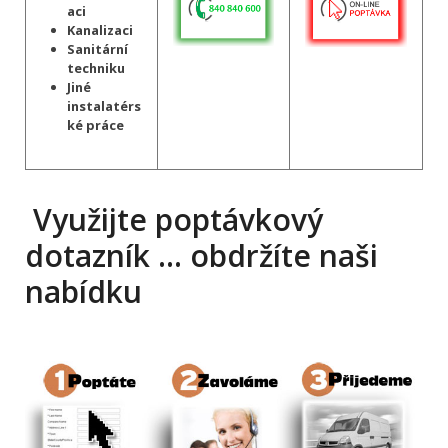
aci
Kanalizaci
Sanitární
techniku
Jiné
instalatérs
ké práce
Využijte poptávkový
dotazník … obdržíte naši
nabídku