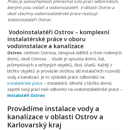
Proto je samozřejmostí přenechat tuto práci odborníkům,
kterými jsou vodaři a vodoinstalatéři. V oblasti Ostrov a
okolí všechny vodoinstalatérské práce realizují
Vodoinstalatéři Ostrov.
Vodoinstalatéři Ostrov – komplexní
instalatérské práce v oboru
vodoinstalace a kanalizace
Ostrov
, centrum Ostrova, okrajová sídliště a čtvrti rodinných
domů, okolí Ostrova … všude je spousta domů, hal,
průmyslových a veřejných objektů, škol, úřadů. Každý z
těchto objektů je provázán složitou sítí instalačních rozvodů
vody a kanalizací. Je to výsledek práce odborníků na
instalatérské práce
– instalatérů. Mnohé z těchto domů
zajistili svojí prací naši odborníci na vodoinstalatérské práce –
Instalatéři Ostrov
.
Provádíme instalace vody a
kanalizace v oblasti Ostrov a
Karlovarský kraj