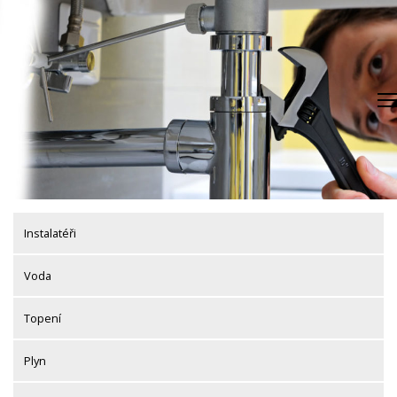
Skip
to
content
Instalatéři
Voda
Topení
Plyn