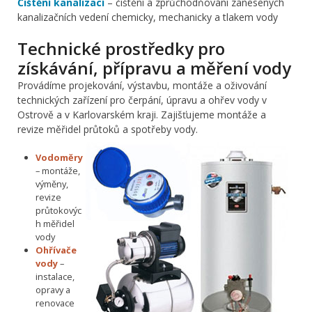
Čištění kanalizací
– čištění a zprůchodňování zanesených
kanalizačních vedení chemicky, mechanicky a tlakem vody
Technické prostředky pro
získávání, přípravu a měření vody
Provádíme projekování, výstavbu, montáže a oživování
technických zařízení pro čerpání, úpravu a ohřev vody v
Ostrově a v Karlovarském kraji. Zajišťujeme montáže a
revize měřidel průtoků a spotřeby vody.
Vodoměry
– montáže,
výměny,
revize
průtokovýc
h měřidel
vody
Ohřívače
vody
–
instalace,
opravy a
renovace