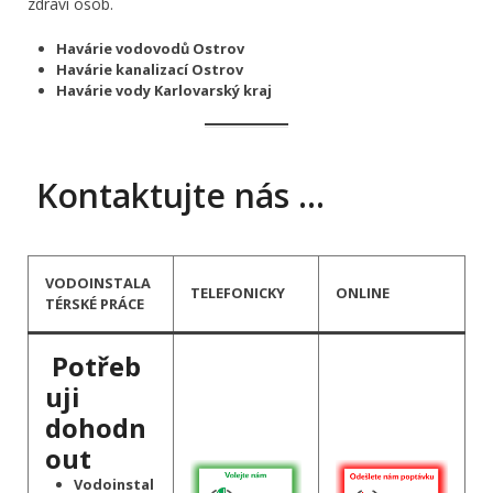
zdraví osob.
Havárie vodovodů Ostrov
Havárie kanalizací Ostrov
Havárie vody Karlovarský kraj
Kontaktujte nás …
VODOINSTALA
TELEFONICKY
ONLINE
TÉRSKÉ PRÁCE
Potřeb
uji
dohodn
out
Vodoinstal