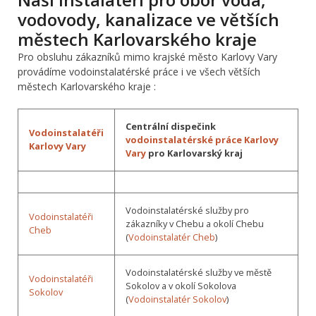
vodovody, kanalizace ve větších
městech Karlovarského kraje
Pro obsluhu zákazníků mimo krajské město Karlovy Vary
provádíme vodoinstalatérské práce i ve všech větších
městech Karlovarského kraje :
Centrální dispečink
Vodoinstalatéři
vodoinstalatérské práce Karlovy
Karlovy Vary
Vary
pro Karlovarský kraj
Vodoinstalatérské služby pro
Vodoinstalatéři
zákazníky v Chebu a okolí Chebu
Cheb
(
Vodoinstalatér Cheb
)
Vodoinstalatérské služby ve městě
Vodoinstalatéři
Sokolov a v okolí Sokolova
Sokolov
(
Vodoinstalatér Sokolov
)