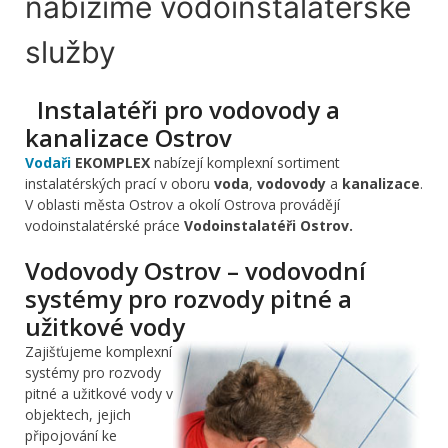
nabízíme vodoinstalatérské
služby
Instalatéři pro vodovody a
kanalizace Ostrov
Vodaři
EKOMPLEX
nabízejí komplexní sortiment
instalatérských prací v oboru
voda
,
vodovody
a
kanalizace
.
V oblasti města Ostrov a okolí Ostrova provádějí
vodoinstalatérské práce
Vodoinstalatéři Ostrov.
Vodovody Ostrov – vodovodní
systémy pro rozvody pitné a
užitkové vody
Zajišťujeme komplexní
systémy pro rozvody
pitné a užitkové vody v
objektech, jejich
připojování ke