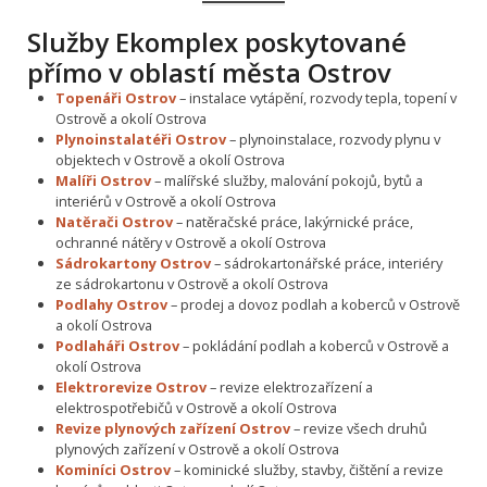
Služby Ekomplex poskytované
přímo v oblastí města Ostrov
Topenáři Ostrov
– instalace vytápění, rozvody tepla, topení v
Ostrově a okolí Ostrova
Plynoinstalatéři Ostrov
– plynoinstalace, rozvody plynu v
objektech v Ostrově a okolí Ostrova
Malíři Ostrov
– malířské služby, malování pokojů, bytů a
interiérů v Ostrově a okolí Ostrova
Natěrači Ostrov
– natěračské práce, lakýrnické práce,
ochranné nátěry v Ostrově a okolí Ostrova
Sádrokartony Ostrov
– sádrokartonářské práce, interiéry
ze sádrokartonu v Ostrově a okolí Ostrova
Podlahy Ostrov
– prodej a dovoz podlah a koberců v Ostrově
a okolí Ostrova
Podlaháři Ostrov
– pokládání podlah a koberců v Ostrově a
okolí Ostrova
Elektrorevize Ostrov
– revize elektrozařízení a
elektrospotřebičů v Ostrově a okolí Ostrova
Revize plynových zařízení Ostrov
– revize všech druhů
plynových zařízení v Ostrově a okolí Ostrova
Kominíci Ostrov
– kominické služby, stavby, čištění a revize