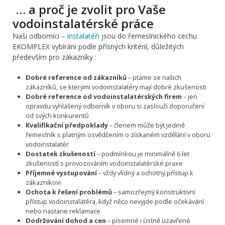
… a proč je zvolit pro Vaše
vodoinstalatérské práce
Naši odborníci –
instalatéři
jsou do řemeslnického cechu
EKOMPLEX vybíráni podle přísných kritérií, důležitých
především pro zákazníky :
Dobré reference od zákazníků
– ptáme se našich
zákazníků, se kterými vodoinstalatéry mají dobré zkušenosti
Dobré reference od vodoinstalatérských firem
– jen
opravdu vyhlášený odborník v oboru si zaslouží doporučení
od svých konkurentů
Kvalifikační předpoklady
– členem může být jedině
řemeslník s platným osvědčením o získaném vzdělání v oboru
vodoinstalatér
Dostatek zkušeností
– podmínkou je minimálně 6 let
zkušeností s provozováním vodoinstalatérské praxe
Příjemné vystupování
– vždy vlídný a ochotný přístup k
zákazníkovi
Ochota k řešení problémů
– samozřejmý konstruktivní
přístup vodoinstalatéra, když něco nevyjde podle očekávání
nebo nastane reklamace
Dodržování dohod a cen
– písemné i ústně uzavřené