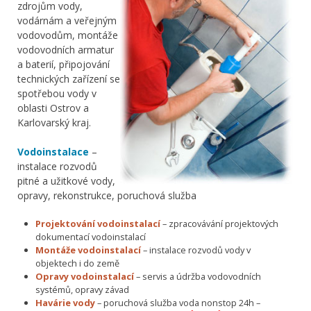
zdrojům vody,
vodárnám a veřejným
vodovodům, montáže
vodovodních armatur
a baterií, připojování
technických zařízení se
spotřebou vody v
oblasti Ostrov a
Karlovarský kraj.
Vodoinstalace
–
instalace rozvodů
pitné a užitkové vody,
opravy, rekonstrukce, poruchová služba
Projektování vodoinstalací
– zpracovávání projektových
dokumentací vodoinstalací
Montáže vodoinstalací
– instalace rozvodů vody v
objektech i do země
Opravy vodoinstalací
– servis a údržba vodovodních
systémů, opravy závad
Havárie vody
– poruchová služba voda nonstop 24h –