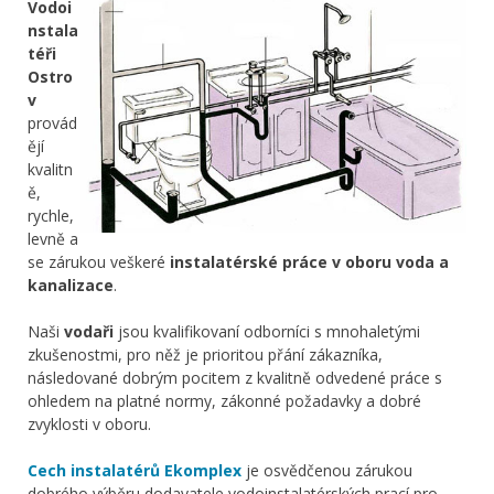
Vodoi
nstala
téři
Ostro
v
provád
ějí
kvalitn
ě,
rychle,
levně a
se zárukou veškeré
instalatérské práce v oboru voda a
kanalizace
.
Naši
vodaři
jsou kvalifikovaní odborníci s mnohaletými
zkušenostmi, pro něž je prioritou přání zákazníka,
následované dobrým pocitem z kvalitně odvedené práce s
ohledem na platné normy, zákonné požadavky a dobré
zvyklosti v oboru.
Cech instalatérů Ekomplex
je osvědčenou zárukou
dobrého výběru dodavatele vodoinstalatérských prací pro