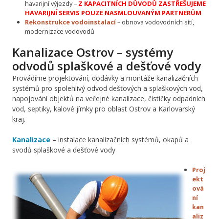
havarijní výjezdy –
Z KAPACITNÍCH DŮVODŮ ZASTŘEŠUJEME
HAVARIJNÍ SERVIS POUZE NASMLOUVANÝM PARTNERŮM
Rekonstrukce vodoinstalací
– obnova vodovodních sítí,
modernizace vodovodů
Kanalizace Ostrov – systémy
odvodů splaškové a dešťové vody
Provádíme projektování, dodávky a montáže kanalizačních
systémů pro spolehlivý odvod dešťových a splaškových vod,
napojování objektů na veřejné kanalizace, čističky odpadních
vod, septiky, kalové jímky pro oblast Ostrov a Karlovarský
kraj.
Kanalizace
– instalace kanalizačních systémů, okapů a
svodů splaškové a dešťové vody
Proj
ekt
ová
ní
kan
aliz