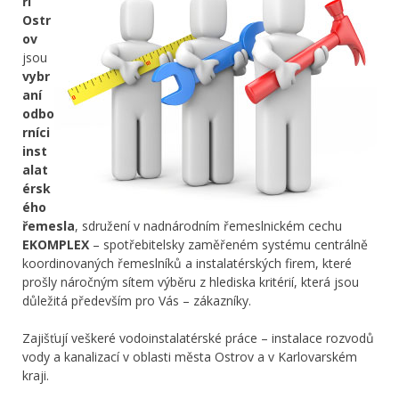
ři
Ostr
ov
jsou
vybr
aní
odbo
rníci
inst
alat
érsk
ého
řemesla
, sdružení v nadnárodním řemeslnickém cechu
EKOMPLEX
– spotřebitelsky zaměřeném systému centrálně
koordinovaných řemeslníků a instalatérských firem, které
prošly náročným sítem výběru z hlediska kritérií, která jsou
důležitá především pro Vás – zákazníky.
Zajišťují veškeré vodoinstalatérské práce – instalace rozvodů
vody a kanalizací v oblasti města Ostrov a v Karlovarském
kraji.