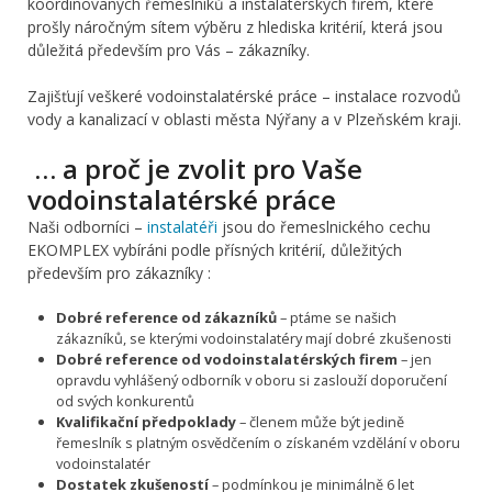
koordinovaných řemeslníků a instalatérských firem, které
prošly náročným sítem výběru z hlediska kritérií, která jsou
důležitá především pro Vás – zákazníky.
Zajišťují veškeré vodoinstalatérské práce – instalace rozvodů
vody a kanalizací v oblasti města Nýřany a v Plzeňském kraji.
… a proč je zvolit pro Vaše
vodoinstalatérské práce
Naši odborníci –
instalatéři
jsou do řemeslnického cechu
EKOMPLEX vybíráni podle přísných kritérií, důležitých
především pro zákazníky :
Dobré reference od zákazníků
– ptáme se našich
zákazníků, se kterými vodoinstalatéry mají dobré zkušenosti
Dobré reference od vodoinstalatérských firem
– jen
opravdu vyhlášený odborník v oboru si zaslouží doporučení
od svých konkurentů
Kvalifikační předpoklady
– členem může být jedině
řemeslník s platným osvědčením o získaném vzdělání v oboru
vodoinstalatér
Dostatek zkušeností
– podmínkou je minimálně 6 let