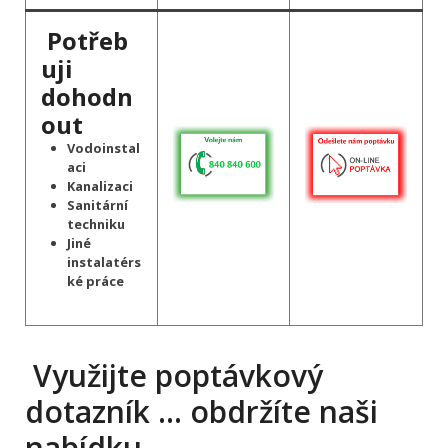
Potřeb
uji
dohodn
out
Vodoinstal
aci
Kanalizaci
Sanitární
techniku
Jiné
instalatérs
ké práce
Využijte poptávkový
dotazník … obdržíte naši
nabídku