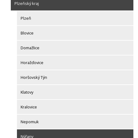
Plzeňský kraj
Plzeň
Blovice
Domažlice
Horažďovice
Horšovský Týn
Klatovy
Kralovice
Nepomuk
Nýřany