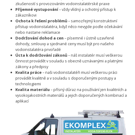
zkušeností s provozováním vodoinstalatérské praxe
Příjemné vystupování
– vždy vlídný a ochotný přístup k
zákazníkovi
Ochota k řešení problémů
– samozřejmý konstruktivní
přístup vodoinstalatéra, když něco nevyjde podle očekávání
nebo nastane reklamace
Dodržování dohod a cen
– písemné i ústně uzavřené
dohody, smlouvy a sjednané ceny musí být pro našeho
vodoinstalatéra prvořadé
Úcta k dodržování zákonů
– náš instalatér musí veškerou
činnost provádět v souladu s obecně uznávanými a platnými
zákony a předpisy
Kvalita práce
– naši vodoinstalatéři musí veškerou práci
provádět kvalitně a v souladu s doporučenými postupy a
technologiemi
Kvalita materiálu
– přísný důraz na používání jen kvalitních a
vysokojakostních materiálů a jejich doporučených kombinací a
aplikací