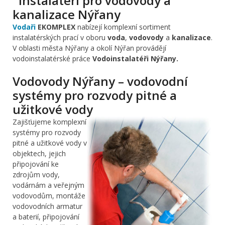
Instalatéři pro vodovody a
kanalizace Nýřany
Vodaři
EKOMPLEX
nabízejí komplexní sortiment
instalatérských prací v oboru
voda
,
vodovody
a
kanalizace
.
V oblasti města Nýřany a okolí Nýřan provádějí
vodoinstalatérské práce
Vodoinstalatéři Nýřany.
Vodovody Nýřany – vodovodní
systémy pro rozvody pitné a
užitkové vody
Zajišťujeme komplexní
systémy pro rozvody
pitné a užitkové vody v
objektech, jejich
připojování ke
zdrojům vody,
vodárnám a veřejným
vodovodům, montáže
vodovodních armatur
a baterií, připojování