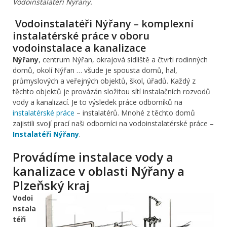
Vodoinstalatéři Nýřany.
Vodoinstalatéři Nýřany – komplexní
instalatérské práce v oboru
vodoinstalace a kanalizace
Nýřany
, centrum Nýřan, okrajová sídliště a čtvrti rodinných
domů, okolí Nýřan … všude je spousta domů, hal,
průmyslových a veřejných objektů, škol, úřadů. Každý z
těchto objektů je provázán složitou sítí instalačních rozvodů
vody a kanalizací. Je to výsledek práce odborníků na
instalatérské práce
– instalatérů. Mnohé z těchto domů
zajistili svojí prací naši odborníci na vodoinstalatérské práce –
Instalatéři Nýřany
.
Provádíme instalace vody a
kanalizace v oblasti Nýřany a
Plzeňský kraj
Vodoi
nstala
téři