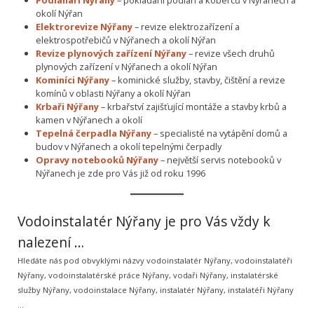
okolí Nýřan
Elektrorevize Nýřany
– revize elektrozařízení a
elektrospotřebičů v Nýřanech a okolí Nýřan
Revize plynových zařízení Nýřany
– revize všech druhů
plynových zařízení v Nýřanech a okolí Nýřan
Kominíci Nýřany
– kominické služby, stavby, čištění a revize
komínů v oblasti Nýřany a okolí Nýřan
Krbaři Nýřany
– krbařství zajišťující montáže a stavby krbů a
kamen v Nýřanech a okolí
Tepelná čerpadla Nýřany
– specialisté na vytápění domů a
budov v Nýřanech a okolí tepelnými čerpadly
Opravy notebooků Nýřany
– největší servis notebooků v
Nýřanech je zde pro Vás již od roku 1996
Vodoinstalatér Nýřany je pro Vás vždy k
nalezení …
Hledáte nás pod obvyklými názvy vodoinstalatér Nýřany, vodoinstalatéři
Nýřany, vodoinstalatérské práce Nýřany, vodaři Nýřany, instalatérské
služby Nýřany, vodoinstalace Nýřany, instalatér Nýřany, instalatéři Nýřany
…