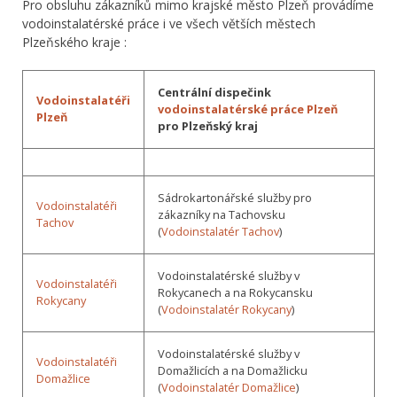
Pro obsluhu zákazníků mimo krajské město Plzeň provádíme
vodoinstalatérské práce i ve všech větších městech
Plzeňského kraje :
Centrální dispečink
Vodoinstalatéři
vodoinstalatérské práce Plzeň
Plzeň
pro Plzeňský kraj
Sádrokartonářské služby pro
Vodoinstalatéři
zákazníky na Tachovsku
Tachov
(
Vodoinstalatér Tachov
)
Vodoinstalatérské služby v
Vodoinstalatéři
Rokycanech a na Rokycansku
Rokycany
(
Vodoinstalatér Rokycany
)
Vodoinstalatérské služby v
Vodoinstalatéři
Domažlicích a na Domažlicku
Domažlice
(
Vodoinstalatér Domažlice
)