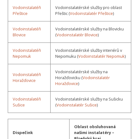
Vodoinstalatéři
Vodoinstalatérské služby pro oblast
Přeštice
Přeštic (
Vodoinstalatér Přeštice
)
Vodoinstalatéři
Vodoinstalatérské služby na Blovicku
Blovice
(
Vodoinstalatér Blovice
)
Vodoinstalatéři
Vodoinstalatérské služby interiérů v
Nepomuk
Nepomuku (
Vodoinstalatér Nepomuk
)
Vodoinstalatérské služby na
Vodoinstalatéři
Horažďovicku (
Vodoinstalatér
Horažďovice
Horažďovice
)
Vodoinstalatéři
Vodoinstalatérské služby na Sušicku
Sušice
(
Vodoinstalatér Sušice
)
Oblast obsluhovaná
Dispečink
našimi instalatéry –
Plzeňský kraj