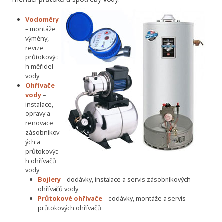
Vodoměry
– montáže,
výměny,
revize
průtokovýc
h měřidel
vody
Ohřívače
vody
–
instalace,
opravy a
renovace
zásobníkov
ých a
průtokovýc
h ohřívačů
vody
Bojlery
– dodávky, instalace a servis zásobníkových
ohřívačů vody
Průtokové ohřívače
– dodávky, montáže a servis
průtokových ohřívačů