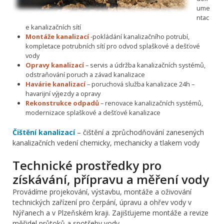
ume
ntac
e kanalizačních sítí
Montáže kanalizací
-pokládání kanalizačního potrubí,
kompletace potrubních sítí pro odvod splaškové a dešťové
vody
Opravy kanalizací
– servis a údržba kanalizačních systémů,
odstraňování poruch a závad kanalizace
Havárie kanalizací
– poruchová služba kanalizace 24h –
havarijní výjezdy a opravy
Rekonstrukce odpadů
– renovace kanalizačních systémů,
modernizace splaškové a dešťové kanalizace
Čištění kanalizací
– čištění a zprůchodňování zanesených
kanalizačních vedení chemicky, mechanicky a tlakem vody
Technické prostředky pro
získávání, přípravu a měření vody
Provádíme projekování, výstavbu, montáže a oživování
technických zařízení pro čerpání, úpravu a ohřev vody v
Nýřanech a v Plzeňském kraji. Zajišťujeme montáže a revize
měřidel průtoků a spotřeby vody.