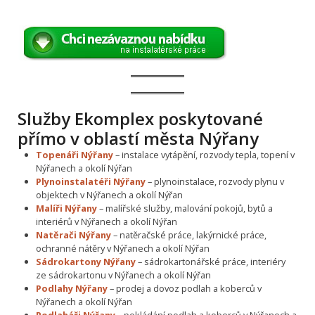
Služby Ekomplex poskytované
přímo v oblastí města Nýřany
Topenáři Nýřany
– instalace vytápění, rozvody tepla, topení v
Nýřanech a okolí Nýřan
Plynoinstalatéři Nýřany
– plynoinstalace, rozvody plynu v
objektech v Nýřanech a okolí Nýřan
Malíři Nýřany
– malířské služby, malování pokojů, bytů a
interiérů v Nýřanech a okolí Nýřan
Natěrači Nýřany
– natěračské práce, lakýrnické práce,
ochranné nátěry v Nýřanech a okolí Nýřan
Sádrokartony Nýřany
– sádrokartonářské práce, interiéry
ze sádrokartonu v Nýřanech a okolí Nýřan
Podlahy Nýřany
– prodej a dovoz podlah a koberců v
Nýřanech a okolí Nýřan
Podlaháři Nýřany
– pokládání podlah a koberců v Nýřanech a