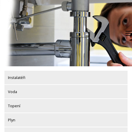
Skip
to
content
Instalatéři
Voda
Topení
Plyn