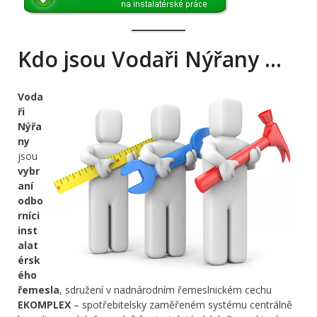
Kdo jsou Vodaři Nýřany …
Voda
ři
Nýřa
ny
jsou
vybr
aní
odbo
rníci
inst
alat
érsk
ého
řemesla
, sdružení v nadnárodním řemeslnickém cechu
EKOMPLEX
– spotřebitelsky zaměřeném systému centrálně