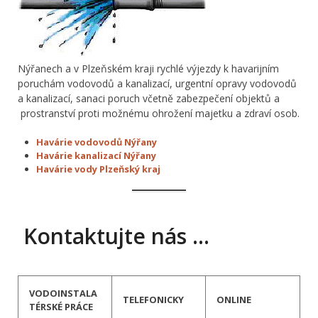
Nýřanech a v Plzeňském kraji rychlé výjezdy k havarijním
poruchám vodovodů a kanalizací, urgentní opravy vodovodů
a kanalizací, sanaci poruch včetně zabezpečení objektů a
prostranství proti možnému ohrožení majetku a zdraví osob.
Havárie vodovodů Nýřany
Havárie kanalizací Nýřany
Havárie vody Plzeňský kraj
Kontaktujte nás …
VODOINSTALA
TELEFONICKY
ONLINE
TÉRSKÉ PRÁCE