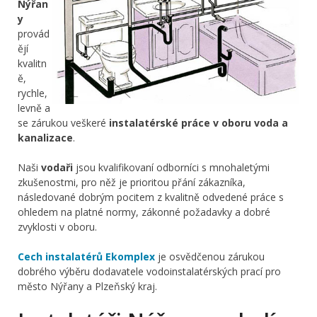
Nýřan
y
provád
ějí
kvalitn
ě,
rychle,
levně a
se zárukou veškeré
instalatérské práce v oboru voda a
kanalizace
.
Naši
vodaři
jsou kvalifikovaní odborníci s mnohaletými
zkušenostmi, pro něž je prioritou přání zákazníka,
následované dobrým pocitem z kvalitně odvedené práce s
ohledem na platné normy, zákonné požadavky a dobré
zvyklosti v oboru.
Cech instalatérů Ekomplex
je osvědčenou zárukou
dobrého výběru dodavatele vodoinstalatérských prací pro
město Nýřany a Plzeňský kraj.