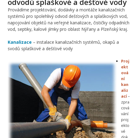
odvodů splaškové a dešťové vody
Provádíme projektování, dodávky a montáže kanalizačních
systémů pro spolehlivý odvod dešťových a splaškových vod,
napojování objektů na veřejné kanalizace, čističky odpadních
vod, septiky, kalové jímky pro oblast Nýřany a Plzeňský kraj.
Kanalizace
– instalace kanalizačních systémů, okapů a
svodů splaškové a dešťové vody
Proj
ekt
ová
ní
kan
aliz
ací
–
zpra
cová
vání
proj
ekto
vé
dok