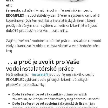
érsk
ého
řemesla
, sdružení v nadnárodním řemeslnickém cechu
EKOMPLEX
– spotřebitelsky zaměřeném systému centrálně
koordinovaných řemeslníků a instalatérských firem, které
prošly náročným sítem výběru z hlediska kritérií, která jsou
důležitá především pro Vás – zákazníky.
Zajišťují veškeré vodoinstalatérské práce – instalace rozvodů
vody a kanalizací v oblasti města Vlašim a ve Středočeském
kraji.
… a proč je zvolit pro Vaše
vodoinstalatérské práce
Naši odborníci –
instalatéři
jsou do řemeslnického cechu
EKOMPLEX vybíráni podle přísných kritérií, důležitých
především pro zákazníky :
Dobré reference od zákazníků
– ptáme se našich
zákazníků, se kterými vodoinstalatéry mají dobré zkušenosti
Dobré reference od vodoinstalatérských firem
– jen