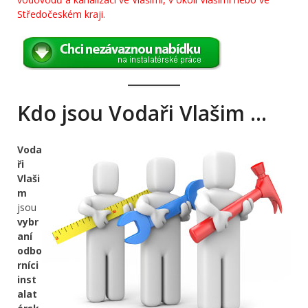
Středočeském kraji.
Kdo jsou Vodaři Vlašim …
Voda
ři
Vlaši
m
jsou
vybr
aní
odbo
rníci
inst
alat