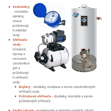
Vodoměry
– montáže,
výměny,
revize
průtokovýc
h měřidel
vody
Ohřívače
vody
–
instalace,
opravy a
renovace
zásobníkov
ých a
průtokovýc
h ohřívačů
vody
Bojlery
– dodávky, instalace a servis zásobníkových
ohřívačů vody
Průtokové ohřívače
– dodávky, montáže a servis
průtokových ohřívačů
Vodní zdroje
– projektování a výstavba vodních zdrojů,