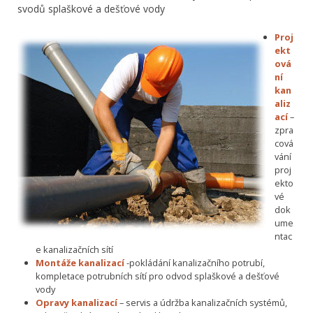
svodů splaškové a dešťové vody
Proj
ekt
ová
ní
kan
aliz
ací
–
zpra
cová
vání
proj
ekto
vé
dok
ume
ntac
e kanalizačních sítí
Montáže kanalizací
-pokládání kanalizačního potrubí,
kompletace potrubních sítí pro odvod splaškové a dešťové
vody
Opravy kanalizací
– servis a údržba kanalizačních systémů,