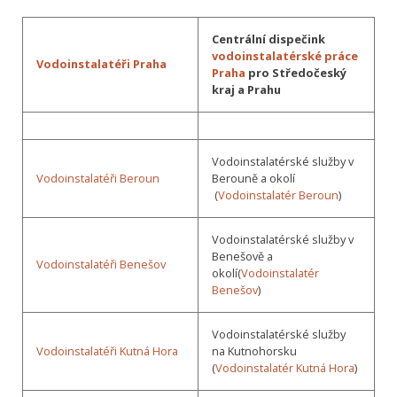
Centrální dispečink
vodoinstalatérské práce
Vodoinstalatéři Praha
Praha
pro Středočeský
kraj a Prahu
Vodoinstalatérské služby v
Vodoinstalatéři Beroun
Berouně a okolí
(
Vodoinstalatér Beroun
)
Vodoinstalatérské služby v
Benešově a
Vodoinstalatéři Benešov
okolí(
Vodoinstalatér
Benešov
)
Vodoinstalatérské služby
Vodoinstalatéři Kutná Hora
na Kutnohorsku
(
Vodoinstalatér Kutná Hora
)