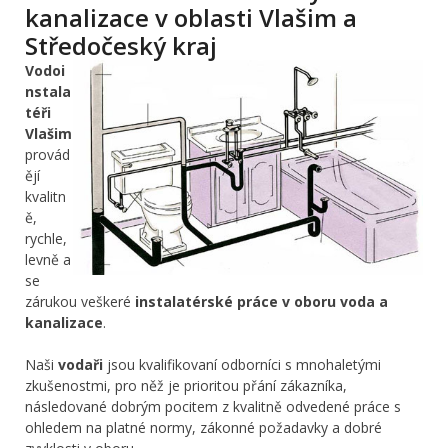
kanalizace v oblasti Vlašim a
Středočeský kraj
Vodoi
nstala
téři
Vlašim
provád
ějí
kvalitn
ě,
rychle,
levně a
se
zárukou veškeré
instalatérské práce v oboru voda a
kanalizace
.
Naši
vodaři
jsou kvalifikovaní odborníci s mnohaletými
zkušenostmi, pro něž je prioritou přání zákazníka,
následované dobrým pocitem z kvalitně odvedené práce s
ohledem na platné normy, zákonné požadavky a dobré