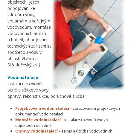
objektech, jejich
připojování ke
zdrojům vody,
vodárnám a veřejným
vodovodům, montáže
vodovodních armatur
a baterií, připojování
technických zařízení se
spotřebou vody v
oblasti Vlašim a
Středočeský kraj.
Vodoinstalace
–
instalace rozvodů
pitné a užitkové vody,
opravy, rekonstrukce, poruchová služba
Projektování vodoinstalací
– zpracovávání projektových
dokumentací vodoinstalací
Montáže vodoinstalací
– instalace rozvodů vody v
objektech i do země
Opravy vodoinstalací
– servis a údržba vodovodních