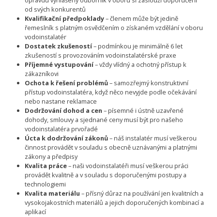
opravdu vyhlášený odborník v oboru si zaslouží doporučení
od svých konkurentů
Kvalifikační předpoklady
– členem může být jedině
řemeslník s platným osvědčením o získaném vzdělání v oboru
vodoinstalatér
Dostatek zkušeností
– podmínkou je minimálně 6 let
zkušeností s provozováním vodoinstalatérské praxe
Příjemné vystupování
– vždy vlídný a ochotný přístup k
zákazníkovi
Ochota k řešení problémů
– samozřejmý konstruktivní
přístup vodoinstalatéra, když něco nevyjde podle očekávání
nebo nastane reklamace
Dodržování dohod a cen
– písemné i ústně uzavřené
dohody, smlouvy a sjednané ceny musí být pro našeho
vodoinstalatéra prvořadé
Úcta k dodržování zákonů
– náš instalatér musí veškerou
činnost provádět v souladu s obecně uznávanými a platnými
zákony a předpisy
Kvalita práce
– naši vodoinstalatéři musí veškerou práci
provádět kvalitně a v souladu s doporučenými postupy a
technologiemi
Kvalita materiálu
– přísný důraz na používání jen kvalitních a
vysokojakostních materiálů a jejich doporučených kombinací a
aplikací