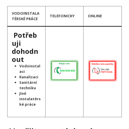
VODOINSTALA
TELEFONICKY
ONLINE
TÉRSKÉ PRÁCE
Potřeb
uji
dohodn
out
Vodoinstal
aci
Kanalizaci
Sanitární
techniku
Jiné
instalatérs
ké práce