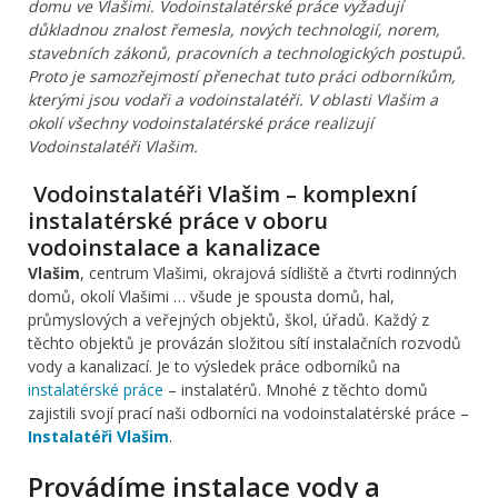
domu ve Vlašimi. Vodoinstalatérské práce vyžadují
důkladnou znalost řemesla, nových technologií, norem,
stavebních zákonů, pracovních a technologických postupů.
Proto je samozřejmostí přenechat tuto práci odborníkům,
kterými jsou vodaři a vodoinstalatéři. V oblasti Vlašim a
okolí všechny vodoinstalatérské práce realizují
Vodoinstalatéři Vlašim.
Vodoinstalatéři Vlašim – komplexní
instalatérské práce v oboru
vodoinstalace a kanalizace
Vlašim
, centrum Vlašimi, okrajová sídliště a čtvrti rodinných
domů, okolí Vlašimi … všude je spousta domů, hal,
průmyslových a veřejných objektů, škol, úřadů. Každý z
těchto objektů je provázán složitou sítí instalačních rozvodů
vody a kanalizací. Je to výsledek práce odborníků na
instalatérské práce
– instalatérů. Mnohé z těchto domů
zajistili svojí prací naši odborníci na vodoinstalatérské práce –
Instalatéři Vlašim
.
Provádíme instalace vody a