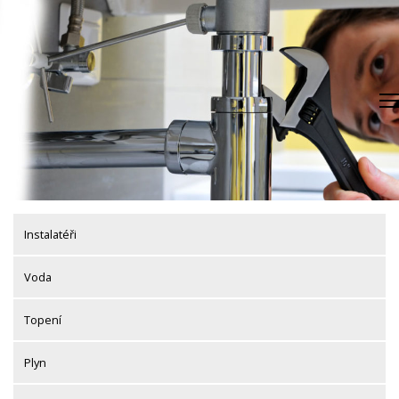
Skip
to
content
Instalatéři
Voda
Topení
Plyn