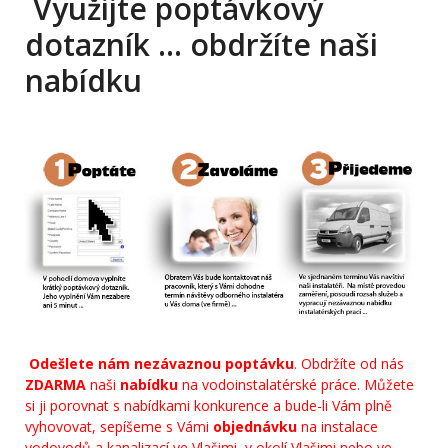
Využijte poptávkový
dotazník … obdržíte naši
nabídku
Odešlete nám nezávaznou poptávku
. Obdržíte od nás
ZDARMA
naši
nabídku
na vodoinstalatérské práce. Můžete
si ji porovnat s nabídkami konkurence a bude-li Vám plně
vyhovovat, sepíšeme s Vámi
objednávku
na instalace
vodovodů a kanalizací ve Vlašimi, v okolí Vlašimi nebo ve