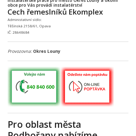
Instalatérské práce pro město Okres Louny a okolní
obce pro Vás provádí instalatérství
Cech řemeslníků Ekomplex
Administativní sídlo:
Těšínská 2158/61, Opava
IČ: 28648684
Provozovna:
Okres Louny
Pro oblast města
Podbořany nabízíme