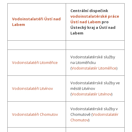
Centrální dispečink
vodoinstalatérské práce
Vodoinstalatéři Ústí nad
Ústí nad Labem
pro
Labem
Ústecký kraj a Ústí nad
Labem
Vodoinstalatérské služby
Vodoinstalatéři Litoměřice
na Litoměřicku
(
Vodoinstalatér Litoměřice
)
Vodoinstalatérské služby ve
Vodoinstalatéři Litvínov
městě Litvínov
(
Vodoinstalatér Litvínov
)
Vodoinstalatérské služby v
Vodoinstalatéři Chomutov
Chomutově (
Vodoinstalatér
Chomutov
)