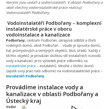
kterými jsou vodaři a vodoinstalatéři. V oblasti Podbořany a
okolí všechny vodoinstalatérské práce realizují
Vodoinstalatéři Podbořany.
Vodoinstalatéři Podbořany – komplexní
instalatérské práce v oboru
vodoinstalace a kanalizace
Podbořany
, centrum Podbořan, okrajová sídliště a čtvrti
rodinných domů, okolí Podbořan … všude je spousta domů,
hal, průmyslových a veřejných objektů, škol, úřadů. Každý z
těchto objektů je provázán složitou sítí instalačních rozvodů
vody a kanalizací. Je to výsledek práce odborníků na
instalatérské práce
– instalatérů. Mnohé z těchto domů
zajistili svojí prací naši odborníci na vodoinstalatérské práce –
Instalatéři Podbořany
.
Provádíme instalace vody a
kanalizace v oblasti Podbořany a
Ústecký kraj
Vodoi