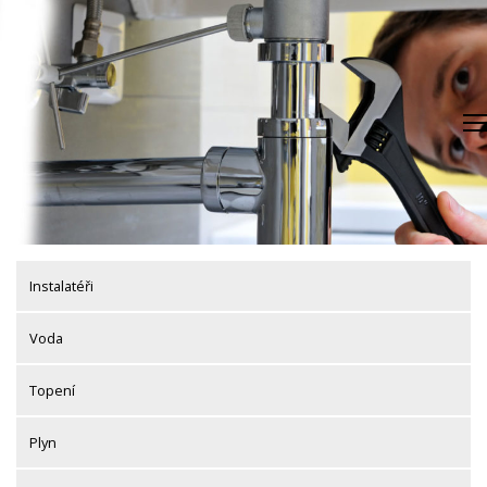
Skip
to
content
Instalatéři
Voda
Topení
Plyn