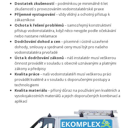
Dostatek zkušeností
– podmínkou je minimálně 6 let
zkušeností s provozováním vodoinstalatérské praxe
Příjemné vystupování
– vždy vlídný a ochotný přístup k
zákazníkovi
Ochota k řešení problémů
– samozřejmý konstruktivní
přístup vodoinstalatéra, když něco nevyjde podle očekávání
nebo nastane reklamace
Dodržování dohod a cen
– písemné i ústně uzavřené
dohody, smlouvy a sjednané ceny musí být pro našeho
vodoinstalatéra prvořadé
Úcta k dodržování zákonů
– náš instalatér musí veškerou
činnost provádět v souladu s obecně uznávanými a platnými
zákony a předpisy
Kvalita práce
– naši vodoinstalatéři musí veškerou práci
provádět kvalitně a v souladu s doporučenými postupy a
technologiemi
Kvalita materiálu
– přísný důraz na používání jen kvalitních a
vysokojakostních materiálů a jejich doporučených kombinací a
aplikací