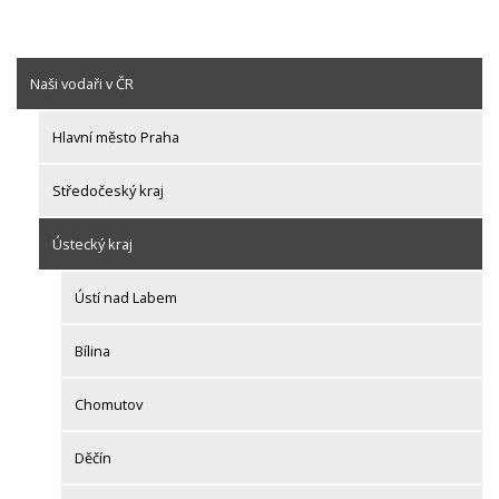
Naši vodaři v ČR
Hlavní město Praha
Středočeský kraj
Ústecký kraj
Ústí nad Labem
Bílina
Chomutov
Děčín