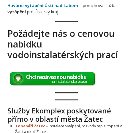
Havárie vytápění Ústí nad Labem
– poruchová služba
vytápění
pro Ústecký kraj
Požádejte nás o cenovou
nabídku
vodoinstalatérských prací
Služby Ekomplex poskytované
přímo v oblastí města Žatec
Topenáři Žatec
– instalace vytápění, rozvody tepla, topení v
Žatci a okolí Žatce