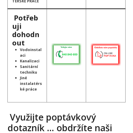
TÉRSKÉ PRÁCE
Potřeb
uji
dohodn
out
Vodoinstal
aci
Kanalizaci
Sanitární
techniku
Jiné
instalatérs
ké práce
Využijte poptávkový
dotazník … obdržíte naši