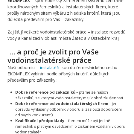
EKOMPLEX
– spotřebitelsky zaměřeném systému centrálně
koordinovaných řemeslníků a instalatérských firem, které
prošly náročným sítem výběru z hlediska kritérií, která jsou
důležitá především pro Vás – zákazníky.
Zajišťují veškeré vodoinstalatérské práce – instalace rozvodů
vody a kanalizací v oblasti města Žatec a v Ústeckém kraji.
… a proč je zvolit pro Vaše
vodoinstalatérské práce
Naši odborníci –
instalatéři
jsou do řemeslnického cechu
EKOMPLEX vybíráni podle přísných kritérií, důležitých
především pro zákazníky :
Dobré reference od zákazníků
– ptáme se našich
zákazníků, se kterými vodoinstalatéry mají dobré zkušenosti
Dobré reference od vodoinstalatérských firem
– jen
opravdu vyhlášený odborník v oboru si zaslouží doporučení
od svých konkurentů
Kvalifikační předpoklady
– členem může být jedině
řemeslník s platným osvědčením o získaném vzdělání v oboru
vodoinstalatér