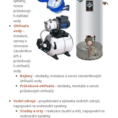
výměny,
revize
průtokovýc
h měřidel
vody
Ohřívače
vody
–
instalace,
opravy a
renovace
zásobníkov
ých a
průtokovýc
h ohřívačů
vody
Bojlery
– dodávky, instalace a servis zásobníkových
ohřívačů vody
Průtokové ohřívače
– dodávky, montáže a servis
průtokových ohřívačů
Vodní zdroje
– projektování a výstavba vodních zdrojů,
napojování na vodovodní systémy
Studny a vrty
– realizace studní a vrtů, napojování na
vodovodní systémy