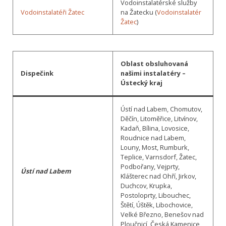
Vodoinstalatérské služby
Vodoinstalatéři Žatec
na Žatecku (
Vodoinstalatér
Žatec
)
Oblast obsluhovaná
Dispečink
našimi instalatéry –
Ústecký kraj
Ústí nad Labem, Chomutov,
Děčín, Litoměřice, Litvínov,
Kadaň, Bílina, Lovosice,
Roudnice nad Labem,
Louny, Most, Rumburk,
Teplice, Varnsdorf, Žatec,
Podbořany, Vejprty,
Ústí nad Labem
Klášterec nad Ohří, Jirkov,
Duchcov, Krupka,
Postoloprty, Libouchec,
Štětí, Úštěk, Libochovice,
Velké Březno, Benešov nad
Ploučnicí, Česká Kamenice,