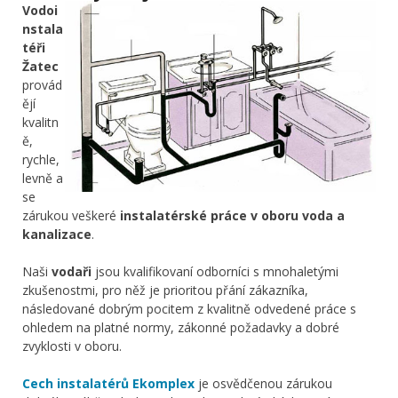
Vodoi
nstala
téři
Žatec
provád
ějí
kvalitn
ě,
rychle,
levně a
se
zárukou veškeré
instalatérské práce v oboru voda a
kanalizace
.
Naši
vodaři
jsou kvalifikovaní odborníci s mnohaletými
zkušenostmi, pro něž je prioritou přání zákazníka,
následované dobrým pocitem z kvalitně odvedené práce s
ohledem na platné normy, zákonné požadavky a dobré
zvyklosti v oboru.
Cech instalatérů Ekomplex
je osvědčenou zárukou