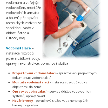
vodárnám a veřejným
vodovodům, montáže
vodovodních armatur
a baterií, připojování
technických zařízení se
spotřebou vody v
oblasti Žatec a
Ústecký kraj.
Vodoinstalace
–
instalace rozvodů
pitné a užitkové vody,
opravy, rekonstrukce, poruchová služba
Projektování vodoinstalací
– zpracovávání projektových
dokumentací vodoinstalací
Montáže vodoinstalací
– instalace rozvodů vody v
objektech i do země
Opravy vodoinstalací
– servis a údržba vodovodních
systémů, opravy závad
Havárie vody
– poruchová služba voda nonstop 24h –
havarijní výjezdy –