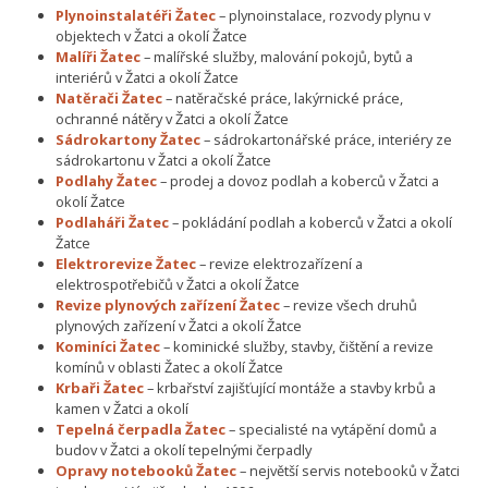
Plynoinstalatéři Žatec
– plynoinstalace, rozvody plynu v
objektech v Žatci a okolí Žatce
Malíři Žatec
– malířské služby, malování pokojů, bytů a
interiérů v Žatci a okolí Žatce
Natěrači Žatec
– natěračské práce, lakýrnické práce,
ochranné nátěry v Žatci a okolí Žatce
Sádrokartony Žatec
– sádrokartonářské práce, interiéry ze
sádrokartonu v Žatci a okolí Žatce
Podlahy Žatec
– prodej a dovoz podlah a koberců v Žatci a
okolí Žatce
Podlaháři Žatec
– pokládání podlah a koberců v Žatci a okolí
Žatce
Elektrorevize Žatec
– revize elektrozařízení a
elektrospotřebičů v Žatci a okolí Žatce
Revize plynových zařízení Žatec
– revize všech druhů
plynových zařízení v Žatci a okolí Žatce
Kominíci Žatec
– kominické služby, stavby, čištění a revize
komínů v oblasti Žatec a okolí Žatce
Krbaři Žatec
– krbařství zajišťující montáže a stavby krbů a
kamen v Žatci a okolí
Tepelná čerpadla Žatec
– specialisté na vytápění domů a
budov v Žatci a okolí tepelnými čerpadly
Opravy notebooků Žatec
– největší servis notebooků v Žatci