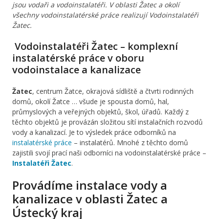
jsou vodaři a vodoinstalatéři. V oblasti Žatec a okolí
všechny vodoinstalatérské práce realizují Vodoinstalatéři
Žatec.
Vodoinstalatéři Žatec – komplexní
instalatérské práce v oboru
vodoinstalace a kanalizace
Žatec
, centrum Žatce, okrajová sídliště a čtvrti rodinných
domů, okolí Žatce … všude je spousta domů, hal,
průmyslových a veřejných objektů, škol, úřadů. Každý z
těchto objektů je provázán složitou sítí instalačních rozvodů
vody a kanalizací. Je to výsledek práce odborníků na
instalatérské práce
– instalatérů. Mnohé z těchto domů
zajistili svojí prací naši odborníci na vodoinstalatérské práce –
Instalatéři Žatec
.
Provádíme instalace vody a
kanalizace v oblasti Žatec a
Ústecký kraj