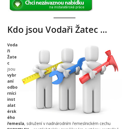
Kdo jsou Vodaři Žatec …
Voda
ři
Žate
c
jsou
vybr
aní
odbo
rníci
inst
alat
érsk
ého
řemesla
, sdružení v nadnárodním řemeslnickém cechu