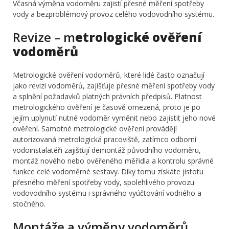
Včasná výměna vodoměru zajistí přesné měření spotřeby
vody a bezproblémový provoz celého vodovodního systému.
Revize – m
etrologické ověření
vodoměrů
Metrologické ověření vodoměrů, které lidé často označují
jako revizi vodoměrů, zajišťuje přesné měření spotřeby vody
a splnění požadavků platných právních předpisů. Platnost
metrologického ověření je časově omezená, proto je po
jejím uplynutí nutné vodoměr vyměnit nebo zajistit jeho nové
ověření. Samotné metrologické ověření provádějí
autorizovaná metrologická pracoviště, zatímco odborní
vodoinstalatéři zajišťují demontáž původního vodoměru,
montáž nového nebo ověřeného měřidla a kontrolu správné
funkce celé vodoměrné sestavy. Díky tomu získáte jistotu
přesného měření spotřeby vody, spolehlivého provozu
vodovodního systému i správného vyúčtování vodného a
stočného.
Montáže a výměny vodoměrů