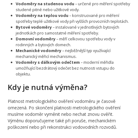
Vodoměry na studenou vodu
– určené pro měření spotřeby
studené pitné nebo užitkové vody.
Vodoměry na teplou vodu
– konstruované pro měření
spotřeby teplé užitkové vody při vyšších provozních teplotách.
Bytové vodoměry
– instalované v jednotlivých bytových
jednotkách pro samostatné měření spotřeby.
Domovní vodoměry
– měří celkovou spotřebu vody v
rodinných a bytových domech.
Mechanické vodoměry
– nejběžnější typ využívající
mechanický měřicí mechanismus.
Vodoměry s dálkovým odečtem
– moderní měřidla
umožňující bezdrátový odečet bez nutnosti vstupu do
objektu.
Kdy je nutná výměna?
Platnost metrologického ověření vodoměru je časově
omezená. Po skončení platnosti metrologického ověření
musíme vodoměr vyměnit nebo nechat znovu ověřit.
Výměnu doporučujeme také při poruše, mechanickém
poškození nebo při rekonstrukci vodovodních rozvodů.