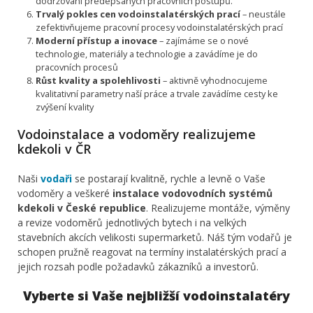
dodržování předepsaných pracovních postupů.
Trvalý pokles cen vodoinstalatérských prací
– neustále
zefektivňujeme pracovní procesy vodoinstalatérských prací
Moderní přístup a inovace
– zajímáme se o nové
technologie, materiály a technologie a zavádíme je do
pracovních procesů
Růst kvality a spolehlivosti
– aktivně vyhodnocujeme
kvalitativní parametry naší práce a trvale zavádíme cesty ke
zvýšení kvality
Vodoinstalace a vodoměry realizujeme
kdekoli v ČR
Naši
vodaři
se postarají kvalitně, rychle a levně o Vaše
vodoměry a veškeré
instalace vodovodních systémů
kdekoli v České republice
. Realizujeme montáže, výměny
a revize vodoměrů jednotlivých bytech i na velkých
stavebních akcích velikosti supermarketů. Náš tým vodařů je
schopen pružně reagovat na termíny instalatérských prací a
jejich rozsah podle požadavků zákazníků a investorů.
Vyberte si Vaše nejbližší vodoinstalatéry
…