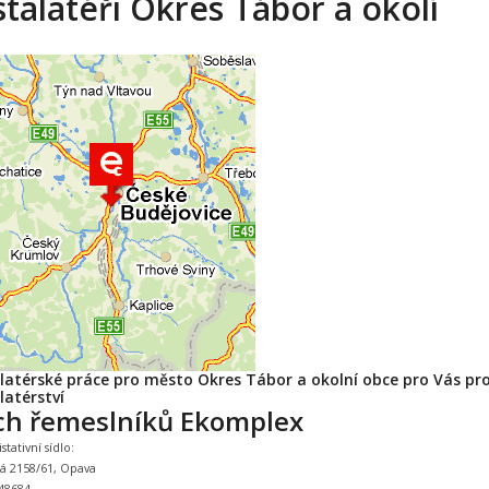
stalatéři Okres Tábor a okolí
alatérské práce pro město Okres Tábor a okolní obce pro Vás pr
latérství
ch řemeslníků Ekomplex
tativní sídlo:
ká 2158/61, Opava