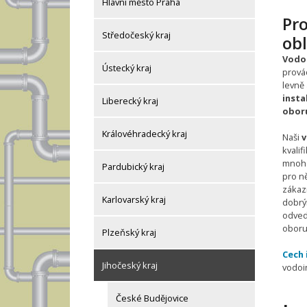
Hlavní město Praha
Pro
Středočeský kraj
obl
Vodoi
Ústecký kraj
provád
levně
insta
Liberecký kraj
oboru
Královéhradecký kraj
Naši
v
kvalif
mnoha
Pardubický kraj
pro ně
zákaz
Karlovarský kraj
dobrý
odved
oboru
Plzeňský kraj
Cech 
Jihočeský kraj
vodoin
České Budějovice