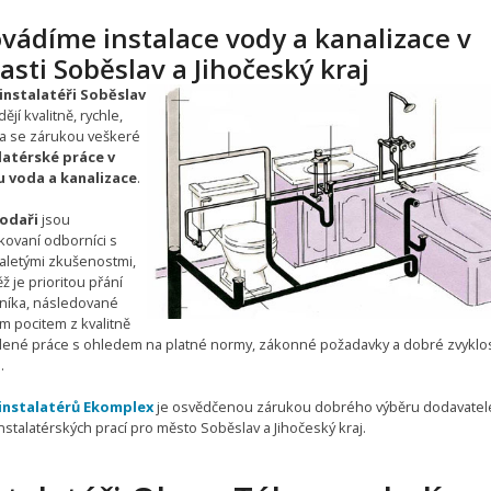
vádíme instalace vody a kanalizace v
asti Soběslav a Jihočeský kraj
nstalatéři Soběslav
ějí kvalitně, rychle,
 a se zárukou veškeré
latérské práce v
 voda a kanalizace
.
odaři
jsou
ikovaní odborníci s
letými zkušenostmi,
ž je prioritou přání
níka, následované
m pocitem z kvalitně
ené práce s ohledem na platné normy, zákonné požadavky a dobré zvyklos
.
instalatérů Ekomplex
je osvědčenou zárukou dobrého výběru dodavatel
stalatérských prací pro město Soběslav a Jihočeský kraj.