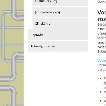
Olomoucký kraj
vodoi
Vo
Jihomoravský kraj
roz
Zlínský kraj
Zajiš
pitné 
připo
Poptávka
veřej
armatu
Aktuality, novinky
zaříze
Soběsl
Vodo
užitk
poruc
P
z
v
M
r
O
ú