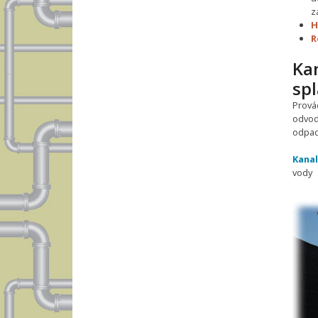
z
H
R
Ka
sp
Prová
odvod
odpadn
Kanal
vody