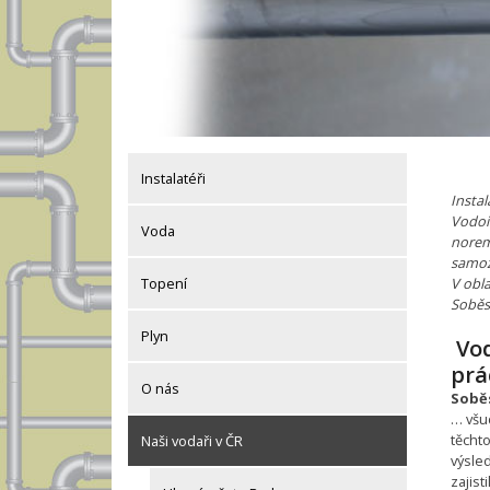
Instalatéři
Insta
Vodoi
Voda
norem
samoz
V obla
Topení
Soběs
Plyn
Vod
prá
O nás
Sobě
… všu
těchto
Naši vodaři v ČR
výsle
zajist