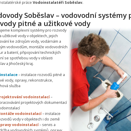
nstalatérské práce
Vodoinstalatéři Soběslav.
dovody Soběslav – vodovodní systémy 
vody pitné a užitkové vody
ťujeme komplexní systémy pro rozvody
a užitkové vody v objektech, jejich
jování ke zdrojům vody, vodárnám a
ným vodovodům, montáže vodovodních
r a baterií, připojování technických
ní se spotřebou vody v oblasti
av a Jihočeský kraj.
instalace
– instalace rozvodů pitné a
ové vody, opravy, rekonstrukce,
hová služba
rojektování vodoinstalací
–
pracovávání projektových dokumentací
odoinstalací
ontáže vodoinstalací
– instalace
ozvodů vody v objektech i do země
pravy vodoinstalací
– servis a
držba vodovodních systémů, opravy