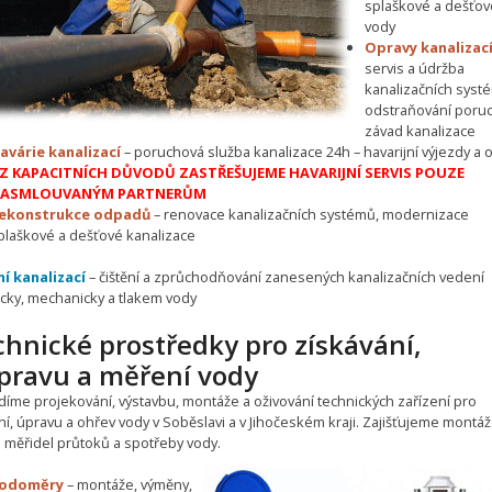
splaškové a dešťov
vody
Opravy kanalizac
servis a údržba
kanalizačních syst
odstraňování poruc
závad kanalizace
avárie kanalizací
– poruchová služba kanalizace 24h – havarijní výjezdy a 
Z KAPACITNÍCH DŮVODŮ ZASTŘEŠUJEME HAVARIJNÍ SERVIS POUZE
ASMLOUVANÝM PARTNERŮM
ekonstrukce odpadů
– renovace kanalizačních systémů, modernizace
plaškové a dešťové kanalizace
ní kanalizací
– čištění a zprůchodňování zanesených kanalizačních vedení
cky, mechanicky a tlakem vody
hnické prostředky pro získávání,
ípravu a měření vody
díme projekování, výstavbu, montáže a oživování technických zařízení pro
í, úpravu a ohřev vody v Soběslavi a v Jihočeském kraji. Zajišťujeme montáž
e měřidel průtoků a spotřeby vody.
odoměry
– montáže, výměny,