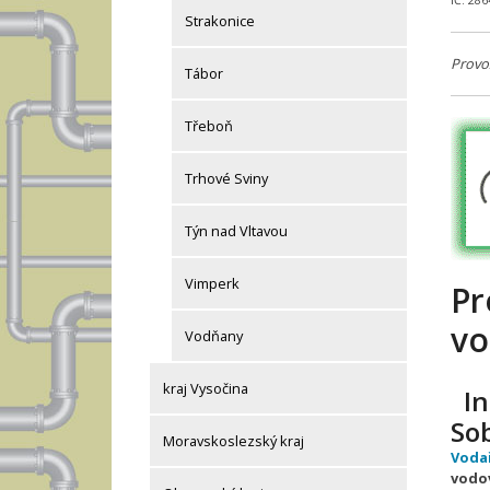
IČ: 28
Strakonice
Provo
Tábor
Třeboň
Trhové Sviny
Týn nad Vltavou
Vimperk
Pr
vo
Vodňany
kraj Vysočina
In
So
Moravskoslezský kraj
Voda
vodo