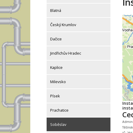
In
Blatná
Český Krumlov
Dačice
Jindřichův Hradec
Kaplice
Milevsko
Písek
Inst
insta
Prachatice
Ce
Adminis
Soběslav
Těšíns