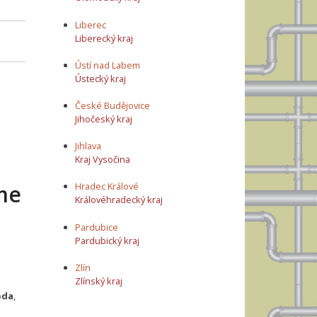
Liberec
Liberecký kraj
Ústí nad Labem
Ústecký kraj
České Budějovice
Jihočeský kraj
Jihlava
Kraj Vysočina
me
Hradec Králové
Královéhradecký kraj
Pardubice
Pardubický kraj
Zlín
Zlínský kraj
oda
,