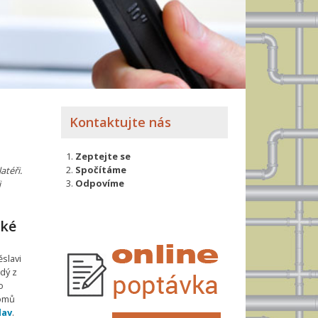
Kontaktujte nás
Zeptejte se
Spočítáme
atéři.
Odpovíme
i
ské
ěslavi
dý z
o
domů
lav
.