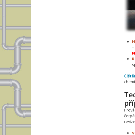
H
–
N
R
s
Čiště
chemi
Tec
př
Prová
čerpán
reviz
V