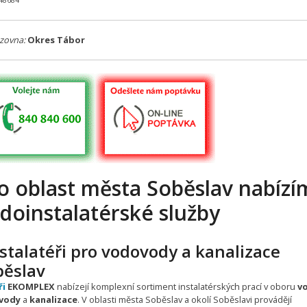
648684
zovna:
Okres Tábor
o oblast města Soběslav nabízí
doinstalatérské služby
stalatéři pro vodovody a kanalizace
běslav
ři
EKOMPLEX
nabízejí komplexní sortiment instalatérských prací v oboru
v
vody
a
kanalizace
. V oblasti města Soběslav a okolí Soběslavi provádějí