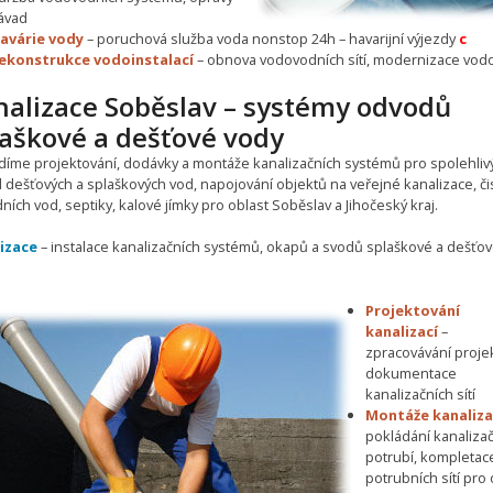
ávad
avárie vody
– poruchová služba voda nonstop 24h – havarijní výjezdy
c
ekonstrukce vodoinstalací
– obnova vodovodních sítí, modernizace vo
nalizace Soběslav – systémy odvodů
laškové a dešťové vody
díme projektování, dodávky a montáže kanalizačních systémů pro spolehliv
 dešťových a splaškových vod, napojování objektů na veřejné kanalizace, čis
ích vod, septiky, kalové jímky pro oblast Soběslav a Jihočeský kraj.
izace
– instalace kanalizačních systémů, okapů a svodů splaškové a dešťo
Projektování
kanalizací
–
zpracovávání proje
dokumentace
kanalizačních sítí
Montáže kanaliza
pokládání kanaliza
potrubí, kompletac
potrubních sítí pro