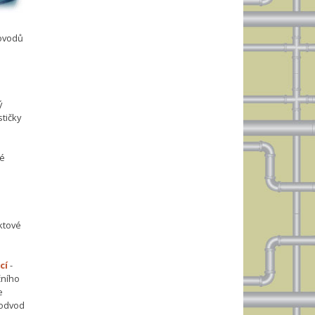
dovodů
ý
tičky
vé
ktové
cí
-
čního
e
 odvod