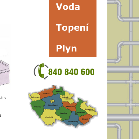
ti v
e