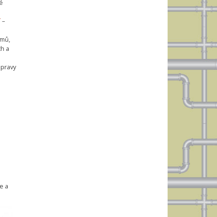
é
í
–
émů,
h a
opravy
e a