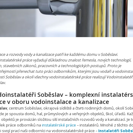
lace a rozvody vody a kanalizace patří ke každému domu v Soběslavi.
nstalatérské práce vyžadují důkladnou znalost řemesla, nových technologií,
, stavebních zákonů, pracovních a technologických postupů. Proto je
řejmostí přenechat tuto práci odborníkům, kterými jsou vodaři a vodoinstal
sti Soběslav a okolí všechny vodoinstalatérské práce realizují Vodoinstalatéř
lav.
oinstalatéři Soběslav – komplexní instalatér
ce v oboru vodoinstalace a kanalizace
slav
, centrum Soběslavi, okrajová sídliště a čtvrti rodinných domů, okolí Sob
de je spousta domů, hal, průmyslových a veřejných objektů, škol, úřadů. Kaž
 objektů je provázán složitou sítí instalačních rozvodů vody a kanalizací. Je t
dek práce odborníků na
instalatérské práce
– instalatérů. Mnohé z těchto 
ili svojí prací naši odborníci na vodoinstalatérské práce –
Instalatéři Soběs