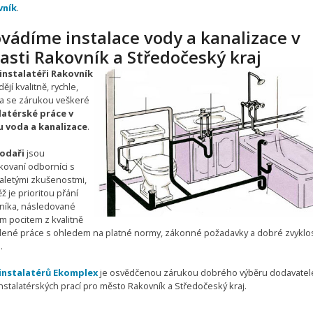
vník
.
vádíme instalace vody a kanalizace v
asti Rakovník a Středočeský kraj
nstalatéři Rakovník
ějí kvalitně, rychle,
 a se zárukou veškeré
latérské práce v
 voda a kanalizace
.
odaři
jsou
ikovaní odborníci s
letými zkušenostmi,
ž je prioritou přání
níka, následované
m pocitem z kvalitně
ené práce s ohledem na platné normy, zákonné požadavky a dobré zvyklos
.
instalatérů Ekomplex
je osvědčenou zárukou dobrého výběru dodavatel
nstalatérských prací pro město Rakovník a Středočeský kraj.