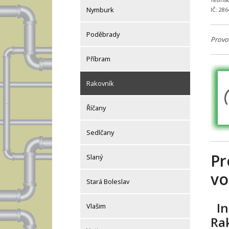
Těšíns
Nymburk
IČ: 28
Poděbrady
Provo
Příbram
Rakovník
Říčany
Sedlčany
Pr
Slaný
vo
Stará Boleslav
In
Vlašim
Ra