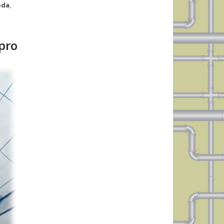
oda
,
pro