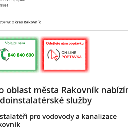
ká 2158/61, Opava
648684
zovna:
Okres Rakovník
o oblast města Rakovník nabíz
doinstalatérské služby
stalatéři pro vodovody a kanalizace
kovník