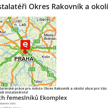
stalatéři Okres Rakovník a okol
alatérské práce pro město Okres Rakovník a okolní obce pro Vás
dí instalatérství
ch řemeslníků Ekomplex
tativní sídlo: