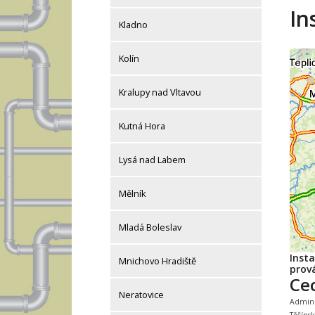
In
Kladno
Kolín
Kralupy nad Vltavou
Kutná Hora
Lysá nad Labem
Mělník
Mladá Boleslav
Inst
Mnichovo Hradiště
prová
Ce
Neratovice
Adminis