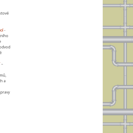
ktové
cí
-
čního
e
 odvod
é
í
–
émů,
h a
opravy