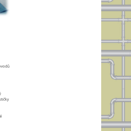
dovodů
ý
tičky
vé