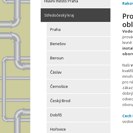
Hlavní město Praha
Rako
Pro
Středočeský kraj
obl
Praha
Vodoi
provád
levně
Benešov
insta
oboru
Beroun
Naši
v
kvalif
Čáslav
mnoha
pro ně
Černošice
zákaz
dobrý
odved
Český Brod
oboru
Dobříš
Cech 
vodoi
Hořovice