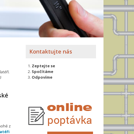
Kontaktujte nás
Zeptejte se
Spočítáme
atéři.
Odpovíme
i
ské
a
nohé z
atéři