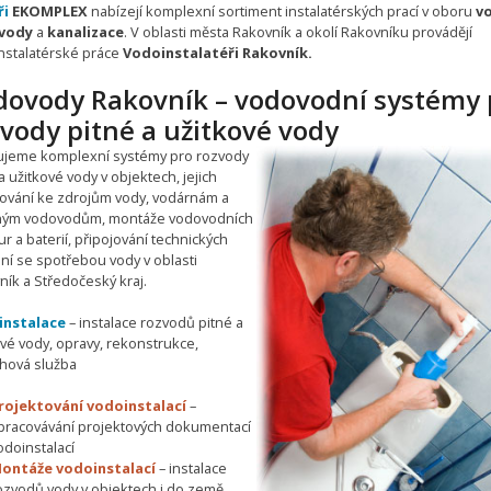
ři
EKOMPLEX
nabízejí komplexní sortiment instalatérských prací v oboru
v
vody
a
kanalizace
. V oblasti města Rakovník a okolí Rakovníku provádějí
nstalatérské práce
Vodoinstalatéři Rakovník.
dovody Rakovník – vodovodní systémy 
vody pitné a užitkové vody
ťujeme komplexní systémy pro rozvody
a užitkové vody v objektech, jejich
jování ke zdrojům vody, vodárnám a
ným vodovodům, montáže vodovodních
r a baterií, připojování technických
ní se spotřebou vody v oblasti
ník a Středočeský kraj.
instalace
– instalace rozvodů pitné a
ové vody, opravy, rekonstrukce,
hová služba
rojektování vodoinstalací
–
pracovávání projektových dokumentací
odoinstalací
ontáže vodoinstalací
– instalace
ozvodů vody v objektech i do země