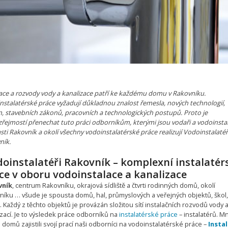
lace a rozvody vody a kanalizace patří ke každému domu v Rakovníku.
nstalatérské práce vyžadují důkladnou znalost řemesla, nových technologií,
, stavebních zákonů, pracovních a technologických postupů. Proto je
řejmostí přenechat tuto práci odborníkům, kterými jsou vodaři a vodoinstal
sti Rakovník a okolí všechny vodoinstalatérské práce realizují Vodoinstalatéř
ník.
oinstalatéři Rakovník – komplexní instalatér
ce v oboru vodoinstalace a kanalizace
vník
, centrum Rakovníku, okrajová sídliště a čtvrti rodinných domů, okolí
níku … všude je spousta domů, hal, průmyslových a veřejných objektů, škol,
 Každý z těchto objektů je provázán složitou sítí instalačních rozvodů vody 
zací. Je to výsledek práce odborníků na
instalatérské práce
– instalatérů. M
 domů zajistili svojí prací naši odborníci na vodoinstalatérské práce –
Instal