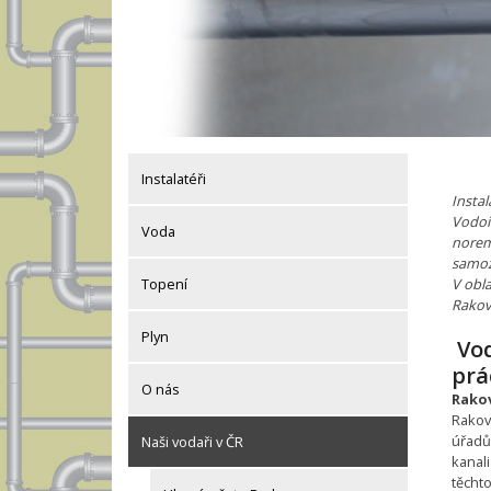
Instalatéři
Insta
Vodoi
Voda
norem
samoz
V obla
Topení
Rakov
Plyn
Vod
prá
O nás
Rako
Rakov
úřadů.
Naši vodaři v ČR
kanali
těchto