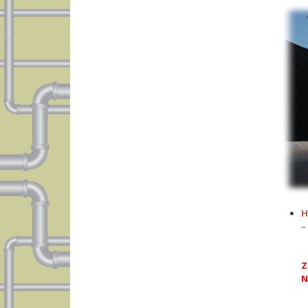
H
–
Z
N