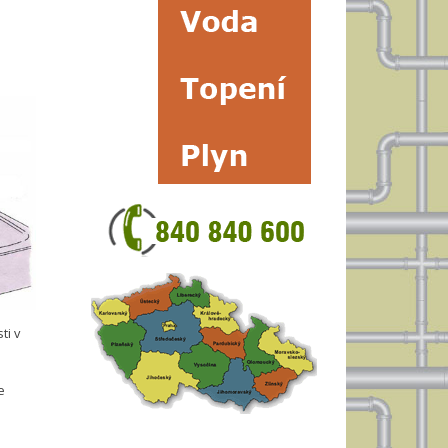
ti v
e