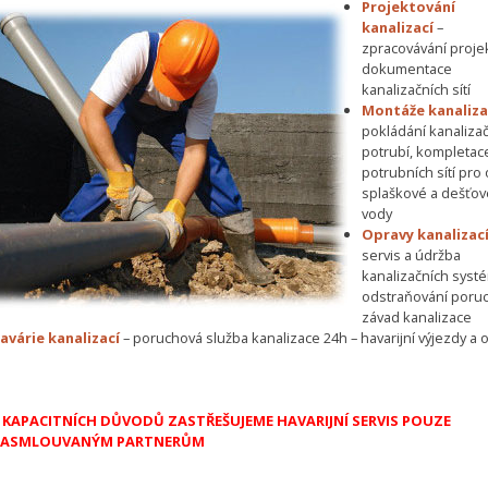
Projektování
kanalizací
–
zpracovávání proje
dokumentace
kanalizačních sítí
Montáže kanaliza
pokládání kanaliza
potrubí, kompletac
potrubních sítí pro
splaškové a dešťov
vody
Opravy kanalizac
servis a údržba
kanalizačních syst
odstraňování poruc
závad kanalizace
avárie kanalizací
– poruchová služba kanalizace 24h – havarijní výjezdy a 
 KAPACITNÍCH DŮVODŮ ZASTŘEŠUJEME HAVARIJNÍ SERVIS POUZE
ASMLOUVANÝM PARTNERŮM