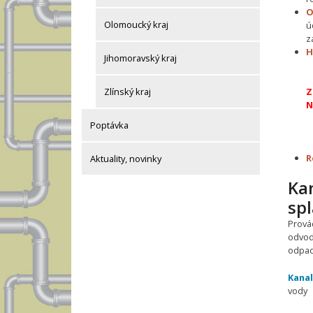
O
Olomoucký kraj
ú
z
H
Jihomoravský kraj
Zlínský kraj
Z
N
Poptávka
R
Aktuality, novinky
Ka
sp
Prová
odvod
odpadn
Kanal
vody