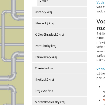
Votice
Voda
vodo
vodoi
Ústecký kraj
Vo
Liberecký kraj
roz
Zajiš
Královéhradecký kraj
pitné 
připo
Pardubický kraj
veřej
armatu
zaříze
Karlovarský kraj
Rakov
Plzeňský kraj
Vodo
užitk
poruc
Jihočeský kraj
P
kraj Vysočina
z
v
M
Moravskoslezský kraj
r