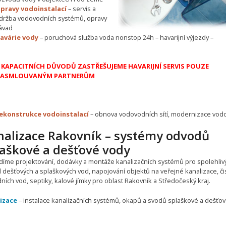
pravy vodoinstalací
– servis a
držba vodovodních systémů, opravy
ávad
avárie vody
– poruchová služba voda nonstop 24h – havarijní výjezdy –
 KAPACITNÍCH DŮVODŮ ZASTŘEŠUJEME HAVARIJNÍ SERVIS POUZE
ASMLOUVANÝM PARTNERŮM
ekonstrukce vodoinstalací
– obnova vodovodních sítí, modernizace vo
nalizace Rakovník – systémy odvodů
laškové a dešťové vody
díme projektování, dodávky a montáže kanalizačních systémů pro spolehliv
 dešťových a splaškových vod, napojování objektů na veřejné kanalizace, čis
ích vod, septiky, kalové jímky pro oblast Rakovník a Středočeský kraj.
izace
– instalace kanalizačních systémů, okapů a svodů splaškové a dešťo