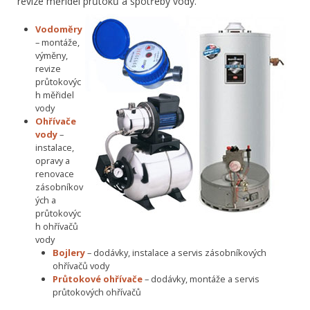
revize měřidel průtoků a spotřeby vody.
Vodoměry
– montáže,
výměny,
revize
průtokovýc
h měřidel
vody
Ohřívače
vody
–
instalace,
opravy a
renovace
zásobníkov
ých a
průtokovýc
h ohřívačů
vody
Bojlery
– dodávky, instalace a servis zásobníkových
ohřívačů vody
Průtokové ohřívače
– dodávky, montáže a servis
průtokových ohřívačů