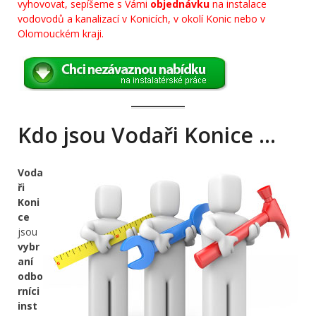
vyhovovat, sepíšeme s Vámi
objednávku
na instalace
vodovodů a kanalizací v Konicích, v okolí Konic nebo v
Olomouckém kraji.
Kdo jsou Vodaři Konice …
Voda
ři
Koni
ce
jsou
vybr
aní
odbo
rníci
inst