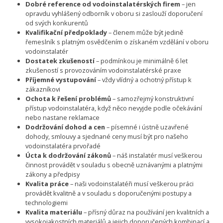
Dobré reference od vodoinstalatérských firem
– jen
opravdu vyhlášený odborník v oboru si zaslouží doporučení
od svých konkurentů
Kvalifikační předpoklady
– členem může být jedině
řemeslník s platným osvědčením o získaném vzdělání v oboru
vodoinstalatér
Dostatek zkušeností
– podmínkou je minimálně 6 let
zkušeností s provozováním vodoinstalatérské praxe
Příjemné vystupování
– vždy vlídný a ochotný přístup k
zákazníkovi
Ochota k řešení problémů
– samozřejmý konstruktivní
přístup vodoinstalatéra, když něco nevyjde podle očekávání
nebo nastane reklamace
Dodržování dohod a cen
– písemné i ústně uzavřené
dohody, smlouvy a sjednané ceny musí být pro našeho
vodoinstalatéra prvořadé
Úcta k dodržování zákonů
– náš instalatér musí veškerou
činnost provádět v souladu s obecně uznávanými a platnými
zákony a předpisy
Kvalita práce
– naši vodoinstalatéři musí veškerou práci
provádět kvalitně a v souladu s doporučenými postupy a
technologiemi
Kvalita materiálu
– přísný důraz na používání jen kvalitních a
vysokojakostních materiálů a jejich doporučených kombinací a