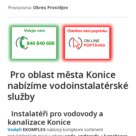
Provozovna:
Okres Prostějov
Pro oblast města Konice
nabízíme vodoinstalatérské
služby
Instalatéři pro vodovody a
kanalizace Konice
Vodaři
EKOMPLEX
nabízejí komplexní sortiment
instalatérských prací v oboru
voda
,
vodovody
a
kanalizace
.