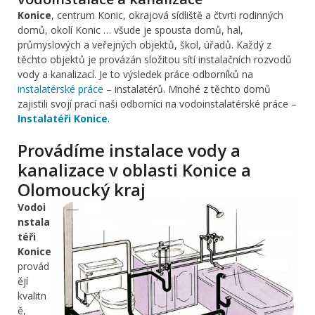
Konice
, centrum Konic, okrajová sídliště a čtvrti rodinných
domů, okolí Konic … všude je spousta domů, hal,
průmyslových a veřejných objektů, škol, úřadů. Každý z
těchto objektů je provázán složitou sítí instalačních rozvodů
vody a kanalizací. Je to výsledek práce odborníků na
instalatérské práce
– instalatérů. Mnohé z těchto domů
zajistili svojí prací naši odborníci na vodoinstalatérské práce –
Instalatéři Konice
.
Provádíme instalace vody a
kanalizace v oblasti Konice a
Olomoucký kraj
Vodoi
nstala
téři
Konice
provád
ějí
kvalitn
ě,