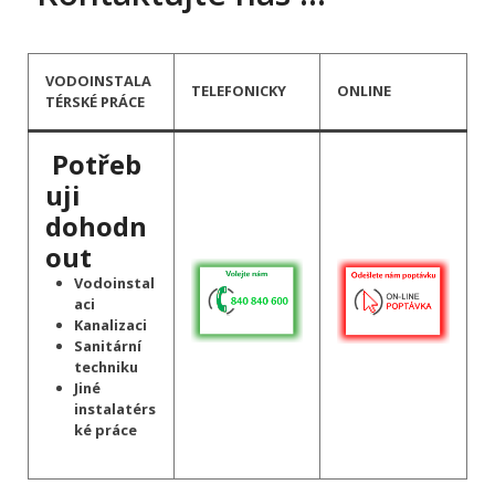
VODOINSTALA
TELEFONICKY
ONLINE
TÉRSKÉ PRÁCE
Potřeb
uji
dohodn
out
Vodoinstal
aci
Kanalizaci
Sanitární
techniku
Jiné
instalatérs
ké práce