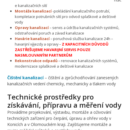
e kanalizačních sítí
Montáže kanalizací
-pokládání kanalizačního potrubí,
kompletace potrubních sítí pro odvod splaškové a dešťové
vody
Opravy kanalizací
– servis a údržba kanalizačních systémů,
odstraňování poruch a závad kanalizace
Havárie kanalizací
– poruchová služba kanalizace 24h –
havarijní výjezdy a opravy –
Z KAPACITNÍCH DŮVODŮ
ZASTŘEŠUJEME HAVARIJNÍ SERVIS POUZE
NASMLOUVANÝM PARTNERŮM
Rekonstrukce odpadů
– renovace kanalizačních systémů,
modernizace splaškové a dešťové kanalizace
Čištění kanalizací
– čištění a zprůchodňování zanesených
kanalizačních vedení chemicky, mechanicky a tlakem vody
Technické prostředky pro
získávání, přípravu a měření vody
Provádíme projekování, výstavbu, montáže a oživování
technických zařízení pro čerpání, úpravu a ohřev vody v
Konicích a v Olomouckém kraji. Zajišťujeme montáže a