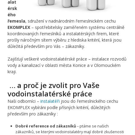
alat
érsk
ého
řemesla
, sdružení v nadnárodním řemeslnickém cechu
EKOMPLEX
– spotřebitelsky zaměřeném systému centrálně
koordinovaných řemeslníků a instalatérských firem, které
prošly náročným sítem výběru z hlediska kritérií, která jsou
důležitá především pro Vás – zákazníky.
Zajišťují veškeré vodoinstalatérské práce – instalace rozvodů
vody a kanalizací v oblasti města Konice a v Olomouckém
kraji.
… a proč je zvolit pro Vaše
vodoinstalatérské práce
Naši odborníci –
instalatéři
jsou do řemeslnického cechu
EKOMPLEX vybíráni podle přísných kritérií, důležitých
především pro zákazníky :
Dobré reference od zákazníků
– ptáme se našich
zákazníků, se kterými vodoinstalatéry mají dobré zkušenosti