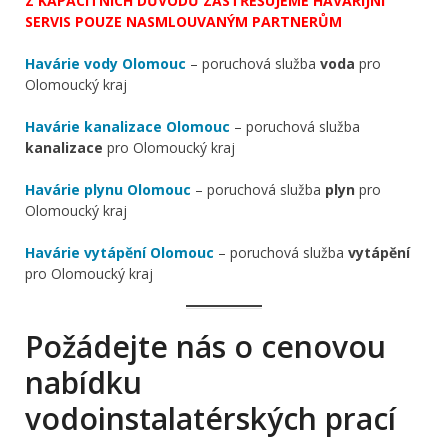
Z KAPACITNÍCH DŮVODŮ ZASTŘEŠUJEME HAVARIJNÍ
SERVIS POUZE NASMLOUVANÝM PARTNERŮM
Havárie vody Olomouc
– poruchová služba
voda
pro
Olomoucký kraj
Havárie kanalizace Olomouc
– poruchová služba
kanalizace
pro Olomoucký kraj
Havárie plynu Olomouc
– poruchová služba
plyn
pro
Olomoucký kraj
Havárie vytápění Olomouc
– poruchová služba
vytápění
pro Olomoucký kraj
Požádejte nás o cenovou
nabídku
vodoinstalatérských prací