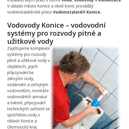
V oblasti města Konice a okolí Konic provádějí
vodoinstalatérské práce
Vodoinstalatéři Konice.
Vodovody Konice – vodovodní
systémy pro rozvody pitné a
užitkové vody
Zajišťujeme komplexní
systémy pro rozvody
pitné a užitkové vody v
objektech, jejich
připojování ke
zdrojům vody,
vodárnám a veřejným
vodovodům, montáže
vodovodních armatur
a baterií, připojování
technických zařízení se
spotřebou vody v
oblasti Konice a
Olomoucký kraj.