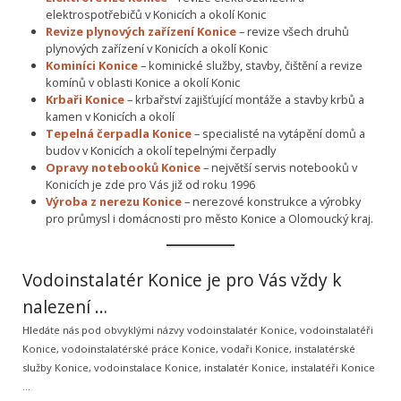
elektrospotřebičů v Konicích a okolí Konic
Revize plynových zařízení Konice
– revize všech druhů
plynových zařízení v Konicích a okolí Konic
Kominíci Konice
– kominické služby, stavby, čištění a revize
komínů v oblasti Konice a okolí Konic
Krbaři Konice
– krbařství zajišťující montáže a stavby krbů a
kamen v Konicích a okolí
Tepelná čerpadla Konice
– specialisté na vytápění domů a
budov v Konicích a okolí tepelnými čerpadly
Opravy notebooků Konice
– největší servis notebooků v
Konicích je zde pro Vás již od roku 1996
Výroba z nerezu Konice
– nerezové konstrukce a výrobky
pro průmysl i domácnosti pro město Konice a Olomoucký kraj.
Vodoinstalatér Konice je pro Vás vždy k
nalezení …
Hledáte nás pod obvyklými názvy vodoinstalatér Konice, vodoinstalatéři
Konice, vodoinstalatérské práce Konice, vodaři Konice, instalatérské
služby Konice, vodoinstalace Konice, instalatér Konice, instalatéři Konice
…