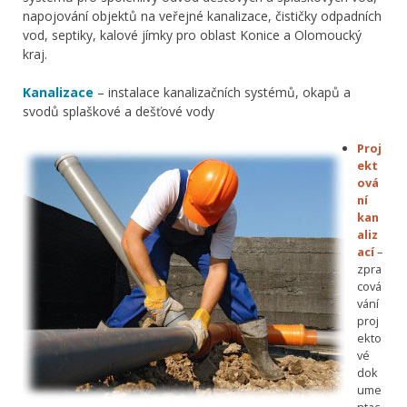
napojování objektů na veřejné kanalizace, čističky odpadních
vod, septiky, kalové jímky pro oblast Konice a Olomoucký
kraj.
Kanalizace
– instalace kanalizačních systémů, okapů a
svodů splaškové a dešťové vody
Proj
ekt
ová
ní
kan
aliz
ací
–
zpra
cová
vání
proj
ekto
vé
dok
ume
ntac