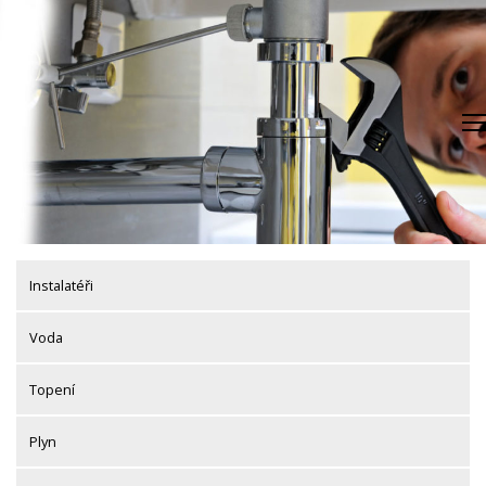
Skip
to
content
Instalatéři
Voda
Topení
Plyn