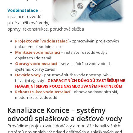
Vodoinstalace
–
instalace rozvodů
pitné a užitkové vody,
opravy, rekonstrukce, poruchová služba
Projektování vodoinstalací
– zpracovávání projektových
dokumentací vodoinstalací
Montáže vodoinstalací
– instalace rozvodů vody v
objektech i do země
Opravy vodoinstalací
– servis a údržba vodovodních
systémů, opravy závad
Havárie vody
– poruchová služba voda nonstop 24h –
havarijní výjezdy –
Z KAPACITNÍCH DŮVODŮ ZASTŘEŠUJEME
HAVARIJNÍ SERVIS POUZE NASMLOUVANÝM PARTNERŮM
Rekonstrukce vodoinstalací
– obnova vodovodních sítí,
modernizace vodovodů
Kanalizace Konice – systémy
odvodů splaškové a dešťové vody
Provádíme projektování, dodávky a montáže kanalizačních
systémů pro spolehlivý odvod dešťových a splaškových vod,