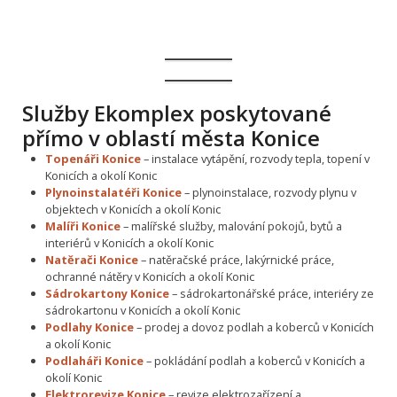
Služby Ekomplex poskytované
přímo v oblastí města Konice
Topenáři Konice
– instalace vytápění, rozvody tepla, topení v
Konicích a okolí Konic
Plynoinstalatéři Konice
– plynoinstalace, rozvody plynu v
objektech v Konicích a okolí Konic
Malíři Konice
– malířské služby, malování pokojů, bytů a
interiérů v Konicích a okolí Konic
Natěrači Konice
– natěračské práce, lakýrnické práce,
ochranné nátěry v Konicích a okolí Konic
Sádrokartony Konice
– sádrokartonářské práce, interiéry ze
sádrokartonu v Konicích a okolí Konic
Podlahy Konice
– prodej a dovoz podlah a koberců v Konicích
a okolí Konic
Podlaháři Konice
– pokládání podlah a koberců v Konicích a
okolí Konic
Elektrorevize Konice
– revize elektrozařízení a