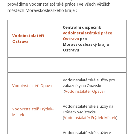
provádíme vodoinstalatérské práce i ve všech větších
městech Moravskoslezského kraje :
Centrální dispečink
vodoinstalatérské práce
Vodoinstalatéři
Ostrava
pro
Ostrava
Moravskoslezský kraj a
Ostravu
Vodoinstalatérské služby pro
Vodoinstalatéři Opava
zákazníky na Opavsku
(
Vodoinstalatér Opava
)
Vodoinstalatérské služby na
Vodoinstalatéři Frýdek-
Frýdecko-Místecku
Místek
(
Vodoinstalatér Frýdek-Místek
)
Vodoinstalatérské služby v