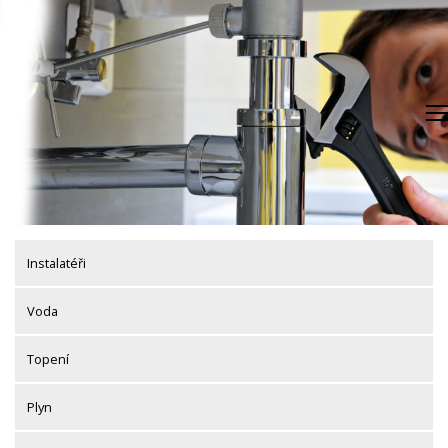
Skip
to
content
Instalatéři
Voda
Topení
Plyn