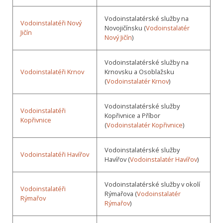
Vodoinstalatérské služby na
Vodoinstalatéři Nový
Novojičínsku (
Vodoinstalatér
Jičín
Nový Jičín
)
Vodoinstalatérské služby na
Vodoinstalatéři Krnov
Krnovsku a Osoblažsku
(
Vodoinstalatér Krnov
)
Vodoinstalatérské služby
Vodoinstalatéři
Kopřivnice a Příbor
Kopřivnice
(
Vodoinstalatér Kopřivnice
)
Vodoinstalatérské služby
Vodoinstalatéři Havířov
Havířov (
Vodoinstalatér Havířov
)
Vodoinstalatérské služby v okolí
Vodoinstalatéři
Rýmařova (
Vodoinstalatér
Rýmařov
Rýmařov
)