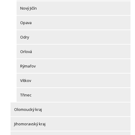
Nový Jičín
Opava
Odry
Orlová
Rýmařov
Vítkov
Třinec
Olomoucký kraj
Jihomoravský kraj