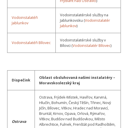
Frýdlant nad Ostravicí
)
Vodoinstalatérské služby na
Vodoinstalatéři
Jablunkovsku (
Vodoinstalatér
Jablunkov
Jablunkov
)
Vodoinstalatérské služby v
Vodoinstalatéři Bílovec
Bílovci (
Vodoinstalatér Bílovec
)
Oblast obsluhovaná našimi instalatéry –
Dispečink
Moravskoslezský kraj
Ostrava, Frýdek-Místek, Havířov, Karviná,
Hlučín, Bohumín, Český Těšín, Třinec, Nový
Jičín, Bílovec, Vítkov, Hradec nad Moravicí,
Bruntál, Krnov, Opava, Orlová, Rýmařov,
Vítkov, Budišov nad Budišovkou, Město
Ostrava
Albrechtice, Fulnek, Frenštát pod Radhoštěm,