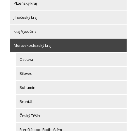
Plzeňský kraj
Jihočeský kraj
kraj Vysočina
Moravskoslezský kraj
Ostrava
Bílovec
Bohumín
Bruntál
Český Těšín
Frenštát pod Radhoštěm