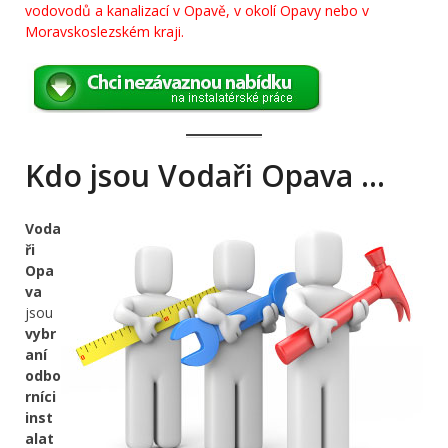
vodovodů a kanalizací v Opavě, v okolí Opavy nebo v
Moravskoslezském kraji.
Kdo jsou Vodaři Opava …
Voda
ři
Opa
va
jsou
vybr
aní
odbo
rníci
inst
alat