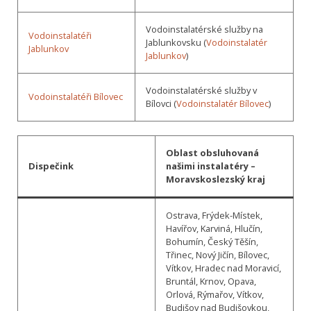
Vodoinstalatérské služby na
Vodoinstalatéři
Jablunkovsku (
Vodoinstalatér
Jablunkov
Jablunkov
)
Vodoinstalatérské služby v
Vodoinstalatéři Bílovec
Bílovci (
Vodoinstalatér Bílovec
)
Oblast obsluhovaná
Dispečink
našimi instalatéry –
Moravskoslezský kraj
Ostrava, Frýdek-Místek,
Havířov, Karviná, Hlučín,
Bohumín, Český Těšín,
Třinec, Nový Jičín, Bílovec,
Vítkov, Hradec nad Moravicí,
Bruntál, Krnov, Opava,
Orlová, Rýmařov, Vítkov,
Budišov nad Budišovkou,