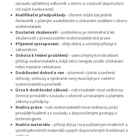
opravdu vyhlášený odborník v oboru si zaslouží doporučení
od svých konkurentů
Kvalifikační předpoklady
– členem může být jedině
řemeslník s platným osvědčením o získaném vzdělání v oboru
vodoinstalatér
Dostatek zkušeností
– podmínkou je minimálně 6 let
zkušeností s provozováním vodoinstalatérské praxe
Příjemné vystupování
– vždy vlídný a ochotný přístup k
zákazníkovi
Ochota k řešení problémů
– samozřejmý konstruktivní
přístup vodoinstalatéra, když něco nevyjde podle očekávání
nebo nastane reklamace
Dodržování dohod a cen
– písemné i ústně uzavřené
dohody, smlouvy a sjednané ceny musí být pro našeho
vodoinstalatéra prvořadé
Úcta k dodržování zákonů
– náš instalatér musí veškerou
činnost provádět v souladu s obecně uznávanými a platnými
zákony a předpisy
Kvalita práce
– naši vodoinstalatéři musí veškerou práci
provádět kvalitně a v souladu s doporučenými postupy a
technologiemi
Kvalita materiálu
– přísný důraz na používání jen kvalitních a
vysokojakostních materiálů a jejich doporučených kombinací a