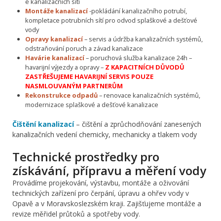
e kanalizačních sítí
Montáže kanalizací
-pokládání kanalizačního potrubí,
kompletace potrubních sítí pro odvod splaškové a dešťové
vody
Opravy kanalizací
– servis a údržba kanalizačních systémů,
odstraňování poruch a závad kanalizace
Havárie kanalizací
– poruchová služba kanalizace 24h –
havarijní výjezdy a opravy –
Z KAPACITNÍCH DŮVODŮ
ZASTŘEŠUJEME HAVARIJNÍ SERVIS POUZE
NASMLOUVANÝM PARTNERŮM
Rekonstrukce odpadů
– renovace kanalizačních systémů,
modernizace splaškové a dešťové kanalizace
Čištění kanalizací
– čištění a zprůchodňování zanesených
kanalizačních vedení chemicky, mechanicky a tlakem vody
Technické prostředky pro
získávání, přípravu a měření vody
Provádíme projekování, výstavbu, montáže a oživování
technických zařízení pro čerpání, úpravu a ohřev vody v
Opavě a v Moravskoslezském kraji. Zajišťujeme montáže a
revize měřidel průtoků a spotřeby vody.