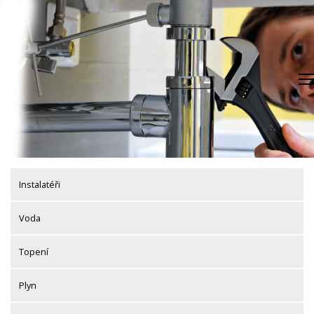
Skip
to
content
Instalatéři
Voda
Topení
Plyn