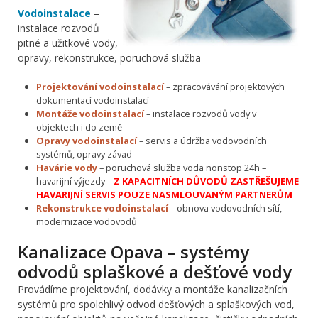
Vodoinstalace
–
instalace rozvodů
pitné a užitkové vody,
opravy, rekonstrukce, poruchová služba
Projektování vodoinstalací
– zpracovávání projektových
dokumentací vodoinstalací
Montáže vodoinstalací
– instalace rozvodů vody v
objektech i do země
Opravy vodoinstalací
– servis a údržba vodovodních
systémů, opravy závad
Havárie vody
– poruchová služba voda nonstop 24h –
havarijní výjezdy –
Z KAPACITNÍCH DŮVODŮ ZASTŘEŠUJEME
HAVARIJNÍ SERVIS POUZE NASMLOUVANÝM PARTNERŮM
Rekonstrukce vodoinstalací
– obnova vodovodních sítí,
modernizace vodovodů
Kanalizace Opava – systémy
odvodů splaškové a dešťové vody
Provádíme projektování, dodávky a montáže kanalizačních
systémů pro spolehlivý odvod dešťových a splaškových vod,