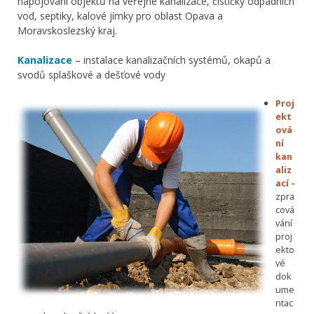
napojování objektů na veřejné kanalizace, čističky odpadních
vod, septiky, kalové jímky pro oblast Opava a
Moravskoslezský kraj.
Kanalizace
– instalace kanalizačních systémů, okapů a
svodů splaškové a dešťové vody
Proj
ekt
ová
ní
kan
aliz
ací
–
zpra
cová
vání
proj
ekto
vé
dok
ume
ntac