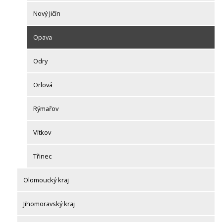
Nový Jičín
Opava
Odry
Orlová
Rýmařov
Vítkov
Třinec
Olomoucký kraj
Jihomoravský kraj