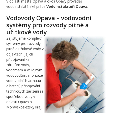
V oblasti města Opava a okolí Opavy provádějí
vodoinstalatérské práce
Vodoinstalatéři Opava.
Vodovody Opava – vodovodní
systémy pro rozvody pitné a
užitkové vody
Zajišťujeme komplexní
systémy pro rozvody
pitné a užitkové vody v
objektech, jejich
připojování ke
zdrojům vody,
vodárnám a veřejným
vodovodům, montáže
vodovodních armatur
a baterií, připojování
technických zařízení se
spotřebou vody v
oblasti Opava a
Moravskoslezský kraj.