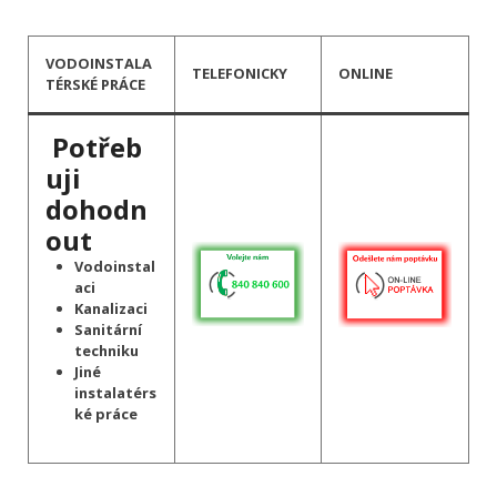
VODOINSTALA
TELEFONICKY
ONLINE
TÉRSKÉ PRÁCE
Potřeb
uji
dohodn
out
Vodoinstal
aci
Kanalizaci
Sanitární
techniku
Jiné
instalatérs
ké práce