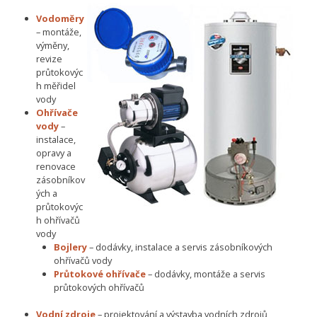
Vodoměry
– montáže,
výměny,
revize
průtokovýc
h měřidel
vody
Ohřívače
vody
–
instalace,
opravy a
renovace
zásobníkov
ých a
průtokovýc
h ohřívačů
vody
Bojlery
– dodávky, instalace a servis zásobníkových
ohřívačů vody
Průtokové ohřívače
– dodávky, montáže a servis
průtokových ohřívačů
Vodní zdroje
– projektování a výstavba vodních zdrojů,