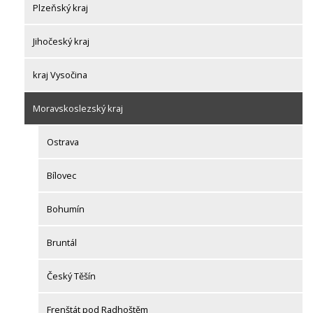
Plzeňský kraj
Jihočeský kraj
kraj Vysočina
Moravskoslezský kraj
Ostrava
Bílovec
Bohumín
Bruntál
Český Těšín
Frenštát pod Radhoštěm