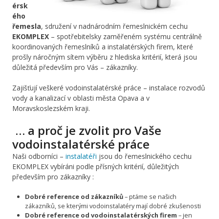
érsk
ého
řemesla
, sdružení v nadnárodním řemeslnickém cechu
EKOMPLEX
– spotřebitelsky zaměřeném systému centrálně
koordinovaných řemeslníků a instalatérských firem, které
prošly náročným sítem výběru z hlediska kritérií, která jsou
důležitá především pro Vás – zákazníky.
Zajišťují veškeré vodoinstalatérské práce – instalace rozvodů
vody a kanalizací v oblasti města Opava a v
Moravskoslezském kraji.
… a proč je zvolit pro Vaše
vodoinstalatérské práce
Naši odborníci –
instalatéři
jsou do řemeslnického cechu
EKOMPLEX vybíráni podle přísných kritérií, důležitých
především pro zákazníky :
Dobré reference od zákazníků
– ptáme se našich
zákazníků, se kterými vodoinstalatéry mají dobré zkušenosti
Dobré reference od vodoinstalatérských firem
– jen