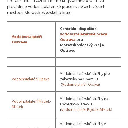
Pro obsluhu zákazníků mimo krajské město Ostrava
provádíme vodoinstalatérské práce i ve všech větších
městech Moravskoslezského kraje :
Centrální dispečink
vodoinstalatérské práce
Vodoinstalatéři
Ostrava
pro
Ostrava
Moravskoslezský kraj a
Ostravu
Vodoinstalatérské služby pro
Vodoinstalatéři Opava
zákazníky na Opavsku
(
Vodoinstalatér Opava
)
Vodoinstalatérské služby na
Vodoinstalatéři Frýdek-
Frýdecko-Místecku
Místek
(
Vodoinstalatér Frýdek-Místek
)
Vodoinstalatérské služby v