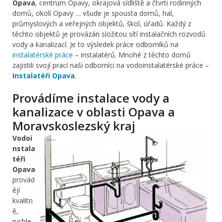
Opava
, centrum Opavy, okrajová sídliště a čtvrti rodinných
domů, okolí Opavy … všude je spousta domů, hal,
průmyslových a veřejných objektů, škol, úřadů. Každý z
těchto objektů je provázán složitou sítí instalačních rozvodů
vody a kanalizací. Je to výsledek práce odborníků na
instalatérské práce
– instalatérů. Mnohé z těchto domů
zajistili svojí prací naši odborníci na vodoinstalatérské práce –
Instalatéři Opava
.
Provádíme instalace vody a
kanalizace v oblasti Opava a
Moravskoslezský kraj
Vodoi
nstala
téři
Opava
provád
ějí
kvalitn
ě,
rychle,