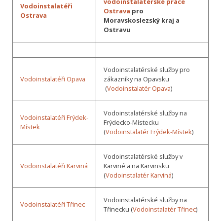
vodoinstalatérské práce
Vodoinstalatéři
Ostrava
pro
Ostrava
Moravskoslezský kraj a
Ostravu
Vodoinstalatérské služby pro
Vodoinstalatéři Opava
zákazníky na Opavsku
(
Vodoinstalatér Opava
)
Vodoinstalatérské služby na
Vodoinstalatéři Frýdek-
Frýdecko-Místecku
Místek
(
Vodoinstalatér Frýdek-Místek
)
Vodoinstalatérské služby v
Vodoinstalatéři Karviná
Karviné a na Karvinsku
(
Vodoinstalatér Karviná
)
Vodoinstalatérské služby na
Vodoinstalatéři Třinec
Třinecku (
Vodoinstalatér Třinec
)