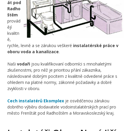
át pod
Radho
štěm
provád
ějí
kvalitn
ě,
rychle, levně a se zárukou veškeré
instalatérské práce v
oboru voda a kanalizace
.
Naši
vodaři
jsou kvalifikovaní odborníci s mnohaletými
zkušenostmi, pro něž je prioritou přání zákazníka,
následované dobrým pocitem z kvalitně odvedené práce s
ohledem na platné normy, zákonné požadavky a dobré
zvyklosti v oboru.
Cech instalatérů Ekomplex
je osvědčenou zárukou
dobrého výběru dodavatele vodoinstalatérských prací pro
město Frenštát pod Radhoštěm a Moravskoslezský kraj.