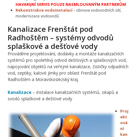
HAVARIJNÍ SERVIS POUZE NASMLOUVANÝM PARTNERŮM
Rekonstrukce vodoinstalací
– obnova vodovodních sítí,
modernizace vodovodů
Kanalizace Frenštát pod
Radhoštěm – systémy odvodů
splaškové a dešťové vody
Provádíme projektování, dodávky a montáže kanalizačních
systémů pro spolehlivý odvod dešťových a splaškových vod,
napojování objektů na veřejné kanalizace, čističky odpadních
vod, septiky, kalové jímky pro oblast Frenštát pod
Radhoštěm a Moravskoslezský kraj.
Kanalizace
– instalace kanalizačních systémů, okapů a
svodů splaškové a dešťové vody
Proj
ekt
ová
ní
kan