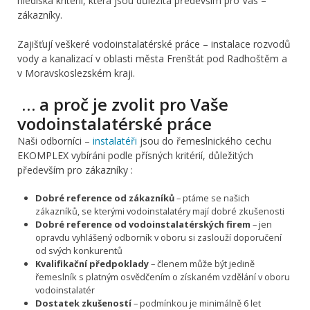
hlediska kritérií, která jsou důležitá především pro Vás –
zákazníky.
Zajišťují veškeré vodoinstalatérské práce – instalace rozvodů
vody a kanalizací v oblasti města Frenštát pod Radhoštěm a
v Moravskoslezském kraji.
… a proč je zvolit pro Vaše
vodoinstalatérské práce
Naši odborníci –
instalatéři
jsou do řemeslnického cechu
EKOMPLEX vybíráni podle přísných kritérií, důležitých
především pro zákazníky :
Dobré reference od zákazníků
– ptáme se našich
zákazníků, se kterými vodoinstalatéry mají dobré zkušenosti
Dobré reference od vodoinstalatérských firem
– jen
opravdu vyhlášený odborník v oboru si zaslouží doporučení
od svých konkurentů
Kvalifikační předpoklady
– členem může být jedině
řemeslník s platným osvědčením o získaném vzdělání v oboru
vodoinstalatér
Dostatek zkušeností
– podmínkou je minimálně 6 let