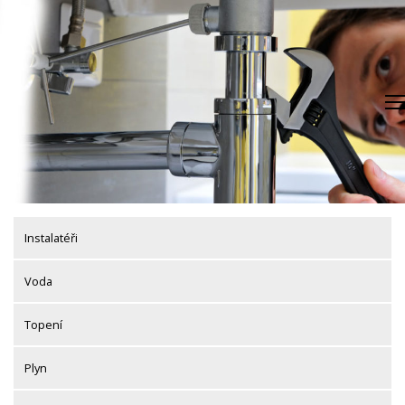
Skip
to
content
Instalatéři
Voda
Topení
Plyn