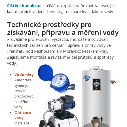
Čištění kanalizací
– čištění a zprůchodňování zanesených
kanalizačních vedení chemicky, mechanicky a tlakem vody
Technické prostředky pro
získávání, přípravu a měření vody
Provádíme projekování, výstavbu, montáže a oživování
technických zařízení pro čerpání, úpravu a ohřev vody ve
Frenštátu pod Radhoštěm a v Moravskoslezském kraji.
Zajišťujeme montáže a revize měřidel průtoků a spotřeby
vody.
Vodoměry
– montáže,
výměny,
revize
průtokovýc
h měřidel
vody
Ohřívače
vody
–
instalace,