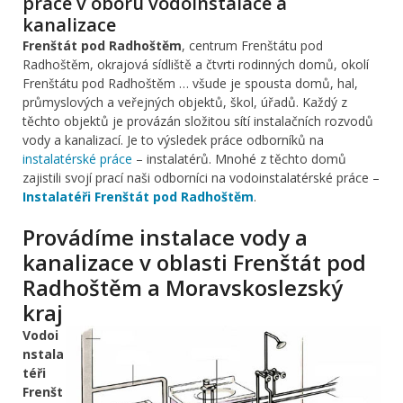
práce v oboru vodoinstalace a
kanalizace
Frenštát pod Radhoštěm
, centrum Frenštátu pod
Radhoštěm, okrajová sídliště a čtvrti rodinných domů, okolí
Frenštátu pod Radhoštěm … všude je spousta domů, hal,
průmyslových a veřejných objektů, škol, úřadů. Každý z
těchto objektů je provázán složitou sítí instalačních rozvodů
vody a kanalizací. Je to výsledek práce odborníků na
instalatérské práce
– instalatérů. Mnohé z těchto domů
zajistili svojí prací naši odborníci na vodoinstalatérské práce –
Instalatéři Frenštát pod Radhoštěm
.
Provádíme instalace vody a
kanalizace v oblasti Frenštát pod
Radhoštěm a Moravskoslezský
kraj
Vodoi
nstala
téři
Frenšt