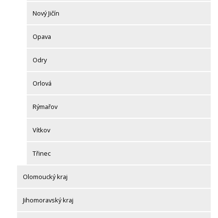
Nový Jičín
Opava
Odry
Orlová
Rýmařov
Vítkov
Třinec
Olomoucký kraj
Jihomoravský kraj