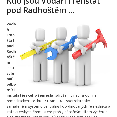
Kdo jsou Vodaři Frenštát
pod Radhoštěm …
Voda
ři
Fren
štát
pod
Radh
oště
m
jsou
vybr
aní
odbo
rníci
instalatérského řemesla
, sdružení v nadnárodním
řemeslnickém cechu
EKOMPLEX
– spotřebitelsky
zaměřeném systému centrálně koordinovaných řemeslníků a
instalatérských firem, které prošly náročným sítem výběru z