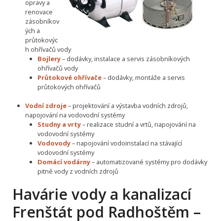
opravy a
renovace
zásobníkov
ých a
průtokovýc
h ohřívačů vody
Bojlery
– dodávky, instalace a servis zásobníkových
ohřívačů vody
Průtokové ohřívače
– dodávky, montáže a servis
průtokových ohřívačů
Vodní zdroje
– projektování a výstavba vodních zdrojů,
napojování na vodovodní systémy
Studny a vrty
– realizace studní a vrtů, napojování na
vodovodní systémy
Vodovody
– napojování vodoinstalací na stávající
vodovodní systémy
Domácí vodárny
– automatizované systémy pro dodávky
pitné vody z vodních zdrojů
Havárie vody a kanalizací
Frenštát pod Radhoštěm –