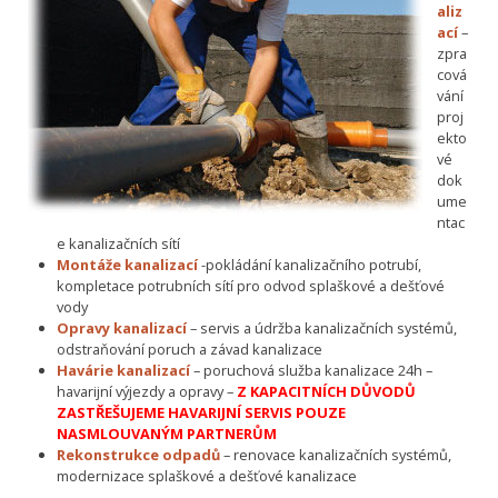
aliz
ací
–
zpra
cová
vání
proj
ekto
vé
dok
ume
ntac
e kanalizačních sítí
Montáže kanalizací
-pokládání kanalizačního potrubí,
kompletace potrubních sítí pro odvod splaškové a dešťové
vody
Opravy kanalizací
– servis a údržba kanalizačních systémů,
odstraňování poruch a závad kanalizace
Havárie kanalizací
– poruchová služba kanalizace 24h –
havarijní výjezdy a opravy –
Z KAPACITNÍCH DŮVODŮ
ZASTŘEŠUJEME HAVARIJNÍ SERVIS POUZE
NASMLOUVANÝM PARTNERŮM
Rekonstrukce odpadů
– renovace kanalizačních systémů,
modernizace splaškové a dešťové kanalizace