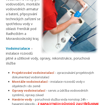
vodovodům, montáže
vodovodních armatur
a baterií, připojování
technických zařízení se
spotřebou vody v
oblasti Frenštát pod
Radhoštěm a
Moravskoslezský kraj.
Vodoinstalace
–
instalace rozvodů
pitné a užitkové vody, opravy, rekonstrukce, poruchová
služba
Projektování vodoinstalací
– zpracovávání projektových
dokumentací vodoinstalací
Montáže vodoinstalací
– instalace rozvodů vody v
objektech i do země
Opravy vodoinstalací
– servis a údržba vodovodních
systémů, opravy závad
Havárie vody
– poruchová služba voda nonstop 24h –
havarijní výjezdy –
Z KAPACITNÍCH DŮVODŮ ZASTŘEŠUJEME