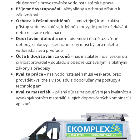
zkušeností s provozováním vodoinstalatérské praxe
Příjemné vystupování
– vždy vlídný a ochotný přístup k
zákazníkovi
Ochota k řešení problémů
– samozřejmý konstruktivní
přístup vodoinstalatéra, když něco nevyjde podle očekávání
nebo nastane reklamace
Dodržování dohod a cen
– písemné i ústně uzavřené
dohody, smlouvy a sjednané ceny musí být pro našeho
vodoinstalatéra prvořadé
Úcta k dodržování zákonů
– náš instalatér musí veškerou
činnost provádět v souladu s obecně uznávanými a platnými
zákony a předpisy
Kvalita práce
– naši vodoinstalatéři musí veškerou práci
provádět kvalitně a v souladu s doporučenými postupy a
technologiemi
Kvalita materiálu
– přísný důraz na používání jen kvalitních a
vysokojakostních materiálů a jejich doporučených kombinací a
aplikací