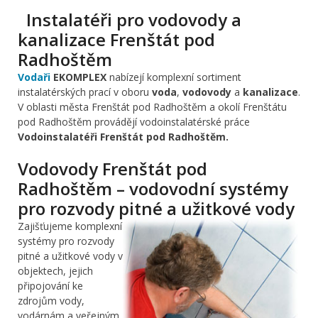
Instalatéři pro vodovody a
kanalizace Frenštát pod
Radhoštěm
Vodaři
EKOMPLEX
nabízejí komplexní sortiment
instalatérských prací v oboru
voda
,
vodovody
a
kanalizace
.
V oblasti města Frenštát pod Radhoštěm a okolí Frenštátu
pod Radhoštěm provádějí vodoinstalatérské práce
Vodoinstalatéři Frenštát pod Radhoštěm.
Vodovody Frenštát pod
Radhoštěm – vodovodní systémy
pro rozvody pitné a užitkové vody
Zajišťujeme komplexní
systémy pro rozvody
pitné a užitkové vody v
objektech, jejich
připojování ke
zdrojům vody,
vodárnám a veřejným