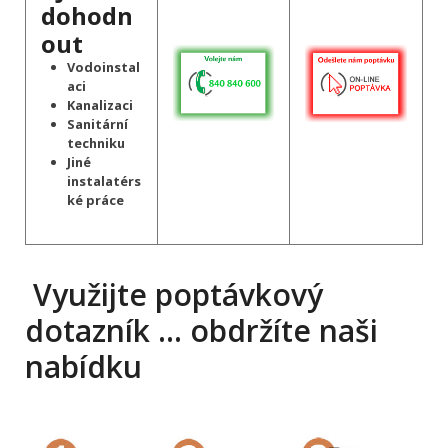
dohodn
out
Vodoinstal
aci
Kanalizaci
Sanitární
techniku
Jiné
instalatérs
ké práce
Využijte poptávkový
dotazník … obdržíte naši
nabídku