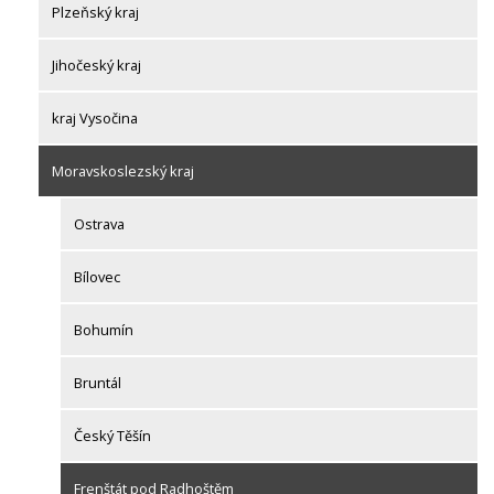
Plzeňský kraj
Jihočeský kraj
kraj Vysočina
Moravskoslezský kraj
Ostrava
Bílovec
Bohumín
Bruntál
Český Těšín
Frenštát pod Radhoštěm