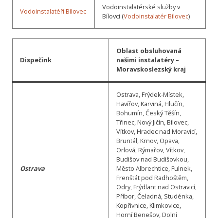
Vodoinstalatérské služby v
Vodoinstalatéři Bílovec
Bílovci (
Vodoinstalatér Bílovec
)
Oblast obsluhovaná
Dispečink
našimi instalatéry –
Moravskoslezský kraj
Ostrava, Frýdek-Místek,
Havířov, Karviná, Hlučín,
Bohumín, Český Těšín,
Třinec, Nový Jičín, Bílovec,
Vítkov, Hradec nad Moravicí,
Bruntál, Krnov, Opava,
Orlová, Rýmařov, Vítkov,
Budišov nad Budišovkou,
Ostrava
Město Albrechtice, Fulnek,
Frenštát pod Radhoštěm,
Odry, Frýdlant nad Ostravicí,
Příbor, Čeladná, Studénka,
Kopřivnice, Klimkovice,
Horní Benešov, Dolní