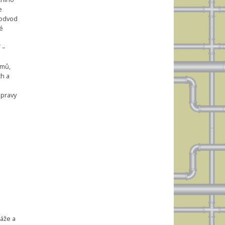
e
 odvod
é
í
–
émů,
h a
opravy
táže a