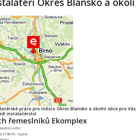
stalatéři Okres Blansko a okolí
alatérské práce pro město Okres Blansko a okolní obce pro Vás
dí instalatérství
ch řemeslníků Ekomplex
tativní sídlo:
ká 2158/61, Opava