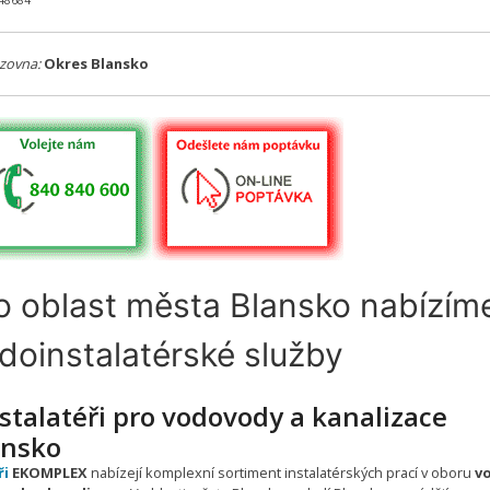
648684
zovna:
Okres Blansko
o oblast města Blansko nabízím
doinstalatérské služby
stalatéři pro vodovody a kanalizace
ansko
ři
EKOMPLEX
nabízejí komplexní sortiment instalatérských prací v oboru
v