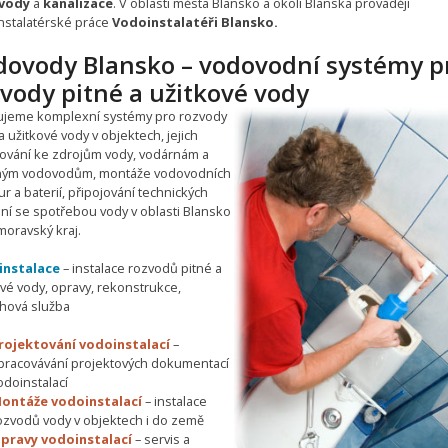
vody
a
kanalizace
. V oblasti města Blansko a okolí Blanska provádějí
nstalatérské práce
Vodoinstalatéři Blansko.
dovody Blansko – vodovodní systémy p
vody pitné a užitkové vody
ťujeme komplexní systémy pro rozvody
a užitkové vody v objektech, jejich
jování ke zdrojům vody, vodárnám a
ným vodovodům, montáže vodovodních
r a baterií, připojování technických
ení se spotřebou vody v oblasti Blansko
moravský kraj.
instalace
– instalace rozvodů pitné a
ové vody, opravy, rekonstrukce,
hová služba
rojektování vodoinstalací
–
pracovávání projektových dokumentací
odoinstalací
ontáže vodoinstalací
– instalace
ozvodů vody v objektech i do země
pravy vodoinstalací
– servis a