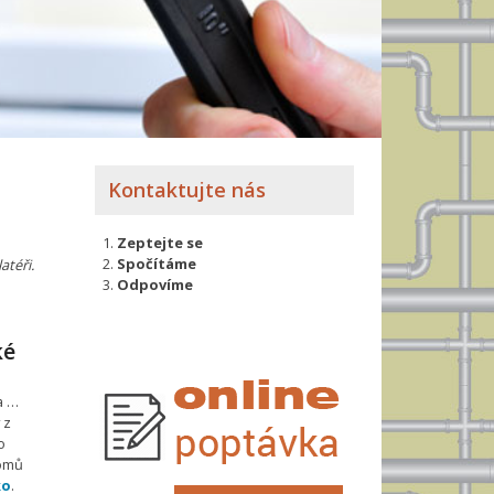
Kontaktujte nás
Zeptejte se
Spočítáme
atéři.
Odpovíme
ké
a …
 z
o
domů
ko
.