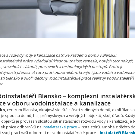
lace a rozvody vody a kanalizace patří ke každému domu v Blansku.
nstalatérské práce vyžadují důkladnou znalost řemesla, nových technologií,
, stavebních zákonů, pracovních a technologických postupů. Proto je
řejmostí přenechat tuto práci odborníkům, kterými jsou vodaři a vodoinstal
sti Blansko a okolí všechny vodoinstalatérské práce realizují Vodoinstalatéři
ko.
oinstalatéři Blansko – komplexní instalatérs
ce v oboru vodoinstalace a kanalizace
sko
, centrum Blanska, okrajová sídliště a čtvrti rodinných domů, okolí Blansk
 je spousta domů, hal, průmyslových a veřejných objektů, škol, úřadů. Každý
 objektů je provázán složitou sítí instalačních rozvodů vody a kanalizací. Je t
dek práce odborníků na
instalatérské práce
– instalatérů. Mnohé z těchto 
ili svojí prací naši odborníci na vodoinstalatérské práce –
Instalatéři Blans