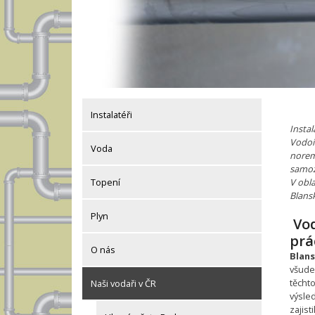
Instalatéři
Insta
Vodoi
Voda
norem
samoz
V obla
Topení
Blans
Plyn
Vod
prá
O nás
Blan
všude
těchto
Naši vodaři v ČR
výsle
zajist