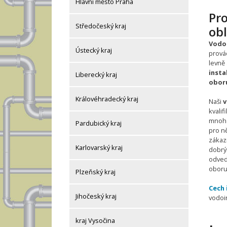
Hlavní město Praha
Pro
Středočeský kraj
obl
Vodoi
Ústecký kraj
provád
levně
insta
Liberecký kraj
oboru
Královéhradecký kraj
Naši
v
kvalif
mnoha
Pardubický kraj
pro ně
zákaz
Karlovarský kraj
dobrý
odved
oboru
Plzeňský kraj
Cech 
Jihočeský kraj
vodoi
kraj Vysočina