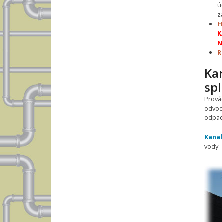
ú
z
H
K
N
R
Ka
sp
Prová
odvod
odpadn
Kanal
vody