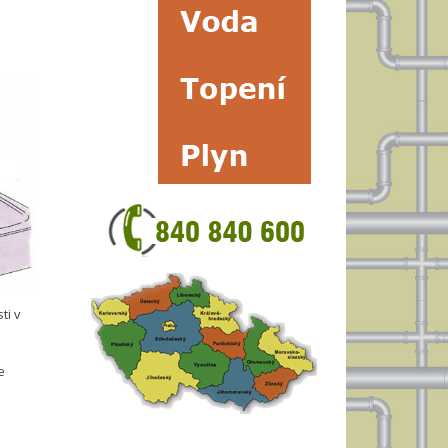
ti v
e