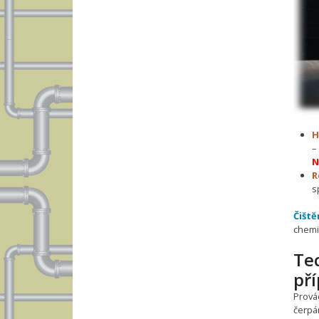
H
–
N
R
s
Čiště
chemi
Tec
př
Prová
čerpá