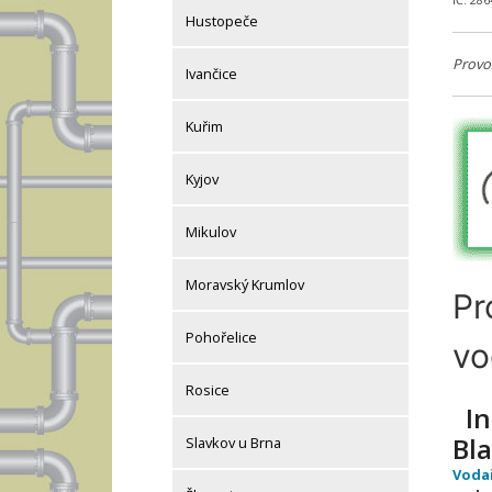
IČ: 28
Hustopeče
Provo
Ivančice
Kuřim
Kyjov
Mikulov
Moravský Krumlov
Pr
Pohořelice
vo
Rosice
In
Bl
Slavkov u Brna
Voda