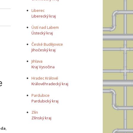
Liberec
Liberecký kraj
Ústí nad Labem
Ústecký kraj
České Budějovice
Jihočeský kraj
Jihlava
Kraj Vysočina
Hradec Králové
e
Královéhradecký kraj
Pardubice
Pardubický kraj
Zlín
Zlínský kraj
oda
,