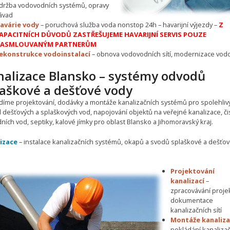
držba vodovodních systémů, opravy
ávad
avárie vody
– poruchová služba voda nonstop 24h – havarijní výjezdy –
Z
APACITNÍCH DŮVODŮ ZASTŘEŠUJEME HAVARIJNÍ SERVIS POUZE
ASMLOUVANÝM PARTNERŮM
ekonstrukce vodoinstalací
– obnova vodovodních sítí, modernizace vo
nalizace Blansko – systémy odvodů
laškové a dešťové vody
díme projektování, dodávky a montáže kanalizačních systémů pro spolehliv
 dešťových a splaškových vod, napojování objektů na veřejné kanalizace, čis
ích vod, septiky, kalové jímky pro oblast Blansko a Jihomoravský kraj.
izace
– instalace kanalizačních systémů, okapů a svodů splaškové a dešťo
Projektování
kanalizací
–
zpracovávání proje
dokumentace
kanalizačních sítí
Montáže kanaliza
pokládání kanaliza