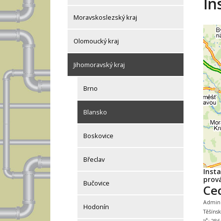
In
Moravskoslezský kraj
Olomoucký kraj
Jihomoravský kraj
Brno
Blansko
Boskovice
Břeclav
Inst
prová
Bučovice
Ce
Adminis
Hodonín
Těšíns