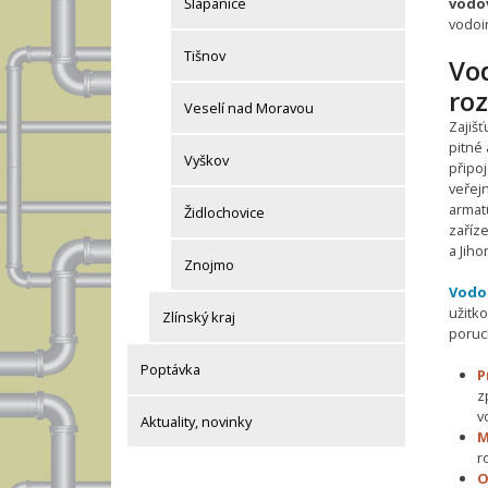
vodo
Šlapanice
vodoi
Tišnov
Vo
roz
Veselí nad Moravou
Zajiš
pitné 
Vyškov
připo
veřej
armatu
Židlochovice
zaříz
a Jiho
Znojmo
Vodo
užitk
Zlínský kraj
poruc
Poptávka
P
z
v
Aktuality, novinky
M
r
O