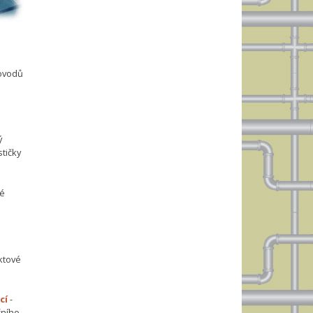
dovodů
ý
tičky
vé
ktové
cí
-
čního