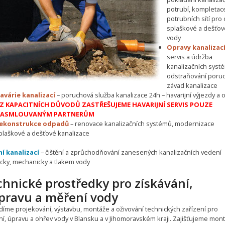
potrubí, kompletac
potrubních sítí pro
splaškové a dešťov
vody
Opravy kanalizac
servis a údržba
kanalizačních syst
odstraňování poruc
závad kanalizace
avárie kanalizací
– poruchová služba kanalizace 24h – havarijní výjezdy a 
Z KAPACITNÍCH DŮVODŮ ZASTŘEŠUJEME HAVARIJNÍ SERVIS POUZE
ASMLOUVANÝM PARTNERŮM
ekonstrukce odpadů
– renovace kanalizačních systémů, modernizace
plaškové a dešťové kanalizace
ní kanalizací
– čištění a zprůchodňování zanesených kanalizačních vedení
cky, mechanicky a tlakem vody
hnické prostředky pro získávání,
ípravu a měření vody
díme projekování, výstavbu, montáže a oživování technických zařízení pro
ní, úpravu a ohřev vody v Blansku a v Jihomoravském kraji. Zajišťujeme mon