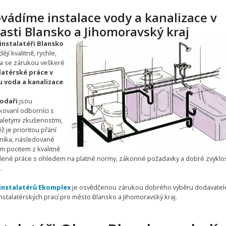
vádíme instalace vody a kanalizace v
asti Blansko a Jihomoravský kraj
nstalatéři Blansko
ějí kvalitně, rychle,
 a se zárukou veškeré
latérské práce v
 voda a kanalizace
.
odaři
jsou
ikovaní odborníci s
letými zkušenostmi,
ž je prioritou přání
níka, následované
m pocitem z kvalitně
ené práce s ohledem na platné normy, zákonné požadavky a dobré zvyklos
.
instalatérů Ekomplex
je osvědčenou zárukou dobrého výběru dodavatel
nstalatérských prací pro město Blansko a Jihomoravský kraj.