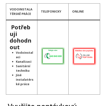
VODOINSTALA
TELEFONICKY
ONLINE
TÉRSKÉ PRÁCE
Potřeb
uji
dohodn
out
Vodoinstal
aci
Kanalizaci
Sanitární
techniku
Jiné
instalatérs
ké práce