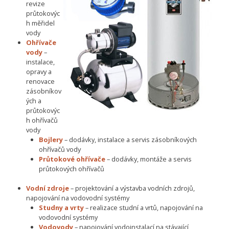
revize
průtokovýc
h měřidel
vody
Ohřívače
vody
–
instalace,
opravy a
renovace
zásobníkov
ých a
průtokovýc
h ohřívačů
vody
Bojlery
– dodávky, instalace a servis zásobníkových
ohřívačů vody
Průtokové ohřívače
– dodávky, montáže a servis
průtokových ohřívačů
Vodní zdroje
– projektování a výstavba vodních zdrojů,
napojování na vodovodní systémy
Studny a vrty
– realizace studní a vrtů, napojování na
vodovodní systémy
Vodovody
– napojování vodoinstalací na stávající