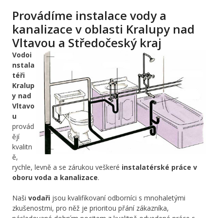
Provádíme instalace vody a
kanalizace v oblasti Kralupy nad
Vltavou a Středočeský kraj
Vodoi
nstala
téři
Kralup
y nad
Vltavo
u
provád
ějí
kvalitn
ě,
rychle, levně a se zárukou veškeré
instalatérské práce v
oboru voda a kanalizace
.
Naši
vodaři
jsou kvalifikovaní odborníci s mnohaletými
zkušenostmi, pro něž je prioritou přání zákazníka,