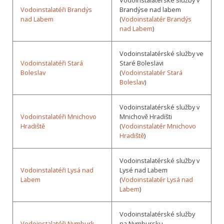
Vodoinstalatérské služby v
Vodoinstalatéři Brandýs
Brandýse nad labem
nad Labem
(
Vodoinstalatér Brandýs
nad Labem
)
Vodoinstalatérské služby ve
Vodoinstalatéři Stará
Staré Boleslavi
Boleslav
(
Vodoinstalatér Stará
Boleslav
)
Vodoinstalatérské služby v
Vodoinstalatéři Mnichovo
Mnichově Hradišti
Hradiště
(
Vodoinstalatér Mnichovo
Hradiště
)
Vodoinstalatérské služby v
Vodoinstalatéři Lysá nad
Lysé nad Labem
Labem
(
Vodoinstalatér Lysá nad
Labem
)
Vodoinstalatérské služby
Vodoinstalatéři Nymburk
na Nymbursku