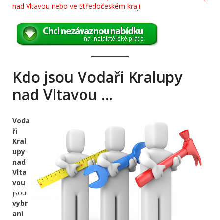
nad Vltavou nebo ve Středočeském kraji.
Kdo jsou Vodaři Kralupy
nad Vltavou …
Voda
ři
Kral
upy
nad
Vlta
vou
jsou
vybr
aní