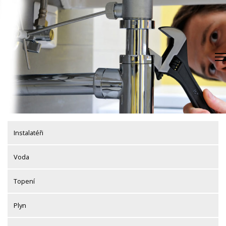
Skip
to
content
Instalatéři
Voda
Topení
Plyn