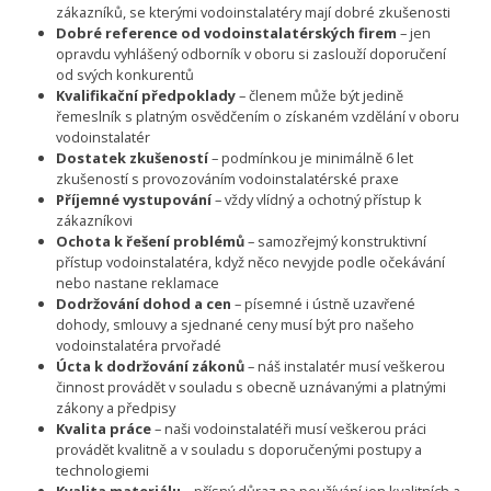
zákazníků, se kterými vodoinstalatéry mají dobré zkušenosti
Dobré reference od vodoinstalatérských firem
– jen
opravdu vyhlášený odborník v oboru si zaslouží doporučení
od svých konkurentů
Kvalifikační předpoklady
– členem může být jedině
řemeslník s platným osvědčením o získaném vzdělání v oboru
vodoinstalatér
Dostatek zkušeností
– podmínkou je minimálně 6 let
zkušeností s provozováním vodoinstalatérské praxe
Příjemné vystupování
– vždy vlídný a ochotný přístup k
zákazníkovi
Ochota k řešení problémů
– samozřejmý konstruktivní
přístup vodoinstalatéra, když něco nevyjde podle očekávání
nebo nastane reklamace
Dodržování dohod a cen
– písemné i ústně uzavřené
dohody, smlouvy a sjednané ceny musí být pro našeho
vodoinstalatéra prvořadé
Úcta k dodržování zákonů
– náš instalatér musí veškerou
činnost provádět v souladu s obecně uznávanými a platnými
zákony a předpisy
Kvalita práce
– naši vodoinstalatéři musí veškerou práci
provádět kvalitně a v souladu s doporučenými postupy a
technologiemi