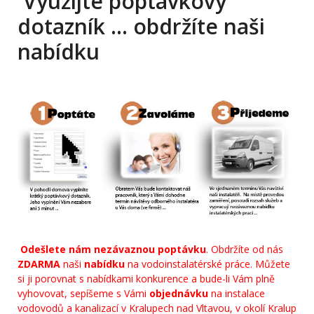
Využijte poptávkový
dotazník … obdržíte naši
nabídku
Odešlete nám nezávaznou poptávku
. Obdržíte od nás
ZDARMA
naši
nabídku
na vodoinstalatérské práce. Můžete
si ji porovnat s nabídkami konkurence a bude-li Vám plně
vyhovovat, sepíšeme s Vámi
objednávku
na instalace
vodovodů a kanalizací v Kralupech nad Vltavou, v okolí Kralup