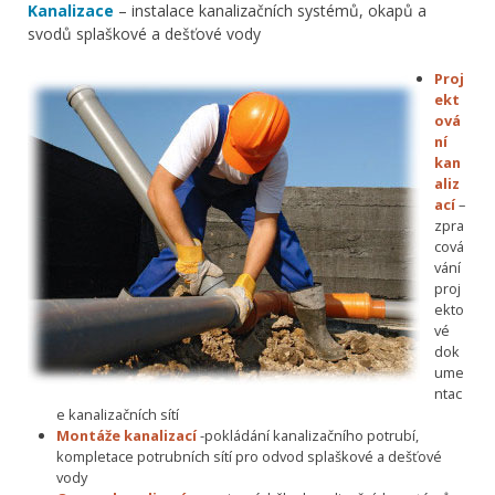
Kanalizace
– instalace kanalizačních systémů, okapů a
svodů splaškové a dešťové vody
Proj
ekt
ová
ní
kan
aliz
ací
–
zpra
cová
vání
proj
ekto
vé
dok
ume
ntac
e kanalizačních sítí
Montáže kanalizací
-pokládání kanalizačního potrubí,
kompletace potrubních sítí pro odvod splaškové a dešťové
vody