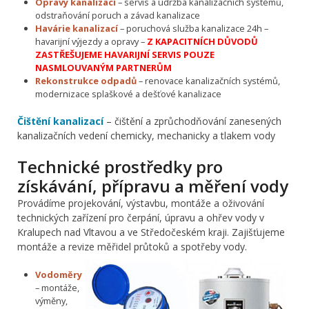
Opravy kanalizací
– servis a údržba kanalizačních systémů,
odstraňování poruch a závad kanalizace
Havárie kanalizací
– poruchová služba kanalizace 24h –
havarijní výjezdy a opravy –
Z KAPACITNÍCH DŮVODŮ
ZASTŘEŠUJEME HAVARIJNÍ SERVIS POUZE
NASMLOUVANÝM PARTNERŮM
Rekonstrukce odpadů
– renovace kanalizačních systémů,
modernizace splaškové a dešťové kanalizace
Čištění kanalizací
– čištění a zprůchodňování zanesených
kanalizačních vedení chemicky, mechanicky a tlakem vody
Technické prostředky pro
získávání, přípravu a měření vody
Provádíme projekování, výstavbu, montáže a oživování
technických zařízení pro čerpání, úpravu a ohřev vody v
Kralupech nad Vltavou a ve Středočeském kraji. Zajišťujeme
montáže a revize měřidel průtoků a spotřeby vody.
Vodoměry
– montáže,
výměny,