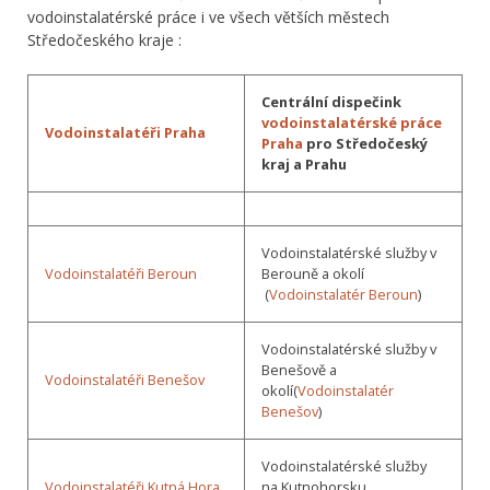
vodoinstalatérské práce i ve všech větších městech
Středočeského kraje :
Centrální dispečink
vodoinstalatérské práce
Vodoinstalatéři Praha
Praha
pro Středočeský
kraj a Prahu
Vodoinstalatérské služby v
Vodoinstalatéři Beroun
Berouně a okolí
(
Vodoinstalatér Beroun
)
Vodoinstalatérské služby v
Benešově a
Vodoinstalatéři Benešov
okolí(
Vodoinstalatér
Benešov
)
Vodoinstalatérské služby
Vodoinstalatéři Kutná Hora
na Kutnohorsku