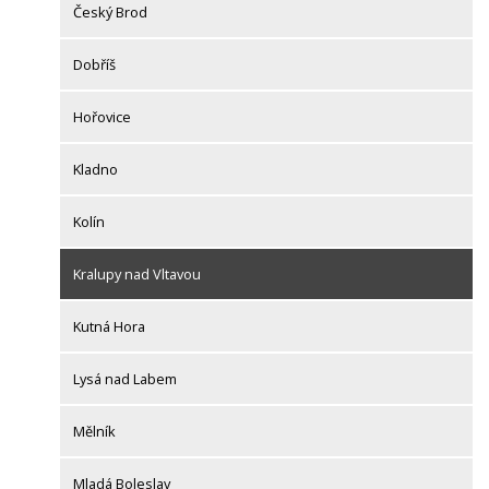
Český Brod
Dobříš
Hořovice
Kladno
Kolín
Kralupy nad Vltavou
Kutná Hora
Lysá nad Labem
Mělník
Mladá Boleslav