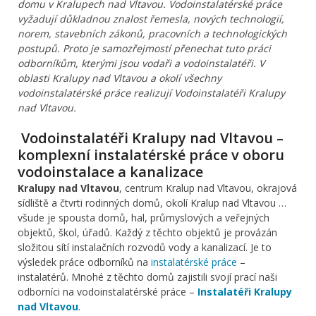
domu v Kralupech nad Vltavou. Vodoinstalatérské práce
vyžadují důkladnou znalost řemesla, nových technologií,
norem, stavebních zákonů, pracovních a technologických
postupů. Proto je samozřejmostí přenechat tuto práci
odborníkům, kterými jsou vodaři a vodoinstalatéři. V
oblasti Kralupy nad Vltavou a okolí všechny
vodoinstalatérské práce realizují Vodoinstalatéři Kralupy
nad Vltavou.
Vodoinstalatéři Kralupy nad Vltavou –
komplexní instalatérské práce v oboru
vodoinstalace a kanalizace
Kralupy nad Vltavou
, centrum Kralup nad Vltavou, okrajová
sídliště a čtvrti rodinných domů, okolí Kralup nad Vltavou …
všude je spousta domů, hal, průmyslových a veřejných
objektů, škol, úřadů. Každý z těchto objektů je provázán
složitou sítí instalačních rozvodů vody a kanalizací. Je to
výsledek práce odborníků na
instalatérské práce
–
instalatérů. Mnohé z těchto domů zajistili svojí prací naši
odborníci na vodoinstalatérské práce –
Instalatéři Kralupy
nad Vltavou
.