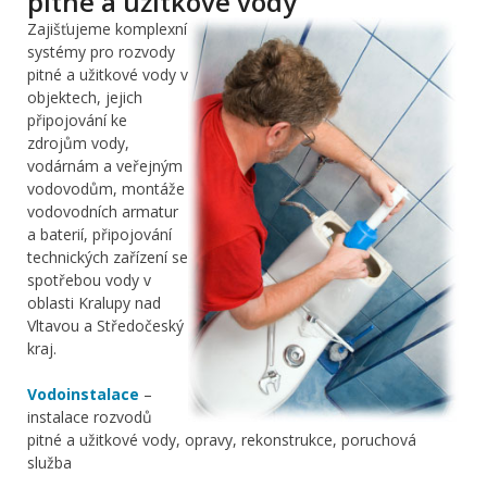
pitné a užitkové vody
Zajišťujeme komplexní
systémy pro rozvody
pitné a užitkové vody v
objektech, jejich
připojování ke
zdrojům vody,
vodárnám a veřejným
vodovodům, montáže
vodovodních armatur
a baterií, připojování
technických zařízení se
spotřebou vody v
oblasti Kralupy nad
Vltavou a Středočeský
kraj.
Vodoinstalace
–
instalace rozvodů
pitné a užitkové vody, opravy, rekonstrukce, poruchová
služba