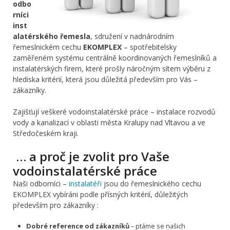
odbo
rníci
inst
alatérského řemesla
, sdružení v nadnárodním
řemeslnickém cechu
EKOMPLEX
– spotřebitelsky
zaměřeném systému centrálně koordinovaných řemeslníků a
instalatérských firem, které prošly náročným sítem výběru z
hlediska kritérií, která jsou důležitá především pro Vás –
zákazníky.
Zajišťují veškeré vodoinstalatérské práce – instalace rozvodů
vody a kanalizací v oblasti města Kralupy nad Vltavou a ve
Středočeském kraji.
… a proč je zvolit pro Vaše
vodoinstalatérské práce
Naši odborníci –
instalatéři
jsou do řemeslnického cechu
EKOMPLEX vybíráni podle přísných kritérií, důležitých
především pro zákazníky :
Dobré reference od zákazníků
– ptáme se našich