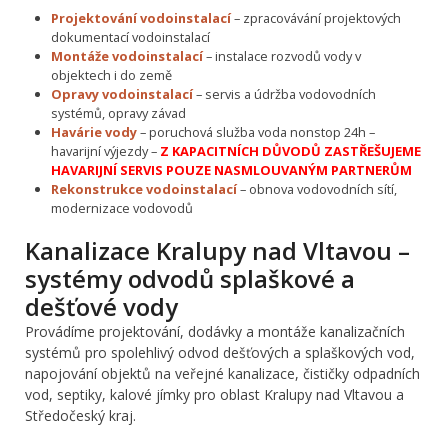
Projektování vodoinstalací
– zpracovávání projektových
dokumentací vodoinstalací
Montáže vodoinstalací
– instalace rozvodů vody v
objektech i do země
Opravy vodoinstalací
– servis a údržba vodovodních
systémů, opravy závad
Havárie vody
– poruchová služba voda nonstop 24h –
havarijní výjezdy –
Z KAPACITNÍCH DŮVODŮ ZASTŘEŠUJEME
HAVARIJNÍ SERVIS POUZE NASMLOUVANÝM PARTNERŮM
Rekonstrukce vodoinstalací
– obnova vodovodních sítí,
modernizace vodovodů
Kanalizace Kralupy nad Vltavou –
systémy odvodů splaškové a
dešťové vody
Provádíme projektování, dodávky a montáže kanalizačních
systémů pro spolehlivý odvod dešťových a splaškových vod,
napojování objektů na veřejné kanalizace, čističky odpadních
vod, septiky, kalové jímky pro oblast Kralupy nad Vltavou a
Středočeský kraj.