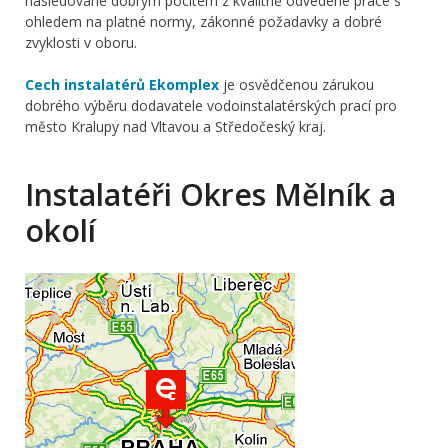
následované dobrým pocitem z kvalitně odvedené práce s
ohledem na platné normy, zákonné požadavky a dobré
zvyklosti v oboru.
Cech instalatérů Ekomplex
je osvědčenou zárukou
dobrého výběru dodavatele vodoinstalatérských prací pro
město Kralupy nad Vltavou a Středočeský kraj.
Instalatéři Okres Mělník a
okolí