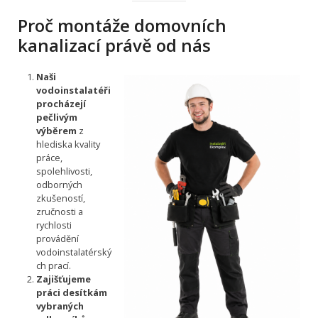
Proč montáže domovních
kanalizací právě od nás
Naši
vodoinstalatéři
procházejí
pečlivým
výběrem
z
hlediska kvality
práce,
spolehlivosti,
odborných
zkušeností,
zručnosti a
rychlosti
provádění
vodoinstalatérský
ch prací.
Zajišťujeme
práci desítkám
vybraných