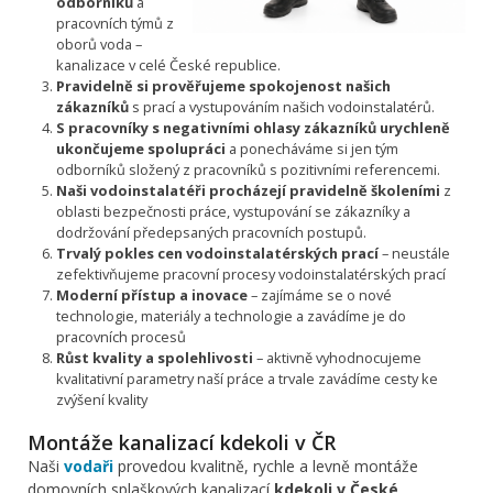
odborníků
a
pracovních týmů z
oborů voda –
kanalizace v celé České republice.
Pravidelně si prověřujeme spokojenost našich
zákazníků
s prací a vystupováním našich vodoinstalatérů.
S pracovníky s negativními ohlasy zákazníků urychleně
ukončujeme spolupráci
a ponecháváme si jen tým
odborníků složený z pracovníků s pozitivními referencemi.
Naši vodoinstalatéři procházejí pravidelně školeními
z
oblasti bezpečnosti práce, vystupování se zákazníky a
dodržování předepsaných pracovních postupů.
Trvalý pokles cen vodoinstalatérských prací
– neustále
zefektivňujeme pracovní procesy vodoinstalatérských prací
Moderní přístup a inovace
– zajímáme se o nové
technologie, materiály a technologie a zavádíme je do
pracovních procesů
Růst kvality a spolehlivosti
– aktivně vyhodnocujeme
kvalitativní parametry naší práce a trvale zavádíme cesty ke
zvýšení kvality
Montáže kanalizací kdekoli v ČR
Naši
vodaři
provedou kvalitně, rychle a levně montáže
domovních splaškových kanalizací
kdekoli v České