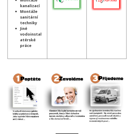
Montáže
kanalizací
Montáže
sanitární
techniky
Jiné
vodoinstal
atérské
práce