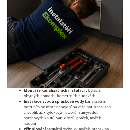
Montáže kanalizačních instalací
v bytech,
obytných domech i komerčních budovách
Instalace svodů splaškové vody
kanalizačním
potrubím od místa napojení na veřejnou kanalizaci
či septik až k výtokovým otvorům umývadel,
sprchových koutů, van, dřezů, praček, myček
nádobí
Připojování
sanitární techniky, myček, praček na