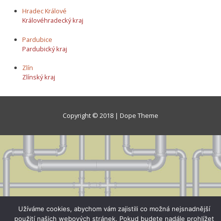
Hradec Králové
Královéhradecký kraj
Pardubice
Pardubický kraj
Zlín
Zlínský kraj
Copyright © 2018 | Dope Theme
Užíváme cookies, abychom vám zajistili co možná nejsnadnější
použití našich webových stránek. Pokud budete nadále prohlížet