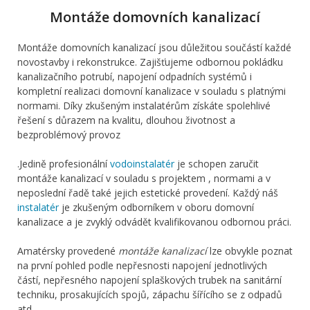
Montáže domovních kanalizací
Montáže domovních kanalizací jsou důležitou součástí každé
novostavby i rekonstrukce. Zajišťujeme odbornou pokládku
kanalizačního potrubí, napojení odpadních systémů i
kompletní realizaci domovní kanalizace v souladu s platnými
normami. Díky zkušeným instalatérům získáte spolehlivé
řešení s důrazem na kvalitu, dlouhou životnost a
bezproblémový provoz
.Jedině profesionální
vodoinstalatér
je schopen zaručit
montáže kanalizací v souladu s projektem , normami a v
neposlední řadě také jejich estetické provedení. Každý náš
instalatér
je zkušeným odborníkem v oboru domovní
kanalizace a je zvyklý odvádět kvalifikovanou odbornou práci.
Amatérsky provedené
montáže kanalizací
lze obvykle poznat
na první pohled podle nepřesnosti napojení jednotlivých
částí, nepřesného napojení splaškových trubek na sanitární
techniku, prosakujících spojů, zápachu šířícího se z odpadů
atd.