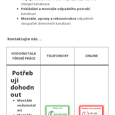
stávající kanalizace
Pokládání a montáže odpadního potrubí
kanalizací
Montáže, opravy a rekonstrukce
odpadních
stoupaček domovních kanalizací
Kontaktujte nás …
VODOINSTALA
TELEFONICKY
ONLINE
TÉRSKÉ PRÁCE
Potřeb
uji
dohodn
out
Montáže
vodoinstal
ací