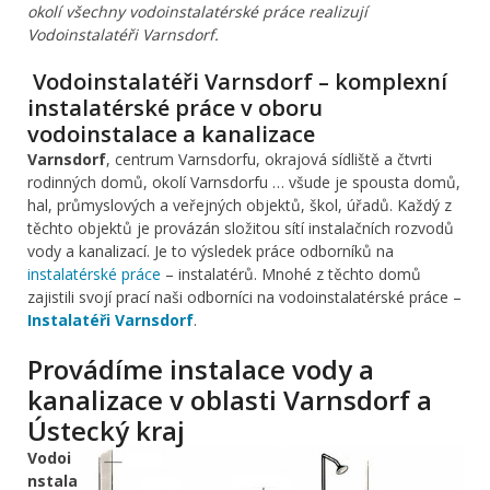
okolí všechny vodoinstalatérské práce realizují
Vodoinstalatéři Varnsdorf.
Vodoinstalatéři Varnsdorf – komplexní
instalatérské práce v oboru
vodoinstalace a kanalizace
Varnsdorf
, centrum Varnsdorfu, okrajová sídliště a čtvrti
rodinných domů, okolí Varnsdorfu … všude je spousta domů,
hal, průmyslových a veřejných objektů, škol, úřadů. Každý z
těchto objektů je provázán složitou sítí instalačních rozvodů
vody a kanalizací. Je to výsledek práce odborníků na
instalatérské práce
– instalatérů. Mnohé z těchto domů
zajistili svojí prací naši odborníci na vodoinstalatérské práce –
Instalatéři Varnsdorf
.
Provádíme instalace vody a
kanalizace v oblasti Varnsdorf a
Ústecký kraj
Vodoi
nstala