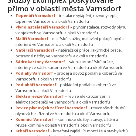
přímo v oblastí města Varnsdorf
Topenáři Varnsdorf
– instalace vytápění, rozvody tepla,
topení ve Varnsdorfu a okolí Varnsdorfu
Plynoinstalatéři Varnsdorf
– plynoinstalace, rozvody plynu
v objektech ve Varnsdorfu a okolí Varnsdorfu
Malíři Varnsdorf
– malířské služby, malování pokojů, bytů a
interiérů ve Varnsdorfu a okolí Varnsdorfu
Natěrači Varnsdorf
– natěračské práce, lakýrnické práce,
ochranné nátěry ve Varnsdorfu a okolí Varnsdorfu
Sádrokartony Varnsdorf
– sádrokartonářské práce,
interiéry ze sádrokartonu ve Varnsdorfu a okolí Varnsdorfu
Podlahy Varnsdorf
– prodej a dovoz podlah a koberců ve
Varnsdorfu a okolí Varnsdorfu
Podlaháři Varnsdorf
– pokládání podlah a koberců ve
Varnsdorfu a okolí Varnsdorfu
Elektrorevize Varnsdorf
– revize elektrozařízení a
elektrospotřebičů ve Varnsdorfu a okolí Varnsdorfu
Revize plynových zařízení Varnsdorf
– revize všech druhů
plynových zařízení ve Varnsdorfu a okolí Varnsdorfu
Kominíci Varnsdorf
– kominické služby, stavby, čištění a
revize komínů v oblasti Varnsdorf a okolí Varnsdorfu
Krbaři Varnsdorf
– krbařství zajišťující montáže a stavby krbů