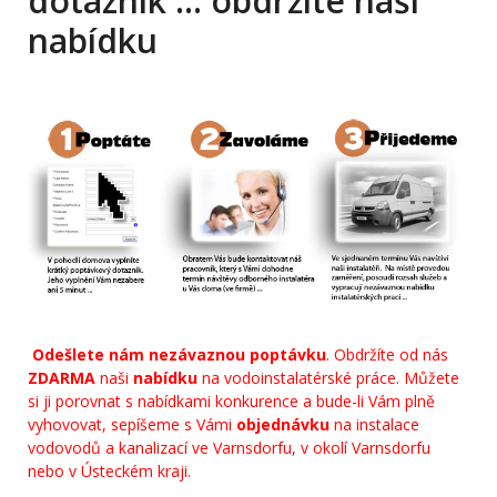
dotazník … obdržíte naši
nabídku
Odešlete nám nezávaznou poptávku
. Obdržíte od nás
ZDARMA
naši
nabídku
na vodoinstalatérské práce. Můžete
si ji porovnat s nabídkami konkurence a bude-li Vám plně
vyhovovat, sepíšeme s Vámi
objednávku
na instalace
vodovodů a kanalizací ve Varnsdorfu, v okolí Varnsdorfu
nebo v Ústeckém kraji.