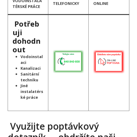
VODOINSTALA
TELEFONICKY
ONLINE
TÉRSKÉ PRÁCE
Potřeb
uji
dohodn
out
Vodoinstal
aci
Kanalizaci
Sanitární
techniku
Jiné
instalatérs
ké práce
Využijte poptávkový