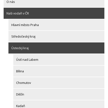
O nás
Naši vodaři v ČR
Hlavní město Praha
Středočeský kraj
Ústecký kraj
Ústí nad Labem
Bílina
Chomutov
Děčín
Kadaň