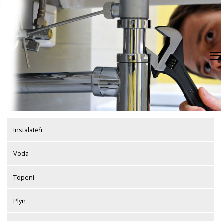
Skip
to
content
Instalatéři
Voda
Topení
Plyn