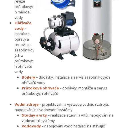
revize
průtokovýc
h měřidel
vody
Ohřívače
vody
–
instalace,
opravy a
renovace
zásobníkov
ých a
průtokovýc
h ohřívačů
vody
Bojlery
– dodávky, instalace a servis zásobníkových
ohřívačů vody
Průtokové ohřívače
– dodávky, montáže a servis
průtokových ohřívačů
Vodní zdroje
– projektování a výstavba vodních zdrojů,
napojování na vodovodní systémy
Studny a vrty
– realizace studní a vrtů, napojování na
vodovodní systémy
Vodovody
– napojování vodoinstalací na stávající