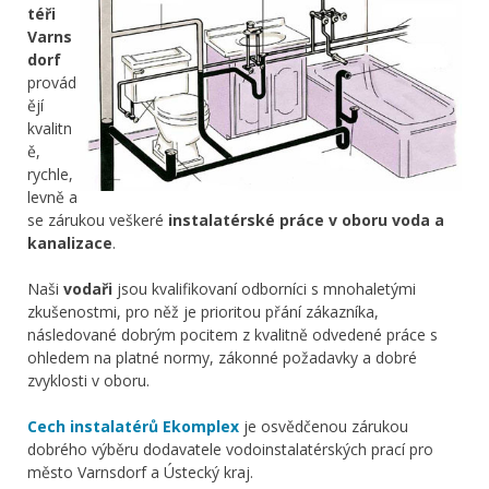
téři
Varns
dorf
provád
ějí
kvalitn
ě,
rychle,
levně a
se zárukou veškeré
instalatérské práce v oboru voda a
kanalizace
.
Naši
vodaři
jsou kvalifikovaní odborníci s mnohaletými
zkušenostmi, pro něž je prioritou přání zákazníka,
následované dobrým pocitem z kvalitně odvedené práce s
ohledem na platné normy, zákonné požadavky a dobré
zvyklosti v oboru.
Cech instalatérů Ekomplex
je osvědčenou zárukou
dobrého výběru dodavatele vodoinstalatérských prací pro
město Varnsdorf a Ústecký kraj.