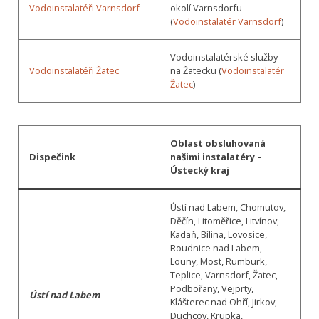
Vodoinstalatéři Varnsdorf
okolí Varnsdorfu
(
Vodoinstalatér Varnsdorf
)
Vodoinstalatérské služby
Vodoinstalatéři Žatec
na Žatecku (
Vodoinstalatér
Žatec
)
Oblast obsluhovaná
Dispečink
našimi instalatéry –
Ústecký kraj
Ústí nad Labem, Chomutov,
Děčín, Litoměřice, Litvínov,
Kadaň, Bílina, Lovosice,
Roudnice nad Labem,
Louny, Most, Rumburk,
Teplice, Varnsdorf, Žatec,
Podbořany, Vejprty,
Ústí nad Labem
Klášterec nad Ohří, Jirkov,
Duchcov, Krupka,