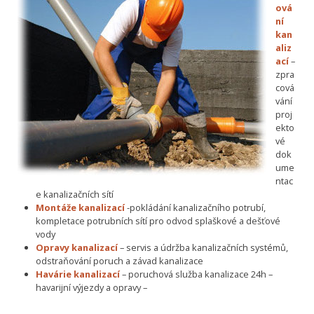
ová
ní
kan
aliz
ací
–
zpra
cová
vání
proj
ekto
vé
dok
ume
ntac
e kanalizačních sítí
Montáže kanalizací
-pokládání kanalizačního potrubí,
kompletace potrubních sítí pro odvod splaškové a dešťové
vody
Opravy kanalizací
– servis a údržba kanalizačních systémů,
odstraňování poruch a závad kanalizace
Havárie kanalizací
– poruchová služba kanalizace 24h –
havarijní výjezdy a opravy –