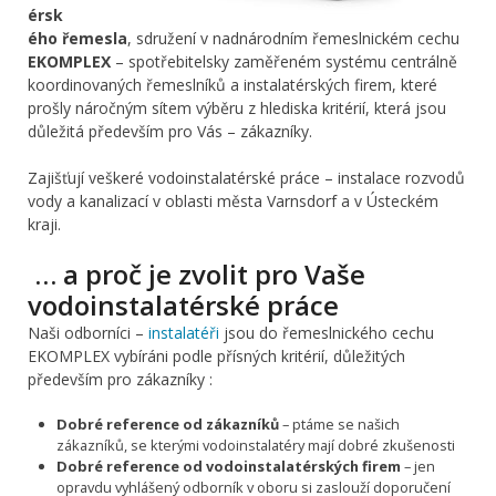
érsk
ého řemesla
, sdružení v nadnárodním řemeslnickém cechu
EKOMPLEX
– spotřebitelsky zaměřeném systému centrálně
koordinovaných řemeslníků a instalatérských firem, které
prošly náročným sítem výběru z hlediska kritérií, která jsou
důležitá především pro Vás – zákazníky.
Zajišťují veškeré vodoinstalatérské práce – instalace rozvodů
vody a kanalizací v oblasti města Varnsdorf a v Ústeckém
kraji.
… a proč je zvolit pro Vaše
vodoinstalatérské práce
Naši odborníci –
instalatéři
jsou do řemeslnického cechu
EKOMPLEX vybíráni podle přísných kritérií, důležitých
především pro zákazníky :
Dobré reference od zákazníků
– ptáme se našich
zákazníků, se kterými vodoinstalatéry mají dobré zkušenosti
Dobré reference od vodoinstalatérských firem
– jen
opravdu vyhlášený odborník v oboru si zaslouží doporučení