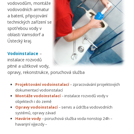
vodovodům, montáže
vodovodních armatur
a baterií, připojování
technických zařízení se
spotřebou vody v
oblasti Varnsdorf a
Ústecký kraj.
Vodoinstalace
–
instalace rozvodů
pitné a užitkové vody,
opravy, rekonstrukce, poruchová služba
Projektování vodoinstalací
– zpracovávání projektových
dokumentací vodoinstalací
Montáže vodoinstalací
– instalace rozvodů vody v
objektech i do země
Opravy vodoinstalací
– servis a údržba vodovodních
systémů, opravy závad
Havárie vody
– poruchová služba voda nonstop 24h –
havarijní výjezdy –