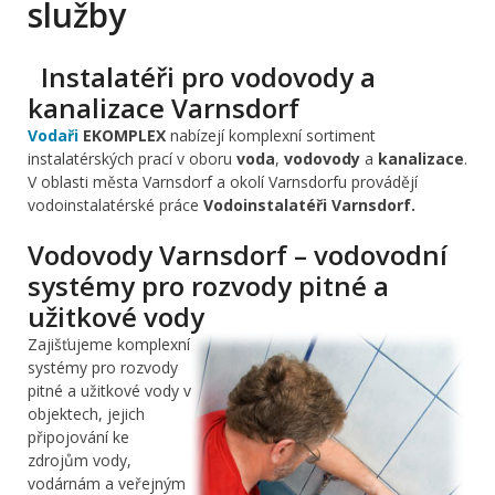
služby
Instalatéři pro vodovody a
kanalizace Varnsdorf
Vodaři
EKOMPLEX
nabízejí komplexní sortiment
instalatérských prací v oboru
voda
,
vodovody
a
kanalizace
.
V oblasti města Varnsdorf a okolí Varnsdorfu provádějí
vodoinstalatérské práce
Vodoinstalatéři Varnsdorf.
Vodovody Varnsdorf – vodovodní
systémy pro rozvody pitné a
užitkové vody
Zajišťujeme komplexní
systémy pro rozvody
pitné a užitkové vody v
objektech, jejich
připojování ke
zdrojům vody,
vodárnám a veřejným