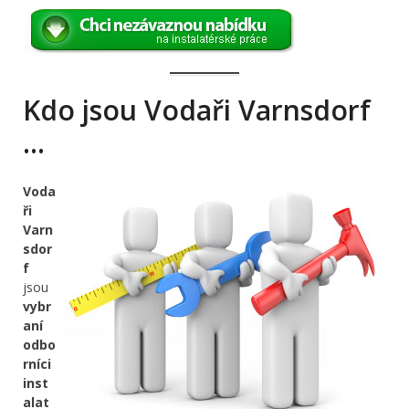
Kdo jsou Vodaři Varnsdorf
…
Voda
ři
Varn
sdor
f
jsou
vybr
aní
odbo
rníci
inst
alat