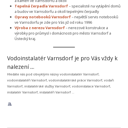
a kamen ve Varnsdorfu a okolí
Tepelná čerpadla Varnsdorf
– specialisté na vytápění domů
a budov ve Varnsdorfu a okolí tepelnými čerpadly
Opravy notebooků Varnsdorf
– největší servis notebooků
ve Varnsdorfu je zde pro Vás již od roku 1996
Výroba z nerezu Varnsdorf
– nerezové konstrukce a
výrobky pro průmysl i domácnosti pro město Varnsdorf a
Ústecký kraj.
Vodoinstalatér Varnsdorf je pro Vás vždy k
nalezení …
Hledáte nás pod obvyklými názvy vodoinstalatér Varnsdorf,
vodoinstalatéři Varnsdorf, vodoinstalatérské práce Varnsdorf, vodaři
Varnsdorf, instalatérské služby Varnsdorf, vodoinstalace Varnsdorf,
instalatér Varnsdorf, instalatéři Varnsdorf …