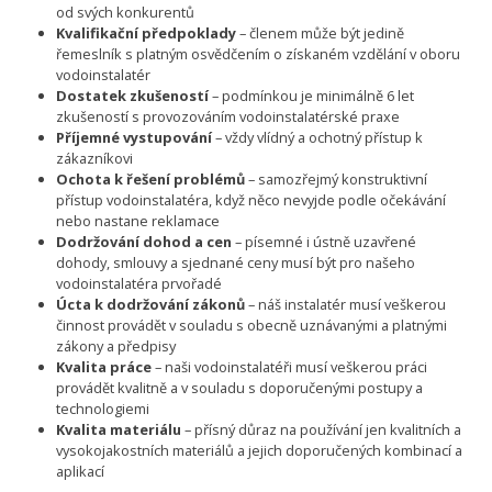
od svých konkurentů
Kvalifikační předpoklady
– členem může být jedině
řemeslník s platným osvědčením o získaném vzdělání v oboru
vodoinstalatér
Dostatek zkušeností
– podmínkou je minimálně 6 let
zkušeností s provozováním vodoinstalatérské praxe
Příjemné vystupování
– vždy vlídný a ochotný přístup k
zákazníkovi
Ochota k řešení problémů
– samozřejmý konstruktivní
přístup vodoinstalatéra, když něco nevyjde podle očekávání
nebo nastane reklamace
Dodržování dohod a cen
– písemné i ústně uzavřené
dohody, smlouvy a sjednané ceny musí být pro našeho
vodoinstalatéra prvořadé
Úcta k dodržování zákonů
– náš instalatér musí veškerou
činnost provádět v souladu s obecně uznávanými a platnými
zákony a předpisy
Kvalita práce
– naši vodoinstalatéři musí veškerou práci
provádět kvalitně a v souladu s doporučenými postupy a
technologiemi
Kvalita materiálu
– přísný důraz na používání jen kvalitních a
vysokojakostních materiálů a jejich doporučených kombinací a
aplikací