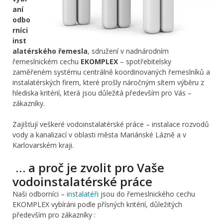
aní
odbo
rníci
inst
alatérského řemesla
, sdružení v nadnárodním
řemeslnickém cechu
EKOMPLEX
– spotřebitelsky
zaměřeném systému centrálně koordinovaných řemeslníků a
instalatérských firem, které prošly náročným sítem výběru z
hlediska kritérií, která jsou důležitá především pro Vás –
zákazníky.
Zajišťují veškeré vodoinstalatérské práce – instalace rozvodů
vody a kanalizací v oblasti města Mariánské Lázně a v
Karlovarském kraji.
… a proč je zvolit pro Vaše
vodoinstalatérské práce
Naši odborníci –
instalatéři
jsou do řemeslnického cechu
EKOMPLEX vybíráni podle přísných kritérií, důležitých
především pro zákazníky :