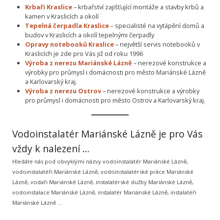
Krbaři Kraslice
– krbařství zajišťující montáže a stavby krbů a
kamen v Kraslicích a okolí
Tepelná čerpadla Kraslice
– specialisté na vytápění domů a
budov v Kraslicích a okolí tepelnými čerpadly
Opravy notebooků Kraslice
– největší servis notebooků v
Kraslicích je zde pro Vás již od roku 1996
Výroba z nerezu Mariánské Lázně
– nerezové konstrukce a
výrobky pro průmysl i domácnosti pro město Mariánské Lázně
a Karlovarský kraj.
Výroba z nerezu Ostrov
– nerezové konstrukce a výrobky
pro průmysl i domácnosti pro město Ostrov a Karlovarský kraj.
Vodoinstalatér Mariánské Lázně je pro Vás
vždy k nalezení …
Hledáte nás pod obvyklými názvy vodoinstalatér Mariánské Lázně,
vodoinstalatéři Mariánské Lázně, vodoinstalatérské práce Mariánské
Lázně, vodaři Mariánské Lázně, instalatérské služby Mariánské Lázně,
vodoinstalace Mariánské Lázně, instalatér Mariánské Lázně, instalatéři
Mariánské Lázně …