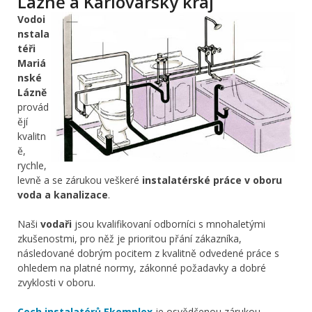
Lázně a Karlovarský kraj
Vodoi
nstala
téři
Mariá
nské
Lázně
provád
ějí
kvalitn
ě,
rychle,
levně a se zárukou veškeré
instalatérské práce v oboru
voda a kanalizace
.
Naši
vodaři
jsou kvalifikovaní odborníci s mnohaletými
zkušenostmi, pro něž je prioritou přání zákazníka,
následované dobrým pocitem z kvalitně odvedené práce s
ohledem na platné normy, zákonné požadavky a dobré
zvyklosti v oboru.
Cech instalatérů Ekomplex
je osvědčenou zárukou