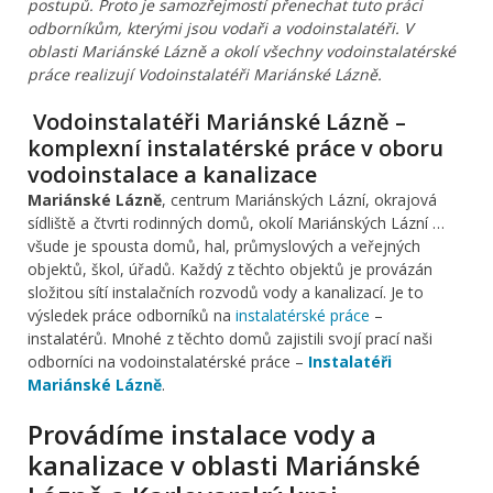
postupů. Proto je samozřejmostí přenechat tuto práci
odborníkům, kterými jsou vodaři a vodoinstalatéři. V
oblasti Mariánské Lázně a okolí všechny vodoinstalatérské
práce realizují Vodoinstalatéři Mariánské Lázně.
Vodoinstalatéři Mariánské Lázně –
komplexní instalatérské práce v oboru
vodoinstalace a kanalizace
Mariánské Lázně
, centrum Mariánských Lázní, okrajová
sídliště a čtvrti rodinných domů, okolí Mariánských Lázní …
všude je spousta domů, hal, průmyslových a veřejných
objektů, škol, úřadů. Každý z těchto objektů je provázán
složitou sítí instalačních rozvodů vody a kanalizací. Je to
výsledek práce odborníků na
instalatérské práce
–
instalatérů. Mnohé z těchto domů zajistili svojí prací naši
odborníci na vodoinstalatérské práce –
Instalatéři
Mariánské Lázně
.
Provádíme instalace vody a
kanalizace v oblasti Mariánské