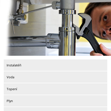
Skip
to
content
Instalatéři
Voda
Topení
Plyn