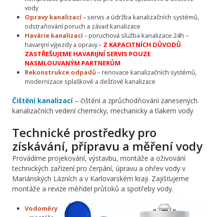
vody
Opravy kanalizací
– servis a údržba kanalizačních systémů,
odstraňování poruch a závad kanalizace
Havárie kanalizací
– poruchová služba kanalizace 24h –
havarijní výjezdy a opravy –
Z KAPACITNÍCH DŮVODŮ
ZASTŘEŠUJEME HAVARIJNÍ SERVIS POUZE
NASMLOUVANÝM PARTNERŮM
Rekonstrukce odpadů
– renovace kanalizačních systémů,
modernizace splaškové a dešťové kanalizace
Čištění kanalizací
– čištění a zprůchodňování zanesených
kanalizačních vedení chemicky, mechanicky a tlakem vody
Technické prostředky pro
získávání, přípravu a měření vody
Provádíme projekování, výstavbu, montáže a oživování
technických zařízení pro čerpání, úpravu a ohřev vody v
Mariánských Lázních a v Karlovarském kraji. Zajišťujeme
montáže a revize měřidel průtoků a spotřeby vody.
Vodoměry