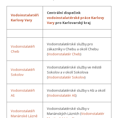
Centrální dispečink
Vodoinstalatéři
vodoinstalatérské práce Karlovy
Karlovy Vary
Vary
pro Karlovarský kraj
Vodoinstalatérské služby pro
Vodoinstalatéři
zákazníky v Chebu a okolí Chebu
Cheb
(
Vodoinstalatér Cheb
)
Vodoinstalatérské služby ve městě
Vodoinstalatéři
Sokolov a v okolí Sokolova
Sokolov
(
Vodoinstalatér Sokolov
)
Vodoinstalatéři
Vodoinstalatérské služby v Aši a okolí
Aš
(
Vodoinstalatér Aš
)
Vodoinstalatérské služby v
Vodoinstalatéři
Mariánských Lázních (
Vodoinstalatér
Mariánské Lázně