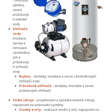
– montáže,
výměny,
revize
průtokovýc
h měřidel
vody
Ohřívače
vody
–
instalace,
opravy a
renovace
zásobníkov
ých a
průtokovýc
h ohřívačů
vody
Bojlery
– dodávky, instalace a servis zásobníkových
ohřívačů vody
Průtokové ohřívače
– dodávky, montáže a servis
průtokových ohřívačů
Vodní zdroje
– projektování a výstavba vodních zdrojů,
napojování na vodovodní systémy
Studny a vrty
– realizace studní a vrtů, napojování na