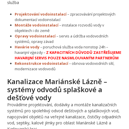
služba
Projektování vodoinstalací
– zpracovávání projektových
dokumentací vodoinstalací
Montáže vodoinstalací
– instalace rozvodů vody v
objektech i do země
Opravy vodoinstalací
– servis a údržba vodovodních
systémů, opravy závad
Havárie vody
– poruchová služba voda nonstop 24h –
havarijní výjezdy –
Z KAPACITNÍCH DŮVODŮ ZASTŘEŠUJEME
HAVARIJNÍ SERVIS POUZE NASMLOUVANÝM PARTNERŮM
Rekonstrukce vodoinstalací
– obnova vodovodních sítí,
modernizace vodovodů
Kanalizace Mariánské Lázně –
systémy odvodů splaškové a
dešťové vody
Provádíme projektování, dodávky a montáže kanalizačních
systémů pro spolehlivý odvod dešťových a splaškových vod,
napojování objektů na veřejné kanalizace, čističky odpadních
vod, septiky, kalové jímky pro oblast Mariánské Lázně a
Karlovarský kraj.