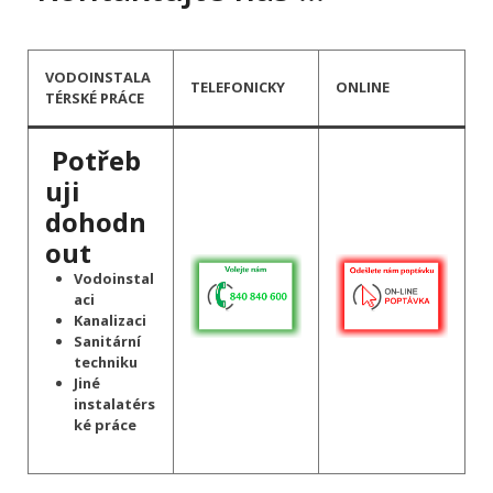
VODOINSTALA
TELEFONICKY
ONLINE
TÉRSKÉ PRÁCE
Potřeb
uji
dohodn
out
Vodoinstal
aci
Kanalizaci
Sanitární
techniku
Jiné
instalatérs
ké práce