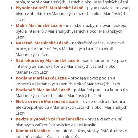
tepla, topení v Mariánských Lázních a okolí Mariánských Lázní
Plynoinstalatéři Mariánské Lázně
– plynoinstalace, rozvody
plynu v objektech v Mariánských Lázních a okolí Mariánských
Lázní
Malíři Mariánské Lázně
– malířské služby, malování pokojů,
bytů a interiérů v Mariánských Lázních a okolí Mariánských
Lázní
Natěrači Mariánské Lázně
– natěračské práce, lakýrnické
práce, ochranné nátěry v Mariánských Lázních a okolí
Mariánských Lázní
Sádrokartony Mariánské Lázně
– sádrokartonářské práce,
interiéry ze sádrokartonu v Mariánských Lázních a okolí
Mariánských Lázní
Podlahy Mariánské Lázně
– prodej a dovoz podlah a
koberců v Mariánských Lázních a okolí Mariánských Lázní
Podlaháři Mariánské Lázně
– pokládání podlah a koberců v
Mariánských Lázních a okolí Mariánských Lázní
Elektrorevize Mariánské Lázně
– revize elektrozařízení a
elektrospotřebičů v Mariánských Lázních a okolí Mariánských
Lázní
Revize plynových zařízení Kraslice
– revize všech druhů
plynových zařízení v Kraslicích a okolí Kraslic
Kominíci Kraslice
– kominické služby, stavby, čištění a revize
komínů v oblasti Kraslice a okolí Kraslic