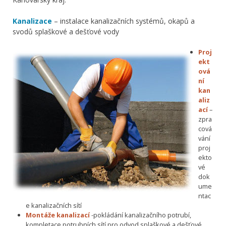
Kanalizace
– instalace kanalizačních systémů, okapů a
svodů splaškové a dešťové vody
Proj
ekt
ová
ní
kan
aliz
ací
–
zpra
cová
vání
proj
ekto
vé
dok
ume
ntac
e kanalizačních sítí
Montáže kanalizací
-pokládání kanalizačního potrubí,
kompletace potrubních sítí pro odvod splaškové a dešťové