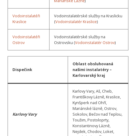
Mariánské Lázně
)
Vodoinstalatéři
Vodoinstalatérské služby na Kraslicku
Kraslice
(
Vodoinstalatér Kraslice
)
Vodoinstalatéři
Vodoinstalatérské služby na
Ostrov
Ostrovsku (
Vodoinstalatér Ostrov
)
Oblast obsluhovaná
Dispečink
našimi instalatéry –
Karlovarský kraj
Karlovy Vary, Aš, Cheb,
Františkovy Lázně, Kraslice,
Kynšperk nad Ohří,
Mariánské lázně, Ostrov,
Karlovy Vary
Sokolov, Bečov nad Teplou,
Toužim, Postoloprty,
Konstantinovy Lázně,
Nejdek, Chodov, Loket,