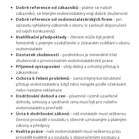
Dobré reference od zákazníků
– ptáme se našich
zákazníků, se kterými vodoinstalatéry mají dobré zkušenosti
Dobré reference od vodoinstalatérských firem
– jen
opravdu vyhlášený odborník v oboru si zaslouží doporučení
od svých konkurentů
Kvalifikační předpoklady
– členem může být jedině
řemeslník s platným osvědčením o získaném vzdělání v oboru
vodoinstalatér
Dostatek zkušeností
– podmínkou je minimálně 6 let
zkušeností s provozováním vodoinstalatérské praxe
Příjemné vystupování
– vždy vlídný a ochotný přístup k
zákazníkovi
Ochota k řešení problémů
– samozřejmý konstruktivní
přístup vodoinstalatéra, když něco nevyjde podle očekávání
nebo nastane reklamace
Dodržování dohod a cen
– písemné i ústně uzavřené
dohody, smlouvy a sjednané ceny musí být pro našeho
vodoinstalatéra prvořadé
Úcta k dodržování zákonů
– náš instalatér musí veškerou
činnost provádět v souladu s obecně uznávanými a platnými
zákony a předpisy
Kvalita práce
– naši vodoinstalatéři musí veškerou práci
provádět kvalitně a v souladu s doporučenými postupy a