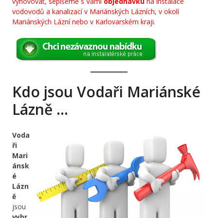
vyhovovat, sepíšeme s Vámi
objednávku
na instalace
vodovodů a kanalizací v Mariánských Lázních, v okolí
Mariánských Lázní nebo v Karlovarském kraji.
Kdo jsou Vodaři Mariánské
Lázně …
Voda
ři
Mari
ánsk
é
Lázn
ě
jsou
vybr