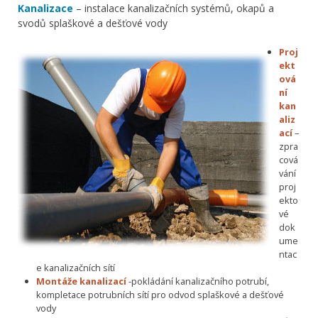
Kanalizace
– instalace kanalizačních systémů, okapů a
svodů splaškové a dešťové vody
Proj
ekt
ová
ní
kan
aliz
ací
–
zpra
cová
vání
proj
ekto
vé
dok
ume
ntac
e kanalizačních sítí
Montáže kanalizací
-pokládání kanalizačního potrubí,
kompletace potrubních sítí pro odvod splaškové a dešťové
vody