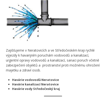
Zajišťujeme v Neratovicích a ve Středočeském kraji rychlé
výjezdy k havarijním poruchám vodovodů a kanalizací,
urgentní opravy vodovodů a kanalizací, sanaci poruch včetně
zabezpečení objektů a prostranství proti možnému ohrožení
majetku a zdraví osob.
Havárie vodovodů Neratovice
Havárie kanalizací Neratovice
Havárie vody Středočeský kraj