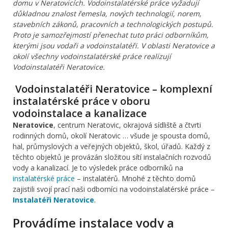
domu v Neratovicích. Vodoinstalatérské práce vyžadují
důkladnou znalost řemesla, nových technologií, norem,
stavebních zákonů, pracovních a technologických postupů.
Proto je samozřejmostí přenechat tuto práci odborníkům,
kterými jsou vodaři a vodoinstalatéři. V oblasti Neratovice a
okolí všechny vodoinstalatérské práce realizují
Vodoinstalatéři Neratovice.
Vodoinstalatéři Neratovice – komplexní
instalatérské práce v oboru
vodoinstalace a kanalizace
Neratovice
, centrum Neratovic, okrajová sídliště a čtvrti
rodinných domů, okolí Neratovic … všude je spousta domů,
hal, průmyslových a veřejných objektů, škol, úřadů. Každý z
těchto objektů je provázán složitou sítí instalačních rozvodů
vody a kanalizací. Je to výsledek práce odborníků na
instalatérské práce
– instalatérů. Mnohé z těchto domů
zajistili svojí prací naši odborníci na vodoinstalatérské práce –
Instalatéři Neratovice
.
Provádíme instalace vody a