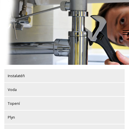
Skip
to
content
Instalatéři
Voda
Topení
Plyn