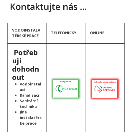
Kontaktujte nás …
VODOINSTALA
TELEFONICKY
ONLINE
TÉRSKÉ PRÁCE
Potřeb
uji
dohodn
out
Vodoinstal
aci
Kanalizaci
Sanitární
techniku
Jiné
instalatérs
ké práce