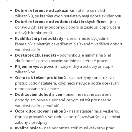
Dobré reference od zákazníků
– ptáme se našich
zákazníků, se kterými vodoinstalatéry mají dobré zkušenosti
Dobré reference od vodoinstalatérských firem
– jen
opravdu vyhlášený odborník v oboru si zaslouží doporučení
od svých konkurentů
Kvalifikační předpoklady
– členem může být jedině
řemeslník s platným osvědčením o získaném vzdělání v oboru
vodoinstalatér
Dostatek zkušeností
– podmínkou je minimálně 6 let
zkušeností s provozováním vodoinstalatérské praxe
Příjemné vystupování
– vždy vlídný a ochotný přístup k
zákazníkovi
Ochota k řešení problémů
– samozřejmý konstruktivní
přístup vodoinstalatéra, když něco nevyjde podle očekávání
nebo nastane reklamace
Dodržování dohod a cen
– písemné i ústně uzavřené
dohody, smlouvy a sjednané ceny musí být pro našeho
vodoinstalatéra prvořadé
Úcta k dodržování zákonů
– náš instalatér musí veškerou
činnost provádět v souladu s obecně uznávanými a platnými
zákony a předpisy
Kvalita práce
– naši vodoinstalatéři musí veškerou práci