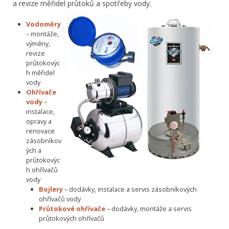
a revize měřidel průtoků a spotřeby vody.
Vodoměry
– montáže,
výměny,
revize
průtokovýc
h měřidel
vody
Ohřívače
vody
–
instalace,
opravy a
renovace
zásobníkov
ých a
průtokovýc
h ohřívačů
vody
Bojlery
– dodávky, instalace a servis zásobníkových
ohřívačů vody
Průtokové ohřívače
– dodávky, montáže a servis
průtokových ohřívačů