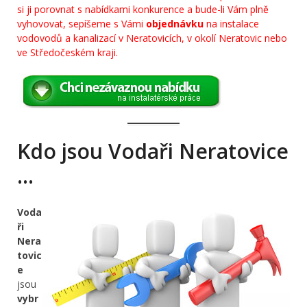
si ji porovnat s nabídkami konkurence a bude-li Vám plně
vyhovovat, sepíšeme s Vámi
objednávku
na instalace
vodovodů a kanalizací v Neratovicích, v okolí Neratovic nebo
ve Středočeském kraji.
Kdo jsou Vodaři Neratovice
…
Voda
ři
Nera
tovic
e
jsou
vybr