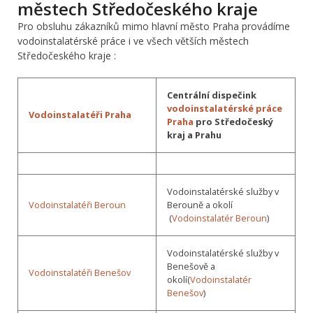
městech Středočeského kraje
Pro obsluhu zákazníků mimo hlavní město Praha provádíme
vodoinstalatérské práce i ve všech větších městech
Středočeského kraje :
Centrální dispečink
vodoinstalatérské práce
Vodoinstalatéři Praha
Praha
pro Středočeský
kraj a Prahu
Vodoinstalatérské služby v
Vodoinstalatéři Beroun
Berouně a okolí
(
Vodoinstalatér Beroun
)
Vodoinstalatérské služby v
Benešově a
Vodoinstalatéři Benešov
okolí(
Vodoinstalatér
Benešov
)