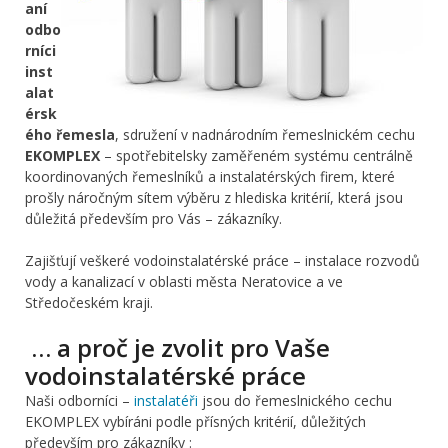
aní
odbo
rníci
inst
alat
érsk
ého řemesla
, sdružení v nadnárodním řemeslnickém cechu
EKOMPLEX
– spotřebitelsky zaměřeném systému centrálně
koordinovaných řemeslníků a instalatérských firem, které
prošly náročným sítem výběru z hlediska kritérií, která jsou
důležitá především pro Vás – zákazníky.
Zajišťují veškeré vodoinstalatérské práce – instalace rozvodů
vody a kanalizací v oblasti města Neratovice a ve
Středočeském kraji.
… a proč je zvolit pro Vaše
vodoinstalatérské práce
Naši odborníci –
instalatéři
jsou do řemeslnického cechu
EKOMPLEX vybíráni podle přísných kritérií, důležitých
především pro zákazníky :