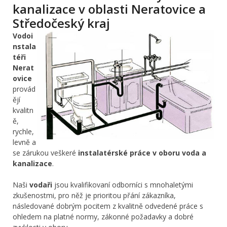
kanalizace v oblasti Neratovice a
Středočeský kraj
Vodoi
nstala
téři
Nerat
ovice
provád
ějí
kvalitn
ě,
rychle,
levně a
se zárukou veškeré
instalatérské práce v oboru voda a
kanalizace
.
Naši
vodaři
jsou kvalifikovaní odborníci s mnohaletými
zkušenostmi, pro něž je prioritou přání zákazníka,
následované dobrým pocitem z kvalitně odvedené práce s
ohledem na platné normy, zákonné požadavky a dobré