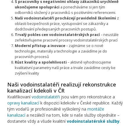
S pracovníky s negativními ohlasy zákazníků urychleně
ukončujeme spolupráci
a ponecháváme si jen tým
odborníků složený z pracovníků s pozitivními referencemi.
Naši vodoinstalatéři procházejí pravidelně školeními
z
oblasti bezpečnosti práce, vystupování se zákazníky a
dodržování předepsaných pracovních postupů.
Trvalý pokles cen vodoinstalatérských prací
– neustále
zefektivňujeme pracovní procesy vodoinstalatérských prací
Moderní přístup a inovace
– zajímáme se o nové
technologie, materiály a technologie a zavádíme je do
pracovních procesů
Růst kvality a spolehlivosti
– aktivně vyhodnocujeme
kvalitativní parametry naší práce a trvale zavádíme cesty ke
zvýšení kvality
Naši vodoinstalatéři realizují rekonstrukce
kanalizací kdekoli v ČR
Kvalifikovaní
vodoinstalatéři
jsou vám pro rekonstrukce a
opravy kanalizací
k dispozici kdekoliv v České republice. Každý
tým vodařů je profesionálně vyškolený na
montáže
kanalizací
a nezáleží na tom, kde si naše služby objednáte –
dostanete vždy a všude kvalitní
vodoinstalatérské služby
.