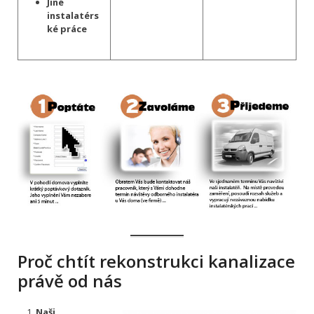
Jiné
instalatérs
ké práce
Proč chtít rekonstrukci kanalizace
právě od nás
Naši