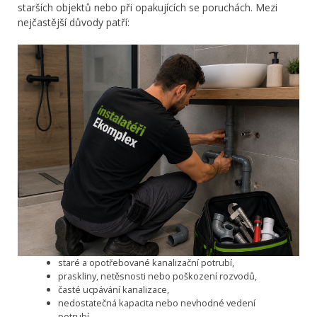
starších objektů nebo při opakujících se poruchách. Mezi
nejčastější důvody patří:
staré a opotřebované kanalizační potrubí,
praskliny, netěsnosti nebo poškození rozvodů,
časté ucpávání kanalizace,
nedostatečná kapacita nebo nevhodné vedení
potrubí,