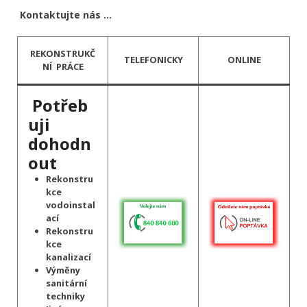
Kontaktujte nás …
REKONSTRUKČ
TELEFONICKY
ONLINE
NÍ PRÁCE
Potřeb
uji
dohodn
out
Rekonstru
kce
vodoinstal
ací
Rekonstru
kce
kanalizací
Výměny
sanitární
techniky