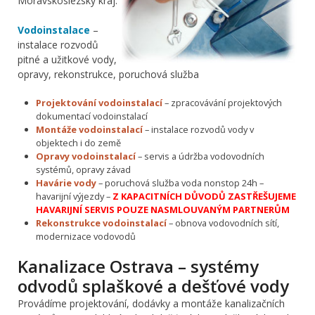
Moravskoslezský kraj.
Vodoinstalace
–
instalace rozvodů
pitné a užitkové vody,
opravy, rekonstrukce, poruchová služba
Projektování vodoinstalací
– zpracovávání projektových
dokumentací vodoinstalací
Montáže vodoinstalací
– instalace rozvodů vody v
objektech i do země
Opravy vodoinstalací
– servis a údržba vodovodních
systémů, opravy závad
Havárie vody
– poruchová služba voda nonstop 24h –
havarijní výjezdy –
Z KAPACITNÍCH DŮVODŮ ZASTŘEŠUJEME
HAVARIJNÍ SERVIS POUZE NASMLOUVANÝM PARTNERŮM
Rekonstrukce vodoinstalací
– obnova vodovodních sítí,
modernizace vodovodů
Kanalizace Ostrava – systémy
odvodů splaškové a dešťové vody
Provádíme projektování, dodávky a montáže kanalizačních