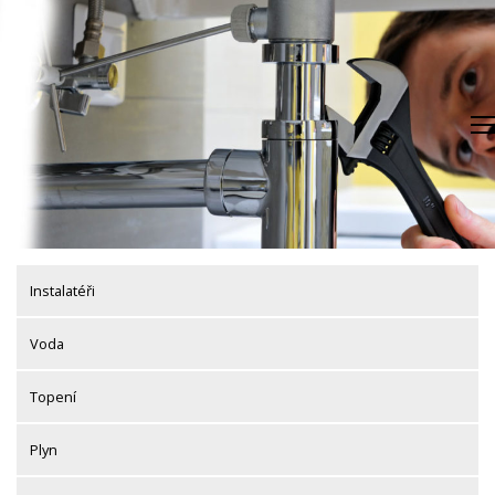
Skip
to
content
Instalatéři
Voda
Topení
Plyn