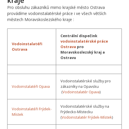
kraje
Pro obsluhu zákazníků mimo krajské město Ostrava
provádíme vodoinstalatérské práce i ve všech větších
městech Moravskoslezského kraje :
Centrální dispečink
vodoinstalatérské práce
Vodoinstalatéři
Ostrava
pro
Ostrava
Moravskoslezský kraj a
Ostravu
Vodoinstalatérské služby pro
Vodoinstalatéři Opava
zákazníky na Opavsku
(
Vodoinstalatér Opava
)
Vodoinstalatérské služby na
Vodoinstalatéři Frýdek-
Frýdecko-Místecku
Místek
(
Vodoinstalatér Frýdek-Místek
)