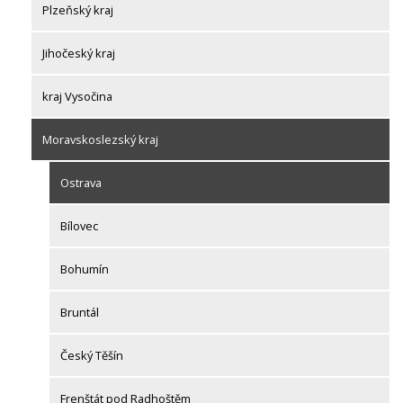
Plzeňský kraj
Jihočeský kraj
kraj Vysočina
Moravskoslezský kraj
Ostrava
Bílovec
Bohumín
Bruntál
Český Těšín
Frenštát pod Radhoštěm