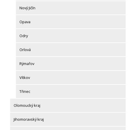
Nový Jičín
Opava
Odry
Orlová
Rýmařov
Vítkov
Třinec
Olomoucký kraj
Jihomoravský kraj