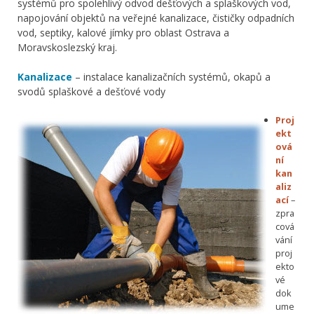
systémů pro spolehlivý odvod dešťových a splaškových vod,
napojování objektů na veřejné kanalizace, čističky odpadních
vod, septiky, kalové jímky pro oblast Ostrava a
Moravskoslezský kraj.
Kanalizace
– instalace kanalizačních systémů, okapů a
svodů splaškové a dešťové vody
Proj
ekt
ová
ní
kan
aliz
ací
–
zpra
cová
vání
proj
ekto
vé
dok
ume