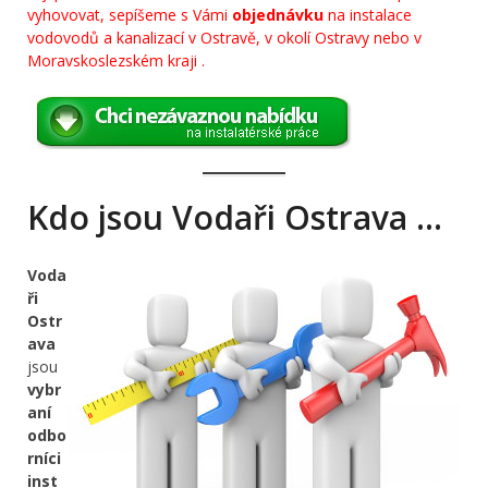
vyhovovat, sepíšeme s Vámi
objednávku
na instalace
vodovodů a kanalizací v Ostravě, v okolí Ostravy nebo v
Moravskoslezském kraji .
Kdo jsou Vodaři Ostrava …
Voda
ři
Ostr
ava
jsou
vybr
aní
odbo
rníci
inst