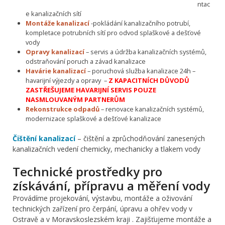
ntac
e kanalizačních sítí
Montáže kanalizací
-pokládání kanalizačního potrubí,
kompletace potrubních sítí pro odvod splaškové a dešťové
vody
Opravy kanalizací
– servis a údržba kanalizačních systémů,
odstraňování poruch a závad kanalizace
Havárie kanalizací
– poruchová služba kanalizace 24h –
havarijní výjezdy a opravy –
Z KAPACITNÍCH DŮVODŮ
ZASTŘEŠUJEME HAVARIJNÍ SERVIS POUZE
NASMLOUVANÝM PARTNERŮM
Rekonstrukce odpadů
– renovace kanalizačních systémů,
modernizace splaškové a dešťové kanalizace
Čištění kanalizací
– čištění a zprůchodňování zanesených
kanalizačních vedení chemicky, mechanicky a tlakem vody
Technické prostředky pro
získávání, přípravu a měření vody
Provádíme projekování, výstavbu, montáže a oživování
technických zařízení pro čerpání, úpravu a ohřev vody v
Ostravě a v Moravskoslezském kraji . Zajišťujeme montáže a