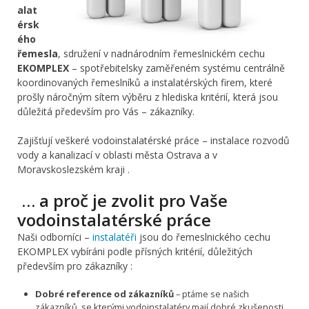
alat
érsk
ého
řemesla
, sdružení v nadnárodním řemeslnickém cechu
EKOMPLEX
– spotřebitelsky zaměřeném systému centrálně
koordinovaných řemeslníků a instalatérských firem, které
prošly náročným sítem výběru z hlediska kritérií, která jsou
důležitá především pro Vás – zákazníky.
Zajišťují veškeré vodoinstalatérské práce – instalace rozvodů
vody a kanalizací v oblasti města Ostrava a v
Moravskoslezském kraji .
… a proč je zvolit pro Vaše
vodoinstalatérské práce
Naši odborníci –
instalatéři
jsou do řemeslnického cechu
EKOMPLEX vybíráni podle přísných kritérií, důležitých
především pro zákazníky :
Dobré reference od zákazníků
– ptáme se našich
zákazníků, se kterými vodoinstalatéry mají dobré zkušenosti