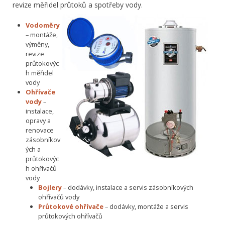
revize měřidel průtoků a spotřeby vody.
Vodoměry
– montáže,
výměny,
revize
průtokovýc
h měřidel
vody
Ohřívače
vody
–
instalace,
opravy a
renovace
zásobníkov
ých a
průtokovýc
h ohřívačů
vody
Bojlery
– dodávky, instalace a servis zásobníkových
ohřívačů vody
Průtokové ohřívače
– dodávky, montáže a servis
průtokových ohřívačů