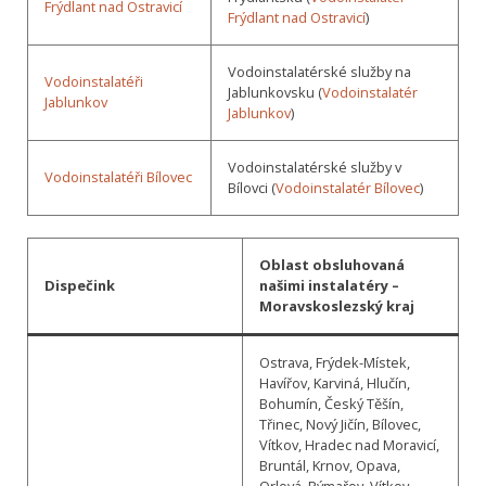
Frýdlant nad Ostravicí
Frýdlant nad Ostravicí
)
Vodoinstalatérské služby na
Vodoinstalatéři
Jablunkovsku (
Vodoinstalatér
Jablunkov
Jablunkov
)
Vodoinstalatérské služby v
Vodoinstalatéři Bílovec
Bílovci (
Vodoinstalatér Bílovec
)
Oblast obsluhovaná
Dispečink
našimi instalatéry –
Moravskoslezský kraj
Ostrava, Frýdek-Místek,
Havířov, Karviná, Hlučín,
Bohumín, Český Těšín,
Třinec, Nový Jičín, Bílovec,
Vítkov, Hradec nad Moravicí,
Bruntál, Krnov, Opava,
Orlová, Rýmařov, Vítkov,