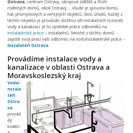
Ostrava
, centrum Ostravy, okrajová sídliště a čtvrti
rodinných domů, okolí Ostravy … všude je spousta domů,
hal, průmyslových a veřejných objektů, škol, úřadů. Každý z
těchto objektů je provázán složitou sítí instalačních rozvodů
vody a kanalizací. Je to výsledek práce odborníků na
instalatérské práce
– instalatérů. Mnohé z těchto domů
zajistili svojí prací naši odborníci na vodoinstalatérské práce –
Instalatéři Ostrava
.
Provádíme instalace vody a
kanalizace v oblasti Ostrava a
Moravskoslezský kraj
Vodoi
nstala
téři
Ostra
va
provád
ějí
kvalitn
ě,