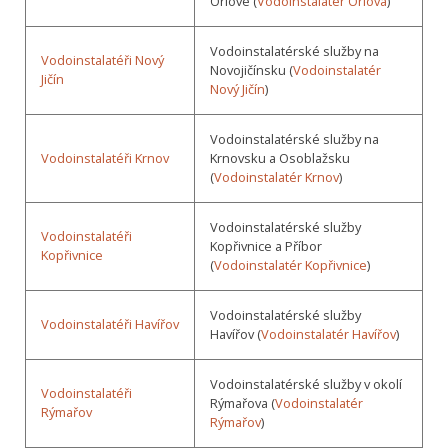
Orlové (
Vodoinstalatér Orlová
)
Vodoinstalatérské služby na
Vodoinstalatéři Nový
Novojičínsku (
Vodoinstalatér
Jičín
Nový Jičín
)
Vodoinstalatérské služby na
Vodoinstalatéři Krnov
Krnovsku a Osoblažsku
(
Vodoinstalatér Krnov
)
Vodoinstalatérské služby
Vodoinstalatéři
Kopřivnice a Příbor
Kopřivnice
(
Vodoinstalatér Kopřivnice
)
Vodoinstalatérské služby
Vodoinstalatéři Havířov
Havířov (
Vodoinstalatér Havířov
)
Vodoinstalatérské služby v okolí
Vodoinstalatéři
Rýmařova (
Vodoinstalatér
Rýmařov
Rýmařov
)