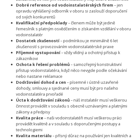
Dobré reference od vodoinstalatérských firem
– jen
opravdu vyhlášený odborník v oboru si zaslouží doporučení
od svých konkurentů
Kvalifikační předpoklady
– členem může být jedině
řemeslník s platným osvědčením o získaném vzdělání v oboru
vodoinstalatér
Dostatek zkušeností
– podmínkou je minimálně 6 let
zkušeností s provozováním vodoinstalatérské praxe
Příjemné vystupování
– vždy vlídný a ochotný přístup k
zákazníkovi
Ochota k řešení problémů
– samozřejmý konstruktivní
přístup vodoinstalatéra, když něco nevyjde podle očekávání
nebo nastane reklamace
Dodržování dohod a cen
– písemné i ústně uzavřené
dohody, smlouvy a sjednané ceny musí být pro našeho
vodoinstalatéra prvořadé
Úcta k dodržování zákonů
– náš instalatér musí veškerou
činnost provádět v souladu s obecně uznávanými a platnými
zákony a předpisy
Kvalita práce
– naši vodoinstalatéři musí veškerou práci
provádět kvalitně a v souladu s doporučenými postupy a
technologiemi
Kvalita materiálu
– přísný důraz na používání jen kvalitních a