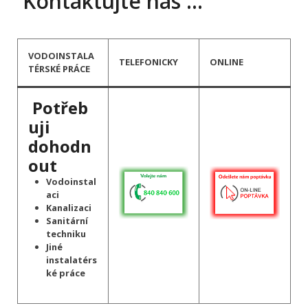
Kontaktujte nás …
VODOINSTALA
TELEFONICKY
ONLINE
TÉRSKÉ PRÁCE
Potřeb
uji
dohodn
out
Vodoinstal
aci
Kanalizaci
Sanitární
techniku
Jiné
instalatérs
ké práce