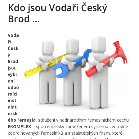
Kdo jsou Vodaři Český
Brod …
Voda
ři
Česk
ý
Brod
jsou
vybr
aní
odbo
rníci
inst
alat
érsk
ého řemesla
, sdružení v nadnárodním řemeslnickém cechu
EKOMPLEX
– spotřebitelsky zaměřeném systému centrálně
koordinovaných řemeslníků a instalatérských firem, které