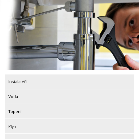
Skip
to
content
Instalatéři
Voda
Topení
Plyn