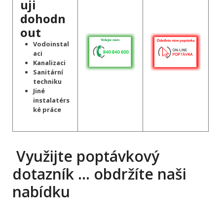
uji
dohodn
out
Vodoinstal
aci
Kanalizaci
Sanitární
techniku
Jiné
instalatérs
ké práce
Využijte poptávkový
dotazník … obdržíte naši
nabídku