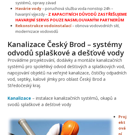
systémů, opravy závad
Havárie vody
– poruchová služba voda nonstop 24h –
havarijní výjezdy –
Z KAPACITNÍCH DŮVODŮ ZASTŘEŠUJEME
HAVARIJNÍ SERVIS POUZE NASMLOUVANÝM PARTNERŮM
Rekonstrukce vodoinstalací
– obnova vodovodních sítí,
modernizace vodovodů
Kanalizace Český Brod – systémy
odvodů splaškové a dešťové vody
Provádíme projektování, dodávky a montáže kanalizačních
systémů pro spolehlivý odvod dešťových a splaškových vod,
napojování objektů na veřejné kanalizace, čističky odpadních
vod, septiky, kalové jímky pro oblast Český Brod a
Středočeský kraj.
Kanalizace
– instalace kanalizačních systémů, okapů a
svodů splaškové a dešťové vody
Proj
ekt
ová
ní