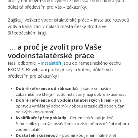
prošly náročným sítem výběru z hlediska kritérií, která jsou
důležitá především pro Vás – zákazníky.
Zajišťují veškeré vodoinstalatérské práce – instalace rozvodů
vody a kanalizací v oblasti města Český Brod a ve
Středočeském kraji.
… a proč je zvolit pro Vaše
vodoinstalatérské práce
Naši odborníci –
instalatéři
jsou do řemeslnického cechu
EKOMPLEX vybíráni podle přísných kritérií, důležitých
především pro zákazníky :
Dobré reference od zákazníků
– ptáme se našich
zákazníků, se kterými vodoinstalatéry mají dobré zkušenosti
Dobré reference od vodoinstalatérských firem
– jen
opravdu vyhlášený odborník v oboru si zaslouží doporučení
od svých konkurentů
Kvalifikační předpoklady
– členem může být jedině
řemeslník s platným osvědčením o získaném vzdělání v oboru
vodoinstalatér
Dostatek zkušeností
– podmínkou je minimálně 6 let