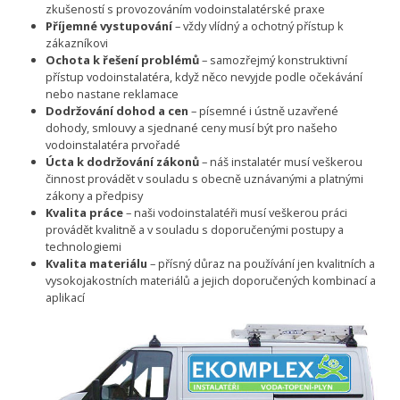
zkušeností s provozováním vodoinstalatérské praxe
Příjemné vystupování
– vždy vlídný a ochotný přístup k
zákazníkovi
Ochota k řešení problémů
– samozřejmý konstruktivní
přístup vodoinstalatéra, když něco nevyjde podle očekávání
nebo nastane reklamace
Dodržování dohod a cen
– písemné i ústně uzavřené
dohody, smlouvy a sjednané ceny musí být pro našeho
vodoinstalatéra prvořadé
Úcta k dodržování zákonů
– náš instalatér musí veškerou
činnost provádět v souladu s obecně uznávanými a platnými
zákony a předpisy
Kvalita práce
– naši vodoinstalatéři musí veškerou práci
provádět kvalitně a v souladu s doporučenými postupy a
technologiemi
Kvalita materiálu
– přísný důraz na používání jen kvalitních a
vysokojakostních materiálů a jejich doporučených kombinací a
aplikací