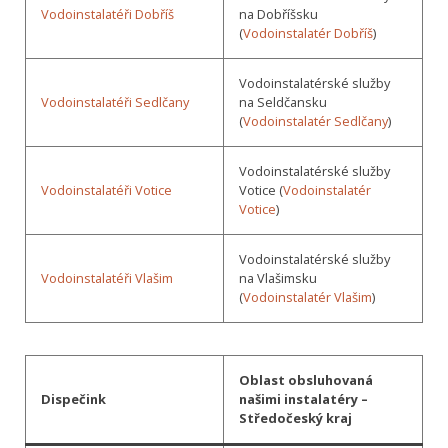
Vodoinstalatéři Dobříš
na Dobříšsku
(
Vodoinstalatér Dobříš
)
Vodoinstalatérské služby
Vodoinstalatéři Sedlčany
na Seldčansku
(
Vodoinstalatér Sedlčany
)
Vodoinstalatérské služby
Vodoinstalatéři Votice
Votice (
Vodoinstalatér
Votice
)
Vodoinstalatérské služby
Vodoinstalatéři Vlašim
na Vlašimsku
(
Vodoinstalatér Vlašim
)
Oblast obsluhovaná
Dispečink
našimi instalatéry –
Středočeský kraj