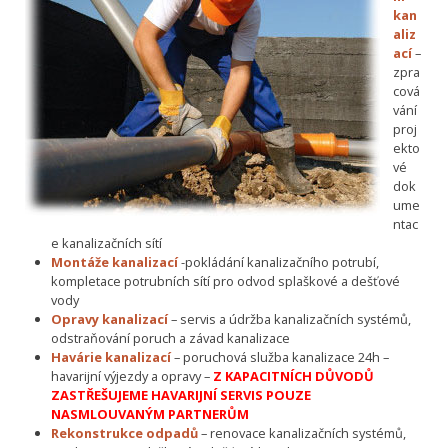
kan
aliz
ací
–
zpra
cová
vání
proj
ekto
vé
dok
ume
ntac
e kanalizačních sítí
Montáže kanalizací
-pokládání kanalizačního potrubí,
kompletace potrubních sítí pro odvod splaškové a dešťové
vody
Opravy kanalizací
– servis a údržba kanalizačních systémů,
odstraňování poruch a závad kanalizace
Havárie kanalizací
– poruchová služba kanalizace 24h –
havarijní výjezdy a opravy –
Z KAPACITNÍCH DŮVODŮ
ZASTŘEŠUJEME HAVARIJNÍ SERVIS POUZE
NASMLOUVANÝM PARTNERŮM
Rekonstrukce odpadů
– renovace kanalizačních systémů,