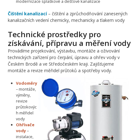
modernizace splaškové a dešťové kanalizace
Čištění kanalizací
– čištění a zprůchodňování zanesených
kanalizačních vedení chemicky, mechanicky a tlakem vody
Technické prostředky pro
získávání, přípravu a měření vody
Provádíme projekování, výstavbu, montáže a oživování
technických zařízení pro čerpání, úpravu a ohřev vody v
Českém Brodě a ve Středočeském kraji. Zajišťujeme
montáže a revize měřidel průtoků a spotřeby vody.
Vodoměry
– montáže,
výměny,
revize
průtokovýc
h měřidel
vody
Ohřívače
vody
–
instalace,