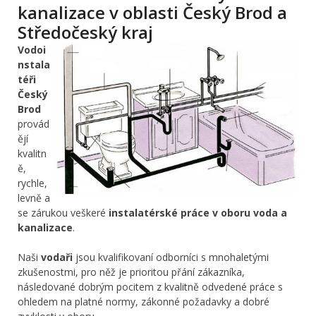
kanalizace v oblasti Český Brod a
Středočeský kraj
Vodoi
nstala
téři
Český
Brod
provád
ějí
kvalitn
ě,
rychle,
levně a
se zárukou veškeré
instalatérské práce v oboru voda a
kanalizace
.
Naši
vodaři
jsou kvalifikovaní odborníci s mnohaletými
zkušenostmi, pro něž je prioritou přání zákazníka,
následované dobrým pocitem z kvalitně odvedené práce s
ohledem na platné normy, zákonné požadavky a dobré