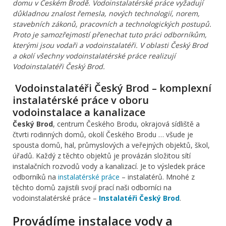
domu v Českém Brodě. Vodoinstalatérské práce vyžadují
důkladnou znalost řemesla, nových technologií, norem,
stavebních zákonů, pracovních a technologických postupů.
Proto je samozřejmostí přenechat tuto práci odborníkům,
kterými jsou vodaři a vodoinstalatéři. V oblasti Český Brod
a okolí všechny vodoinstalatérské práce realizují
Vodoinstalatéři Český Brod.
Vodoinstalatéři Český Brod – komplexní
instalatérské práce v oboru
vodoinstalace a kanalizace
Český Brod
, centrum Českého Brodu, okrajová sídliště a
čtvrti rodinných domů, okolí Českého Brodu … všude je
spousta domů, hal, průmyslových a veřejných objektů, škol,
úřadů. Každý z těchto objektů je provázán složitou sítí
instalačních rozvodů vody a kanalizací. Je to výsledek práce
odborníků na
instalatérské práce
– instalatérů. Mnohé z
těchto domů zajistili svojí prací naši odborníci na
vodoinstalatérské práce –
Instalatéři Český Brod
.
Provádíme instalace vody a