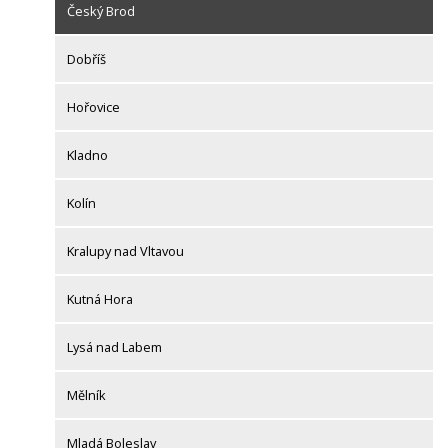
Český Brod
Dobříš
Hořovice
Kladno
Kolín
Kralupy nad Vltavou
Kutná Hora
Lysá nad Labem
Mělník
Mladá Boleslav