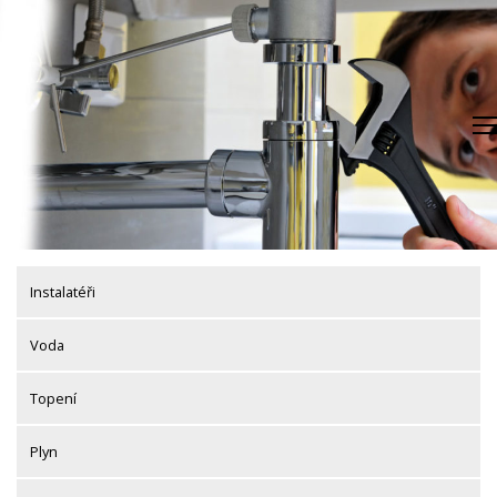
Skip
to
content
Instalatéři
Voda
Topení
Plyn