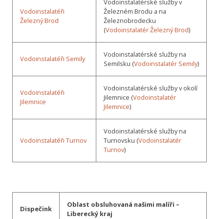
Vodoinstalatérské služby v
Vodoinstalatéři
Železném Brodu a na
Železný Brod
Železnobrodecku
(
Vodoinstalatér Železný Brod
)
Vodoinstalatérské služby na
Vodoinstalatéři Semily
Semilsku (
Vodoinstalatér Semily
)
Vodoinstalatérské služby v okolí
Vodoinstalatéři
Jilemnice (
Vodoinstalatér
Jilemnice
Jilemnice
)
Vodoinstalatérské služby na
Vodoinstalatéři Turnov
Turnovsku (
Vodoinstalatér
Turnov
)
Oblast obsluhovaná našimi malíři –
Dispečink
Liberecký kraj