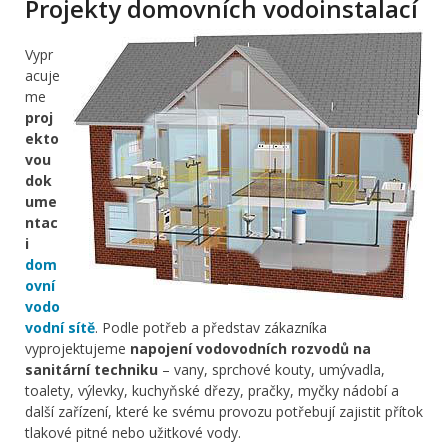
Projekty domovních vodoinstalací
Vypr
acuje
me
proj
ekto
vou
dok
ume
ntac
i
dom
ovní
vodo
vodní sítě
. Podle potřeb a představ zákazníka
vyprojektujeme
napojení vodovodních rozvodů na
sanitární techniku
– vany, sprchové kouty, umývadla,
toalety, výlevky, kuchyňské dřezy, pračky, myčky nádobí a
další zařízení, které ke svému provozu potřebují zajistit přítok
tlakové pitné nebo užitkové vody.