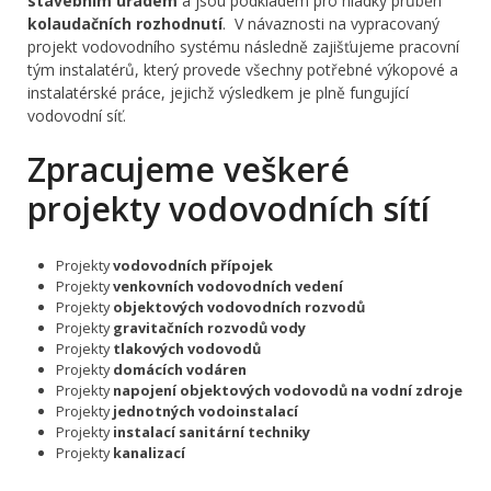
stavebním úřadem
a jsou podkladem pro hladký průběh
kolaudačních rozhodnutí
. V návaznosti na vypracovaný
projekt vodovodního systému následně zajišťujeme pracovní
tým instalatérů, který provede všechny potřebné výkopové a
instalatérské práce, jejichž výsledkem je plně fungující
vodovodní síť.
Zpracujeme veškeré
projekty vodovodních sítí
Projekty
vodovodních přípojek
Projekty
venkovních vodovodních vedení
Projekty
objektových vodovodních rozvodů
Projekty
gravitačních rozvodů vody
Projekty
tlakových vodovodů
Projekty
domácích vodáren
Projekty
napojení objektových vodovodů na vodní zdroje
Projekty
jednotných vodoinstalací
Projekty
instalací sanitární techniky
Projekty
kanalizací