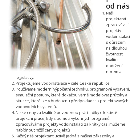
od nás
Naši
projektanti
zpracovávají
projekty
vodoinstalací
s důrazem
na dlouhou
životnost,
kvalitu,
dodržení
norem a
legislativy.
Projektujeme vodoinstalace v celé České republice.
Používáme moderní výpočetní techniku, programové vybavení,
simulační postupy, které dokážou věrně modelovat průtoky a
situace, které lze v budoucnu předpokládat u projektovaných
vodovodních systémů.
Nízké ceny za kvalitně odvedenou práci – díky efektivitě
projekční práce, kdy s pomocí výkonných programů
zpracováváme projekty vodoinstalací za krátký čas, můžeme
nabídnout nižší ceny projektů
Každý náš projektant uctivě jedná s našimi zákazníky a