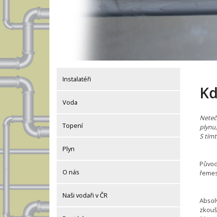
Instalatéři
Kd
Voda
Neteč
Topení
plynu,
S tím
Plyn
Původ
O nás
řemesl
Naši vodaři v ČR
Absol
zkoušk