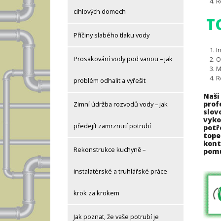
R
cihlových domech
T
Příčiny slabého tlaku vody
I
Prosakování vody pod vanou – jak
O
M
R
problém odhalit a vyřešit
Naš
prof
Zimní údržba rozvodů vody – jak
slov
vyko
předejít zamrznutí potrubí
potř
tope
kont
Rekonstrukce kuchyně –
pom
instalatérské a truhlářské práce
krok za krokem
Jak poznat, že vaše potrubí je