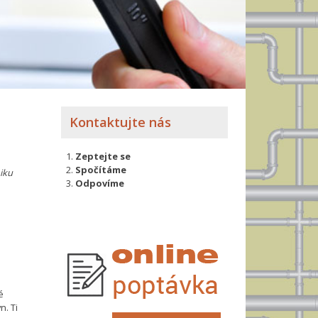
Kontaktujte nás
Zeptejte se
Spočítáme
iku
Odpovíme
é
n. Ti