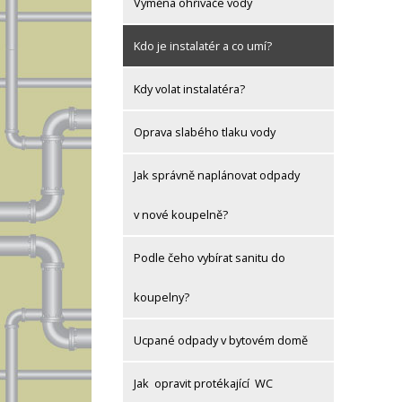
Výměna ohřívače vody
Kdo je instalatér a co umí?
Kdy volat instalatéra?
Oprava slabého tlaku vody
Jak správně naplánovat odpady
v nové koupelně?
Podle čeho vybírat sanitu do
koupelny?
Ucpané odpady v bytovém domě
Jak opravit protékající WC