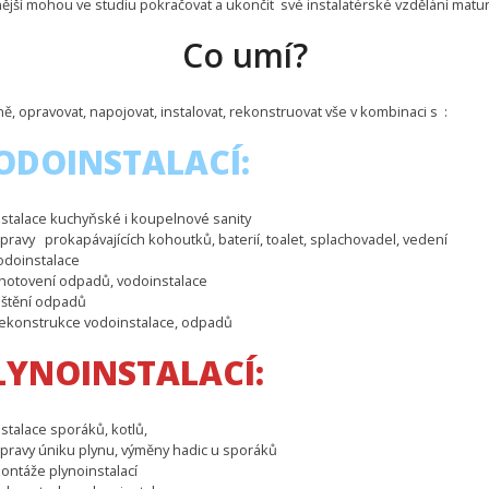
nější mohou ve studiu pokračovat a ukončit své instalatérské vzdělání matur
Co umí?
, opravovat, napojovat, instalovat, rekonstruovat vše v kombinaci s :
ODOINSTALACÍ:
nstalace kuchyňské i koupelnové sanity
pravy prokapávajících kohoutků, baterií, toalet, splachovadel, vedení
odoinstalace
hotovení odpadů, vodoinstalace
ištění odpadů
ekonstrukce vodoinstalace, odpadů
LYNOINSTALACÍ:
nstalace sporáků, kotlů,
pravy úniku plynu, výměny hadic u sporáků
ontáže plynoinstalací