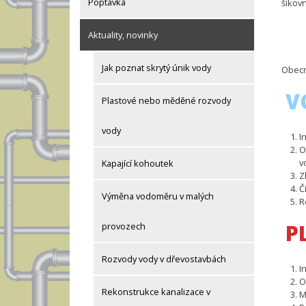
Poptávka
šikov
Aktuality, novinky
Jak poznat skrytý únik vody
Obecně
V
Plastové nebo měděné rozvody
vody
I
O
v
Kapající kohoutek
Z
Č
Výměna vodoměru v malých
R
P
provozech
Rozvody vody v dřevostavbách
I
O
Rekonstrukce kanalizace v
M