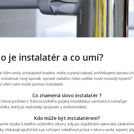
o je instalatér a co umí?
e Vám voda, prokapává toaleta, máte ucpaný odpad, potřebujete opravu ún
 instalovat nový sporák, opravit radiátor nebo udělat nové rozvody topení?
to vším nám může pomoci instalatér.
Co znamená slovo instalatér ?
 slova pochází z francouzského jazyka
Installateur sanitaire
a označuje
níka, který je nejčastěji spojován s vodoinstalací.
Kdo může být instalatérem?
venti studia 3-letého učebního oboru, kdy po úspěšném vykonání závěrečn
y získávají výuční list a je schopni zvládnout práce v oboru voda, topení, ply