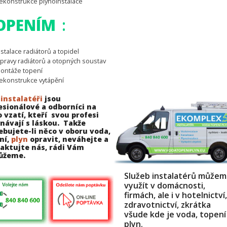
ekonstrukce plynoinstalace
OPENÍM
:
nstalace radiátorů a topidel
pravy radiátorů a otopných soustav
ontáže topení
ekonstrukce vytápění
i
instalatéři
jsou
esionálové a odborníci na
o vzatí, kteří svou profesi
návají s láskou. Takže
ebujete-li něco v oboru voda,
ní,
plyn
opravit, neváhejte a
aktujte nás, rádi Vám
ůžeme.
Služeb instalatérů může
využít v domácnosti,
firmách, ale i v hotelnictví,
zdravotnictví, zkrátka
všude kde je voda, topení
plyn.