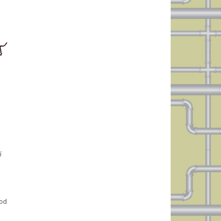
í
vod