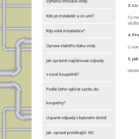
Výměna ohřívače vody
3. Co
Kdo je instalatér a co umí?
Co nej
služb
Kdy volat instalatéra?
4. Pr
Oprava slabého tlaku vody
U sta
5. Ja
Jak správně naplánovat odpady
Ideáln
v nové koupelně?
Podle čeho vybírat sanitu do
koupelny?
Ucpané odpady v bytovém domě
Jak opravit protékající WC