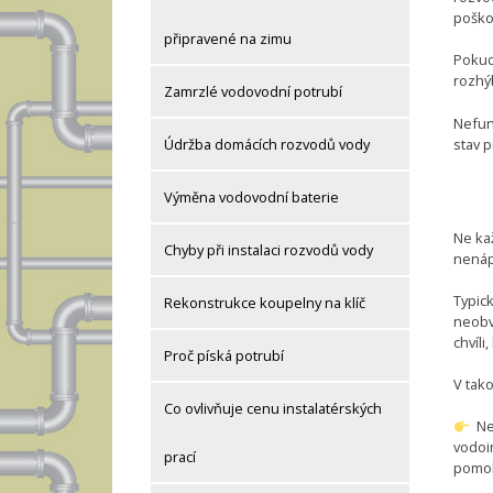
poškod
připravené na zimu
Pokud
rozhý
Zamrzlé vodovodní potrubí
Nefunk
stav p
Údržba domácích rozvodů vody
Výměna vodovodní baterie
Ne kaž
Chyby při instalaci rozvodů vody
nenápa
Typic
Rekonstrukce koupelny na klíč
neobv
chvíli
Proč píská potrubí
V tako
Co ovlivňuje cenu instalatérských
Nej
vodoin
prací
pomoh