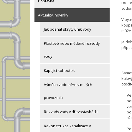
Poptávka
rodin
vodom
Aktuality, novinky
V byte
koupe
Jak poznat skrytý únik vody
může 
Je dob
Plastové nebo měděné rozvody
případ
vody
Kapající kohoutek
Samot
kulový
otočít
Výměna vodoměru v malých
Ve
provozech
pou
ven
Rozvody vody v dřevostavbách
po
až 
Rekonstrukce kanalizace v
Po