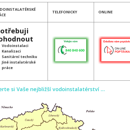
DOINSTALATÉRSKÉ
TELEFONICKY
ONLINE
ÁCE
otřebuji
ohodnout
Vodoinstalaci
Kanalizaci
Sanitární techniku
Jiné instalatérské
práce
rte si Vaše nejbližší vodoinstalatérství …