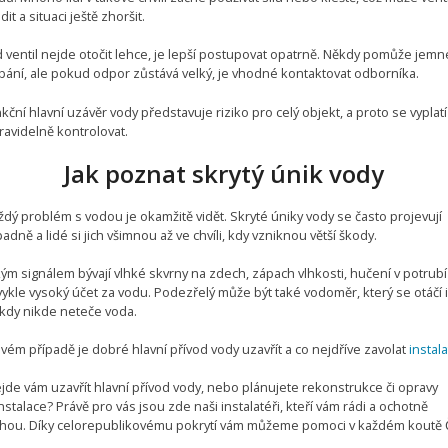
it a situaci ještě zhoršit.
 ventil nejde otočit lehce, je lepší postupovat opatrně. Někdy pomůže jemn
bání, ale pokud odpor zůstává velký, je vhodné kontaktovat odborníka.
ční hlavní uzávěr vody představuje riziko pro celý objekt, a proto se vyplatí
ravidelně kontrolovat.
Jak poznat skrytý únik vody
dý problém s vodou je okamžitě vidět. Skryté úniky vody se často projevují
dně a lidé si jich všimnou až ve chvíli, kdy vzniknou větší škody.
kým signálem bývají vlhké skvrny na zdech, zápach vlhkosti, hučení v potrub
ykle vysoký účet za vodu. Podezřelý může být také vodoměr, který se otáčí i
, kdy nikde neteče voda.
vém případě je dobré hlavní přívod vody uzavřít a co nejdříve zavolat
instala
de vám uzavřít hlavní přívod vody, nebo plánujete rekonstrukce či opravy
stalace? Právě pro vás jsou zde naši instalatéři, kteří vám rádi a ochotně
ou. Díky celorepublikovému pokrytí vám můžeme pomoci v každém koutě 