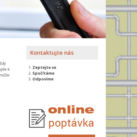
Kontaktujte nás
aždý
Zeptejte se
ojde k
Spočítáme
y může
Odpovíme