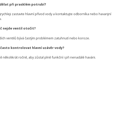
 dělat při prasklém potrubí?
rychleji zastavte hlavní přívod vody a kontaktujte odborníka nebo havarijní
u.
oč nejde ventil otočit?
rších ventilů bývá častým problémem zatuhnutí nebo koroze.
k často kontrolovat hlavní uzávěr vody?
ě několikrát ročně, aby zůstal plně funkční i při nenadálé havárii.