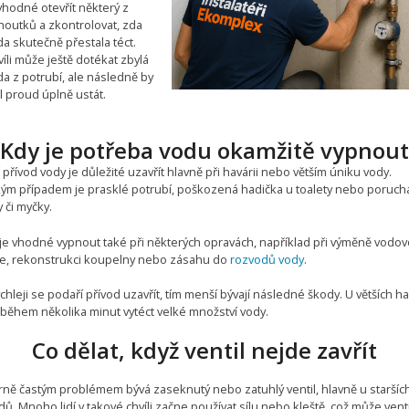
vhodné otevřít některý z
houtků a zkontrolovat, zda
a skutečně přestala téct.
íli může ještě dotékat zbylá
a z potrubí, ale následně by
l proud úplně ustát.
Kdy je potřeba vodu okamžitě vypnout
 přívod vody je důležité uzavřít hlavně při havárii nebo větším úniku vody.
kým případem je prasklé potrubí, poškozená hadička u toalety nebo poruch
 či myčky.
je vhodné vypnout také při některých opravách, například při výměně vodo
ie, rekonstrukci koupelny nebo zásahu do
rozvodů vody
.
chleji se podaří přívod uzavřít, tím menší bývají následné škody. U větších ha
během několika minut vytéct velké množství vody.
Co dělat, když ventil nejde zavřít
ně častým problémem bývá zaseknutý nebo zatuhlý ventil, hlavně u staršíc
ů. Mnoho lidí v takové chvíli začne používat sílu nebo kleště, což může venti