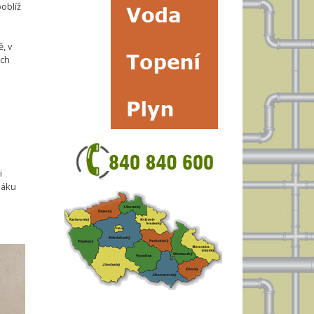
oblíž
, v
ech
i
páku