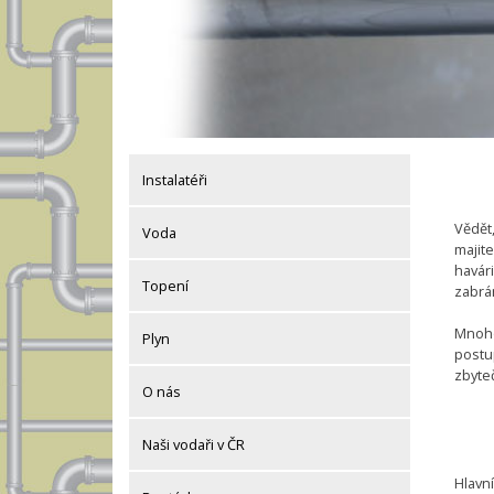
Instalatéři
Vědět,
Voda
majite
havári
Topení
zabrá
Mnoho
Plyn
postup
zbyte
O nás
Naši vodaři v ČR
Hlavn