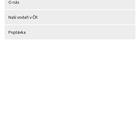
O nás
Naši vodaři v ČR
Poptávka