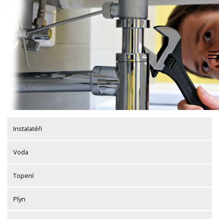
Skip
to
content
Instalatéři
Voda
Topení
Plyn