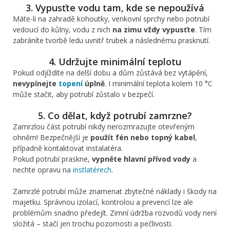
3. Vypusťte vodu tam, kde se nepoužívá
Máte-li na zahradě kohoutky, venkovní sprchy nebo potrubí
vedoucí do kůlny, vodu z nich
na zimu vždy vypusťte
. Tím
zabráníte tvorbě ledu uvnitř trubek a následnému prasknutí.
4. Udržujte minimální teplotu
Pokud odjíždíte na delší dobu a dům zůstává bez vytápění,
nevypínejte
topení
úplně
. I minimální teplota kolem 10 °C
může stačit, aby potrubí zůstalo v bezpečí.
5. Co dělat, když potrubí zamrzne?
Zamrzlou část potrubí nikdy nerozmrazujte otevřeným
ohněm! Bezpečnější je
použít fén nebo topný kabel
,
případně kontaktovat instalatéra.
Pokud potrubí praskne,
vypněte hlavní přívod vody
a
nechte opravu na
instlatérech
.
Zamrzlé potrubí může znamenat zbytečné náklady i škody na
majetku. Správnou izolací, kontrolou a prevencí lze ale
problémům snadno předejít. Zimní údržba rozvodů vody není
složitá – stačí jen trochu pozornosti a pečlivosti.