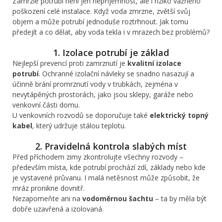
Zamrzlé potrubí není jen nepříjemnost, ale i riziko vážného
poškození celé instalace. Když voda zmrzne, zvětší svůj
objem a může potrubí jednoduše roztrhnout. Jak tomu
předejít a co dělat, aby voda tekla i v mrazech bez problémů?
1. Izolace potrubí je základ
Nejlepší prevencí proti zamrznutí je
kvalitní izolace
potrubí
. Ochranné izolační návleky se snadno nasazují a
účinně brání promrznutí vody v trubkách, zejména v
nevytápěných prostorách, jako jsou sklepy, garáže nebo
venkovní části domu.
U venkovních rozvodů se doporučuje také
elektrický topný
kabel
, který udržuje stálou teplotu.
2. Pravidelná kontrola slabých míst
Před příchodem zimy zkontrolujte všechny rozvody –
především místa, kde potrubí prochází zdí, základy nebo kde
je vystavené průvanu. I malá netěsnost může způsobit, že
mráz pronikne dovnitř.
Nezapomeňte ani na
vodoměrnou šachtu
– ta by měla být
dobře uzavřená a izolovaná.