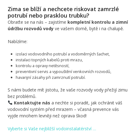
Zima se blíží a nechcete riskovat zamrzlé
potrubí nebo prasklou trubku?
Obraťte se na nás – zajistíme
kompletní kontrolu a zimní
údržbu rozvodů vody
ve vašem domě, bytě i na chalupě.
Nabízíme:
izolaci vodovodního potrubí a vodoměrných šachet,
instalaci topných kabelů proti mrazu,
kontrolu a opravy netěsností,
preventivní servis a vypouštění venkovních rozvodů,
havarijní zásahy při zamrznutí potrubí.
S námi budete mít jistotu, že vaše rozvody vody přežijí zimu
bez problémů.
Kontaktujte nás
a nechte si poradit, jak ochránit váš
vodovodní systém před mrazem – včasná prevence vás
vyjde mnohem levněji než oprava škod!
Vyberte si Vaše nejbližší vodoinstalatérství …