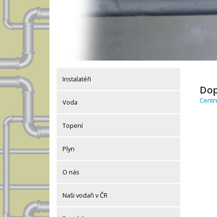
Instalatéři
Dop
Centr
Voda
Topení
Plyn
O nás
Naši vodaři v ČR