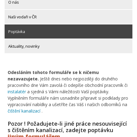
O nás
Naši vodaři v ČR
Poptávka
Aktuality, novinky
Odesláním tohoto formuláře se k ničemu
nezavazujete.
Ještě dnes nebo nejpozději do druhého
pracovního dne Vám zavolá či odepíše obchodní pracovník či
instalatér
a sjedná s Vámi náležitosti Vaší poptávky.
Vyplněním formuláře nám usnadníte připravit si podklady pro
vypracování nabídky a ušetříte čas Váš i našich odborníků na
čištění kanalizací
.
Pozor ! Požadujete-li jiné práce nesouvisející
s čištěním kanalizací, zadejte poptávku
jiným formulářem
.