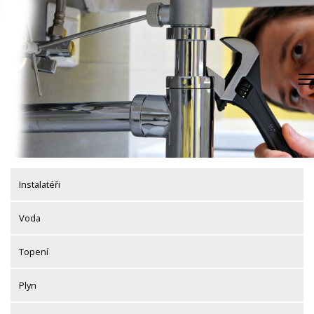
Skip
to
content
Instalatéři
Voda
Topení
Plyn