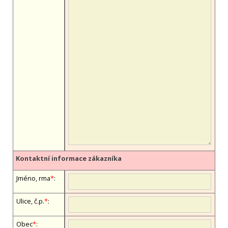
Kontaktní informace zákazníka
Jméno, firma
*
:
Ulice, č.p.
*
:
Obec
*
: