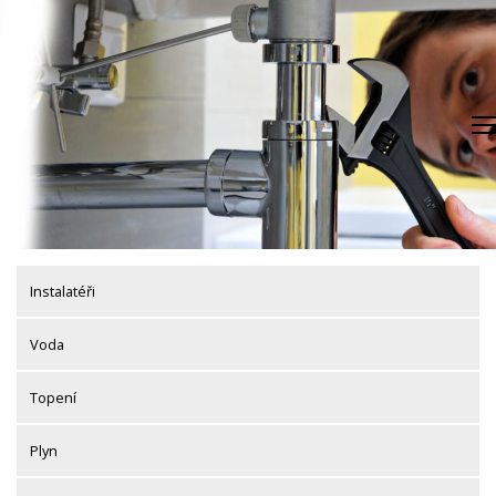
Skip
to
content
Instalatéři
Voda
Topení
Plyn