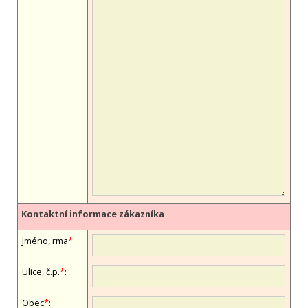
Kontaktní informace zákazníka
Jméno, firma
*
:
Ulice, č.p.
*
:
Obec
*
: