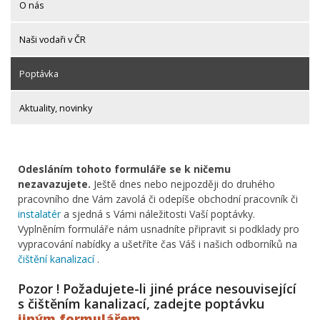
O nás
Naši vodaři v ČR
Poptávka
Aktuality, novinky
Odesláním tohoto formuláře se k ničemu
nezavazujete.
Ještě dnes nebo nejpozději do druhého
pracovního dne Vám zavolá či odepíše obchodní pracovník či
instalatér
a sjedná s Vámi náležitosti Vaší poptávky.
Vyplněním formuláře nám usnadníte připravit si podklady pro
vypracování nabídky a ušetříte čas Váš i našich odborníků na
čištění kanalizací
.
Pozor ! Požadujete-li jiné práce nesouvisející
s čištěním kanalizací, zadejte poptávku
jiným formulářem
.