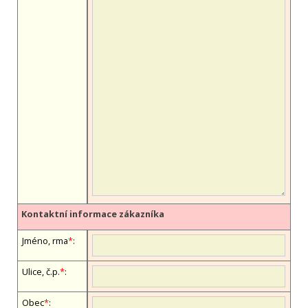
Kontaktní informace zákazníka
Jméno, firma
*
:
Ulice, č.p.
*
:
Obec
*
: