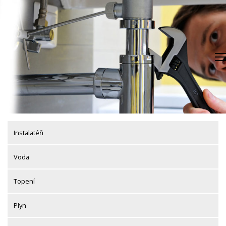
Skip
to
content
Instalatéři
Voda
Topení
Plyn