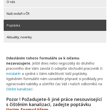
O nás
Naši vodaři v ČR
Poptávka
Aktuality, novinky
Odesláním tohoto formuláře se k ničemu
nezavazujete.
Ještě dnes nebo nejpozději do druhého
pracovního dne Vám zavolá či odepíše obchodní pracovník či
instalatér
a sjedná s Vámi náležitosti Vaší poptávky.
Vyplněním formuláře nám usnadníte připravit si podklady pro
vypracování nabídky a ušetříte čas Váš i našich odborníků na
čištění kanalizací
.
Pozor ! Požadujete-li jiné práce nesouvisející
s čištěním kanalizací, zadejte poptávku
jiným formulářem
.