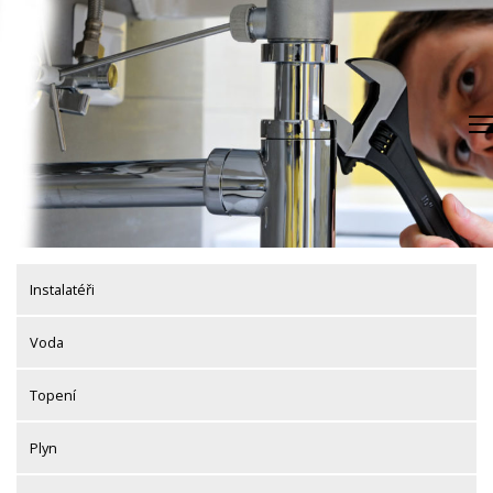
Skip
to
content
Instalatéři
Voda
Topení
Plyn