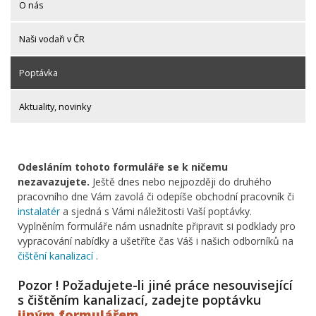
O nás
Naši vodaři v ČR
Poptávka
Aktuality, novinky
Odesláním tohoto formuláře se k ničemu
nezavazujete.
Ještě dnes nebo nejpozději do druhého
pracovního dne Vám zavolá či odepíše obchodní pracovník či
instalatér
a sjedná s Vámi náležitosti Vaší poptávky.
Vyplněním formuláře nám usnadníte připravit si podklady pro
vypracování nabídky a ušetříte čas Váš i našich odborníků na
čištění kanalizací
.
Pozor ! Požadujete-li jiné práce nesouvisející
s čištěním kanalizací, zadejte poptávku
jiným formulářem
.