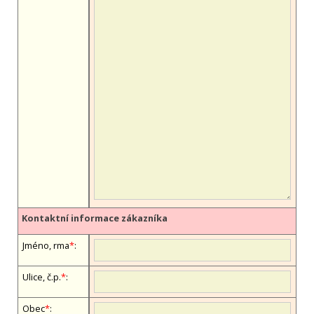
Kontaktní informace zákazníka
Jméno, firma
*
:
Ulice, č.p.
*
:
Obec
*
: