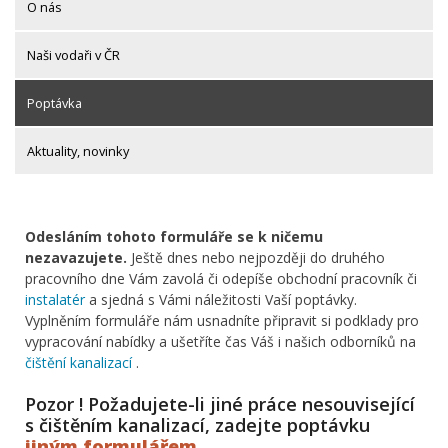
O nás
Naši vodaři v ČR
Poptávka
Aktuality, novinky
Odesláním tohoto formuláře se k ničemu
nezavazujete.
Ještě dnes nebo nejpozději do druhého
pracovního dne Vám zavolá či odepíše obchodní pracovník či
instalatér
a sjedná s Vámi náležitosti Vaší poptávky.
Vyplněním formuláře nám usnadníte připravit si podklady pro
vypracování nabídky a ušetříte čas Váš i našich odborníků na
čištění kanalizací
.
Pozor ! Požadujete-li jiné práce nesouvisející
s čištěním kanalizací, zadejte poptávku
jiným formulářem
.