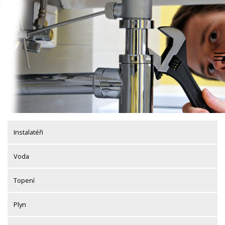
Skip
to
content
Instalatéři
Voda
Topení
Plyn