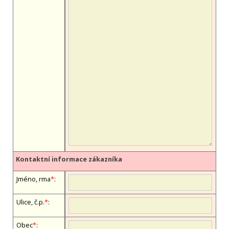
Kontaktní informace zákazníka
Jméno, firma
*
:
Ulice, č.p.
*
:
Obec
*
: