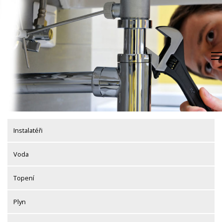
Skip
to
content
Instalatéři
Voda
Topení
Plyn