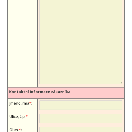
Kontaktní informace zákazníka
Jméno, firma
*
:
Ulice, č.p.
*
:
Obec
*
: