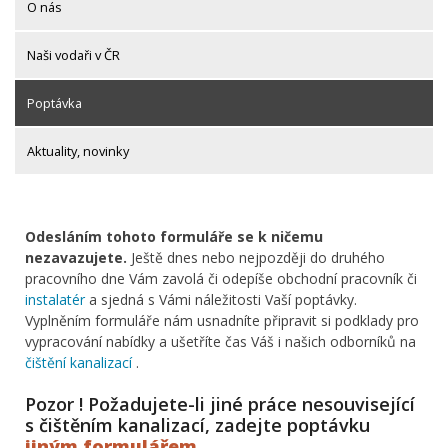
O nás
Naši vodaři v ČR
Poptávka
Aktuality, novinky
Odesláním tohoto formuláře se k ničemu
nezavazujete.
Ještě dnes nebo nejpozději do druhého
pracovního dne Vám zavolá či odepíše obchodní pracovník či
instalatér
a sjedná s Vámi náležitosti Vaší poptávky.
Vyplněním formuláře nám usnadníte připravit si podklady pro
vypracování nabídky a ušetříte čas Váš i našich odborníků na
čištění kanalizací
.
Pozor ! Požadujete-li jiné práce nesouvisející
s čištěním kanalizací, zadejte poptávku
jiným formulářem
.